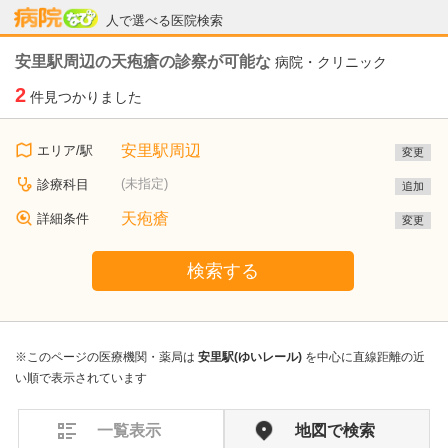
病院なび
人で選べる医院検索
安里駅周辺の天疱瘡の診察が可能な
病院・クリニック
2
件見つかりました
安里駅周辺
エリア/駅
変更
(未指定)
診療科目
追加
天疱瘡
詳細条件
変更
検索する
※このページの医療機関・薬局は
安里駅(ゆいレール)
を中心に直線距離の近
い順で表示されています
一覧表示
地図で検索