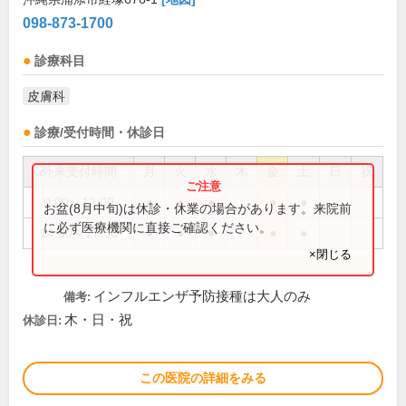
098-873-1700
診療科目
皮膚科
診療/受付時間・休診日
外来受付時間
月
火
水
木
金
土
日
祝
9:00～12:00
●
●
●
●
●
お盆(8月中旬)は休診・休業の場合があります。来院前
に必ず医療機関に直接ご確認ください。
14:00～17:30
●
●
●
●
●
×閉じる
インフルエンザ予防接種は大人のみ
備考:
木・日・祝
休診日:
この医院の詳細をみる