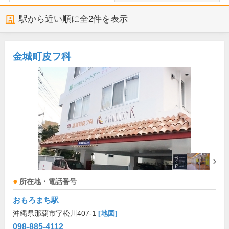
駅から近い順に全
2
件を表示
金城町皮フ科
所在地・電話番号
おもろまち駅
沖縄県那覇市字松川407-1
[地図]
098-885-4112