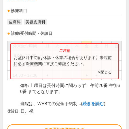
診療科目
皮膚科
美容皮膚科
診療/受付時間・休診日
外来受付時間
月
火
水
木
金
土
日
祝
9:00～12:00
●
●
●
●
●
●
お盆(8月中旬)は休診・休業の場合があります。来院前
に必ず医療機関に直接ご確認ください。
13:30～16:00
●
●
●
×閉じる
14:30～17:30
●
●
●
土曜日は受付時間に関わらず、午前70番 午後6
備考:
0番 までとなります。
当院は、WEBでの完全予約制...(
続きを読む
)
日、祝
休診日: