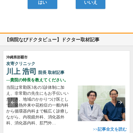
はい
いいえ
【病院なびドクタビュー】ドクター取材記事
沖縄県那覇市
友寄クリニック
川上 浩司
院長
取材記事
貴院の特長を教えてください。
当院は常勤医3名の3診体制に加
え、非常勤の先生にもお手伝いい
ただき、地域のかかりつけ医とし
て、発熱外来や花粉症の一般内科
から循環器内科まで幅広く診療し
ながら、内視鏡外科、消化器外
科、消化器内科、肛門外…
>>記事全文を読む