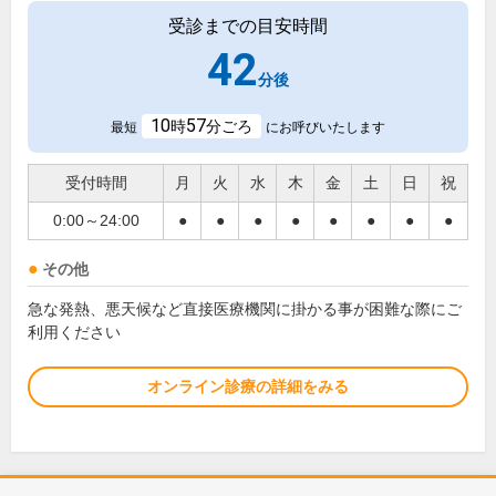
受診までの目安時間
42
分後
10
57
時
分ごろ
最短
にお呼びいたします
受付時間
月
火
水
木
金
土
日
祝
0:00～24:00
●
●
●
●
●
●
●
●
その他
急な発熱、悪天候など直接医療機関に掛かる事が困難な際にご
利用ください
オンライン診療の詳細をみる