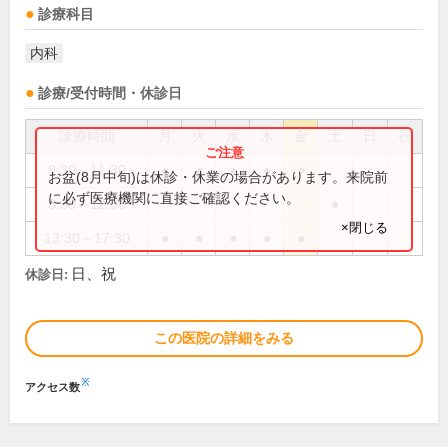
診療科目
内科
診療/受付時間・休診日
診療時間
月
火
水
木
金
土
日
祝
8:30～11:30
●
●
●
●
●
お盆(8月中旬)は休診・休業の場合があります。来院前
に必ず医療機関に直接ご確認ください。
8:30～12:30
●
×閉じる
13:30～17:30
●
●
●
●
●
日、祝
休診日:
この医院の詳細をみる
※
アクセス数