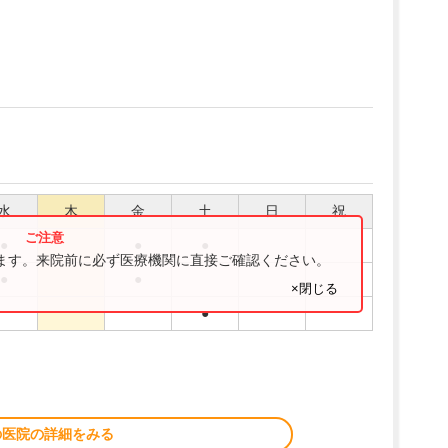
水
木
金
土
日
祝
●
●
●
ります。来院前に必ず医療機関に直接ご確認ください。
●
●
×閉じる
●
の医院の詳細をみる