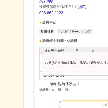
美栄橋駅
沖縄県那覇市泊2丁目6-1
[地図]
098-862-1122
診療科目
整形外科
リハビリテーション科
診療/受付時間・休診日
外来受付時間
月
火
8:45～12:00
●
●
お盆(8月中旬)は休診・休業の場合があ
13:45～17:30
●
●
14:00～17:00
臨時休診あり
備考:
木、日、祝
休診日:
こ