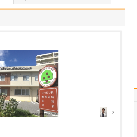
私の専門である胃と大腸
の内視鏡検査です。内視
鏡検査は、まだまだ「痛
そう」「苦しそう」とい
うイメージがあって検査
をためらっていたり、過
去に受けてつらい思いを
されたという方もいらっ
しゃいます。当院では患
者…
>>記事全文を読む