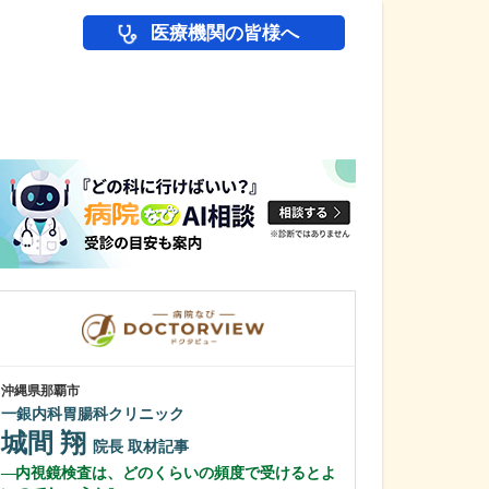
医療機関の皆様へ
医師(ドクター)の
沖縄県那覇市
沖縄県那覇市
一銀内科胃腸科クリニック
友寄クリニック
城間 翔
川上 浩司
院長
取材記事
内視鏡検査は、どのくらいの頻度で受けるとよ
貴院の特長を教