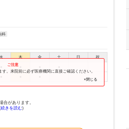
内科
水
木
金
土
日
祝
●
●
●
●
ります。来院前に必ず医療機関に直接ご確認ください。
●
●
●
×閉じる
場合があります。
(
続きを読む
)