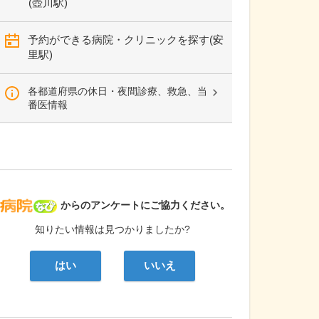
(壺川駅)
予約ができる病院・クリニックを探す(安
里駅)
各都道府県の休日・夜間診療、救急、当
番医情報
病院なび
からのアンケートにご協力ください。
知りたい情報は見つかりましたか?
はい
いいえ