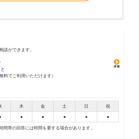
相談ができます。
グ
こと
無料でご利用いただけます）
水
木
金
土
日
祝
●
●
●
●
●
●
夜時間帯の回答には時間を要する場合があります。