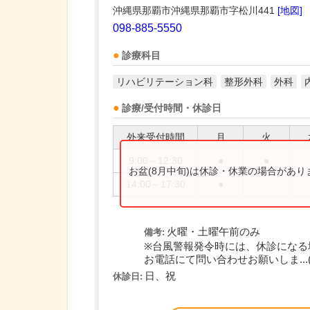
沖縄県那覇市沖縄県那覇市字松川441
[地図]
098-885-5550
診療科目
リハビリテーション科
整形外科
外科
診療/受付時間・休診日
外来受付時間
月
火
9:00～12:30
●
●
お盆(8月中旬)は休診・休業の場合があ
14:00～17:30
●
火曜・土曜午前のみ
備考:
※台風警報発令時には、休診になる
お電話にて問い合わせお願いしま...
日、祝
休診日: