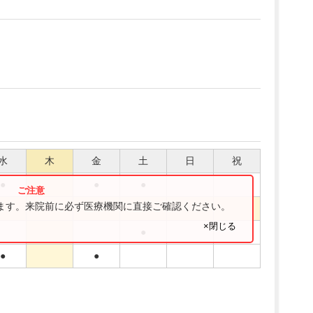
水
木
金
土
日
祝
●
●
●
ります。来院前に必ず医療機関に直接ご確認ください。
●
×閉じる
●
●
●