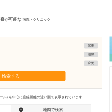
診察が可能な
病院・クリニック
変更
追加
変更
検索する
佐賀県佐賀市
力武クリニック
ール)
を中心に直線距離の近い順で表示されています
力武 祐一郎
院長
取材記事
力武先生が力を入れている診療はありますか?
地図で検索