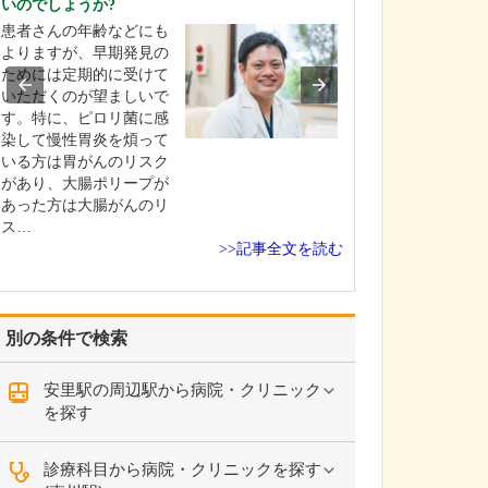
いのでしょうか?
当院は常勤医3名
患者さんの年齢などにも
制に加え、非常
よりますが、早期発見の
にもお手伝いい
ためには定期的に受けて
地域のかかりつ
いただくのが望ましいで
て、発熱外来や
す。特に、ピロリ菌に感
一般内科から循
染して慢性胃炎を煩って
まで幅広く診療
いる方は胃がんのリスク
ら、内視鏡外科
があり、大腸ポリープが
外科、消化器内
あった方は大腸がんのリ
外…
ス…
>>記事全文を読む
別の条件で検索
安里駅の周辺駅から病院・クリニック
を探す
診療科目から病院・クリニックを探す