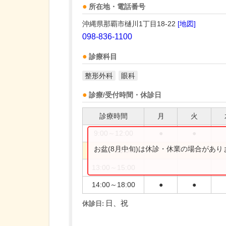
所在地・電話番号
沖縄県那覇市樋川1丁目18-22
[地図]
098-836-1100
診療科目
整形外科
眼科
診療/受付時間・休診日
診療時間
月
火
9:00～12:00
●
●
お盆(8月中旬)は休診・休業の場合があ
9:00～13:00
13:00～15:00
14:00～18:00
●
●
日、祝
休診日: