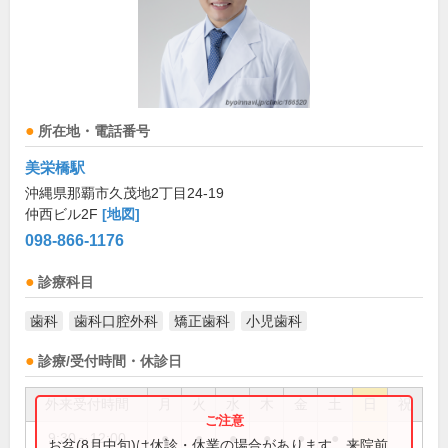
所在地・電話番号
美栄橋駅
沖縄県那覇市久茂地2丁目24-19
仲西ビル2F
[地図]
098-866-1176
診療科目
歯科
歯科口腔外科
矯正歯科
小児歯科
診療/受付時間・休診日
外来受付時間
月
火
水
木
金
土
日
祝
9:30～12:00
●
●
●
●
●
●
お盆(8月中旬)は休診・休業の場合があります。来院前