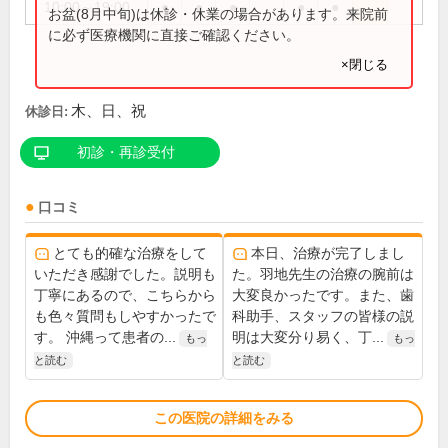
10:00～19:00
●
●
●
●
●
お盆(8月中旬)は休診・休業の場合があります。来院前
に必ず医療機関に直接ご確認ください。
×閉じる
木、日、祝
休診日:
初診・再診受付
口コミ
とても的確な治療をして
本日、治療が完了しまし
いただき感謝でした。説明も
た。羽地先生の治療の腕前は
丁寧にあるので、こちらから
大変良かったです。また、歯
も色々質問もしやすかったで
科助手、スタッフの皆様の説
す。 沖縄って患者の...
明は大変分り易く、丁...
もっ
もっ
と読む
と読む
この医院の詳細をみる