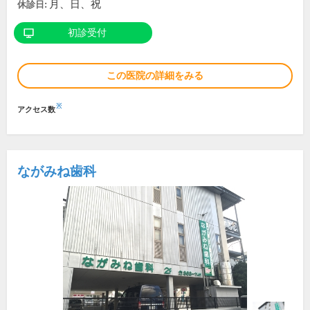
月、日、祝
休診日:
初診受付
この医院の詳細をみる
※
アクセス数
ながみね歯科