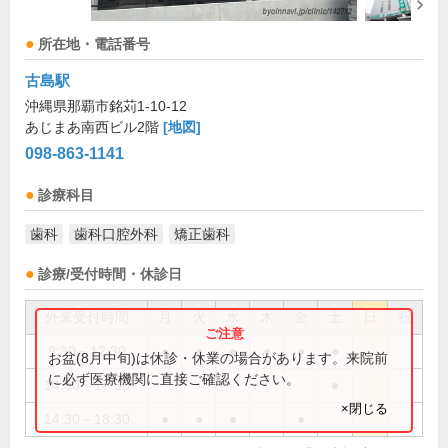
所在地・電話番号
古島駅
沖縄県那覇市銘苅1-10-12
あじまあ南西ビル2階
[地図]
098-863-1141
診療科目
歯科
歯科口腔外科
矯正歯科
診療/受付時間・休診日
外来受付時間
月
火
水
木
金
土
日
祝
9:30～12:30
●
●
●
●
●
●
お盆(8月中旬)は休診・休業の場合があります。来院前
に必ず医療機関に直接ご確認ください。
14:30～17:30
●
×閉じる
14:30～18:30
●
●
●
●