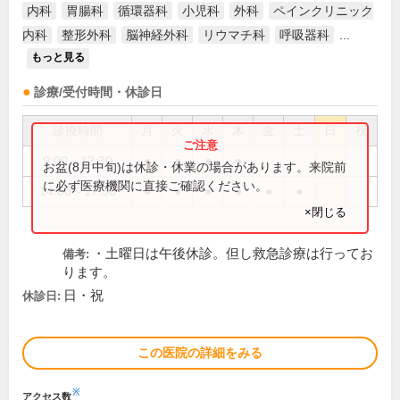
内科
胃腸科
循環器科
小児科
外科
ペインクリニック
内科
整形外科
脳神経外科
リウマチ科
呼吸器科
...
もっと見る
診療/受付時間・休診日
診療時間
月
火
水
木
金
土
日
祝
9:00～12:30
●
●
●
●
お盆(8月中旬)は休診・休業の場合があります。来院前
に必ず医療機関に直接ご確認ください。
14:00～17:30
●
●
●
●
●
●
×閉じる
・土曜日は午後休診。但し救急診療は行ってお
備考:
ります。
日・祝
休診日:
この医院の詳細をみる
※
アクセス数