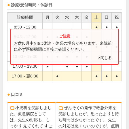
診療/受付時間・休診日
診療時間
月
火
水
木
金
土
日
祝
8:30～12:00
●
●
●
8:45～12:00
●
●
●
●
●
お盆(8月中旬)は休診・休業の場合があります。来院前
12:00～17:00
●
●
●
に必ず医療機関に直接ご確認ください。
13:00～17:00
●
●
●
●
●
×閉じる
17:00～19:30
●
●
●
●
17:00～翌8:30
●
●
●
●
口コミ
小児科を受診しまし
ぜんそくの発作で救急外来を
た。救急病院として
受診しましたが、思ったよりも待
は、先生の対応も、し
ち時間は少なかったです。 先生
っかり 見てくれて すご
の対応は悪くないのですが、点滴