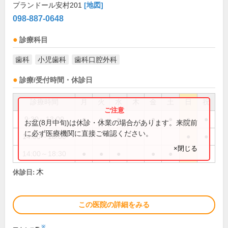
プランドール安村201
[地図]
098-887-0648
診療科目
歯科
小児歯科
歯科口腔外科
診療/受付時間・休診日
診療時間
月
火
水
木
金
土
日
祝
9:30～13:00
●
●
●
●
●
●
●
お盆(8月中旬)は休診・休業の場合があります。来院前
に必ず医療機関に直接ご確認ください。
14:00～18:00
●
●
×閉じる
14:00～18:30
●
●
●
●
●
木
休診日:
この医院の詳細をみる
※