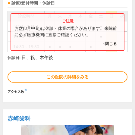
診療/受付時間・休診日
診療時間
月
火
水
木
金
土
日
祝
9:30～13:00
●
●
●
●
●
●
お盆(8月中旬)は休診・休業の場合があります。来院前
に必ず医療機関に直接ご確認ください。
14:30～17:00
●
×閉じる
14:30～18:30
●
●
●
●
日、祝、木午後
休診日:
この医院の詳細をみる
※
アクセス数
赤崎歯科