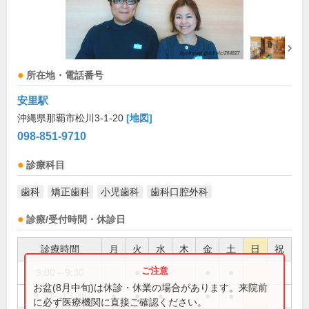
所在地・電話番号
安里駅
沖縄県那覇市松川3-1-20
[地図]
098-851-9710
診療科目
歯科
矯正歯科
小児歯科
歯科口腔外科
診療/受付時間・休診日
診療時間
月
火
水
木
金
土
日
祝
9:00～9:30
●
●
●
お盆(8月中旬)は休診・休業の場合があります。来院前
9:30～13:30
●
●
●
●
●
に必ず医療機関に直接ご確認ください。