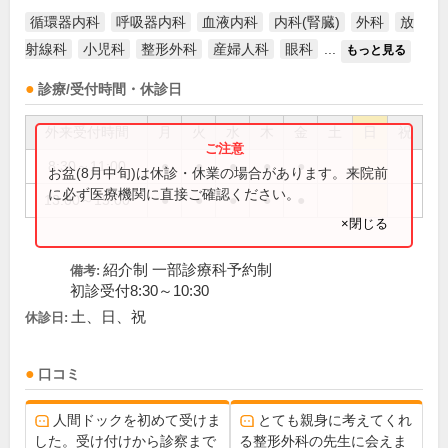
循環器内科
呼吸器内科
血液内科
内科(腎臓)
外科
放
射線科
小児科
整形外科
産婦人科
眼科
...
もっと見る
診療/受付時間・休診日
外来受付時間
月
火
水
木
金
土
日
祝
8:30～11:00
●
●
●
●
●
お盆(8月中旬)は休診・休業の場合があります。来院前
に必ず医療機関に直接ご確認ください。
13:00～15:00
●
●
●
●
●
×閉じる
紹介制 一部診療科予約制
備考:
初診受付8:30～10:30
土、日、祝
休診日:
口コミ
人間ドックを初めて受けま
とても親身に考えてくれ
した。受け付けから診察まで
る整形外科の先生に会えま