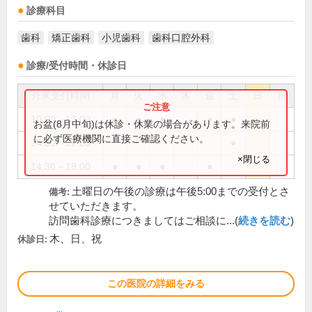
診療科目
歯科
矯正歯科
小児歯科
歯科口腔外科
診療/受付時間・休診日
外来受付時間
月
火
水
木
金
土
日
祝
10:00～13:00
●
●
●
●
●
お盆(8月中旬)は休診・休業の場合があります。来院前
に必ず医療機関に直接ご確認ください。
14:30～17:00
●
×閉じる
14:30～19:00
●
●
●
●
土曜日の午後の診療は午後5:00までの受付とさ
備考:
せていただきます。
訪問歯科診療につきましてはご相談に...(
続きを読む
)
木、日、祝
休診日:
この医院の詳細をみる