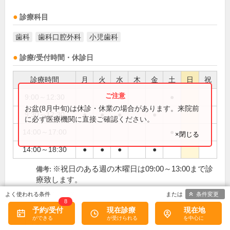
診療科目
歯科
歯科口腔外科
小児歯科
診療/受付時間・休診日
診療時間
月
火
水
木
金
土
日
祝
9:00～12:30
●
お盆(8月中旬)は休診・休業の場合があります。来院前
9:30～12:30
●
●
●
●
に必ず医療機関に直接ご確認ください。
14:00～17:00
●
×閉じる
14:00～18:30
●
●
●
●
※祝日のある週の木曜日は09:00～13:00まで診
備考:
療致します。
木、日、祝
休診日:
条件変更
8
予約/受付
現在診療
現在地
口コミ