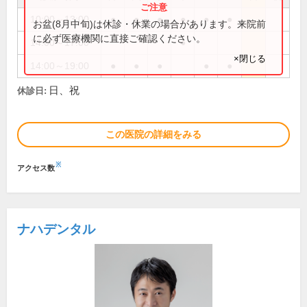
10:00～13:00
●
●
●
●
●
●
お盆(8月中旬)は休診・休業の場合があります。来院前
に必ず医療機関に直接ご確認ください。
14:00～17:00
●
×閉じる
14:00～19:00
●
●
●
●
●
日、祝
休診日:
この医院の詳細をみる
※
アクセス数
ナハデンタル