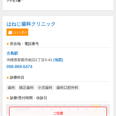
アクセス数
はねじ歯科クリニック
2
口コミ
件
所在地・電話番号
古島駅
沖縄県那覇市銘苅1丁目3-41
[地図]
098-869-6474
診療科目
歯科
矯正歯科
小児歯科
歯科口腔外科
診療/受付時間・休診日
診療時間
月
火
水
木
金
土
日
祝