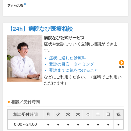
※
アクセス数
【24h】
病院なび医療相談
病院なび公式サービス
症状や受診について医師に相談ができま
す。
症状に適した診療科
受診の目安・タイミング
受診までに気をつけること
などにご利用ください。（無料でご利用い
ただけます）
相談／受付時間
相談受付時間
月
火
水
木
金
土
日
祝
0:00～24:00
●
●
●
●
●
●
●
●