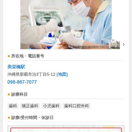
所在地・電話番号
美栄橋駅
沖縄県那覇市泊3丁目5-12
[地図]
098-867-7077
診療科目
歯科
矯正歯科
小児歯科
歯科口腔外科
診療/受付時間・休診日
診療時間
月
火
水
木
金
土
日
祝