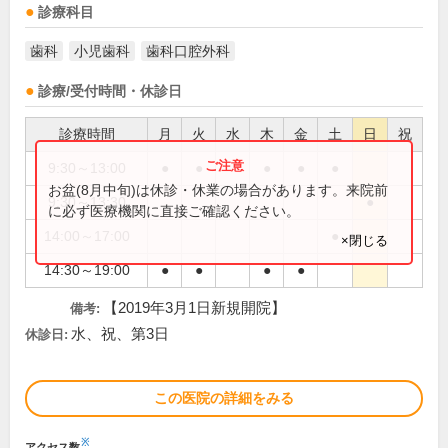
診療科目
歯科
小児歯科
歯科口腔外科
診療/受付時間・休診日
診療時間
月
火
水
木
金
土
日
祝
9:30～13:00
●
●
●
●
●
お盆(8月中旬)は休診・休業の場合があります。来院前
9:30～13:30
●
に必ず医療機関に直接ご確認ください。
14:00～17:00
●
×閉じる
14:30～19:00
●
●
●
●
【2019年3月1日新規開院】
備考:
水、祝、第3日
休診日:
この医院の詳細をみる
※
アクセス数