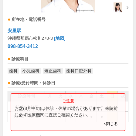
所在地・電話番号
安里駅
沖縄県那覇市松川278-3
[地図]
098-854-3412
診療科目
歯科
小児歯科
矯正歯科
歯科口腔外科
診療/受付時間・休診日
診療時間
月
火
水
木
金
土
日
祝
9:30～13:00
●
●
●
●
●
お盆(8月中旬)は休診・休業の場合があります。来院前
に必ず医療機関に直接ご確認ください。
14:00～18:30
●
●
●
●
●
×閉じる