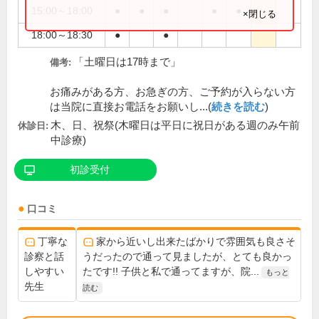
15:00～18:00
●
●
●
●
●
×閉じる
18:00～18:30
●
●
「土曜日は17時まで」
備考:
お痛みがある方、お急ぎの方、ご予約が入らない方
は当院に直接お電話をお願いし...(
続きを読む
)
木、日、祝祭(木曜日は平日に祝日がある週のみ午前
休診日:
中診療)
初診受付
口コミ
丁寧な
家から近いし出来たばかりで雰囲気も良さそ
診察と話
うだったので通って見ましたが、とても良かっ
しやすい
たです!! 子供と私で通ってますが、院...
もっと
先生
読む