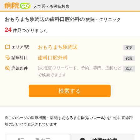
病院なび
人で選べる医院検索
おもろまち駅周辺の歯科口腔外科の
病院・クリニック
24
件見つかりました
おもろまち駅周辺
エリア/駅
変更
歯科口腔外科
診療科目
変更
(未指定)フリーワード、予約、専門、症状など
詳細条件
追加
で検索できます
検索する
※このページの医療機関・薬局は
おもろまち駅(ゆいレール)
を中心に直線距
離の近い順で表示されています