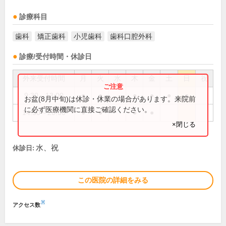
診療科目
歯科
矯正歯科
小児歯科
歯科口腔外科
診療/受付時間・休診日
外来受付時間
月
火
水
木
金
土
日
祝
9:30～13:00
●
●
●
●
●
●
お盆(8月中旬)は休診・休業の場合があります。来院前
に必ず医療機関に直接ご確認ください。
14:30～20:00
●
●
●
●
×閉じる
水、祝
休診日:
この医院の詳細をみる
※
アクセス数