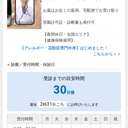
お薬はお近くの薬局、宅配便でお受け取り
登園許可証・診断書も発行可
【夜間休日・全国エリア】
【健康保険適用】
【アレルギー・花粉症専門外来】はじめました！
こちらから＞＞
診療／受付時間・休診日
受診までの目安時間
30
分後
2
31
時
分ごろ
最短
にお呼びいたします
受付時間
月
火
水
木
金
土
日
祝