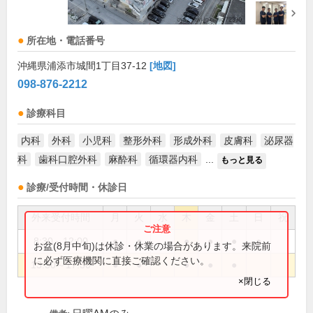
所在地・電話番号
沖縄県浦添市城間1丁目37-12
[地図]
098-876-2212
診療科目
内科
外科
小児科
整形外科
形成外科
皮膚科
泌尿器
科
歯科口腔外科
麻酔科
循環器内科
...
もっと見る
診療/受付時間・休診日
外来受付時間
月
火
水
木
金
土
日
祝
8:30～12:00
●
●
●
●
●
●
お盆(8月中旬)は休診・休業の場合があります。来院前
に必ず医療機関に直接ご確認ください。
13:30～17:30
●
●
●
●
●
×閉じる