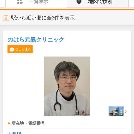
一覧表示
地図で検索
駅から近い順に全
3
件を表示
のはら元氣クリニック
1
口コミ
件
所在地・電話番号