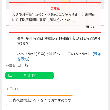
診療時間
月
火
水
木
金
土
日
祝
9:00～13:00
●
●
●
●
●
●
お盆(8月中旬)は休診・休業の場合があります。来院前
に必ず医療機関に直接ご確認ください。
14:00～18:00
●
●
●
●
×閉じる
受付時間は診療終了1時間前(初診は1時間30分
備考:
前)まで
ネット受付(初診)は鼠径ヘルニアのみの受付...(
続き
を読む
)
日、祝
休診日:
初診受付
口コミ
内視鏡検査が辛くなくておすすめです