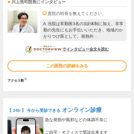
川上浩司
院長
にインタビュー
貴院の特長を教えてください。
当院は常勤医3名の3診体制に加え、非常
勤の先生にもお手伝いいただき、地域のか
かりつけ医として、発熱外…
DOCTORVIEW
でインタビュー全文を読む
この医院の詳細をみる
※
アクセス数
オンライン診療
【 24h 】 今から受診できる
急な発熱や風邪などの体調不良に
ご自宅・オフィスで受診出来ます