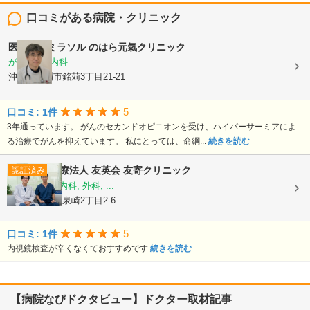
口コミがある病院・クリニック
医療法人ミラソル
のはら元氣クリニック
がん内科, 内科
沖縄県那覇市銘苅3丁目21-21
5
口コミ: 1件
3年通っています。 がんのセカンドオピニオンを受け、ハイパーサーミアによ
る治療でがんを抑えています。 私にとっては、命綱...
続きを読む
医療法人 友英会
友寄クリニック
認証済み
内科, 消化器内科, 外科, ...
沖縄県那覇市泉崎2丁目2-6
5
口コミ: 1件
内視鏡検査が辛くなくておすすめです
続きを読む
【病院なびドクタビュー】ドクター取材記事