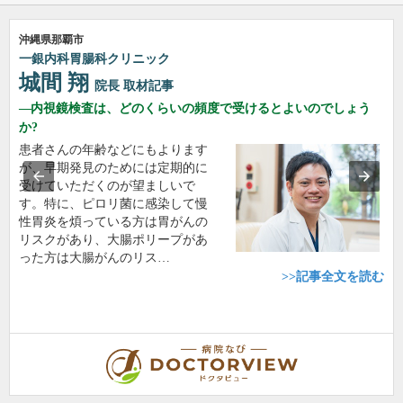
沖縄県那覇市
一銀内科胃腸科クリニック
城間 翔
院長
取材記事
内視鏡検査は、どのくらいの頻度で受けるとよいのでしょう
か?
患者さんの年齢などにもよります
が、早期発見のためには定期的に
受けていただくのが望ましいで
す。特に、ピロリ菌に感染して慢
性胃炎を煩っている方は胃がんの
リスクがあり、大腸ポリープがあ
った方は大腸がんのリス…
>>記事全文を読む