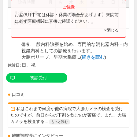
診療時間
月
火
水
木
金
土
日
祝
9:00～11:30
●
●
●
●
●
●
お盆(8月中旬)は休診・休業の場合があります。来院前
に必ず医療機関に直接ご確認ください。
14:00～17:00
●
●
●
×閉じる
一般内科診療を始め、専門的な消化器内科・内
備考:
視鏡内科としての診療を行います。
大腸ポリープ、早期大腸癌...(
続きを読む
)
日、祝
休診日:
初診受付
口コミ
私はこれまで何度か他の病院で大腸カメラの検査を受け
たのですが、前日からの下剤を飲むのが苦痛で、また、大腸
カメラを検査する...
もっと読む
城間翔
院長
にインタビュー