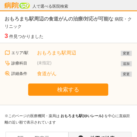
病院なび
人で選べる医院検索
おもろまち駅周辺の食道がんの治療/対応が可能な
病院・ク
リニック
3
件見つかりました
おもろまち駅周辺
エリア/駅
変更
(未指定)
診療科目
追加
食道がん
詳細条件
変更
検索する
※このページの医療機関・薬局は
おもろまち駅(ゆいレール)
を中心に直線距
離の近い順で表示されています