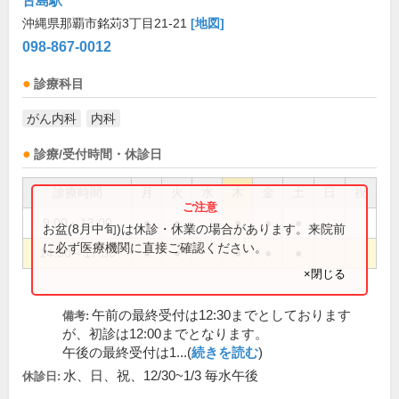
古島駅
沖縄県那覇市銘苅3丁目21-21
[地図]
098-867-0012
診療科目
がん内科
内科
診療/受付時間・休診日
診療時間
月
火
水
木
金
土
日
祝
9:00～13:00
●
●
●
●
●
お盆(8月中旬)は休診・休業の場合があります。来院前
に必ず医療機関に直接ご確認ください。
14:30～17:30
●
●
●
●
●
×閉じる
午前の最終受付は12:30までとしております
備考:
が、初診は12:00までとなります。
午後の最終受付は1...(
続きを読む
)
水、日、祝、12/30~1/3 毎水午後
休診日: