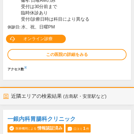
日曜AMのみ
備考:
受付は30分前まで
臨時休診あり
受付/診療日時は科目により異なる
水、祝、日曜PM
休診日:
オンライン診療
この医院の詳細をみる
※
アクセス数
近隣エリアの検索結果
(古島駅・安里駅など)
一銀内科胃腸科クリニック
情報認証済み
1
医療機関による
口コミ
件