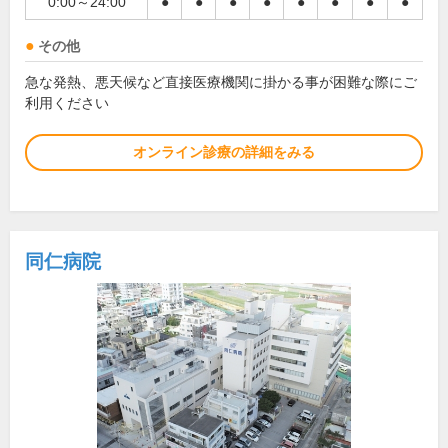
0:00～24:00
●
●
●
●
●
●
●
●
その他
急な発熱、悪天候など直接医療機関に掛かる事が困難な際にご
利用ください
オンライン診療の詳細をみる
同仁病院