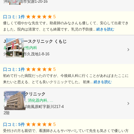
沖縄県那覇市安謝1-20-16
5
口コミ: 1件
優しくて穏やかな先生です。助産師のみなさんも優しくて、安心して出産でき
ました。院内は清潔で、とても綺麗です。乳児の予防接...
続きを読む
Joyレディースクリニック くもじ
産婦人科, 女性内科
沖縄県那覇市久茂地1-8-16
5
口コミ: 1件
初めて行った病院だったのですが、今後婦人科に行くことがあればまたここに
来たいと思える、とても良いクリニックでした。 初来...
続きを読む
那覇内視鏡クリニック
胃腸科, 内科, 消化器内科, ...
沖縄県島尻郡南風原町字新川217-4
2階
5
口コミ: 5件
受付けの方も親切で、看護師さんもサバサバしていて先生も気さくで優しい方