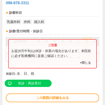
098-878-3311
診療科目
乳腺外科
外科
婦人科
診療/受付時間・休診日
診療時間
月
火
水
木
金
土
日
祝
9:00～12:30
●
●
●
●
●
お盆(8月中旬)は休診・休業の場合があります。来院前
に必ず医療機関に直接ご確認ください。
14:00～17:30
●
●
●
●
●
×閉じる
水、日、祝
休診日:
初診・再診受付
この医院の詳細をみる