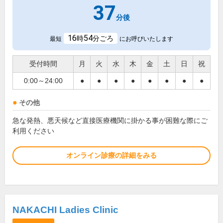
37
分後
16
54
時
分ごろ
最短
にお呼びいたします
受付時間
月
火
水
木
金
土
日
祝
0:00～24:00
●
●
●
●
●
●
●
●
その他
急な発熱、悪天候など直接医療機関に掛かる事が困難な際にご
利用ください
オンライン診療の詳細をみる
NAKACHI Ladies Clinic