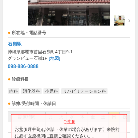
所在地・電話番号
石嶺駅
沖縄県那覇市首里石嶺町4丁目9-1
グランビュー石嶺1F
[地図]
098-886-0888
診療科目
内科
消化器科
小児科
リハビリテーション科
診療/受付時間・休診日
診療時間
月
火
水
木
金
土
日
祝
9:00～12:00
●
●
●
●
●
●
お盆(8月中旬)は休診・休業の場合があります。来院前
に必ず医療機関に直接ご確認ください。
14:00～17:00
●
●
●
●