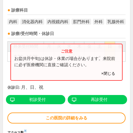
診療科目
内科
消化器内科
内視鏡内科
肛門外科
外科
乳腺外科
診療/受付時間・休診日
外来受付時間
月
火
水
木
金
土
日
祝
8:30～16:30
●
●
●
●
●
お盆(8月中旬)は休診・休業の場合があります。来院前
に必ず医療機関に直接ご確認ください。
×閉じる
月、日、祝
休診日:
初診受付
再診受付
この医院の詳細をみる
※
アクセス数