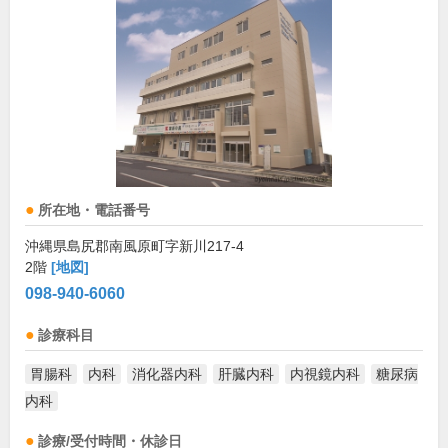
所在地・電話番号
沖縄県島尻郡南風原町字新川217-4
2階
[地図]
098-940-6060
診療科目
胃腸科
内科
消化器内科
肝臓内科
内視鏡内科
糖尿病
内科
診療/受付時間・休診日