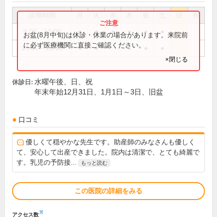
診療時間
月
火
水
木
金
土
日
祝
9:00～12:00
●
●
●
●
●
●
お盆(8月中旬)は休診・休業の場合があります。来院前
に必ず医療機関に直接ご確認ください。
14:00～18:00
●
●
●
●
●
×閉じる
水曜午後、日、祝
休診日:
年末年始12月31日、1月1日～3日、旧盆
口コミ
優しくて穏やかな先生です。助産師のみなさんも優しく
て、安心して出産できました。院内は清潔で、とても綺麗で
す。乳児の予防接...
もっと読む
この医院の詳細をみる
※
アクセス数