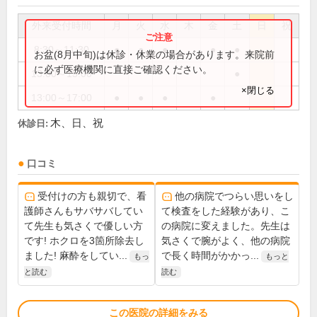
外来受付時間
月
火
水
木
金
土
日
祝
8:30～11:30
●
●
●
●
●
お盆(8月中旬)は休診・休業の場合があります。来院前
に必ず医療機関に直接ご確認ください。
13:00～15:00
●
×閉じる
13:00～17:00
●
●
●
●
木、日、祝
休診日:
口コミ
受付けの方も親切で、看
他の病院でつらい思いをし
護師さんもサバサバしてい
て検査をした経験があり、こ
て先生も気さくで優しい方
の病院に変えました。先生は
です! ホクロを3箇所除去し
気さくで腕がよく、他の病院
ました! 麻酔をしてい...
で長く時間がかかっ...
もっ
もっと
と読む
読む
この医院の詳細をみる