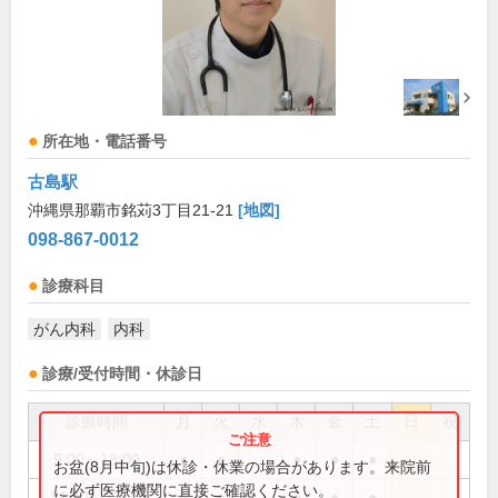
所在地・電話番号
古島駅
沖縄県那覇市銘苅3丁目21-21
[地図]
098-867-0012
診療科目
がん内科
内科
診療/受付時間・休診日
診療時間
月
火
水
木
金
土
日
祝
9:00～13:00
●
●
●
●
●
お盆(8月中旬)は休診・休業の場合があります。来院前
に必ず医療機関に直接ご確認ください。
14:30～17:30
●
●
●
●
●