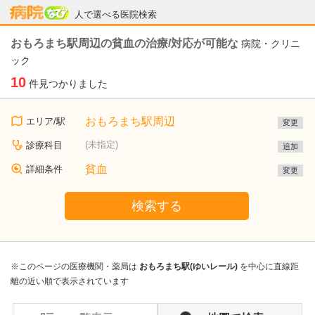
病院なび
人で選べる医院検索
おもろまち駅周辺の貧血の治療/対応が可能な
病院・クリニ
ック
10
件見つかりました
おもろまち駅周辺
エリア/駅
変更
(未指定)
診療科目
追加
貧血
詳細条件
変更
検索する
※このページの医療機関・薬局は
おもろまち駅(ゆいレール)
を中心に直線距
離の近い順で表示されています