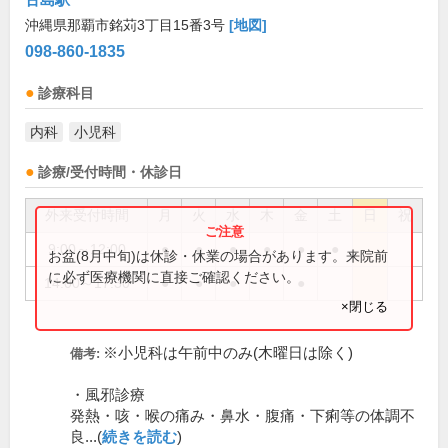
沖縄県那覇市銘苅3丁目15番3号
[地図]
098-860-1835
診療科目
内科
小児科
診療/受付時間・休診日
外来受付時間
月
火
水
木
金
土
日
祝
9:00～12:00
●
●
●
●
●
●
お盆(8月中旬)は休診・休業の場合があります。来院前
に必ず医療機関に直接ご確認ください。
14:00～17:30
●
●
●
●
×閉じる
※小児科は午前中のみ(木曜日は除く)
備考:
・風邪診療
発熱・咳・喉の痛み・鼻水・腹痛・下痢等の体調不
良...(
続きを読む
)