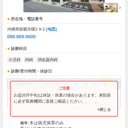
所在地・電話番号
沖縄県那覇市曙2-9-2
[地図]
098-869-0600
診療科目
小児科
内科
消化器内科
診療/受付時間・休診日
診療時間
月
火
水
木
金
土
日
祝
8:30～12:00
●
●
●
●
●
お盆(8月中旬)は休診・休業の場合があります。来院前
に必ず医療機関に直接ご確認ください。
14:00～17:30
●
●
●
●
●
×閉じる
木は病児保育のみ
備考: