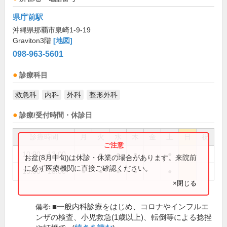
県庁前駅
沖縄県那覇市泉崎1-9-19
Graviton3階
[地図]
098-963-5601
診療科目
救急科
内科
外科
整形外科
診療/受付時間・休診日
診療時間
月
火
水
木
金
土
日
祝
10:00～13:00
●
●
●
●
●
お盆(8月中旬)は休診・休業の場合があります。来院前
に必ず医療機関に直接ご確認ください。
15:00～18:00
●
●
●
●
●
×閉じる
■一般内科診療をはじめ、コロナやインフルエ
備考:
ンザの検査、小児救急(1歳以上)、転倒等による捻挫