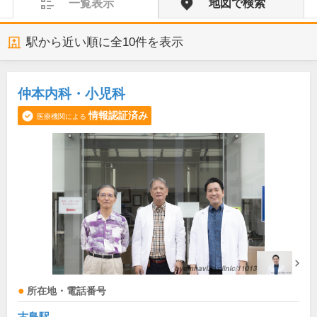
一覧表示
地図で検索
駅から近い順に全
10
件を表示
仲本内科・小児科
情報認証済み
医療機関による
所在地・電話番号
古島駅