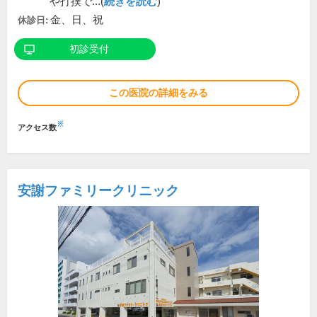
や打撲で...(
続きを読む
)
金、日、祝
休診日:
初診受付
この医院の詳細をみる
※
アクセス数
安謝ファミリークリニック