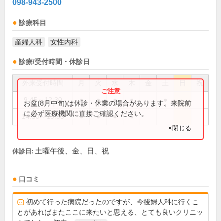
098-943-2500
診療科目
産婦人科
女性内科
診療/受付時間・休診日
外来受付時間
月
火
水
木
金
土
日
祝
9:45～12:30
●
●
●
●
●
お盆(8月中旬)は休診・休業の場合があります。来院前
に必ず医療機関に直接ご確認ください。
14:30～19:30
●
●
●
●
×閉じる
土曜午後、金、日、祝
休診日:
口コミ
初めて行った病院だったのですが、今後婦人科に行くこ
とがあればまたここに来たいと思える、とても良いクリニッ