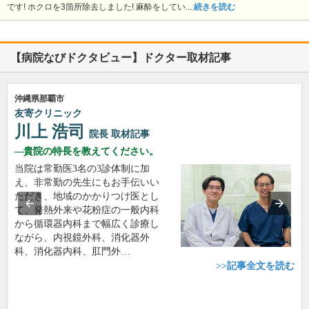
です! ホクロを3箇所除去しました! 麻酔をしてい...
続きを読む
【病院なびドクタビュー】ドクター取材記事
沖縄県那覇市
友寄クリニック
川上 浩司
院長
取材記事
貴院の特長を教えてください。
当院は常勤医3名の3診体制に加
え、非常勤の先生にもお手伝いい
ただき、地域のかかりつけ医とし
て、発熱外来や花粉症の一般内科
から循環器内科まで幅広く診療し
ながら、内視鏡外科、消化器外
科、消化器内科、肛門外…
>>記事全文を読む