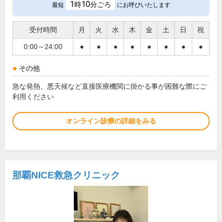
1
10
時
分ごろ
最短
にお呼びいたします
受付時間
月
火
水
木
金
土
日
祝
0:00～24:00
●
●
●
●
●
●
●
●
その他
急な発熱、悪天候など直接医療機関に掛かる事が困難な際にご
利用ください
オンライン診療の詳細をみる
那覇NICE救急クリニック