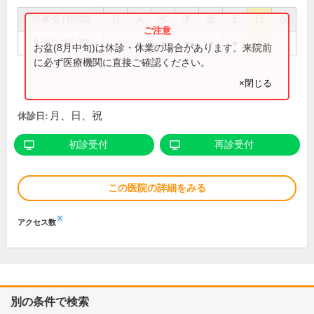
外来受付時間
月
火
水
木
金
土
日
祝
8:30～16:30
●
●
●
●
●
お盆(8月中旬)は休診・休業の場合があります。来院前
に必ず医療機関に直接ご確認ください。
×閉じる
月、日、祝
休診日:
初診受付
再診受付
この医院の詳細をみる
※
アクセス数
別の条件で検索