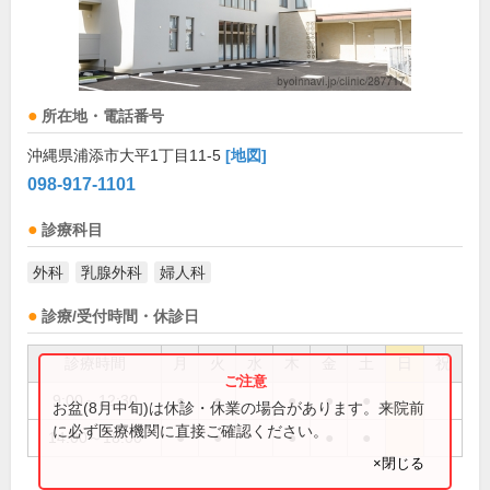
所在地・電話番号
沖縄県浦添市大平1丁目11-5
[地図]
098-917-1101
診療科目
外科
乳腺外科
婦人科
診療/受付時間・休診日
診療時間
月
火
水
木
金
土
日
祝
9:00～12:30
●
●
●
●
●
お盆(8月中旬)は休診・休業の場合があります。来院前
に必ず医療機関に直接ご確認ください。
14:00～18:00
●
●
●
●
●
×閉じる