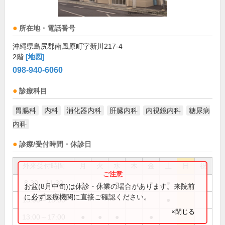
所在地・電話番号
沖縄県島尻郡南風原町字新川217-4
2階
[地図]
098-940-6060
診療科目
胃腸科
内科
消化器内科
肝臓内科
内視鏡内科
糖尿病
内科
診療/受付時間・休診日
外来受付時間
月
火
水
木
金
土
日
祝
8:30～11:30
●
●
●
●
●
お盆(8月中旬)は休診・休業の場合があります。来院前
に必ず医療機関に直接ご確認ください。
13:00～15:00
●
×閉じる
13:00～17:00
●
●
●
●