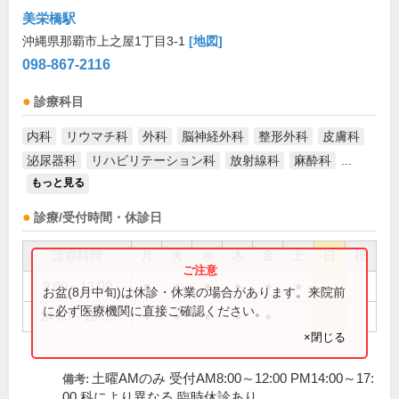
美栄橋駅
沖縄県那覇市上之屋1丁目3-1
[地図]
098-867-2116
診療科目
内科
リウマチ科
外科
脳神経外科
整形外科
皮膚科
泌尿器科
リハビリテーション科
放射線科
麻酔科
...
もっと見る
診療/受付時間・休診日
診療時間
月
火
水
木
金
土
日
祝
9:00～13:00
●
●
●
●
●
●
お盆(8月中旬)は休診・休業の場合があります。来院前
に必ず医療機関に直接ご確認ください。
14:00～18:00
●
●
●
●
●
×閉じる
土曜AMのみ 受付AM8:00～12:00 PM14:00～17:
備考:
00 科により異なる 臨時休診あり