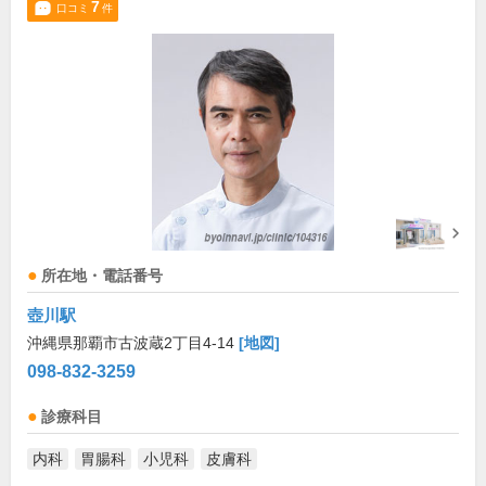
7
口コミ
件
所在地・電話番号
壺川駅
沖縄県那覇市古波蔵2丁目4-14
[地図]
098-832-3259
診療科目
内科
胃腸科
小児科
皮膚科