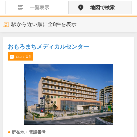
一覧表示
地図で検索
駅から近い順に全
8
件を表示
おもろまちメディカルセンター
1
口コミ
件
所在地・電話番号