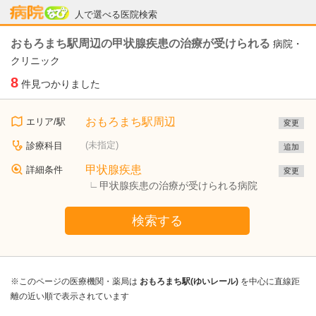
病院なび
人で選べる医院検索
おもろまち駅周辺の甲状腺疾患の治療が受けられる
病院・
クリニック
8
件見つかりました
おもろまち駅周辺
エリア/駅
変更
(未指定)
診療科目
追加
甲状腺疾患
詳細条件
変更
甲状腺疾患の治療が受けられる病院
検索する
※このページの医療機関・薬局は
おもろまち駅(ゆいレール)
を中心に直線距
離の近い順で表示されています