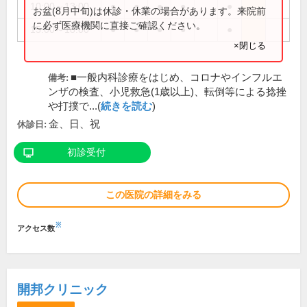
10:00～13:00
●
●
●
●
●
お盆(8月中旬)は休診・休業の場合があります。来院前
に必ず医療機関に直接ご確認ください。
15:00～18:00
●
●
●
●
●
×閉じる
■一般内科診療をはじめ、コロナやインフルエ
備考:
ンザの検査、小児救急(1歳以上)、転倒等による捻挫
や打撲で...(
続きを読む
)
金、日、祝
休診日:
初診受付
この医院の詳細をみる
※
アクセス数
開邦クリニック