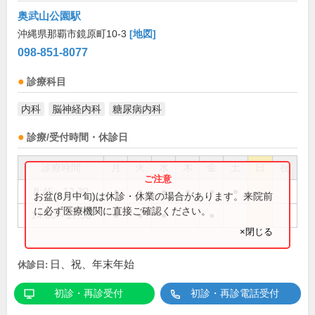
奥武山公園駅
沖縄県那覇市鏡原町10-3
[地図]
098-851-8077
診療科目
内科
脳神経内科
糖尿病内科
診療/受付時間・休診日
診療時間
月
火
水
木
金
土
日
祝
8:45～12:30
●
●
●
●
●
●
お盆(8月中旬)は休診・休業の場合があります。来院前
に必ず医療機関に直接ご確認ください。
14:00～17:30
●
●
●
●
×閉じる
日、祝、年末年始
休診日:
初診・再診受付
初診・再診電話受付