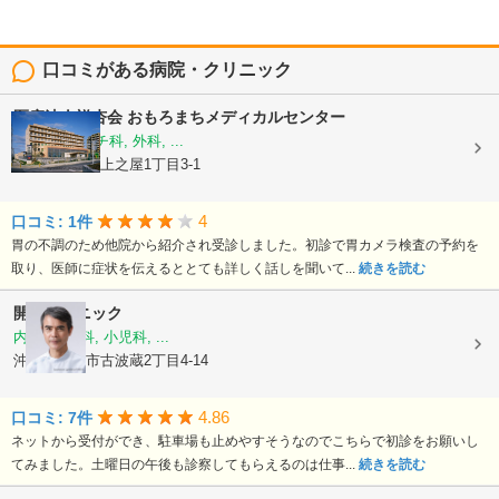
口コミがある病院・クリニック
医療法人祥杏会
おもろまちメディカルセンター
内科, リウマチ科, 外科, ...
沖縄県那覇市上之屋1丁目3-1
4
口コミ: 1件
胃の不調のため他院から紹介され受診しました。初診で胃カメラ検査の予約を
取り、医師に症状を伝えるととても詳しく話しを聞いて...
続きを読む
開邦クリニック
内科, 胃腸科, 小児科, ...
沖縄県那覇市古波蔵2丁目4-14
4.86
口コミ: 7件
ネットから受付ができ、駐車場も止めやすそうなのでこちらで初診をお願いし
てみました。土曜日の午後も診察してもらえるのは仕事...
続きを読む