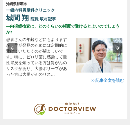
沖縄県那覇市
一銀内科胃腸科クリニック
城間 翔
院長
取材記事
内視鏡検査は、どのくらいの頻度で受けるとよいのでしょう
か?
患者さんの年齢などにもよります
が、早期発見のためには定期的に
受けていただくのが望ましいで
す。特に、ピロリ菌に感染して慢
性胃炎を煩っている方は胃がんの
リスクがあり、大腸ポリープがあ
った方は大腸がんのリス…
>>記事全文を読む