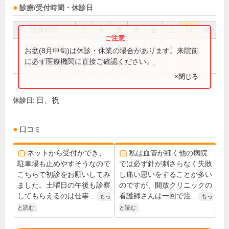
診療/受付時間・休診日
診療時間
月
火
水
木
金
土
日
祝
9:00～12:30
●
●
●
●
●
●
お盆(8月中旬)は休診・休業の場合があります。来院前
に必ず医療機関に直接ご確認ください。
14:00～18:00
●
●
●
●
×閉じる
日、祝
休診日:
口コミ
ネットから受付ができ、
私は血管が細く他の病院
駐車場も止めやすそうなので
では必ず針が刺さらなく失敗
こちらで初診をお願いしてみ
し痛い思いをすることが多い
ました。土曜日の午後も診察
のですが、開放クリニックの
してもらえるのは仕事...
看護師さんは一回で注...
もっ
もっ
と読む
と読む