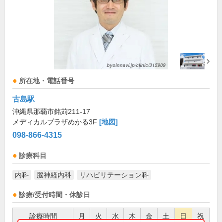
所在地・電話番号
古島駅
沖縄県那覇市銘苅211-17
メディカルプラザめかる3F
[地図]
098-866-4315
診療科目
内科
脳神経内科
リハビリテーション科
診療/受付時間・休診日
診療時間
月
火
水
木
金
土
日
祝