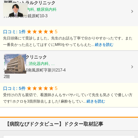
那覇セントラルクリニック
内科, 脳神経内科, 糖尿病内科
沖縄県那覇市鏡原町10-3
5
口コミ: 1件
先日頭痛にて受診しました。先生のお話も丁寧で分かりやすかったです。また
一番良かった点としてはすぐにMRIをやってもらえた...
続きを読む
那覇内視鏡クリニック
胃腸科, 内科, 消化器内科, ...
沖縄県島尻郡南風原町字新川217-4
2階
5
口コミ: 5件
受付けの方も親切で、看護師さんもサバサバしていて先生も気さくで優しい方
です! ホクロを3箇所除去しました! 麻酔をしてい...
続きを読む
【病院なびドクタビュー】ドクター取材記事