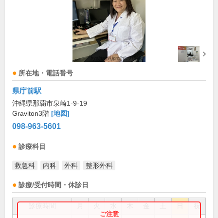
所在地・電話番号
県庁前駅
沖縄県那覇市泉崎1-9-19
Graviton3階
[地図]
098-963-5601
診療科目
救急科
内科
外科
整形外科
診療/受付時間・休診日
診療時間
月
火
水
木
金
土
日
祝