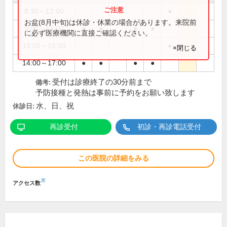
8:30～12:00
●
お盆(8月中旬)は休診・休業の場合があります。来院前
9:00～13:00
●
●
●
●
に必ず医療機関に直接ご確認ください。
13:00～16:00
●
×閉じる
14:00～17:00
●
●
●
●
受付は診療終了の30分前まで
備考:
予防接種と発熱は事前に予約をお願い致します
水、日、祝
休診日:
再診受付
初診・再診電話受付
この医院の詳細をみる
※
アクセス数