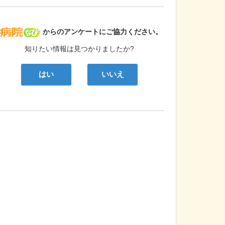
病院なび
からのアンケートにご協力ください。
知りたい情報は見つかりましたか?
はい
いいえ