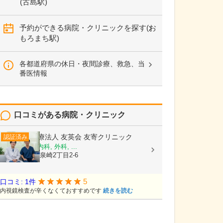
(古島駅)
予約ができる病院・クリニックを探す(お
もろまち駅)
各都道府県の休日・夜間診療、救急、当
番医情報
口コミがある病院・クリニック
医療法人 友英会
友寄クリニック
認証済み
内科, 消化器内科, 外科, ...
沖縄県那覇市泉崎2丁目2-6
5
口コミ: 1件
内視鏡検査が辛くなくておすすめです
続きを読む