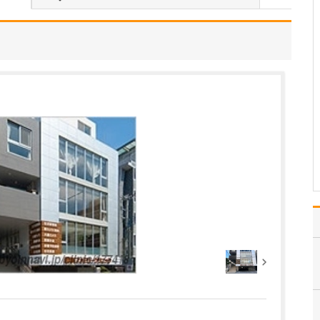
高崎駅から近くて、通いやすい場所ですね。こ
こに開業したのはどうしてでしょうか?
群馬県は私の生まれ故郷
です。生まれ育った土地
で、地域の皆様に貢献し
たいという思いがありま
した。クリニックのある
この場所は、高崎駅から
徒歩3分という地の利の良
さに加えて、駐車場も十
分に確保できており、
電…
>>記事全文を読む