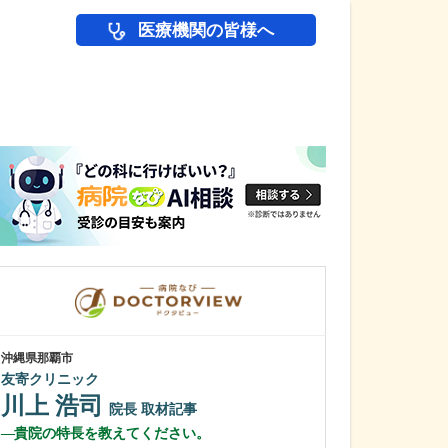
医療機関の皆様へ
医師(ドクター)の
沖縄県那覇市
沖縄県那覇市
友寄クリニック
一銀内科胃腸科
川上 浩司
城間 翔
院長
取材記事
院
貴院の特長を教えてください。
内視鏡検査は、