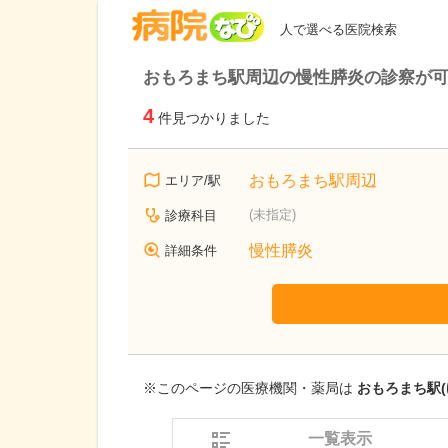
病院なび
人で選べる医院検索
おもろまち駅周辺の慢性膵炎の診察が
4
件見つかりました
おもろまち駅周辺
エリア/駅
(未指定)
診療科目
慢性膵炎
詳細条件
※このページの医療機関・薬局は
おもろまち駅(
一覧表示