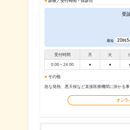
診療／受付時間・休診日
受
20
5
時
最短
受付時間
月
火
0:00～24:00
●
●
その他
急な発熱、悪天候など直接医療機関に掛かる事
オンラ