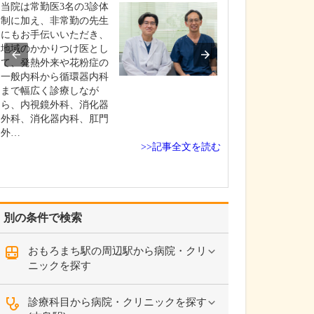
いのでしょうか?
当院は常勤医3名の3診体
患者さんの年齢
制に加え、非常勤の先生
よりますが、早
にもお手伝いいただき、
ためには定期的
地域のかかりつけ医とし
いただくのが望
て、発熱外来や花粉症の
す。特に、ピロ
一般内科から循環器内科
染して慢性胃炎
まで幅広く診療しなが
いる方は胃がん
ら、内視鏡外科、消化器
があり、大腸ポ
外科、消化器内科、肛門
あった方は大腸
外…
>>記事全文を読む
ス…
別の条件で検索
おもろまち駅の周辺駅から病院・クリ
ニックを探す
診療科目から病院・クリニックを探す