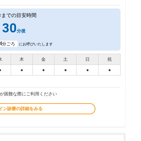
診までの目安時間
30
分後
4
分ごろ
にお呼びいたします
水
木
金
土
日
祝
●
●
●
●
●
●
が困難な際にご利用ください
イン診療の詳細をみる