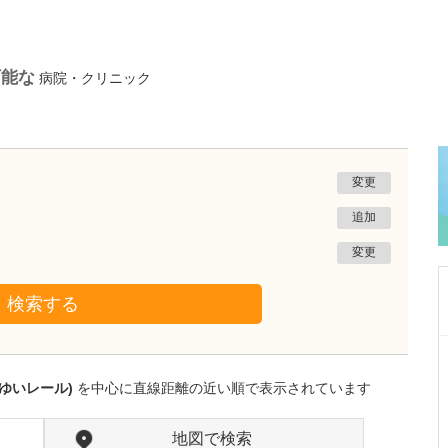
可能な
病院・クリニック
変更
追加
変更
検索する
群馬県高崎市
高崎タワークリニック 眼科・泌尿器科
ゆいレール)
を中心に直線距離の近い順で表示されています
齋藤 勇祐
院長
齋藤 直
副院長
取材記事
地図で検索