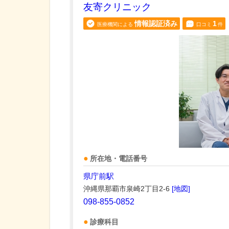
友寄クリニック
情報認証済み
1
医療機関による
口コミ
件
所在地・電話番号
県庁前駅
沖縄県那覇市泉崎2丁目2-6
[地図]
098-855-0852
診療科目