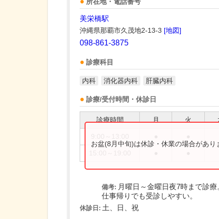
所在地・電話番号
美栄橋駅
沖縄県那覇市久茂地2-13-3
[地図]
098-861-3875
診療科目
内科
消化器内科
肝臓内科
診療/受付時間・休診日
診療時間
月
火
9:00～13:00
●
●
お盆(8月中旬)は休診・休業の場合があ
15:00～19:00
●
●
月曜日～金曜日夜7時まで診療
備考:
仕事帰りでも受診しやすい。
土、日、祝
休診日: