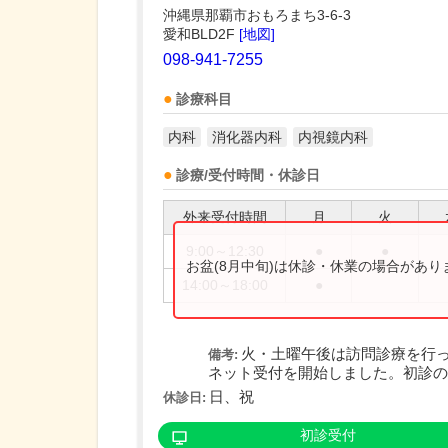
沖縄県那覇市おもろまち3-6-3
愛和BLD2F
[地図]
098-941-7255
診療科目
内科
消化器内科
内視鏡内科
診療/受付時間・休診日
外来受付時間
月
火
9:00～12:30
●
●
お盆(8月中旬)は休診・休業の場合があ
14:00～18:00
●
火・土曜午後は訪問診療を行
備考:
ネット受付を開始しました。初診の方
日、祝
休診日:
初診受付