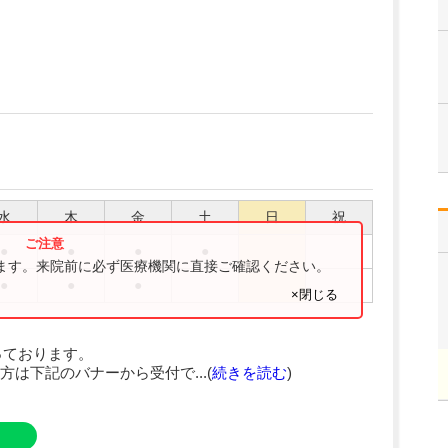
水
木
金
土
日
祝
●
●
●
●
ります。来院前に必ず医療機関に直接ご確認ください。
●
●
●
×閉じる
っております。
は下記のバナーから受付で...(
続きを読む
)