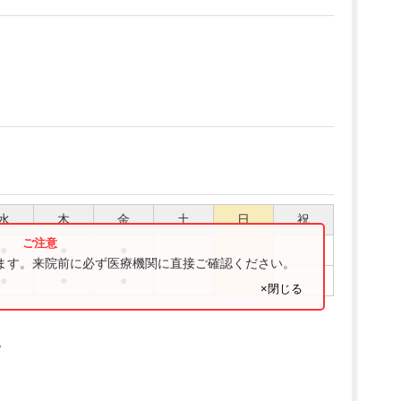
水
木
金
土
日
祝
●
●
●
ります。来院前に必ず医療機関に直接ご確認ください。
●
●
●
×閉じる
。