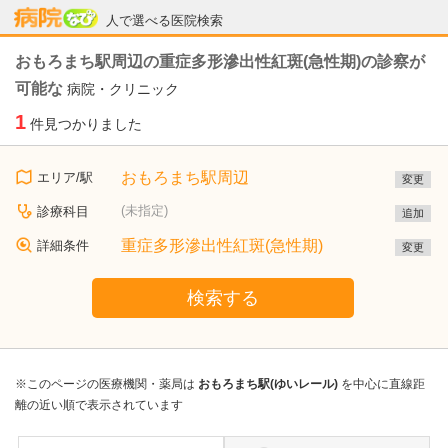
病院なび
人で選べる医院検索
おもろまち駅周辺の重症多形滲出性紅斑(急性期)の診察が
可能な
病院・クリニック
1
件見つかりました
おもろまち駅周辺
エリア/駅
変更
(未指定)
診療科目
追加
重症多形滲出性紅斑(急性期)
詳細条件
変更
検索する
※このページの医療機関・薬局は
おもろまち駅(ゆいレール)
を中心に直線距
離の近い順で表示されています