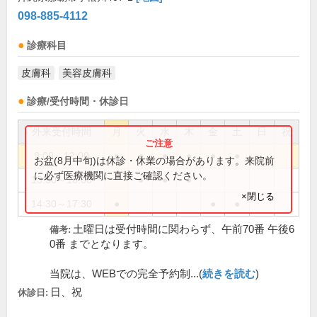
098-885-4112
診療科目
皮膚科
美容皮膚科
診療/受付時間・休診日
外来受付時間
月
火
水
木
金
土
日
祝
9:00～12:00
●
●
●
●
●
●
お盆(8月中旬)は休診・休業の場合があります。来院前
に必ず医療機関に直接ご確認ください。
13:30～16:00
●
●
●
×閉じる
14:30～17:30
●
●
●
土曜日は受付時間に関わらず、午前70番 午後6
備考:
0番 までとなります。
当院は、WEBでの完全予約制...(
続きを読む
)
日、祝
休診日: