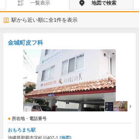
一覧表示
地図で検索
駅から近い順に全
1
件を表示
金城町皮フ科
所在地・電話番号
おもろまち駅
沖縄県那覇市字松川407-1
[地図]