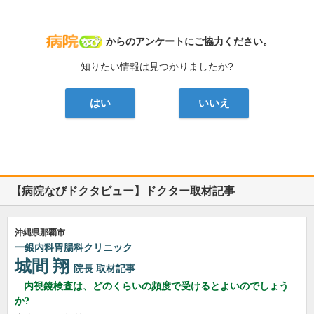
病院なび
からのアンケートにご協力ください。
知りたい情報は見つかりましたか?
はい
いいえ
【病院なびドクタビュー】ドクター取材記事
沖縄県那覇市
一銀内科胃腸科クリニック
城間 翔
院長
取材記事
内視鏡検査は、どのくらいの頻度で受けるとよいのでしょう
か?