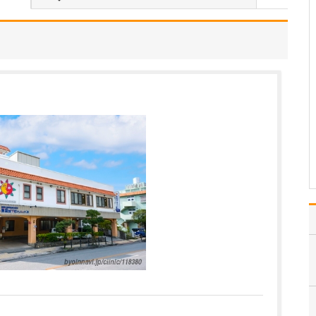
当院は常勤医3名の3診体
制に加え、非常勤の先生
にもお手伝いいただき、
地域のかかりつけ医とし
て、発熱外来や花粉症の
一般内科から循環器内科
まで幅広く診療しなが
ら、内視鏡外科、消化器
外科、消化器内科、肛門
外…
>>記事全文を読む