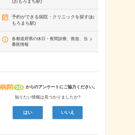
(おもろまち駅)
予約ができる病院・クリニックを探す(お
もろまち駅)
各都道府県の休日・夜間診療、救急、当
番医情報
病院なび
からのアンケートにご協力ください。
知りたい情報は見つかりましたか?
はい
いいえ