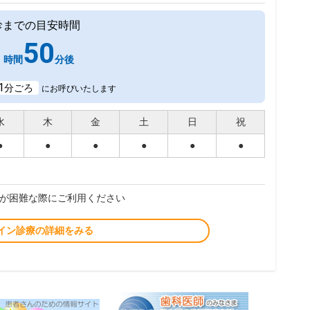
診までの目安時間
1
50
時間
分後
1
分ごろ
にお呼びいたします
水
木
金
土
日
祝
●
●
●
●
●
●
が困難な際にご利用ください
イン診療の詳細をみる