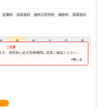
皮膚科
泌尿器科
歯科口腔外科
麻酔科
循環器内
水
木
金
土
日
祝
●
●
●
●
ります。来院前に必ず医療機関に直接ご確認ください。
●
●
●
×閉じる