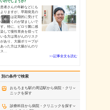
いのでしょうか?
ください。
患者さんの年齢などにも
これまで耳を専
よりますが、早期発見の
を積んできたこ
ためには定期的に受けて
り、難聴や突発
いただくのが望ましいで
中耳炎をはじめ
す。特に、ピロリ菌に感
やめまいなどの
染して慢性胃炎を煩って
療には特に力を
いる方は胃がんのリスク
ます。難聴は原
があり、大腸ポリープが
て治療法が異な
あった方は大腸がんのリ
まずは詳しい検
ス…
こに…
>>記事全文を読む
別の条件で検索
おもろまち駅の周辺駅から病院・クリ
ニックを探す
診療科目から病院・クリニックを探す