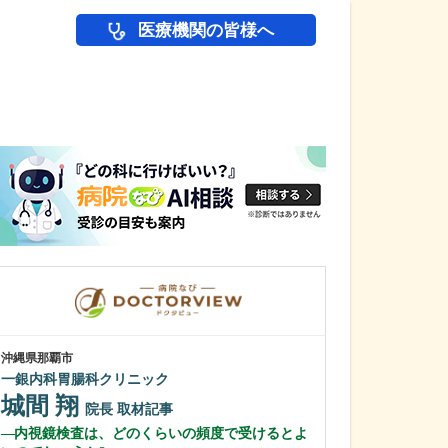
医療機関の皆様へ
医師(ドクター)の
沖縄県那覇市
東京都中野区
一銀内科胃腸科クリニック
中野富士見
城間 翔
冨岡 亮太
院長
取材記事
内視鏡検査は、どのくらいの頻度で受けるとよ
特に先生が力を