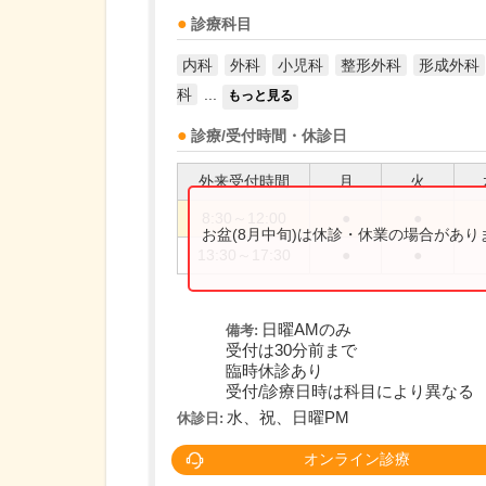
診療科目
内科
外科
小児科
整形外科
形成外科
科
...
もっと見る
診療/受付時間・休診日
外来受付時間
月
火
8:30～12:00
●
●
お盆(8月中旬)は休診・休業の場合があ
13:30～17:30
●
●
日曜AMのみ
備考:
受付は30分前まで
臨時休診あり
受付/診療日時は科目により異なる
水、祝、日曜PM
休診日:
オンライン診療