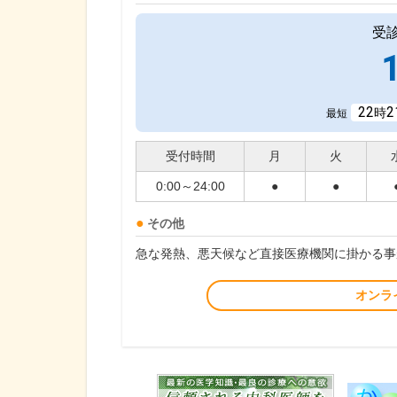
受
22
2
時
最短
受付時間
月
火
0:00～24:00
●
●
その他
急な発熱、悪天候など直接医療機関に掛かる事
オンラ