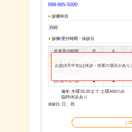
098-885-5000
診療科目
内科
診療/受付時間・休診日
外来受付時間
月
火
8:30～12:00
●
●
お盆(8月中旬)は休診・休業の場合があ
13:30～16:30
13:30～17:30
●
●
木曜16:30まで 土曜AMのみ
備考:
臨時休診あり
日、祝
休診日:
こ