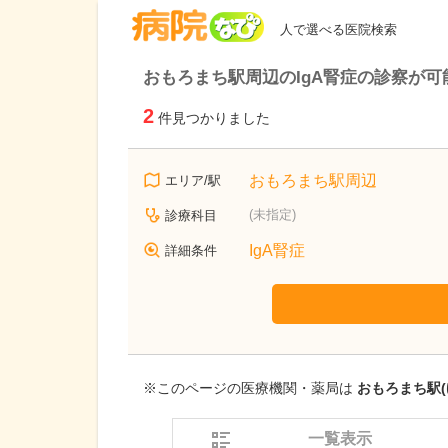
病院なび
人で選べる医院検索
おもろまち駅周辺のIgA腎症の診察が可
2
件見つかりました
おもろまち駅周辺
エリア/駅
(未指定)
診療科目
IgA腎症
詳細条件
※このページの医療機関・薬局は
おもろまち駅(
一覧表示