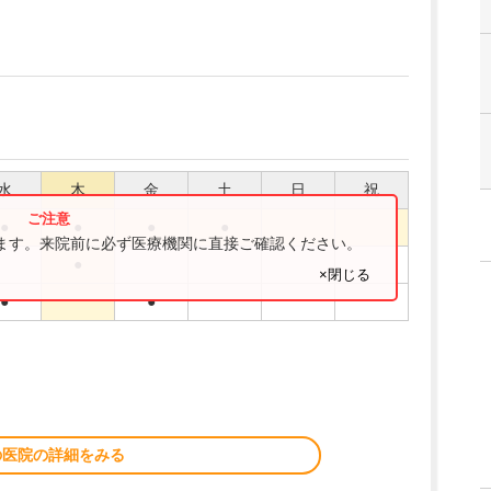
水
木
金
土
日
祝
●
●
●
●
ります。来院前に必ず医療機関に直接ご確認ください。
●
×閉じる
●
●
の医院の詳細をみる