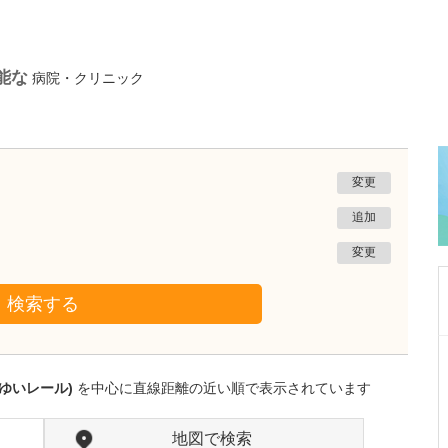
能な
病院・クリニック
変更
追加
変更
検索する
沖縄県那覇市
友寄クリニック
ゆいレール)
を中心に直線距離の近い順で表示されています
川上 浩司
院長
取材記事
貴院の特長を教えてください。
地図で検索