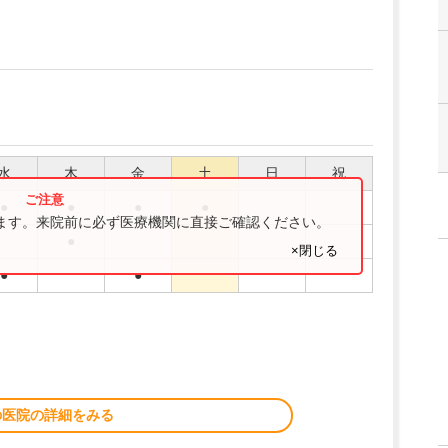
水
木
金
土
日
祝
●
●
●
●
ります。来院前に必ず医療機関に直接ご確認ください。
●
×閉じる
●
●
の医院の詳細をみる