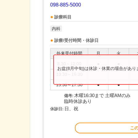
098-885-5000
診療科目
内科
診療/受付時間・休診日
外来受付時間
月
火
8:30～12:00
●
●
お盆(8月中旬)は休診・休業の場合があ
13:30～16:30
13:30～17:30
●
●
木曜16:30まで 土曜AMのみ
備考:
臨時休診あり
日、祝
休診日:
こ