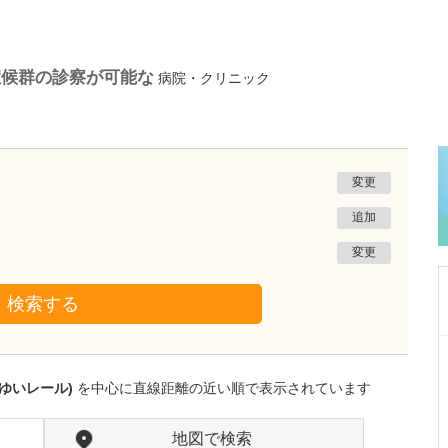
症候群の診察が可能な
病院・クリニック
変更
追加
変更
検索する
沖縄県那覇市
一銀内科胃腸科クリニック
ゆいレール)
を中心に直線距離の近い順で表示されています
城間 翔
院長
取材記事
内視鏡検査は、どのくらいの頻度で受けるとよ
地図で検索