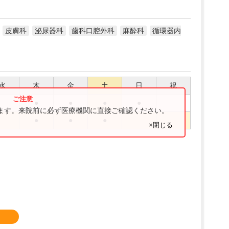
皮膚科
泌尿器科
歯科口腔外科
麻酔科
循環器内
水
木
金
土
日
祝
●
●
●
●
ります。来院前に必ず医療機関に直接ご確認ください。
●
●
●
×閉じる