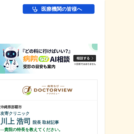
医療機関の皆様へ
医師(ドクター)の
沖縄県那覇市
東京都中野区
友寄クリニック
中野富士見
川上 浩司
冨岡 亮太
院長
取材記事
貴院の特長を教えてください。
特に先生が力を