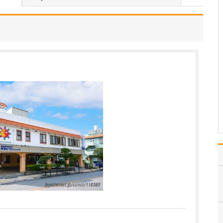
いのでしょうか?
患者さんの年齢などにも
よりますが、早期発見の
ためには定期的に受けて
いただくのが望ましいで
す。特に、ピロリ菌に感
染して慢性胃炎を煩って
いる方は胃がんのリスク
があり、大腸ポリープが
あった方は大腸がんのリ
ス…
>>記事全文を読む