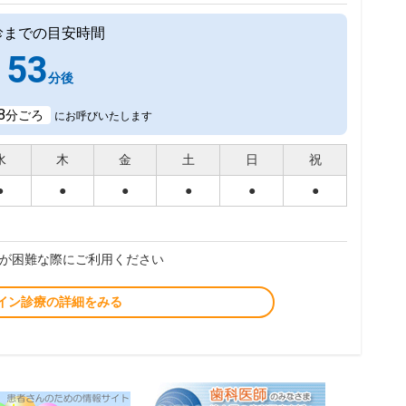
診までの目安時間
53
分後
8
分ごろ
にお呼びいたします
水
木
金
土
日
祝
●
●
●
●
●
●
が困難な際にご利用ください
イン診療の詳細をみる