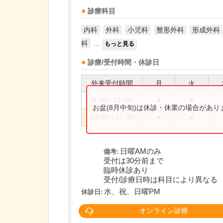
診療科目
内科
外科
小児科
整形外科
形成外科
科
...
もっと見る
診療/受付時間・休診日
外来受付時間
月
火
8:30～12:00
●
●
お盆(8月中旬)は休診・休業の場合があ
13:30～17:30
●
●
日曜AMのみ
備考:
受付は30分前まで
臨時休診あり
受付/診療日時は科目により異なる
水、祝、日曜PM
休診日:
オンライン診療