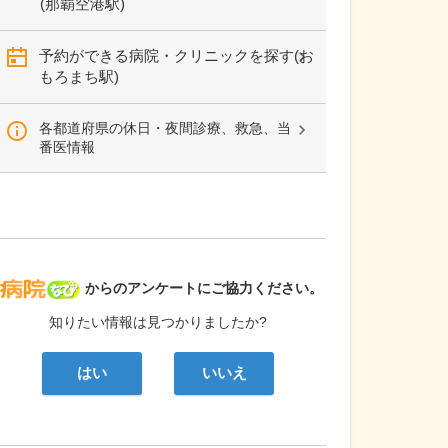
(那覇空港駅)
予約ができる病院・クリニックを探す(お
もろまち駅)
各都道府県の休日・夜間診療、救急、当
番医情報
病院なび
からのアンケートにご協力ください。
知りたい情報は見つかりましたか?
はい
いいえ