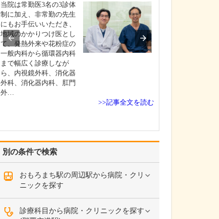
ください。
当院は常勤医3名の3診体
これまで耳を専
制に加え、非常勤の先生
を積んできたこ
にもお手伝いいただき、
り、難聴や突発
地域のかかりつけ医とし
中耳炎をはじめ
て、発熱外来や花粉症の
やめまいなどの
一般内科から循環器内科
療には特に力を
まで幅広く診療しなが
ます。難聴は原
ら、内視鏡外科、消化器
て治療法が異な
外科、消化器内科、肛門
まずは詳しい検
外…
>>記事全文を読む
こに…
別の条件で検索
おもろまち駅の周辺駅から病院・クリ
ニックを探す
診療科目から病院・クリニックを探す