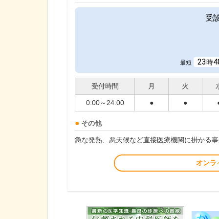
受
23
4
時
最短
受付時間
月
火
0:00～24:00
●
●
その他
急な発熱、悪天候など直接医療機関に掛かる事
オンラ