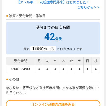
【アレルギー・花粉症専門外来】はじめました！
こちらから＞＞
診療／受付時間・休診日
受診までの目安時間
42
分後
17
51
時
分ごろ
最短
にお呼びいたします
受付時間
月
火
水
木
金
土
日
祝
0:00～24:00
●
●
●
●
●
●
●
●
その他
急な発熱、悪天候など直接医療機関に掛かる事が困難な際にご
利用ください
オンライン診療の詳細をみる