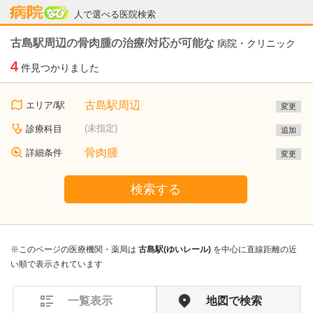
病院なび
人で選べる医院検索
古島駅周辺の骨肉腫の治療/対応が可能な
病院・クリニック
4
件見つかりました
古島駅周辺
エリア/駅
変更
(未指定)
診療科目
追加
骨肉腫
詳細条件
変更
検索する
※このページの医療機関・薬局は
古島駅(ゆいレール)
を中心に直線距離の近
い順で表示されています
一覧表示
地図で検索