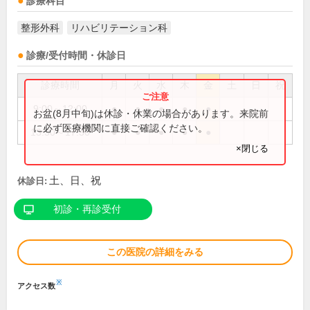
診療科目
整形外科
リハビリテーション科
診療/受付時間・休診日
診療時間
月
火
水
木
金
土
日
祝
9:00～12:00
●
●
●
●
●
お盆(8月中旬)は休診・休業の場合があります。来院前
に必ず医療機関に直接ご確認ください。
13:30～17:30
●
●
●
●
●
×閉じる
土、日、祝
休診日:
初診・再診受付
この医院の詳細をみる
※
アクセス数