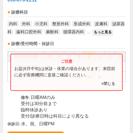
診療科目
内科
外科
小児科
整形外科
形成外科
皮膚科
泌尿器
科
歯科口腔外科
麻酔科
循環器内科
...
もっと見る
診療/受付時間・休診日
外来受付時間
月
火
水
木
金
土
日
祝
8:30～12:00
●
●
●
●
●
●
お盆(8月中旬)は休診・休業の場合があります。来院前
に必ず医療機関に直接ご確認ください。
13:30～17:30
●
●
●
●
●
×閉じる
日曜AMのみ
備考:
受付は30分前まで
臨時休診あり
受付/診療日時は科目により異なる
水、祝、日曜PM
休診日: