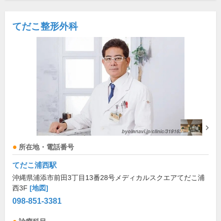
てだこ整形外科
所在地・電話番号
てだこ浦西駅
沖縄県浦添市前田3丁目13番28号メディカルスクエアてだこ浦
西3F
[地図]
098-851-3381