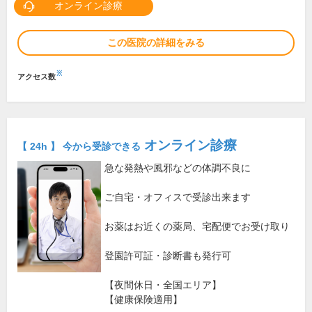
オンライン診療
この医院の詳細をみる
※
アクセス数
オンライン診療
【 24h 】 今から受診できる
急な発熱や風邪などの体調不良に
ご自宅・オフィスで受診出来ます
お薬はお近くの薬局、宅配便でお受け取り
登園許可証・診断書も発行可
【夜間休日・全国エリア】
【健康保険適用】