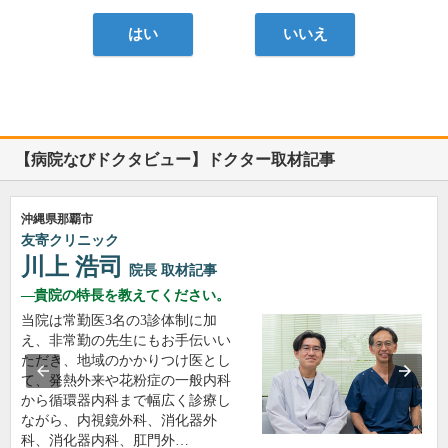
はい
いいえ
【病院なびドクタビュー】ドクター取材記事
沖縄県那覇市
友寄クリニック
川上 浩司
院長
取材記事
貴院の特長を教えてください。
当院は常勤医3名の3診体制に加
え、非常勤の先生にもお手伝いい
ただき、地域のかかりつけ医とし
て、発熱外来や花粉症の一般内科
から循環器内科まで幅広く診療し
ながら、内視鏡外科、消化器外
科、消化器内科、肛門外…