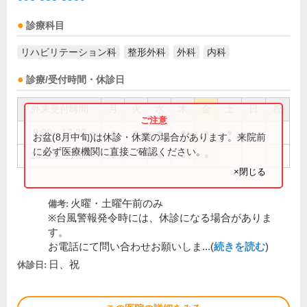
診療科目
リハビリテーション科
整形外科
外科
内科
診療/受付時間・休診日
外来受付時間
月
火
水
木
金
土
日
祝
9:00～12:30
●
●
●
●
●
●
お盆(8月中旬)は休診・休業の場合があります。来院前
に必ず医療機関に直接ご確認ください。
14:00～17:30
●
●
●
●
×閉じる
火曜・土曜午前のみ
備考:
※台風警報発令時には、休診になる場合がありま
す。
お電話にて問い合わせお願いしま...(
続きを読む
)
日、祝
休診日: