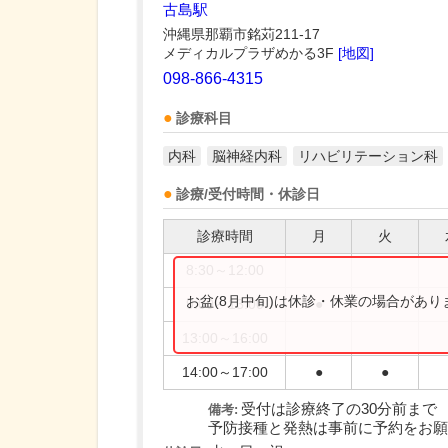
古島駅
沖縄県那覇市銘苅211-17
メディカルプラザめかる3F
[地図]
098-866-4315
診療科目
内科
脳神経内科
リハビリテーション科
診療/受付時間・休診日
診療時間
月
火
8:30～12:00
お盆(8月中旬)は休診・休業の場合があ
9:00～13:00
●
●
13:00～16:00
14:00～17:00
●
●
受付は診療終了の30分前まで
備考:
予防接種と発熱は事前に予約をお願