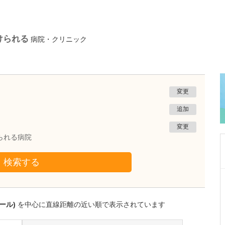
けられる
病院・クリニック
変更
追加
変更
られる病院
検索する
沖縄県那覇市
友寄クリニック
川上 浩司
ール)
を中心に直線距離の近い順で表示されています
院長
取材記事
貴院の特長を教えてください。