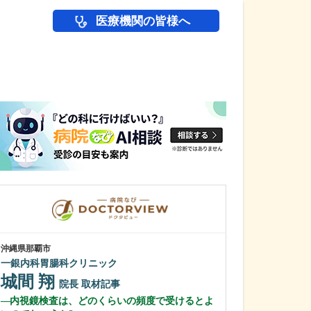
医療機関の皆様へ
医師(ドクター)の
沖縄県那覇市
岡山県倉敷市
一銀内科胃腸科クリニック
多田クリニック
多田 蘇音
城間 翔
院長
取材記事
多田 明子
内視鏡検査は、どのくらいの頻度で受けるとよ