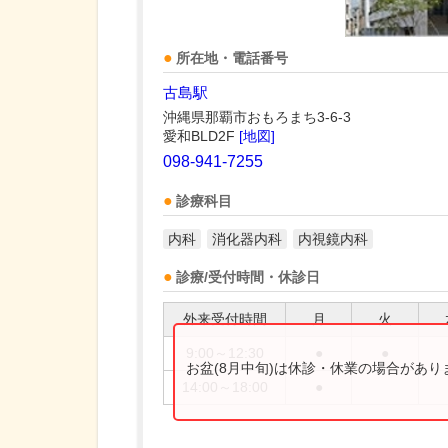
所在地・電話番号
古島駅
沖縄県那覇市おもろまち3-6-3
愛和BLD2F
[地図]
098-941-7255
診療科目
内科
消化器内科
内視鏡内科
診療/受付時間・休診日
外来受付時間
月
火
9:00～12:30
●
●
お盆(8月中旬)は休診・休業の場合があ
14:00～18:00
●