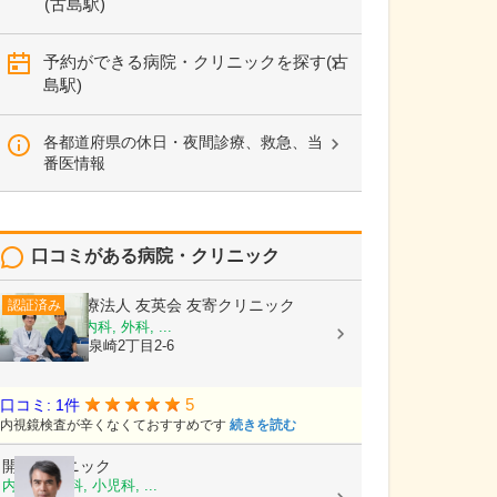
(古島駅)
予約ができる病院・クリニックを探す(古
島駅)
各都道府県の休日・夜間診療、救急、当
番医情報
口コミがある病院・クリニック
医療法人 友英会
友寄クリニック
認証済み
内科, 消化器内科, 外科, ...
沖縄県那覇市泉崎2丁目2-6
5
口コミ: 1件
内視鏡検査が辛くなくておすすめです
続きを読む
開邦クリニック
内科, 胃腸科, 小児科, ...