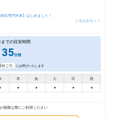
花粉症専門外来】はじめました！
こちらから＞＞
診までの目安時間
35
分後
6
分ごろ
にお呼びいたします
水
木
金
土
日
祝
●
●
●
●
●
●
が困難な際にご利用ください