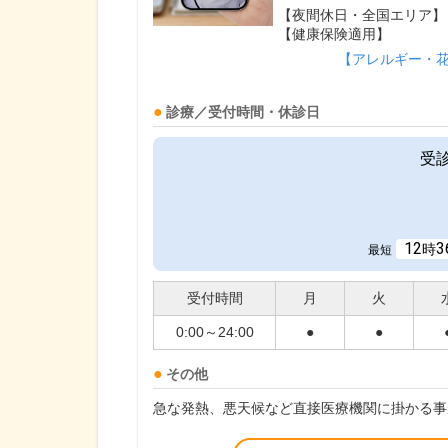
【夜間休日・全国エリア】
【健康保険適用】
【アレルギー・
診療／受付時間・休診日
受
12
3
時
最短
受付時間
月
火
0:00～24:00
●
●
その他
急な発熱、悪天候など直接医療機関に掛かる事