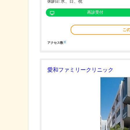
水、日、祝
休診日:
再診受付
こ
※
アクセス数
愛和ファミリークリニック