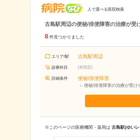
病院なび
人で選べる医院検索
古島駅周辺の便秘/排便障害の治療が受
8
件見つかりました
古島駅周辺
エリア/駅
(未指定)
診療科目
便秘/排便障害
詳細条件
便秘/排便障害の治療が受け
※このページの医療機関・薬局は
古島駅(ゆいレ