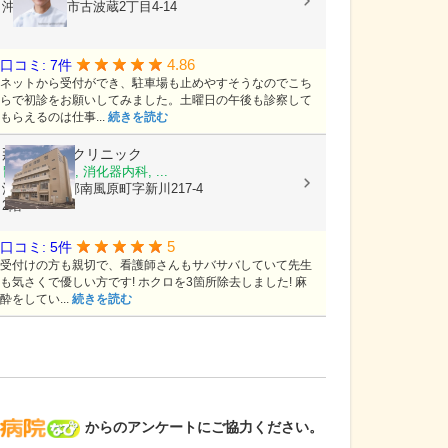
沖縄県那覇市古波蔵2丁目4-14
4.86
口コミ: 7件
ネットから受付ができ、駐車場も止めやすそうなのでこち
らで初診をお願いしてみました。土曜日の午後も診察して
もらえるのは仕事...
続きを読む
那覇内視鏡クリニック
胃腸科, 内科, 消化器内科, ...
沖縄県島尻郡南風原町字新川217-4
2階
5
口コミ: 5件
受付けの方も親切で、看護師さんもサバサバしていて先生
も気さくで優しい方です! ホクロを3箇所除去しました! 麻
酔をしてい...
続きを読む
病院なび
からのアンケートにご協力ください。