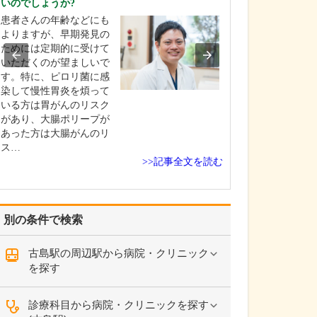
いのでしょうか?
日々の診療で心
患者さんの年齢などにも
い。
よりますが、早期発見の
病気の早期発見
ためには定期的に受けて
療は、健康を守
いただくのが望ましいで
最も重要です。
す。特に、ピロリ菌に感
め、患者さんに
染して慢性胃炎を煩って
って寄り添い、
いる方は胃がんのリスク
話を聴いて、症
があり、大腸ポリープが
に潜む大きな病
あった方は大腸がんのリ
さないよう慎重
ス…
行いながら、的
>>記事全文を読む
と治…
別の条件で検索
古島駅の周辺駅から病院・クリニック
を探す
診療科目から病院・クリニックを探す