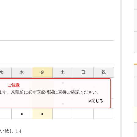
水
木
金
土
日
祝
●
ります。来院前に必ず医療機関に直接ご確認ください。
●
●
×閉じる
●
●
●
い致します