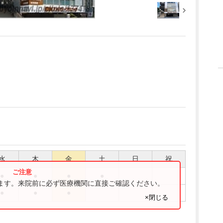
水
木
金
土
日
祝
●
●
●
●
ります。来院前に必ず医療機関に直接ご確認ください。
●
●
●
×閉じる