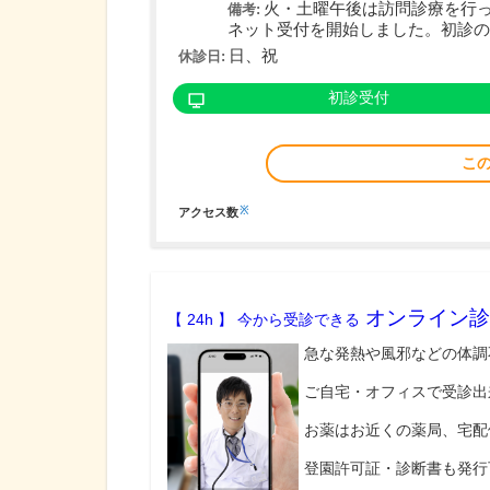
火・土曜午後は訪問診療を行
備考:
ネット受付を開始しました。初診の方
日、祝
休診日:
初診受付
こ
※
アクセス数
オンライン診
【 24h 】 今から受診できる
急な発熱や風邪などの体調
ご自宅・オフィスで受診出
お薬はお近くの薬局、宅配
登園許可証・診断書も発行