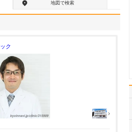
地図で検索
当院は常勤医3名の3診体
制に加え、非常勤の先生
にもお手伝いいただき、
地域のかかりつけ医とし
て、発熱外来や花粉症の
一般内科から循環器内科
まで幅広く診療しなが
ら、内視鏡外科、消化器
ック
外科、消化器内科、肛門
外…
>>記事全文を読む