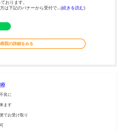
っております。
は下記のバナーから受付で...(
続きを読む
)
の医院の詳細をみる
療
不良に
来ます
便でお受け取り
可