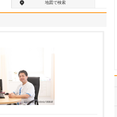
いを込められたのですか?
地図で検索
「スラージュ(Soulage)」
はフランス語で「ほっと
する」という意味です。
「来ていただいた患者さ
んにほっとしていただき
たい、安心していただき
たい」という想いを込め
てつけました。また、い
ずれは呼吸器、…
>>記事全文を読む