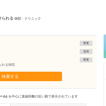
けられる
病院・クリニック
変更
追加
変更
られる病院
検索する
千葉県千葉市稲毛区
スラージュ内科クリニック
岩堀 本一
ール)
を中心に直線距離の近い順で表示されています
院長
取材記事
「スラージュ」という名称には、どのような想