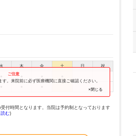
水
木
金
土
日
祝
●
●
●
●
ります。来院前に必ず医療機関に直接ご確認ください。
●
●
●
×閉じる
の受付時間となります。当院は予約制となっております
を読む
)