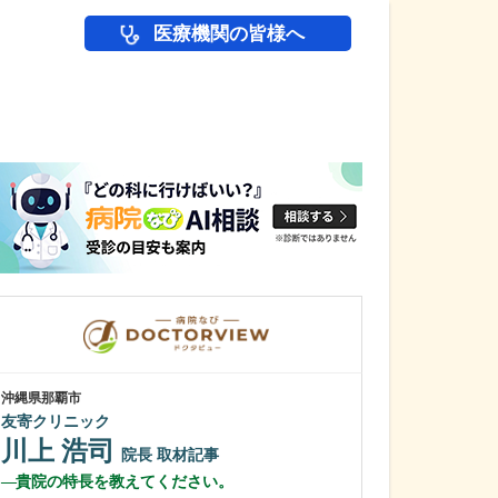
医療機関の皆様へ
医師(ドクター)の
沖縄県那覇市
沖縄県那覇市
友寄クリニック
一銀内科胃腸科
川上 浩司
城間 翔
院長
取材記事
院
貴院の特長を教えてください。
内視鏡検査は、