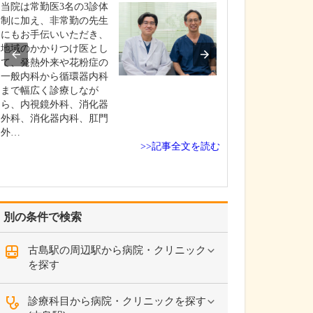
いのでしょうか?
当院は常勤医3名の3診体
患者さんの年齢
制に加え、非常勤の先生
よりますが、早
にもお手伝いいただき、
ためには定期的
地域のかかりつけ医とし
いただくのが望
て、発熱外来や花粉症の
す。特に、ピロ
一般内科から循環器内科
染して慢性胃炎
まで幅広く診療しなが
いる方は胃がん
ら、内視鏡外科、消化器
があり、大腸ポ
外科、消化器内科、肛門
あった方は大腸
外…
>>記事全文を読む
ス…
別の条件で検索
古島駅の周辺駅から病院・クリニック
を探す
診療科目から病院・クリニックを探す