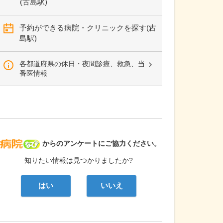
(古島駅)
予約ができる病院・クリニックを探す(古
島駅)
各都道府県の休日・夜間診療、救急、当
番医情報
病院なび
からのアンケートにご協力ください。
知りたい情報は見つかりましたか?
はい
いいえ