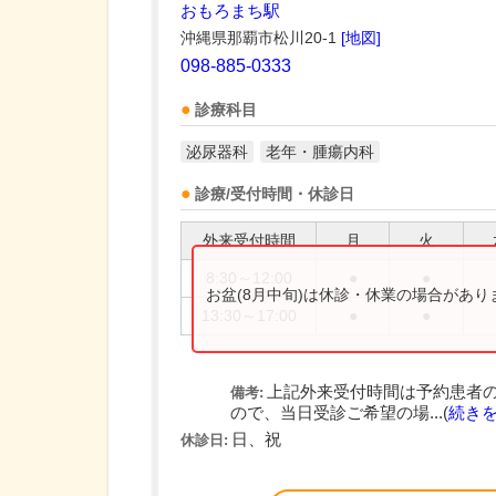
おもろまち駅
沖縄県那覇市松川20-1
[地図]
098-885-0333
診療科目
泌尿器科
老年・腫瘍内科
診療/受付時間・休診日
外来受付時間
月
火
8:30～12:00
●
●
お盆(8月中旬)は休診・休業の場合があ
13:30～17:00
●
●
上記外来受付時間は予約患者
備考:
ので、当日受診ご希望の場...(
続き
日、祝
休診日: