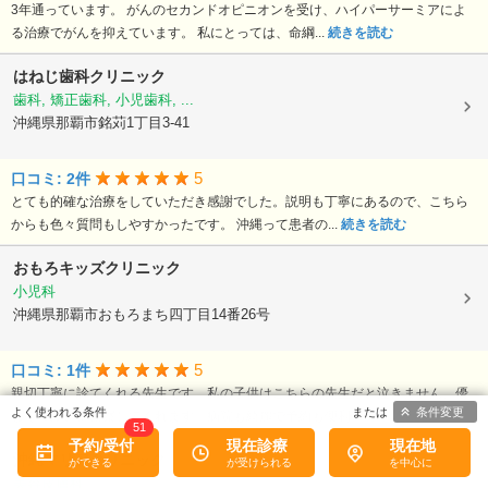
3年通っています。 がんのセカンドオピニオンを受け、ハイパーサーミアによ
る治療でがんを抑えています。 私にとっては、命綱...
続きを読む
はねじ歯科クリニック
歯科, 矯正歯科, 小児歯科, ...
沖縄県那覇市銘苅1丁目3-41
5
口コミ: 2件
とても的確な治療をしていただき感謝でした。説明も丁寧にあるので、こちら
からも色々質問もしやすかったです。 沖縄って患者の...
続きを読む
おもろキッズクリニック
小児科
沖縄県那覇市おもろまち四丁目14番26号
5
口コミ: 1件
親切丁寧に診てくれる先生です。私の子供はこちらの先生だと泣きません、優
条件変更
しくつぶさに観察してくれます。病院も綺麗で予約も便利。
続きを読む
51
予約/受付
現在診療
現在地
沖縄マリアクリニック
美容皮膚科