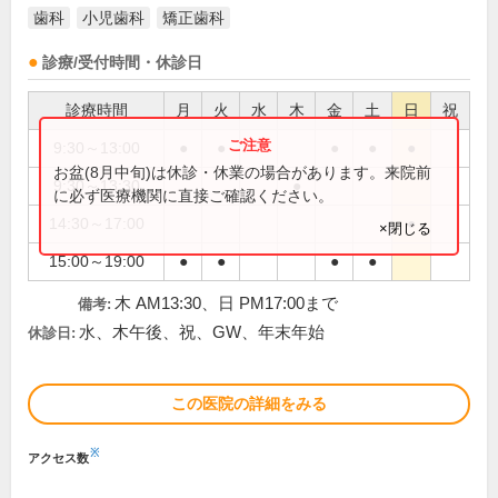
歯科
小児歯科
矯正歯科
診療/受付時間・休診日
診療時間
月
火
水
木
金
土
日
祝
9:30～13:00
●
●
●
●
●
お盆(8月中旬)は休診・休業の場合があります。来院前
9:30～13:30
●
に必ず医療機関に直接ご確認ください。
14:30～17:00
●
×閉じる
15:00～19:00
●
●
●
●
木 AM13:30、日 PM17:00まで
備考:
水、木午後、祝、GW、年末年始
休診日:
この医院の詳細をみる
※
アクセス数