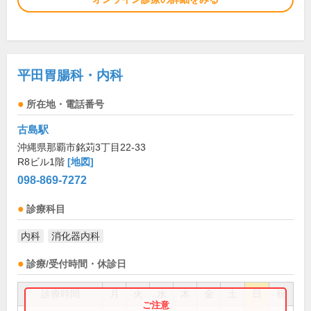
平田胃腸科・内科
所在地・電話番号
古島駅
沖縄県那覇市銘苅3丁目22-33
R8ビル1階
[地図]
098-869-7272
診療科目
内科
消化器内科
診療/受付時間・休診日
診療時間
月
火
水
木
金
土
日
祝