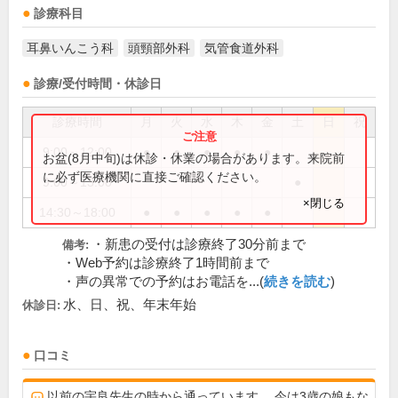
診療科目
耳鼻いんこう科
頭頸部外科
気管食道外科
診療/受付時間・休診日
診療時間
月
火
水
木
金
土
日
祝
9:00～12:00
●
●
●
●
●
お盆(8月中旬)は休診・休業の場合があります。来院前
に必ず医療機関に直接ご確認ください。
9:00～13:00
●
×閉じる
14:30～18:00
●
●
●
●
●
・新患の受付は診療終了30分前まで
備考:
・Web予約は診療終了1時間前まで
・声の異常での予約はお電話を...(
続きを読む
)
水、日、祝、年末年始
休診日:
口コミ
以前の宇良先生の時から通っています。 今は3歳の娘もな