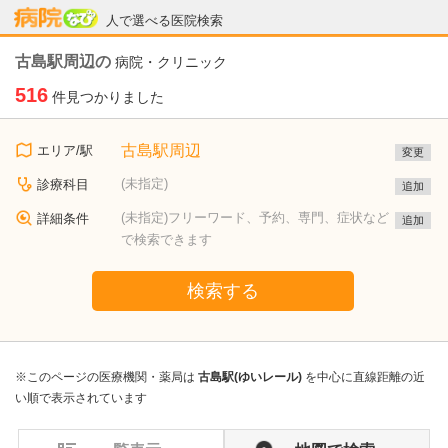
病院なび
人で選べる医院検索
古島駅周辺の
病院・クリニック
516
件見つかりました
古島駅周辺
エリア/駅
変更
(未指定)
診療科目
追加
(未指定)フリーワード、予約、専門、症状など
詳細条件
追加
で検索できます
検索する
※このページの医療機関・薬局は
古島駅(ゆいレール)
を中心に直線距離の近
い順で表示されています