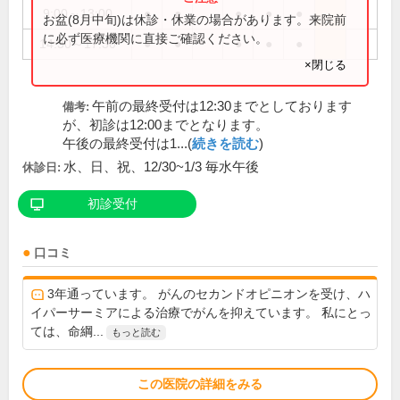
9:00～13:00
●
●
●
●
●
お盆(8月中旬)は休診・休業の場合があります。来院前
に必ず医療機関に直接ご確認ください。
14:30～17:30
●
●
●
●
●
×閉じる
午前の最終受付は12:30までとしております
備考:
が、初診は12:00までとなります。
午後の最終受付は1...(
続きを読む
)
水、日、祝、12/30~1/3 毎水午後
休診日:
初診受付
口コミ
3年通っています。 がんのセカンドオピニオンを受け、ハ
イパーサーミアによる治療でがんを抑えています。 私にとっ
ては、命綱...
もっと読む
この医院の詳細をみる