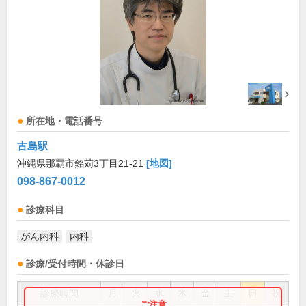
所在地・電話番号
古島駅
沖縄県那覇市銘苅3丁目21-21
[地図]
098-867-0012
診療科目
がん内科
内科
診療/受付時間・休診日
診療時間
月
火
水
木
金
土
日
祝