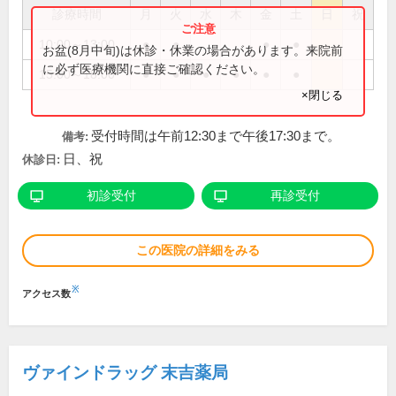
診療時間
月
火
水
木
金
土
日
祝
10:00～13:00
●
●
●
●
お盆(8月中旬)は休診・休業の場合があります。来院前
に必ず医療機関に直接ご確認ください。
15:00～18:00
●
●
●
●
●
●
×閉じる
受付時間は午前12:30まで午後17:30まで。
備考:
日、祝
休診日:
初診受付
再診受付
この医院の詳細をみる
※
アクセス数
ヴァインドラッグ 末吉薬局