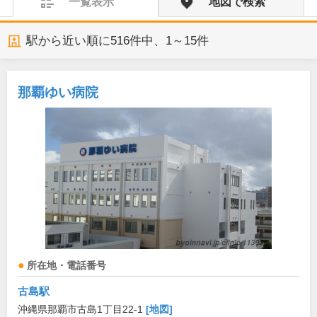
一覧表示
地図で検索
駅から近い順に
516
件中、
1～15件
那覇ゆい病院
所在地・電話番号
古島駅
沖縄県那覇市古島1丁目22-1
[地図]