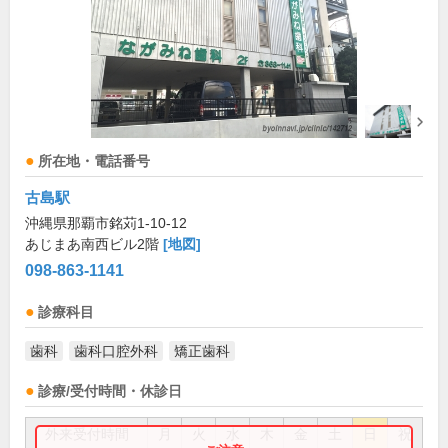
所在地・電話番号
古島駅
沖縄県那覇市銘苅1-10-12
あじまあ南西ビル2階
[地図]
098-863-1141
診療科目
歯科
歯科口腔外科
矯正歯科
診療/受付時間・休診日
外来受付時間
月
火
水
木
金
土
日
祝