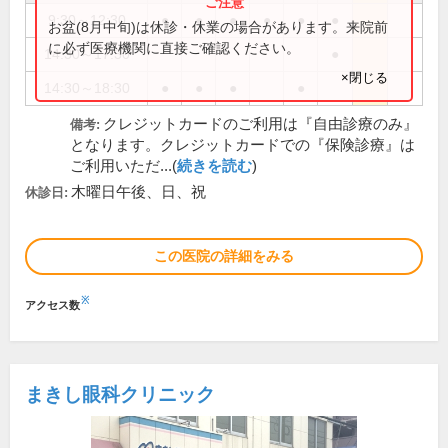
9:30～12:30
●
●
●
●
●
●
お盆(8月中旬)は休診・休業の場合があります。来院前
に必ず医療機関に直接ご確認ください。
14:30～17:30
●
×閉じる
14:30～18:30
●
●
●
●
クレジットカードのご利用は『自由診療のみ』
備考:
となります。クレジットカードでの『保険診療』は
ご利用いただ...(
続きを読む
)
木曜日午後、日、祝
休診日:
この医院の詳細をみる
※
アクセス数
まきし眼科クリニック