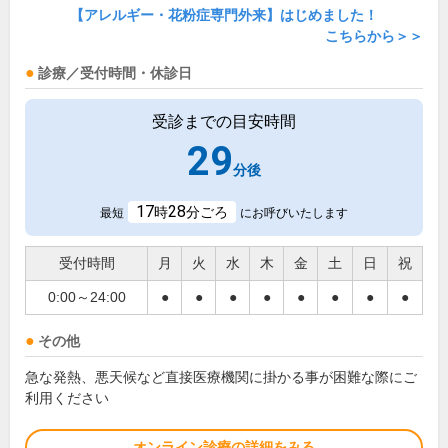
【アレルギー・花粉症専門外来】はじめました！
こちらから＞＞
診療／受付時間・休診日
受診までの目安時間
29
分後
17
28
時
分ごろ
最短
にお呼びいたします
受付時間
月
火
水
木
金
土
日
祝
0:00～24:00
●
●
●
●
●
●
●
●
その他
急な発熱、悪天候など直接医療機関に掛かる事が困難な際にご
利用ください
オンライン診療の詳細をみる