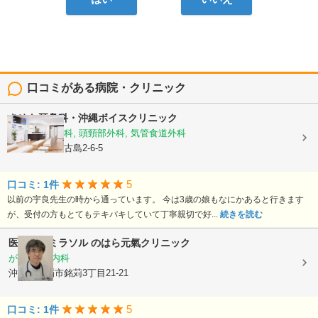
口コミがある病院・クリニック
きゆな耳鼻科・沖縄ボイスクリニック
耳鼻いんこう科, 頭頸部外科, 気管食道外科
沖縄県那覇市古島2-6-5
5
口コミ: 1件
以前の宇良先生の時から通っています。 今は3歳の娘もなにかあると行きます
が、受付の方もとてもテキパキしていて丁寧親切で好...
続きを読む
医療法人ミラソル
のはら元氣クリニック
がん内科, 内科
沖縄県那覇市銘苅3丁目21-21
5
口コミ: 1件