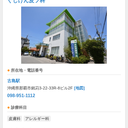
ぐしけん皮フ科
所在地・電話番号
古島駅
沖縄県那覇市銘苅3-22-33R-8ビル2F
[地図]
098-951-1112
診療科目
皮膚科
アレルギー科