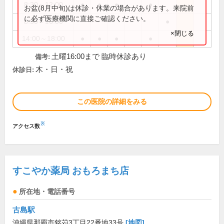
8:30～12:00
●
●
●
●
お盆(8月中旬)は休診・休業の場合があります。来院前
に必ず医療機関に直接ご確認ください。
8:30～16:00
●
×閉じる
14:00～18:00
●
●
●
●
土曜16:00まで 臨時休診あり
備考:
木・日・祝
休診日:
この医院の詳細をみる
※
アクセス数
すこやか薬局 おもろまち店
所在地・電話番号
古島駅
沖縄県那覇市銘苅3丁目22番地33号
[地図]