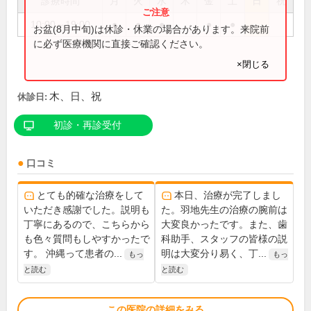
診療時間
月
火
水
木
金
土
日
祝
10:00～19:00
●
●
●
●
●
お盆(8月中旬)は休診・休業の場合があります。来院前
に必ず医療機関に直接ご確認ください。
×閉じる
木、日、祝
休診日:
初診・再診受付
口コミ
とても的確な治療をして
本日、治療が完了しまし
いただき感謝でした。説明も
た。羽地先生の治療の腕前は
丁寧にあるので、こちらから
大変良かったです。また、歯
も色々質問もしやすかったで
科助手、スタッフの皆様の説
す。 沖縄って患者の...
明は大変分り易く、丁...
もっ
もっ
と読む
と読む
この医院の詳細をみる