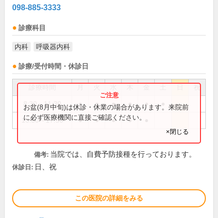
098-885-3333
診療科目
内科
呼吸器内科
診療/受付時間・休診日
診療時間
月
火
水
木
金
土
日
祝
8:30～11:30
●
●
●
●
●
●
お盆(8月中旬)は休診・休業の場合があります。来院前
に必ず医療機関に直接ご確認ください。
13:30～17:30
●
●
●
●
●
×閉じる
当院では、自費予防接種を行っております。
備考:
日、祝
休診日:
この医院の詳細をみる