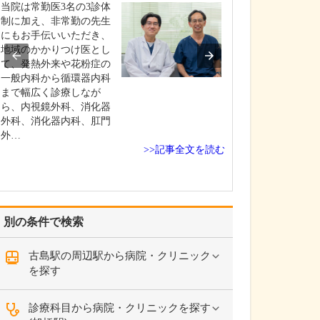
いのでしょうか?
当院は常勤医3名の3診体
患者さんの年齢
制に加え、非常勤の先生
よりますが、早
にもお手伝いいただき、
ためには定期的
地域のかかりつけ医とし
いただくのが望
て、発熱外来や花粉症の
す。特に、ピロ
一般内科から循環器内科
染して慢性胃炎
まで幅広く診療しなが
いる方は胃がん
ら、内視鏡外科、消化器
があり、大腸ポ
外科、消化器内科、肛門
あった方は大腸
外…
>>記事全文を読む
ス…
別の条件で検索
古島駅の周辺駅から病院・クリニック
を探す
診療科目から病院・クリニックを探す