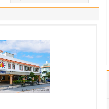
ですね。
「どんな病気やケガも拒
まずに年中無休で診る」
という初代理事長のポリ
シーを受け継ぎ、「急に
手が動かなくなった」
「頬が腫れて痛い」とい
った当院では専門外の患
者さんも応急的に診療
し、速やかに近隣の専門
医をご…
>>記事全文を読む