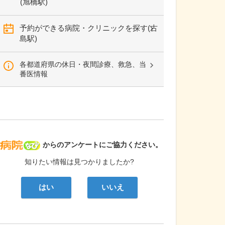
(旭橋駅)
予約ができる病院・クリニックを探す(古
島駅)
各都道府県の休日・夜間診療、救急、当
番医情報
病院なび
からのアンケートにご協力ください。
知りたい情報は見つかりましたか?
はい
いいえ