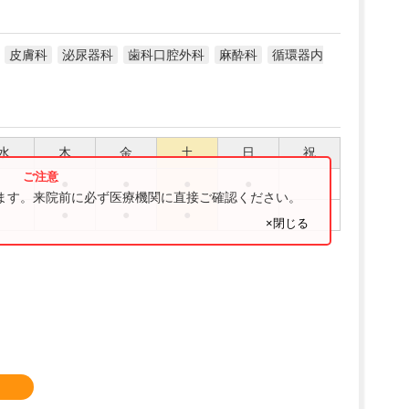
皮膚科
泌尿器科
歯科口腔外科
麻酔科
循環器内
水
木
金
土
日
祝
●
●
●
●
ります。来院前に必ず医療機関に直接ご確認ください。
●
●
●
×閉じる