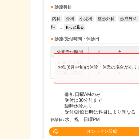
診療科目
内科
外科
小児科
整形外科
形成外科
科
...
もっと見る
診療/受付時間・休診日
外来受付時間
月
火
8:30～12:00
●
●
お盆(8月中旬)は休診・休業の場合があ
13:30～17:30
●
●
日曜AMのみ
備考:
受付は30分前まで
臨時休診あり
受付/診療日時は科目により異なる
水、祝、日曜PM
休診日:
オンライン診療