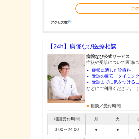
こ
※
アクセス数
【24h】
病院なび医療相談
病院なび公式サービス
症状や受診について医師に
症状に適した診療科
受診の目安・タイミン
受診までに気をつける
などにご利用ください。（
相談／受付時間
相談受付時間
月
火
0:00～24:00
●
●