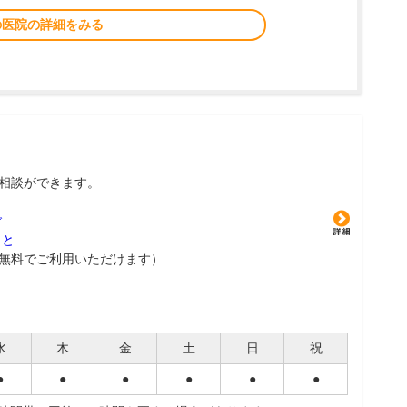
の医院の詳細をみる
相談ができます。
グ
こと
無料でご利用いただけます）
水
木
金
土
日
祝
●
●
●
●
●
●