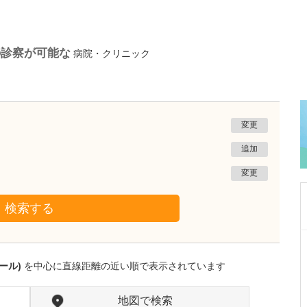
の診察が可能な
病院・クリニック
変更
追加
変更
検索する
鹿児島県鹿児島市
植村病院
ール)
を中心に直線距離の近い順で表示されています
川名 英世
院長
取材記事
貴院は地域の「駆け込み寺」のような存在なの
地図で検索