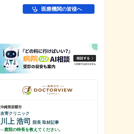
医療機関の皆様へ
医師(ドクター)の
沖縄県那覇市
沖縄県那覇市
友寄クリニック
一銀内科胃腸科
川上 浩司
城間 翔
院長
取材記事
院
貴院の特長を教えてください。
内視鏡検査は、