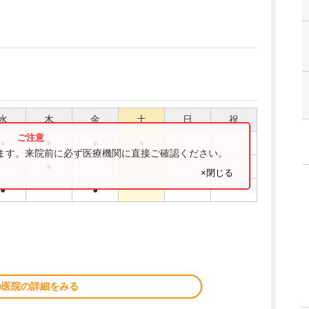
水
木
金
土
日
祝
●
●
●
●
ります。来院前に必ず医療機関に直接ご確認ください。
●
×閉じる
●
●
の医院の詳細をみる