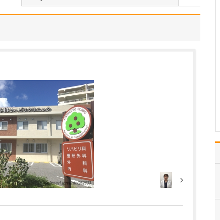
当院は常勤医3名の3診体
制に加え、非常勤の先生
にもお手伝いいただき、
地域のかかりつけ医とし
て、発熱外来や花粉症の
一般内科から循環器内科
まで幅広く診療しなが
ら、内視鏡外科、消化器
外科、消化器内科、肛門
外…
>>記事全文を読む