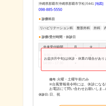
沖縄県那覇市沖縄県那覇市字松川441
[地図]
098-885-5550
診療科目
リハビリテーション科
整形外科
外科
診療/受付時間・休診日
外来受付時間
月
火
9:00～12:30
●
●
お盆(8月中旬)は休診・休業の場合があ
14:00～17:30
●
火曜・土曜午前のみ
備考:
※台風警報発令時には、休診になる
お電話にて問い合わせお願いしま...
日、祝
休診日: