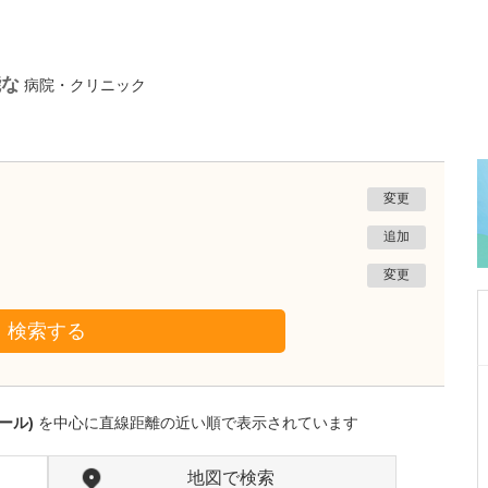
能な
病院・クリニック
変更
追加
変更
検索する
沖縄県那覇市
友寄クリニック
ール)
を中心に直線距離の近い順で表示されています
川上 浩司
院長
取材記事
貴院の特長を教えてください。
地図で検索