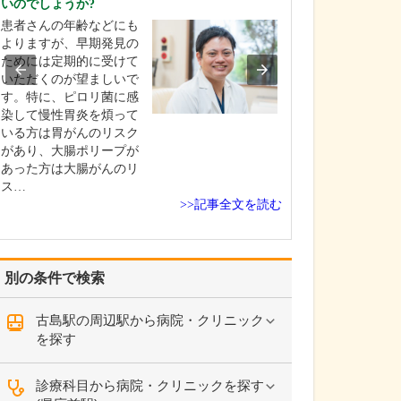
いのでしょうか?
ください。
患者さんの年齢などにも
これまで耳を専
よりますが、早期発見の
を積んできたこ
ためには定期的に受けて
り、難聴や突発
いただくのが望ましいで
中耳炎をはじめ
す。特に、ピロリ菌に感
やめまいなどの
染して慢性胃炎を煩って
療には特に力を
いる方は胃がんのリスク
ます。難聴は原
があり、大腸ポリープが
て治療法が異な
あった方は大腸がんのリ
まずは詳しい検
ス…
こに…
>>記事全文を読む
別の条件で検索
古島駅の周辺駅から病院・クリニック
を探す
診療科目から病院・クリニックを探す