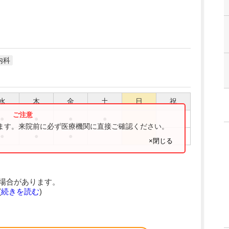
内科
水
木
金
土
日
祝
●
●
●
●
ります。来院前に必ず医療機関に直接ご確認ください。
●
●
●
×閉じる
場合があります。
(
続きを読む
)