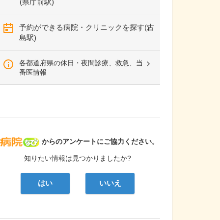
(県庁前駅)
予約ができる病院・クリニックを探す(古
島駅)
各都道府県の休日・夜間診療、救急、当
番医情報
病院なび
からのアンケートにご協力ください。
知りたい情報は見つかりましたか?
はい
いいえ