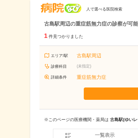
病院なび
人で選べる医院検索
古島駅周辺の重症筋無力症の診察が可
1
件見つかりました
古島駅周辺
エリア/駅
(未指定)
診療科目
重症筋無力症
詳細条件
※このページの医療機関・薬局は
古島駅(ゆいレ
一覧表示