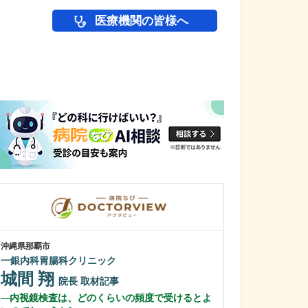
医療機関の皆様へ
医師(ドクター)の
沖縄県那覇市
東京都中野区
一銀内科胃腸科クリニック
中野富士見
城間 翔
冨岡 亮太
院長
取材記事
内視鏡検査は、どのくらいの頻度で受けるとよ
特に先生が力を