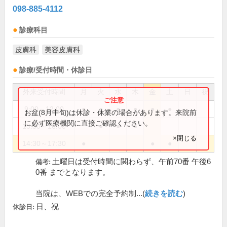
098-885-4112
診療科目
皮膚科
美容皮膚科
診療/受付時間・休診日
外来受付時間
月
火
水
木
金
土
日
祝
9:00～12:00
●
●
●
●
●
●
お盆(8月中旬)は休診・休業の場合があります。来院前
に必ず医療機関に直接ご確認ください。
13:30～16:00
●
●
●
×閉じる
14:30～17:30
●
●
●
土曜日は受付時間に関わらず、午前70番 午後6
備考:
0番 までとなります。
当院は、WEBでの完全予約制...(
続きを読む
)
日、祝
休診日: