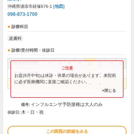
沖縄県浦添市経塚676-1
[地図]
098-873-1700
診療科目
皮膚科
診療/受付時間・休診日
外来受付時間
月
火
水
木
金
土
日
祝
9:00～12:00
●
●
●
●
●
お盆(8月中旬)は休診・休業の場合があります。来院前
に必ず医療機関に直接ご確認ください。
14:00～17:30
●
●
●
●
●
×閉じる
インフルエンザ予防接種は大人のみ
備考:
木・日・祝
休診日:
この医院の詳細をみる