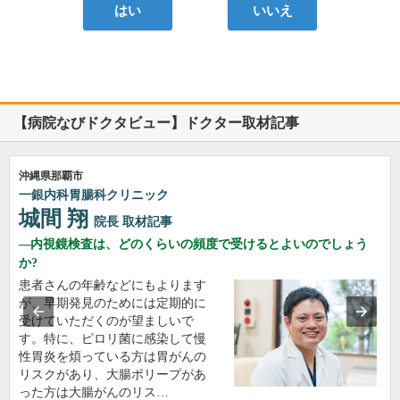
はい
いいえ
【病院なびドクタビュー】ドクター取材記事
沖縄県那覇市
一銀内科胃腸科クリニック
城間 翔
院長
取材記事
内視鏡検査は、どのくらいの頻度で受けるとよいのでしょう
か?
患者さんの年齢などにもよります
が、早期発見のためには定期的に
受けていただくのが望ましいで
す。特に、ピロリ菌に感染して慢
性胃炎を煩っている方は胃がんの
リスクがあり、大腸ポリープがあ
った方は大腸がんのリス…