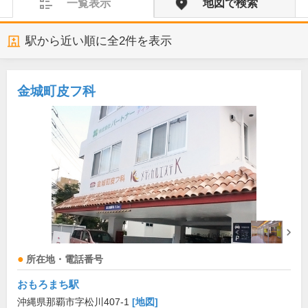
一覧表示
地図で検索
駅から近い順に全
2
件を表示
金城町皮フ科
所在地・電話番号
おもろまち駅
沖縄県那覇市字松川407-1
[地図]