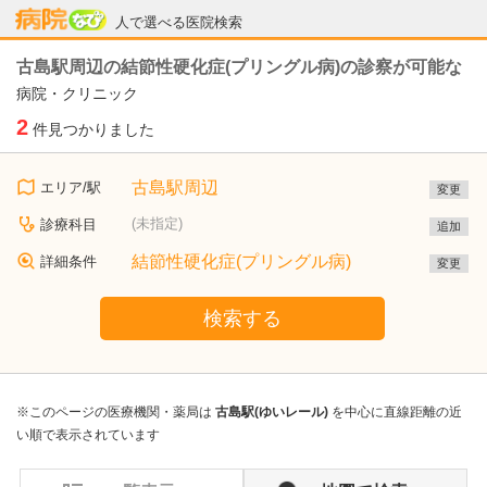
病院なび
人で選べる医院検索
古島駅周辺の結節性硬化症(プリングル病)の診察が可能な
病院・クリニック
2
件見つかりました
古島駅周辺
エリア/駅
変更
(未指定)
診療科目
追加
結節性硬化症(プリングル病)
詳細条件
変更
検索する
※このページの医療機関・薬局は
古島駅(ゆいレール)
を中心に直線距離の近
い順で表示されています