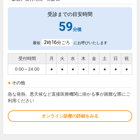
受診までの目安時間
59
分後
2
16
時
分ごろ
最短
にお呼びいたします
受付時間
月
火
水
木
金
土
日
祝
0:00～24:00
●
●
●
●
●
●
●
●
その他
急な発熱、悪天候など直接医療機関に掛かる事が困難な際にご
利用ください
オンライン診療の詳細をみる