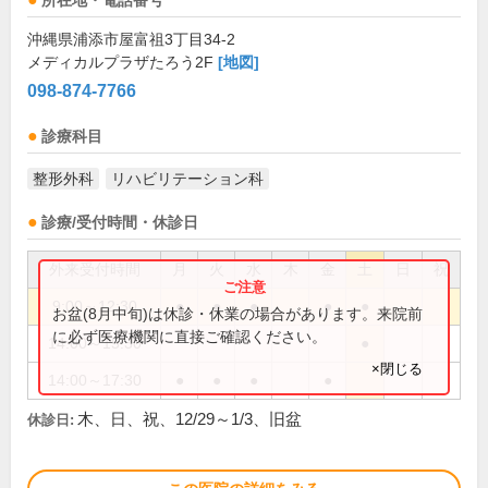
所在地・電話番号
沖縄県浦添市屋富祖3丁目34-2
メディカルプラザたろう2F
[地図]
098-874-7766
診療科目
整形外科
リハビリテーション科
診療/受付時間・休診日
外来受付時間
月
火
水
木
金
土
日
祝
9:00～12:30
●
●
●
●
●
お盆(8月中旬)は休診・休業の場合があります。来院前
に必ず医療機関に直接ご確認ください。
14:00～15:30
●
×閉じる
14:00～17:30
●
●
●
●
木、日、祝、12/29～1/3、旧盆
休診日: