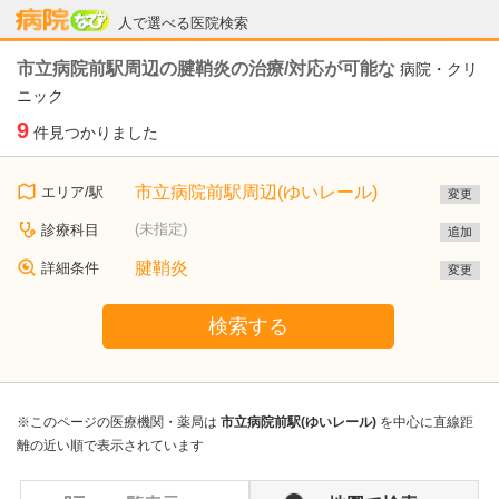
病院なび
人で選べる医院検索
市立病院前駅周辺の腱鞘炎の治療/対応が可能な
病院・クリ
ニック
9
件見つかりました
市立病院前駅周辺(ゆいレール)
エリア/駅
変更
(未指定)
診療科目
追加
腱鞘炎
詳細条件
変更
検索する
※このページの医療機関・薬局は
市立病院前駅(ゆいレール)
を中心に直線距
離の近い順で表示されています