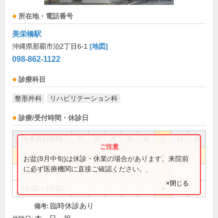
所在地・電話番号
美栄橋駅
沖縄県那覇市泊2丁目6-1
[地図]
098-862-1122
診療科目
整形外科
リハビリテーション科
診療/受付時間・休診日
外来受付時間
月
火
水
木
金
土
日
祝
8:45～12:00
●
●
●
●
●
お盆(8月中旬)は休診・休業の場合があります。来院前
に必ず医療機関に直接ご確認ください。
13:45～17:30
●
●
●
●
×閉じる
14:00～17:00
●
臨時休診あり
備考: