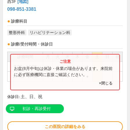
西3F
[地図]
098-851-3381
診療科目
整形外科
リハビリテーション科
診療/受付時間・休診日
診療時間
月
火
水
木
金
土
日
祝
9:00～12:00
●
●
●
●
●
お盆(8月中旬)は休診・休業の場合があります。来院前
に必ず医療機関に直接ご確認ください。
13:30～17:30
●
●
●
●
●
×閉じる
土、日、祝
休診日:
初診・再診受付
この医院の詳細をみる