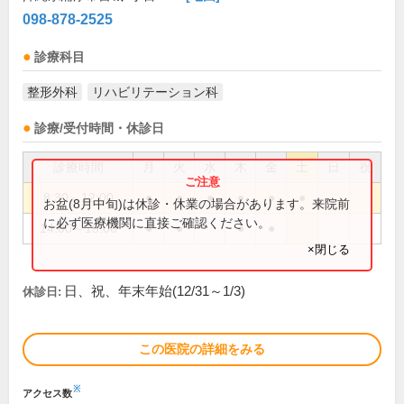
098-878-2525
診療科目
整形外科
リハビリテーション科
診療/受付時間・休診日
診療時間
月
火
水
木
金
土
日
祝
8:30～12:00
●
●
●
●
●
●
お盆(8月中旬)は休診・休業の場合があります。来院前
に必ず医療機関に直接ご確認ください。
14:00～18:00
●
●
●
●
×閉じる
日、祝、年末年始(12/31～1/3)
休診日:
この医院の詳細をみる
※
アクセス数