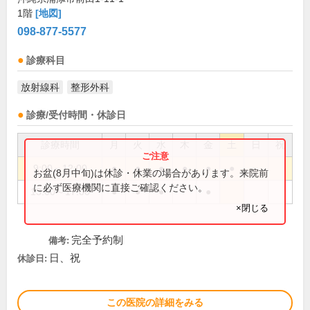
1階
[地図]
098-877-5577
診療科目
放射線科
整形外科
診療/受付時間・休診日
診療時間
月
火
水
木
金
土
日
祝
9:00～12:00
●
●
●
●
●
●
お盆(8月中旬)は休診・休業の場合があります。来院前
に必ず医療機関に直接ご確認ください。
13:00～17:00
●
●
●
●
×閉じる
完全予約制
備考:
日、祝
休診日:
この医院の詳細をみる