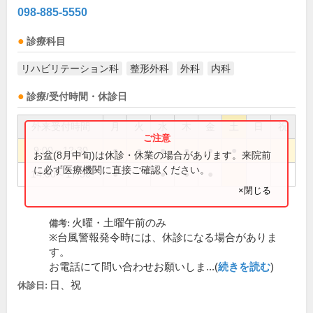
098-885-5550
診療科目
リハビリテーション科
整形外科
外科
内科
診療/受付時間・休診日
外来受付時間
月
火
水
木
金
土
日
祝
9:00～12:30
●
●
●
●
●
●
お盆(8月中旬)は休診・休業の場合があります。来院前
に必ず医療機関に直接ご確認ください。
14:00～17:30
●
●
●
●
×閉じる
火曜・土曜午前のみ
備考:
※台風警報発令時には、休診になる場合がありま
す。
お電話にて問い合わせお願いしま...(
続きを読む
)
日、祝
休診日: