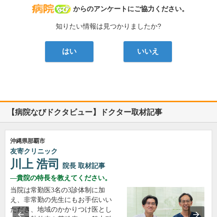
病院なび
からのアンケートにご協力ください。
知りたい情報は見つかりましたか?
はい
いいえ
【病院なびドクタビュー】ドクター取材記事
沖縄県那覇市
友寄クリニック
川上 浩司
院長
取材記事
貴院の特長を教えてください。
当院は常勤医3名の3診体制に加
え、非常勤の先生にもお手伝いい
ただき、地域のかかりつけ医とし