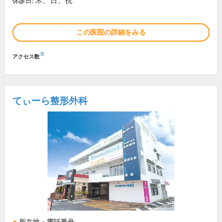
木、日、祝
休診日:
この医院の詳細をみる
※
アクセス数
てぃーら整形外科