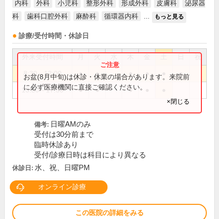
内科
外科
小児科
整形外科
形成外科
皮膚科
泌尿器
科
歯科口腔外科
麻酔科
循環器内科
...
もっと見る
診療/受付時間・休診日
外来受付時間
月
火
水
木
金
土
日
祝
8:30～12:00
●
●
●
●
●
●
お盆(8月中旬)は休診・休業の場合があります。来院前
に必ず医療機関に直接ご確認ください。
13:30～17:30
●
●
●
●
●
×閉じる
日曜AMのみ
備考:
受付は30分前まで
臨時休診あり
受付/診療日時は科目により異なる
水、祝、日曜PM
休診日:
オンライン診療
この医院の詳細をみる