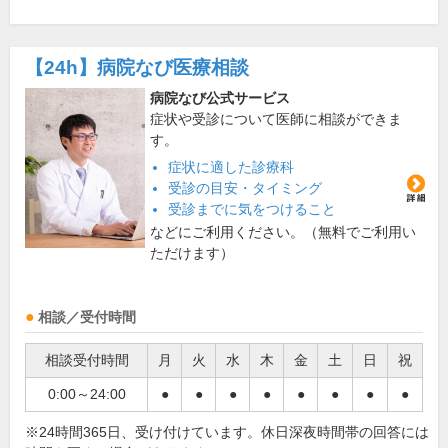
【24h】
病院なび医療相談
病院なび公式サービス
症状や受診について医師に相談ができま
す。
症状に適した診療科
受診の目安・タイミング
受診までに気をつけること
などにご利用ください。（無料でご利用い
ただけます）
相談／受付時間
相談受付時間
月
火
水
木
金
土
日
祝
0:00～24:00
●
●
●
●
●
●
●
●
※24時間365日、受け付けています。休日深夜時間帯の回答には