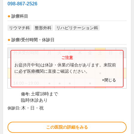
098-867-2526
診療科目
リウマチ科
整形外科
リハビリテーション科
診療/受付時間・休診日
外来受付時間
月
火
水
木
金
土
日
祝
9:00～13:00
●
●
●
●
お盆(8月中旬)は休診・休業の場合があります。来院前
に必ず医療機関に直接ご確認ください。
9:00～18:00
●
×閉じる
14:00～19:00
●
●
●
●
土曜18時まで
備考:
臨時休診あり
木・日・祝
休診日:
この医院の詳細をみる