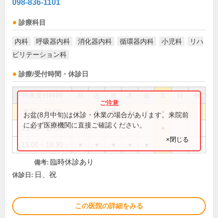
098-836-1101
診療科目
内科
呼吸器内科
消化器内科
循環器内科
小児科
リハ
ビリテーション科
診療/受付時間・休診日
外来受付時間
月
火
水
木
金
土
日
祝
9:30～13:00
●
●
●
●
●
●
お盆(8月中旬)は休診・休業の場合があります。来院前
に必ず医療機関に直接ご確認ください。
15:00～17:00
●
×閉じる
15:00～18:30
●
●
●
●
●
臨時休診あり
備考:
日、祝
休診日:
この医院の詳細をみる