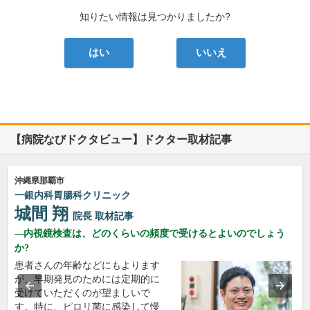
知りたい情報は見つかりましたか?
はい
いいえ
【病院なびドクタビュー】ドクター取材記事
沖縄県那覇市
一銀内科胃腸科クリニック
城間 翔
院長
取材記事
内視鏡検査は、どのくらいの頻度で受けるとよいのでしょう
か?
患者さんの年齢などにもよります
が、早期発見のためには定期的に
受けていただくのが望ましいで
す。特に、ピロリ菌に感染して慢