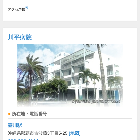
※
アクセス数
川平病院
所在地・電話番号
壺川駅
沖縄県那覇市古波蔵3丁目5-25
[地図]