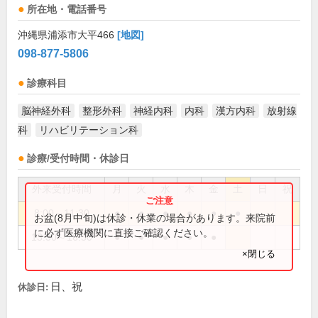
所在地・電話番号
沖縄県浦添市大平466
[地図]
098-877-5806
診療科目
脳神経外科
整形外科
神経内科
内科
漢方内科
放射線
科
リハビリテーション科
診療/受付時間・休診日
外来受付時間
月
火
水
木
金
土
日
祝
8:00～11:30
●
●
●
●
●
●
お盆(8月中旬)は休診・休業の場合があります。来院前
に必ず医療機関に直接ご確認ください。
13:30～16:30
●
●
●
●
●
×閉じる
日、祝
休診日: