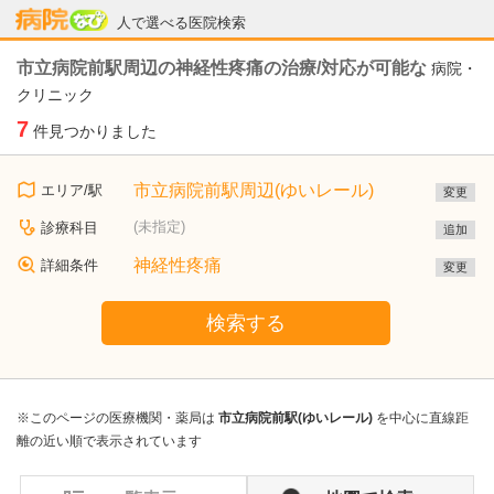
病院なび
人で選べる医院検索
市立病院前駅周辺の神経性疼痛の治療/対応が可能な
病院・
クリニック
7
件見つかりました
市立病院前駅周辺(ゆいレール)
エリア/駅
変更
(未指定)
診療科目
追加
神経性疼痛
詳細条件
変更
検索する
※このページの医療機関・薬局は
市立病院前駅(ゆいレール)
を中心に直線距
離の近い順で表示されています