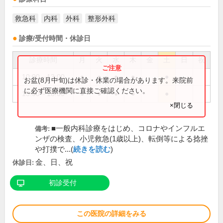
救急科
内科
外科
整形外科
診療/受付時間・休診日
診療時間
月
火
水
木
金
土
日
祝
10:00～13:00
●
●
●
●
●
お盆(8月中旬)は休診・休業の場合があります。来院前
に必ず医療機関に直接ご確認ください。
15:00～18:00
●
●
●
●
●
×閉じる
■一般内科診療をはじめ、コロナやインフルエ
備考:
ンザの検査、小児救急(1歳以上)、転倒等による捻挫
や打撲で...(
続きを読む
)
金、日、祝
休診日:
初診受付
この医院の詳細をみる