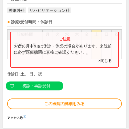
整形外科
リハビリテーション科
診療/受付時間・休診日
診療時間
月
火
水
木
金
土
日
祝
9:00～12:00
●
●
●
●
●
お盆(8月中旬)は休診・休業の場合があります。来院前
に必ず医療機関に直接ご確認ください。
13:30～17:30
●
●
●
●
●
×閉じる
土、日、祝
休診日:
初診・再診受付
この医院の詳細をみる
※
アクセス数