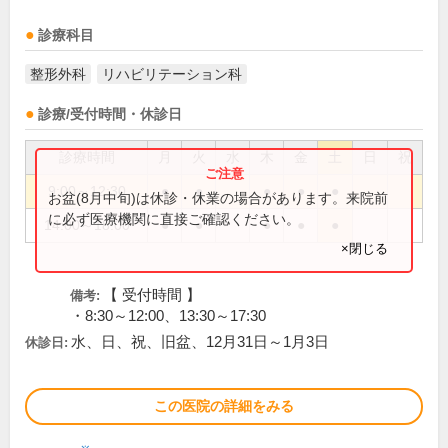
診療科目
整形外科
リハビリテーション科
診療/受付時間・休診日
診療時間
月
火
水
木
金
土
日
祝
9:00～12:30
●
●
●
●
●
お盆(8月中旬)は休診・休業の場合があります。来院前
に必ず医療機関に直接ご確認ください。
14:00～18:00
●
●
●
●
●
×閉じる
【 受付時間 】
備考:
・8:30～12:00、13:30～17:30
水、日、祝、旧盆、12月31日～1月3日
休診日:
この医院の詳細をみる