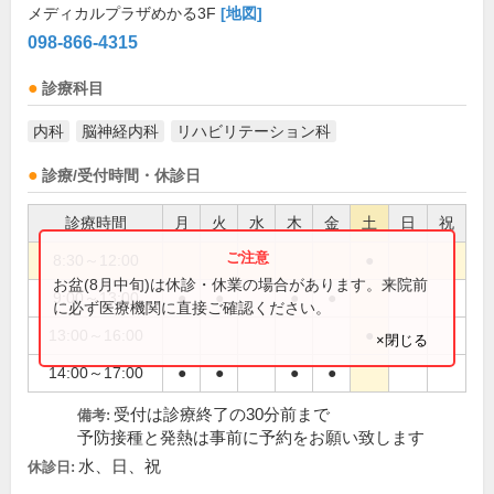
メディカルプラザめかる3F
[地図]
098-866-4315
診療科目
内科
脳神経内科
リハビリテーション科
診療/受付時間・休診日
診療時間
月
火
水
木
金
土
日
祝
8:30～12:00
●
お盆(8月中旬)は休診・休業の場合があります。来院前
9:00～13:00
●
●
●
●
に必ず医療機関に直接ご確認ください。
13:00～16:00
●
×閉じる
14:00～17:00
●
●
●
●
受付は診療終了の30分前まで
備考:
予防接種と発熱は事前に予約をお願い致します
水、日、祝
休診日: