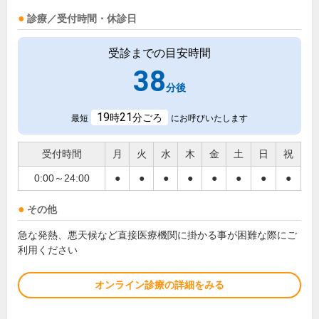
診療／受付時間・休診日
受診までの目安時間
38
分後
19
21
時
分ごろ
最短
にお呼びいたします
受付時間
月
火
水
木
金
土
日
祝
0:00～24:00
●
●
●
●
●
●
●
●
その他
急な発熱、悪天候など直接医療機関に掛かる事が困難な際にご
利用ください
オンライン診療の詳細をみる