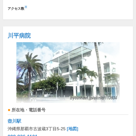
※
アクセス数
川平病院
所在地・電話番号
壺川駅
沖縄県那覇市古波蔵3丁目5-25
[地図]