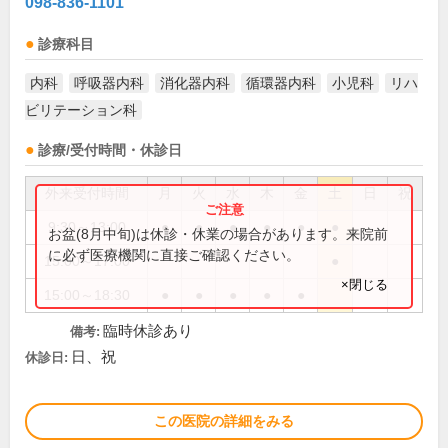
098-836-1101
診療科目
内科
呼吸器内科
消化器内科
循環器内科
小児科
リハ
ビリテーション科
診療/受付時間・休診日
外来受付時間
月
火
水
木
金
土
日
祝
9:30～13:00
●
●
●
●
●
●
お盆(8月中旬)は休診・休業の場合があります。来院前
に必ず医療機関に直接ご確認ください。
15:00～17:00
●
×閉じる
15:00～18:30
●
●
●
●
●
臨時休診あり
備考:
日、祝
休診日:
この医院の詳細をみる