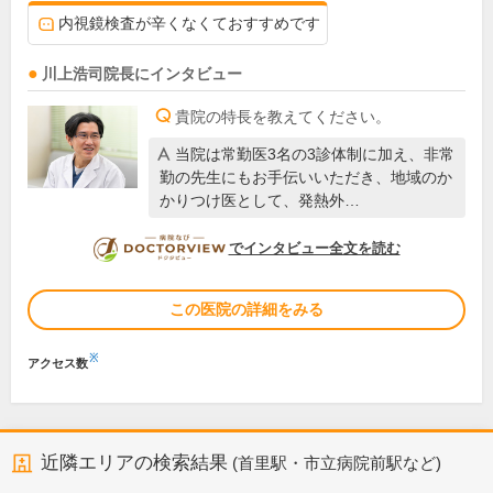
内視鏡検査が辛くなくておすすめです
川上浩司
院長
にインタビュー
貴院の特長を教えてください。
当院は常勤医3名の3診体制に加え、非常
勤の先生にもお手伝いいただき、地域のか
かりつけ医として、発熱外…
DOCTORVIEW
でインタビュー全文を読む
この医院の詳細をみる
※
アクセス数
近隣エリアの検索結果
(首里駅・市立病院前駅など)