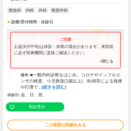
救急科
内科
外科
整形外科
診療/受付時間・休診日
診療時間
月
火
水
木
金
土
日
祝
10:00～13:00
●
●
●
●
●
お盆(8月中旬)は休診・休業の場合があります。来院前
に必ず医療機関に直接ご確認ください。
15:00～18:00
●
●
●
●
●
×閉じる
■一般内科診療をはじめ、コロナやインフルエ
備考:
ンザの検査、小児救急(1歳以上)、転倒等による捻挫
や打撲で...(
続きを読む
)
金、日、祝
休診日:
初診受付
この医院の詳細をみる