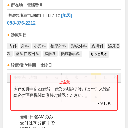
所在地・電話番号
沖縄県浦添市城間1丁目37-12
[地図]
098-876-2212
診療科目
内科
外科
小児科
整形外科
形成外科
皮膚科
泌尿器
科
歯科口腔外科
麻酔科
循環器内科
...
もっと見る
診療/受付時間・休診日
外来受付時間
月
火
水
木
金
土
日
祝
8:30～12:00
●
●
●
●
●
●
お盆(8月中旬)は休診・休業の場合があります。来院前
に必ず医療機関に直接ご確認ください。
13:30～17:30
●
●
●
●
●
×閉じる
日曜AMのみ
備考:
受付は30分前まで