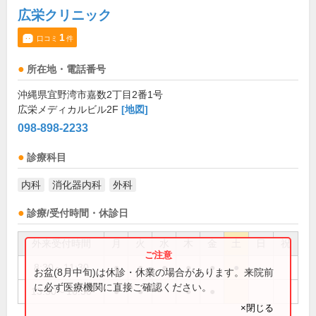
広栄クリニック
1
口コミ
件
所在地・電話番号
沖縄県宜野湾市嘉数2丁目2番1号
広栄メディカルビル2F
[地図]
098-898-2233
診療科目
内科
消化器内科
外科
診療/受付時間・休診日
外来受付時間
月
火
水
木
金
土
日
祝
8:30～11:30
●
●
●
●
●
●
お盆(8月中旬)は休診・休業の場合があります。来院前
に必ず医療機関に直接ご確認ください。
13:30～16:30
●
●
●
●
×閉じる