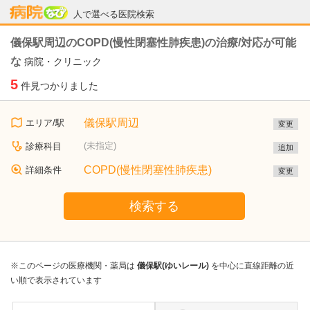
病院なび
人で選べる医院検索
儀保駅周辺のCOPD(慢性閉塞性肺疾患)の治療/対応が可能
な
病院・クリニック
5
件見つかりました
儀保駅周辺
エリア/駅
変更
(未指定)
診療科目
追加
COPD(慢性閉塞性肺疾患)
詳細条件
変更
検索する
※このページの医療機関・薬局は
儀保駅(ゆいレール)
を中心に直線距離の近
い順で表示されています