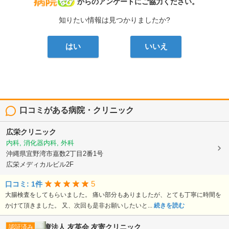
病院なび
からのアンケートにご協力ください。
知りたい情報は見つかりましたか?
はい
いいえ
口コミがある病院・クリニック
広栄クリニック
内科, 消化器内科, 外科
沖縄県宜野湾市嘉数2丁目2番1号
広栄メディカルビル2F
5
口コミ: 1件
大腸検査をしてもらいました。 痛い部分もありましたが、とても丁寧に時間を
かけて頂きました。 又、次回も是非お願いしたいと...
続きを読む
医療法人 友英会
友寄クリニック
認証済み