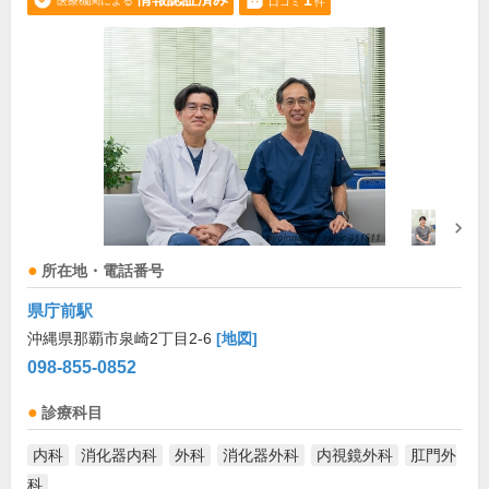
1
医療機関による
口コミ
件
所在地・電話番号
県庁前駅
沖縄県那覇市泉崎2丁目2-6
[地図]
098-855-0852
診療科目
内科
消化器内科
外科
消化器外科
内視鏡外科
肛門外
科