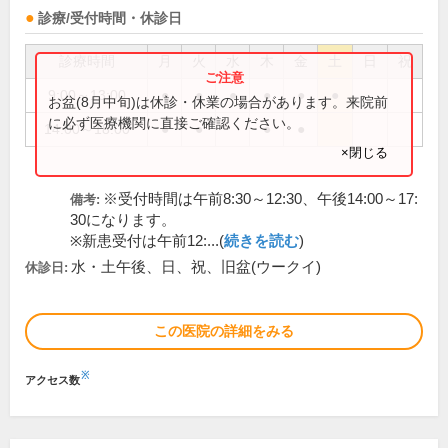
診療/受付時間・休診日
診療時間
月
火
水
木
金
土
日
祝
9:00～13:00
●
●
●
●
●
●
お盆(8月中旬)は休診・休業の場合があります。来院前
に必ず医療機関に直接ご確認ください。
14:00～18:00
●
●
●
●
×閉じる
※受付時間は午前8:30～12:30、午後14:00～17:
備考:
30になります。
※新患受付は午前12:...(
続きを読む
)
水・土午後、日、祝、旧盆(ウークイ)
休診日:
この医院の詳細をみる
※
アクセス数