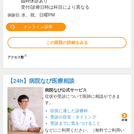
臨時休診あり
受付/診療日時は科目により異なる
水、祝、日曜PM
休診日:
オンライン診療
この医院の詳細をみる
※
アクセス数
【24h】
病院なび医療相談
病院なび公式サービス
症状や受診について医師に相談ができま
す。
症状に適した診療科
受診の目安・タイミング
受診までに気をつけること
などにご利用ください。（無料でご利用い