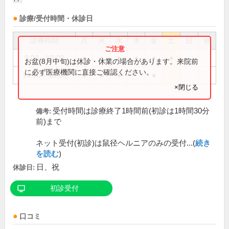
診療/受付時間・休診日
診療時間
月
火
水
木
金
土
日
祝
9:00～13:00
●
●
●
●
●
●
お盆(8月中旬)は休診・休業の場合があります。来院前
に必ず医療機関に直接ご確認ください。
14:00～18:00
●
●
●
●
×閉じる
受付時間は診療終了1時間前(初診は1時間30分
備考:
前)まで
ネット受付(初診)は鼠径ヘルニアのみの受付...(
続き
を読む
)
日、祝
休診日:
初診受付
口コミ