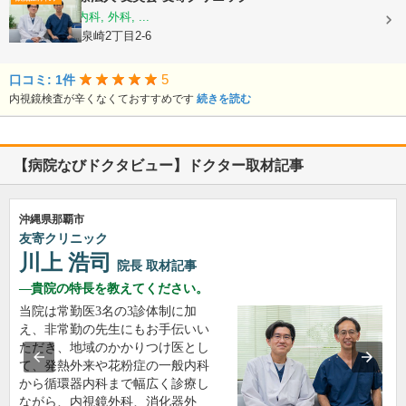
内科, 消化器内科, 外科, ...
沖縄県那覇市泉崎2丁目2-6
5
口コミ: 1件
内視鏡検査が辛くなくておすすめです
続きを読む
【病院なびドクタビュー】ドクター取材記事
沖縄県那覇市
友寄クリニック
川上 浩司
院長
取材記事
貴院の特長を教えてください。
当院は常勤医3名の3診体制に加
え、非常勤の先生にもお手伝いい
ただき、地域のかかりつけ医とし
て、発熱外来や花粉症の一般内科
から循環器内科まで幅広く診療し
ながら、内視鏡外科、消化器外