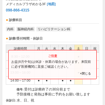
メディカルプラザめかる3F
[地図]
098-866-4315
診療科目
内科
脳神経内科
リハビリテーション科
診療/受付時間・休診日
診療時間
月
火
水
木
金
土
日
祝
8:30～12:00
●
お盆(8月中旬)は休診・休業の場合があります。来院前
9:00～13:00
●
●
●
●
に必ず医療機関に直接ご確認ください。
13:00～16:00
●
×閉じる
14:00～17:00
●
●
●
●
受付は診療終了の30分前まで
備考:
予防接種と発熱は事前に予約をお願い致します
水、日、祝
休診日: