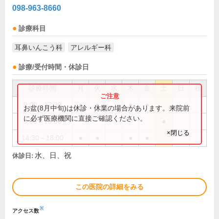
098-963-8660
診療科目
耳鼻いんこう科
アレルギー科
診療/受付時間・休診日
診療時間
月
火
水
木
金
土
日
祝
9:00～12:30
●
●
●
●
お盆(8月中旬)は休診・休業の場合があります。来院前
に必ず医療機関に直接ご確認ください。
9:00～16:00
●
×閉じる
14:30～18:00
●
●
●
●
水、日、祝
休診日:
この医院の詳細をみる
※
アクセス数