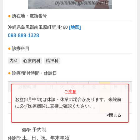
所在地・電話番号
沖縄県島尻郡南風原町新川460
[地図]
098-889-1328
診療科目
内科
心療内科
精神科
診療/受付時間・休診日
診療時間
月
火
水
木
金
土
日
祝
8:30～12:30
●
●
●
●
●
お盆(8月中旬)は休診・休業の場合があります。来院前
に必ず医療機関に直接ご確認ください。
13:30～17:30
●
●
●
●
●
×閉じる
予約制
備考:
土、日、祝、年末年始
休診日: