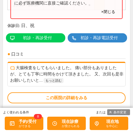
に必ず医療機関に直接ご確認ください。
13:30～16:30
●
●
●
●
×閉じる
日、祝
休診日:
初診・再診受付
初診・再診電話受付
口コミ
大腸検査をしてもらいました。 痛い部分もありました
が、とても丁寧に時間をかけて頂きました。 又、次回も是非
お願いしたいと...
もっと読む
この医院の詳細をみる
※
条件変更
アクセス数
8
予約/受付
現在診療
現在地