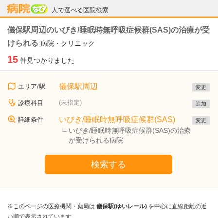
病院なび
人で選べる医院検索
儀保駅周辺のいびき/睡眠時無呼吸症候群(SAS)の治療が受
けられる
病院・クリニック
15
件見つかりました
儀保駅周辺
エリア/駅
変更
(未指定)
診療科目
追加
いびき/睡眠時無呼吸症候群(SAS)
詳細条件
変更
いびき/睡眠時無呼吸症候群(SAS)の治療
が受けられる病院
検索する
※このページの医療機関・薬局は
儀保駅(ゆいレール)
を中心に直線距離の近
い順で表示されています