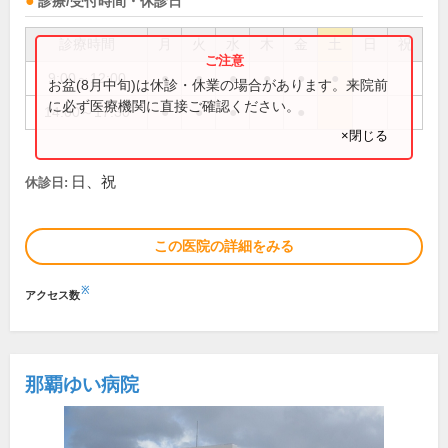
診療/受付時間・休診日
診療時間
月
火
水
木
金
土
日
祝
9:00～12:00
●
●
●
●
●
●
お盆(8月中旬)は休診・休業の場合があります。来院前
に必ず医療機関に直接ご確認ください。
14:00～17:30
●
●
●
●
×閉じる
日、祝
休診日:
この医院の詳細をみる
※
アクセス数
那覇ゆい病院