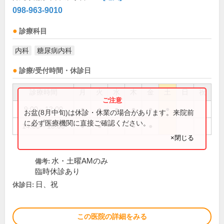
098-963-9010
診療科目
内科
糖尿病内科
診療/受付時間・休診日
診療時間
月
火
水
木
金
土
日
祝
9:00～12:00
●
●
●
●
●
●
お盆(8月中旬)は休診・休業の場合があります。来院前
に必ず医療機関に直接ご確認ください。
14:00～18:00
●
●
●
●
×閉じる
水・土曜AMのみ
備考:
臨時休診あり
日、祝
休診日:
この医院の詳細をみる