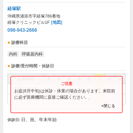
経塚駅
沖縄県浦添市字経塚786番地
経塚クリニックビル1F
[地図]
098-943-2666
診療科目
内科
呼吸器内科
診療/受付時間・休診日
診療時間
月
火
水
木
金
土
日
祝
9:00～12:00
●
●
●
●
●
●
お盆(8月中旬)は休診・休業の場合があります。来院前
に必ず医療機関に直接ご確認ください。
14:00～17:30
●
●
●
●
×閉じる
日、祝、年末年始
休診日: