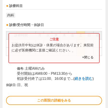
診療科目
内科
診療/受付時間・休診日
診療時間
月
火
水
木
金
土
日
祝
9:00～11:30
●
●
●
●
●
●
お盆(8月中旬)は休診・休業の場合があります。来院前
に必ず医療機関に直接ご確認ください。
14:00～17:00
●
●
●
●
●
×閉じる
土曜AMのみ
備考:
受付開始はAM8:00・PM13:30から
初診受付終了は11:00、16:00まで...(
続きを読む
)
日、祝
休診日:
この医院の詳細をみる