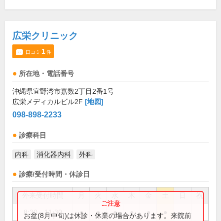
広栄クリニック
1
口コミ
件
所在地・電話番号
沖縄県宜野湾市嘉数2丁目2番1号
広栄メディカルビル2F
[地図]
098-898-2233
診療科目
内科
消化器内科
外科
診療/受付時間・休診日
外来受付時間
月
火
水
木
金
土
日
祝
8:30～11:30
●
●
●
●
●
●
お盆(8月中旬)は休診・休業の場合があります。来院前