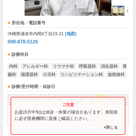
所在地・電話番号
沖縄県浦添市内間4丁目23-21
[地図]
098-878-5126
診療科目
内科
アレルギー科
リウマチ科
呼吸器科
消化器科
胃
腸科
循環器科
小児科
リハビリテーション科
放射線科
診療/受付時間・休診日
外来受付時間
月
火
水
木
金
土
日
祝
8:30～12:00
●
●
●
●
●
●
お盆(8月中旬)は休診・休業の場合があります。来院前
に必ず医療機関に直接ご確認ください。
14:00～17:30
●
●
●
●
×閉じる