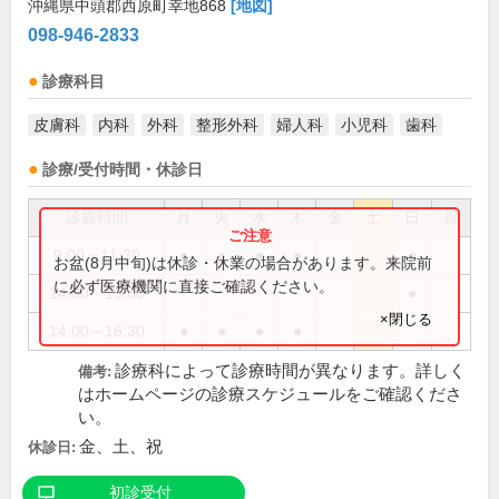
沖縄県中頭郡西原町幸地868
[地図]
098-946-2833
診療科目
皮膚科
内科
外科
整形外科
婦人科
小児科
歯科
診療/受付時間・休診日
診療時間
月
火
水
木
金
土
日
祝
9:00～11:30
●
●
●
●
●
お盆(8月中旬)は休診・休業の場合があります。来院前
に必ず医療機関に直接ご確認ください。
14:00～16:00
●
×閉じる
14:00～16:30
●
●
●
●
診療科によって診療時間が異なります。詳しく
備考:
はホームページの診療スケジュールをご確認くださ
い。
金、土、祝
休診日:
初診受付