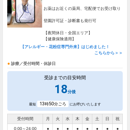
お薬はお近くの薬局、宅配便でお受け取り
登園許可証・診断書も発行可
【夜間休日・全国エリア】
【健康保険適用】
【アレルギー・花粉症専門外来】はじめました！
こちらから＞＞
診療／受付時間・休診日
受診までの目安時間
18
分後
13
50
時
分ごろ
最短
にお呼びいたします
受付時間
月
火
水
木
金
土
日
祝
0:00～24:00
●
●
●
●
●
●
●
●