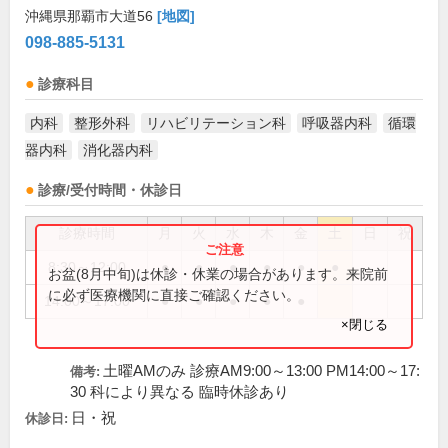
沖縄県那覇市大道56
[地図]
098-885-5131
診療科目
内科
整形外科
リハビリテーション科
呼吸器内科
循環
器内科
消化器内科
診療/受付時間・休診日
診療時間
月
火
水
木
金
土
日
祝
8:30～12:00
●
●
●
●
●
●
お盆(8月中旬)は休診・休業の場合があります。来院前
に必ず医療機関に直接ご確認ください。
14:00～17:00
●
●
●
●
●
×閉じる
土曜AMのみ 診療AM9:00～13:00 PM14:00～17:
備考:
30 科により異なる 臨時休診あり
日・祝
休診日: