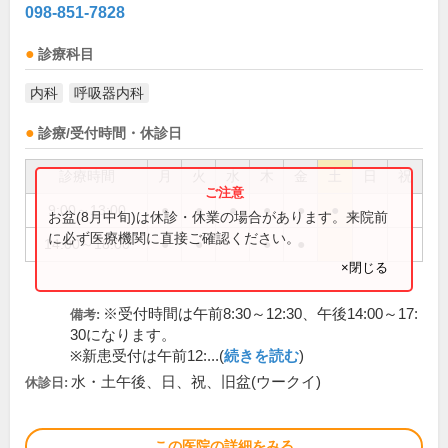
098-851-7828
診療科目
内科
呼吸器内科
診療/受付時間・休診日
診療時間
月
火
水
木
金
土
日
祝
9:00～13:00
●
●
●
●
●
●
お盆(8月中旬)は休診・休業の場合があります。来院前
に必ず医療機関に直接ご確認ください。
14:00～18:00
●
●
●
●
×閉じる
※受付時間は午前8:30～12:30、午後14:00～17:
備考:
30になります。
※新患受付は午前12:...(
続きを読む
)
水・土午後、日、祝、旧盆(ウークイ)
休診日:
この医院の詳細をみる