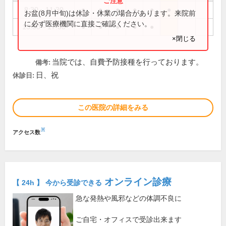
8:30～11:30
●
●
●
●
●
●
お盆(8月中旬)は休診・休業の場合があります。来院前
に必ず医療機関に直接ご確認ください。
13:30～17:30
●
●
●
●
●
×閉じる
当院では、自費予防接種を行っております。
備考:
日、祝
休診日:
この医院の詳細をみる
※
アクセス数
オンライン診療
【 24h 】 今から受診できる
急な発熱や風邪などの体調不良に
ご自宅・オフィスで受診出来ます