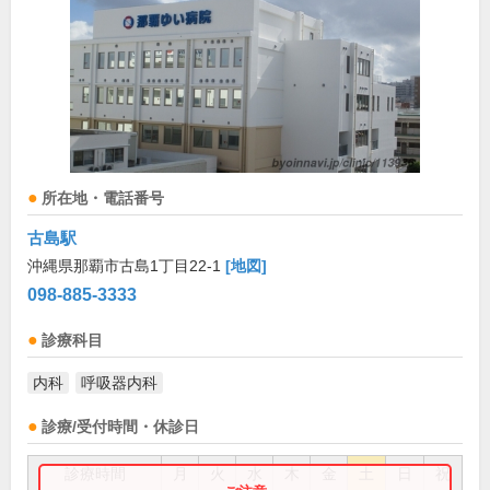
所在地・電話番号
古島駅
沖縄県那覇市古島1丁目22-1
[地図]
098-885-3333
診療科目
内科
呼吸器内科
診療/受付時間・休診日
診療時間
月
火
水
木
金
土
日
祝