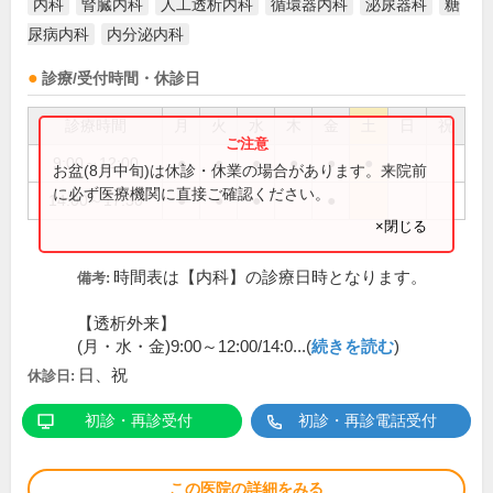
内科
腎臓内科
人工透析内科
循環器内科
泌尿器科
糖
尿病内科
内分泌内科
診療/受付時間・休診日
診療時間
月
火
水
木
金
土
日
祝
9:00～12:00
●
●
●
●
●
●
お盆(8月中旬)は休診・休業の場合があります。来院前
に必ず医療機関に直接ご確認ください。
14:00～17:30
●
●
●
●
×閉じる
時間表は【内科】の診療日時となります。
備考:
【透析外来】
(月・水・金)9:00～12:00/14:0...(
続きを読む
)
日、祝
休診日:
初診・再診受付
初診・再診電話受付
この医院の詳細をみる