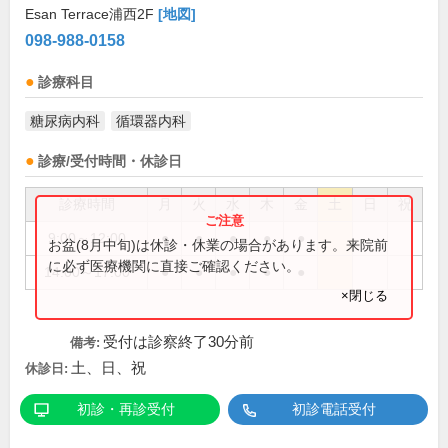
Esan Terrace浦西2F
[地図]
098-988-0158
診療科目
糖尿病内科
循環器内科
診療/受付時間・休診日
診療時間
月
火
水
木
金
土
日
祝
9:00～12:00
●
●
●
●
●
お盆(8月中旬)は休診・休業の場合があります。来院前
に必ず医療機関に直接ご確認ください。
14:00～17:00
●
●
●
●
●
×閉じる
受付は診察終了30分前
備考:
土、日、祝
休診日:
初診・再診受付
初診電話受付