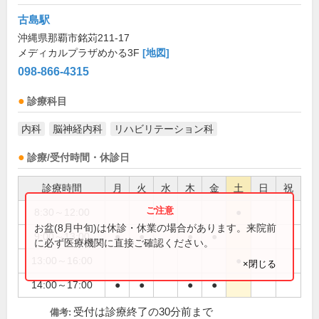
古島駅
沖縄県那覇市銘苅211-17
メディカルプラザめかる3F
[地図]
098-866-4315
診療科目
内科
脳神経内科
リハビリテーション科
診療/受付時間・休診日
診療時間
月
火
水
木
金
土
日
祝
8:30～12:00
●
お盆(8月中旬)は休診・休業の場合があります。来院前
9:00～13:00
●
●
●
●
に必ず医療機関に直接ご確認ください。
13:00～16:00
●
×閉じる
14:00～17:00
●
●
●
●
受付は診療終了の30分前まで
備考: