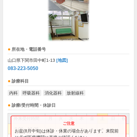
所在地・電話番号
山口県下関市田中町1-13
[地図]
083-223-5050
診療科目
内科
呼吸器科
消化器科
放射線科
診療/受付時間・休診日
外来受付時間
月
火
水
木
金
土
日
祝
9:00～12:30
●
●
●
●
●
●
お盆(8月中旬)は休診・休業の場合があります。来院前