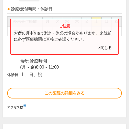
診療/受付時間・休診日
外来受付時間
月
火
水
木
金
土
日
祝
8:00～11:00
●
●
●
●
●
お盆(8月中旬)は休診・休業の場合があります。来院前
に必ず医療機関に直接ご確認ください。
×閉じる
診療時間
備考:
(月～金)8:00～11:00
土、日、祝
休診日:
この医院の詳細をみる
※
アクセス数