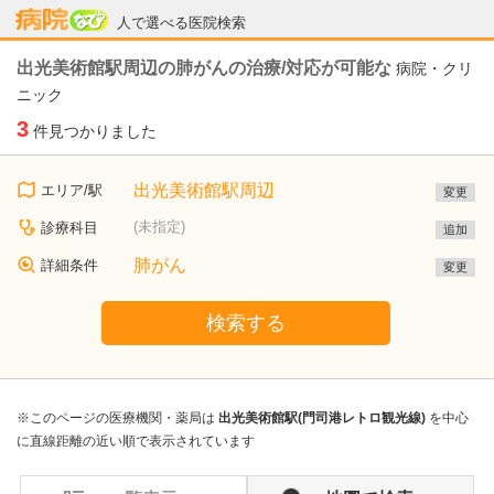
病院なび
人で選べる医院検索
出光美術館駅周辺の肺がんの治療/対応が可能な
病院・クリ
ニック
3
件見つかりました
出光美術館駅周辺
エリア/駅
変更
(未指定)
診療科目
追加
肺がん
詳細条件
変更
検索する
※このページの医療機関・薬局は
出光美術館駅(門司港レトロ観光線)
を中心
に直線距離の近い順で表示されています