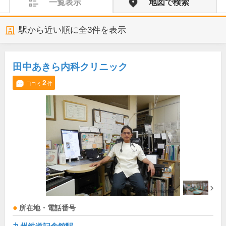
一覧表示
地図で検索
駅から近い順に全
3
件を表示
田中あきら内科クリニック
2
口コミ
件
所在地・電話番号