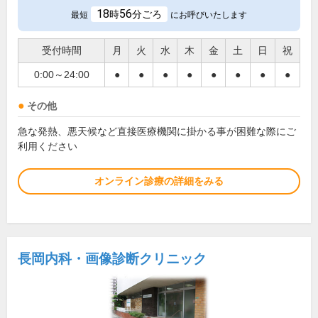
18
56
時
分ごろ
最短
にお呼びいたします
受付時間
月
火
水
木
金
土
日
祝
0:00～24:00
●
●
●
●
●
●
●
●
その他
急な発熱、悪天候など直接医療機関に掛かる事が困難な際にご
利用ください
オンライン診療の詳細をみる
長岡内科・画像診断クリニック