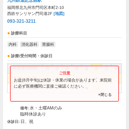
九州鉄道記念館駅
福岡県北九州市門司区本町2-10
西鉄サンリヤン門司港2F
[地図]
093-321-3211
診療科目
内科
消化器科
胃腸科
診療/受付時間・休診日
外来受付時間
月
火
水
木
金
土
日
祝
8:30～12:30
●
●
●
●
●
●
お盆(8月中旬)は休診・休業の場合があります。来院前
に必ず医療機関に直接ご確認ください。
14:30～17:30
●
●
●
●
×閉じる
水・土曜AMのみ
備考:
臨時休診あり
日、祝
休診日: