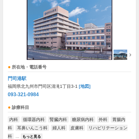
所在地・電話番号
門司港駅
福岡県北九州市門司区清滝1丁目3-1
[地図]
093-321-0984
診療科目
内科
循環器内科
腎臓内科
糖尿病内科
外科
胃腸内
科
耳鼻いんこう科
婦人科
皮膚科
リハビリテーション
科
...
もっと見る