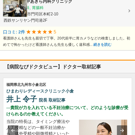
医療法人
田中あきら内科クリニック
内科, 消化器科, 胃腸科
福岡県北九州市門司区本町2-10
西鉄サンリヤン門司港2F
5
口コミ: 2件
看護師さんも先生も親切で丁寧。20代前半に胃カメラなどの検査しました。初
めてで怖かったけど看護師さんも先生も優しく違和感...
続きを読む
【病院なびドクタビュー】ドクター取材記事
福岡県北九州市小倉北区
ひまわりレディースクリニック小倉
井上 令子
院長
取材記事
貴院が力を入れている不妊治療について、どのような診療が受
けられるのか教えてください。
当院の特長は、タイミング療法や
人工授精などの一般不妊治療か
ら、体外受精や顕微授精といった