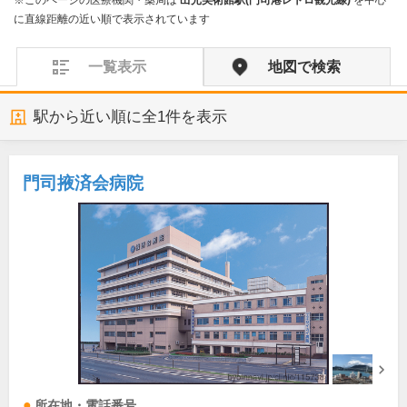
※このページの医療機関・薬局は
出光美術館駅(門司港レトロ観光線)
を中心
に直線距離の近い順で表示されています
一覧表示
地図で検索
駅から近い順に全
1
件を表示
門司掖済会病院
所在地・電話番号