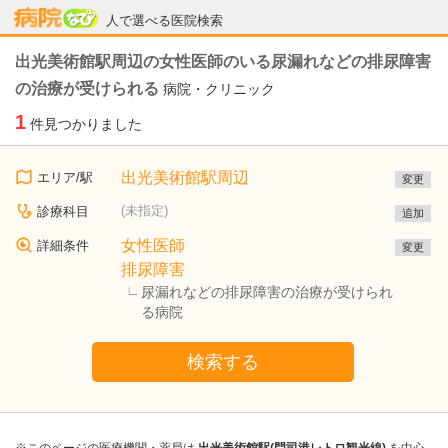
病院なび
人で選べる医院検索
出光美術館駅周辺の女性医師のいる尿漏れなどの排尿障害
の治療が受けられる
病院・クリニック
1
件見つかりました
出光美術館駅周辺
エリア/駅
変更
(未指定)
診療科目
追加
女性医師
詳細条件
変更
排尿障害
尿漏れなどの排尿障害の治療が受けられ
る病院
検索する