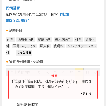
門司港駅
福岡県北九州市門司区清滝1丁目3-1
[地図]
093-321-0984
診療科目
内科
循環器内科
腎臓内科
糖尿病内科
外科
胃腸内
科
耳鼻いんこう科
婦人科
皮膚科
リハビリテーション
科
...
もっと見る
診療/受付時間・休診日
外来受付時間
月
火
水
木
金
土
日
祝
8:00～11:00
●
●
●
●
●
お盆(8月中旬)は休診・休業の場合があります。来院前
に必ず医療機関に直接ご確認ください。
×閉じる
診療時間
備考: