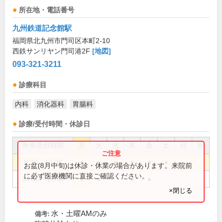
所在地・電話番号
九州鉄道記念館駅
福岡県北九州市門司区本町2-10
西鉄サンリヤン門司港2F
[地図]
093-321-3211
診療科目
内科
消化器科
胃腸科
診療/受付時間・休診日
外来受付時間
月
火
水
木
金
土
日
祝
8:30～12:30
●
●
●
●
●
●
お盆(8月中旬)は休診・休業の場合があります。来院前
に必ず医療機関に直接ご確認ください。
14:30～17:30
●
●
●
●
×閉じる
水・土曜AMのみ
備考: