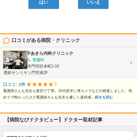
はい
いいえ
口コミがある病院・クリニック
医療法人
田中あきら内科クリニック
内科, 消化器科, 胃腸科
福岡県北九州市門司区本町2-10
西鉄サンリヤン門司港2F
5
口コミ: 2件
看護師さんも先生も親切で丁寧。20代前半に胃カメラなどの検査しました。初
めてで怖かったけど看護師さんも先生も優しく違和感...
続きを読む
【病院なびドクタビュー】ドクター取材記事