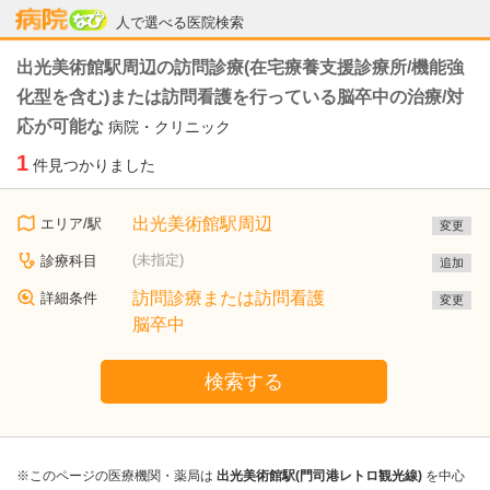
病院なび
人で選べる医院検索
出光美術館駅周辺の訪問診療(在宅療養支援診療所/機能強
化型を含む)または訪問看護を行っている脳卒中の治療/対
応が可能な
病院・クリニック
1
件見つかりました
出光美術館駅周辺
エリア/駅
変更
(未指定)
診療科目
追加
訪問診療または訪問看護
詳細条件
変更
脳卒中
検索する
※このページの医療機関・薬局は
出光美術館駅(門司港レトロ観光線)
を中心