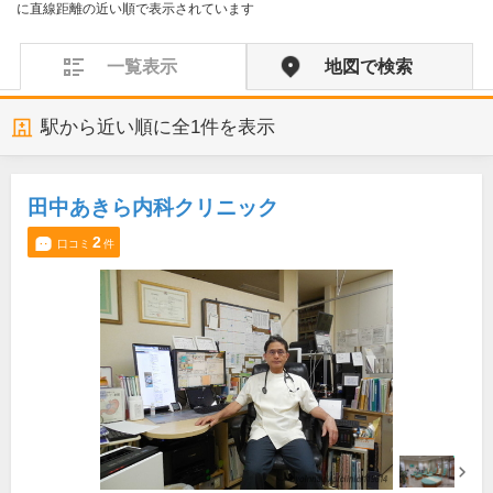
に直線距離の近い順で表示されています
一覧表示
地図で検索
駅から近い順に全
1
件を表示
田中あきら内科クリニック
2
口コミ
件