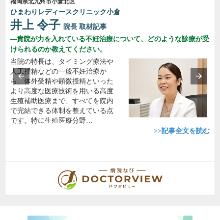
福岡県北九州市小倉北区
ひまわりレディースクリニック小倉
井上 令子
院長
取材記事
貴院が力を入れている不妊治療について、どのような診療が受
けられるのか教えてください。
当院の特長は、タイミング療法や
人工授精などの一般不妊治療か
ら、体外受精や顕微授精といった
より高度な医療技術を用いる高度
生殖補助医療まで、すべてを院内
で完結できる体制を整えている点
です。特に生殖医療分野…
>>記事全文を読む