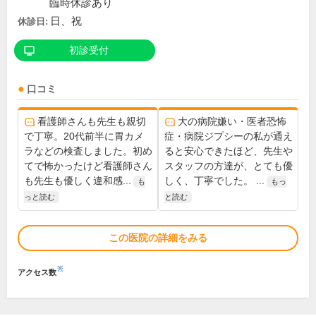
臨時休診あり
日、祝
休診日:
初診受付
口コミ
看護師さんも先生も親切
大の病院嫌い・医者恐怖
で丁寧。20代前半に胃カメ
症・病院ジプシーの私が通え
ラなどの検査しました。初め
ると安心できたほど、先生や
てで怖かったけど看護師さん
スタッフの方達が、とても優
も先生も優しく違和感...
しく、丁寧でした。 ...
も
もっ
っと読む
と読む
この医院の詳細をみる
※
アクセス数