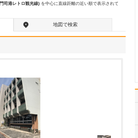
(門司港レトロ観光線)
を中心に直線距離の近い順で表示されて
日々の診療で心がけていることを教えてくださ
い。
患者さんが増えている今
だからこそ、一人ひとり
地図で検索
ときちんと向き合う姿勢
を何より大切にしていま
す。「早く・正確に・で
きるだけお待たせしな
い」診療を心がけながら
も、安心して話していた
だける雰囲気づくりは欠
かせ…
>>記事全文を読む