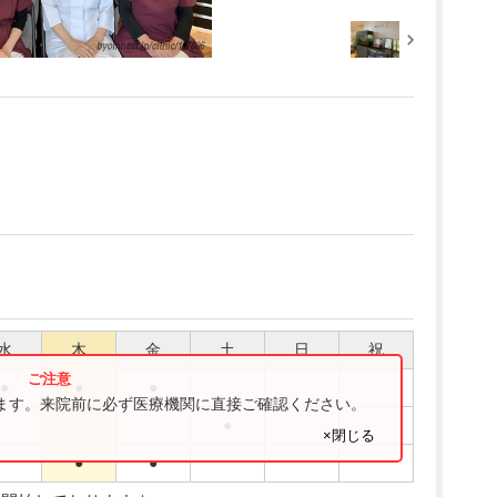
水
木
金
土
日
祝
●
●
●
ります。来院前に必ず医療機関に直接ご確認ください。
●
×閉じる
●
●