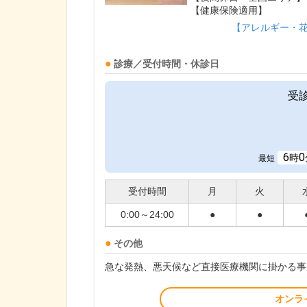
【健康保険適用】
【アレルギー・
診療／受付時間・休診日
受
6
0
時
最短
受付時間
月
火
0:00～24:00
●
●
その他
急な発熱、悪天候など直接医療機関に掛かる事
オンラ