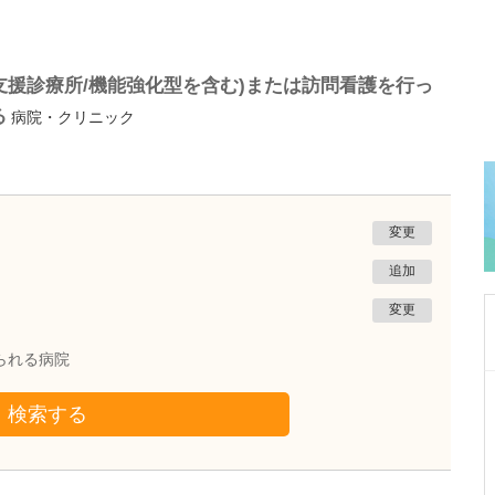
支援診療所/機能強化型を含む)または訪問看護を行っ
る
病院・クリニック
変更
追加
変更
られる病院
宮崎県宮崎市
検索する
ピア・ささき病院
佐々木 達郎
理事長・院長
佐々木 夏季
医師
取材記事