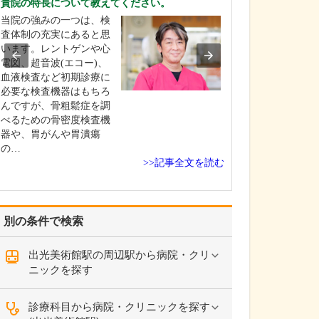
貴院の特長について教えてください。
とはありますか?
当院の強みの一つは、検
ひとつは「訪問
査体制の充実にあると思
す。現在も、ご
います。レントゲンや心
院が難しくなっ
電図、超音波(エコー)、
んのご自宅や施
血液検査など初期診療に
い、診療を行っ
必要な検査機器はもちろ
す。この地域で
んですが、骨粗鬆症を調
したいのに通え
べるための骨密度検査機
お困りの方が増
器や、胃がんや胃潰瘍
り、そうした方
の…
的に医療…
>>記事全文を読む
別の条件で検索
出光美術館駅の周辺駅から病院・クリ
ニックを探す
診療科目から病院・クリニックを探す