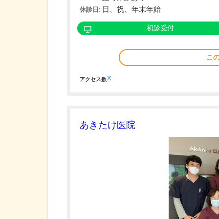
日、祝、年末年始
休診日:
初診受付
こ
※
アクセス数
あきたけ医院