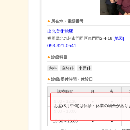
所在地・電話番号
出光美術館駅
福岡県北九州市門司区東門司2-4-18
[地図]
093-321-0541
診療科目
内科
麻酔科
小児科
診療/受付時間・休診日
診療時間
月
火
9:00～12:30
●
●
お盆(8月中旬)は休診・休業の場合があ
9:00～13:00
15:00～18:00
●
●