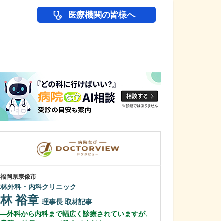
医療機関の皆様へ
医師(ドクター)の
福岡県宗像市
福岡県福岡市早良区
林外科・内科クリニック
干隈すみれ内科
林 裕章
須貝 真生
理事長
取材記事
外科から内科まで幅広く診療されていますが、
今後の展望とし