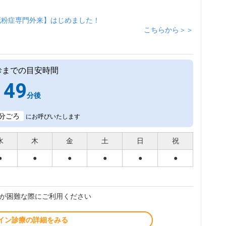
花粉症専門外来】はじめました！
こちらから＞＞
診までの目安時間
49
分後
分ごろ
にお呼びいたします
水
木
金
土
日
祝
●
●
●
●
●
●
が困難な際にご利用ください
イン診療の詳細をみる