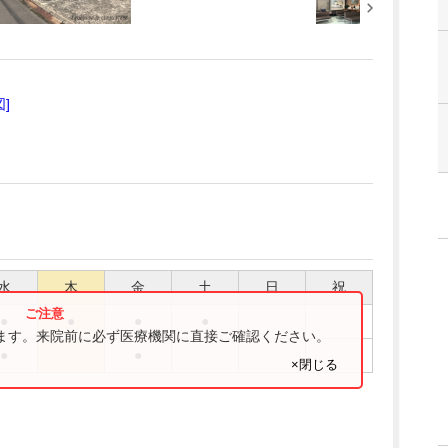
図]
水
木
金
土
日
祝
●
●
●
●
ります。来院前に必ず医療機関に直接ご確認ください。
●
●
×閉じる