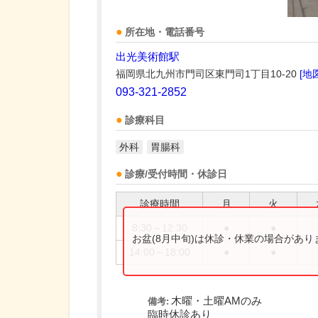
所在地・電話番号
出光美術館駅
福岡県北九州市門司区東門司1丁目10-20
[地
093-321-2852
診療科目
外科
胃腸科
診療/受付時間・休診日
診療時間
月
火
8:30～12:30
●
●
お盆(8月中旬)は休診・休業の場合があ
14:00～18:00
●
●
木曜・土曜AMのみ
備考:
臨時休診あり