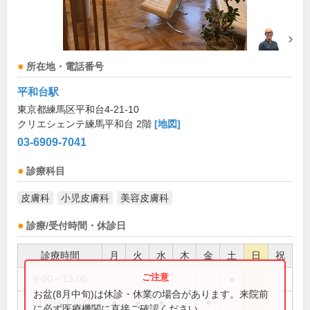
所在地・電話番号
平和台駅
東京都練馬区平和台4-21-10
クリエシェンテ練馬平和台 2階
[地図]
03-6909-7041
診療科目
皮膚科
小児皮膚科
美容皮膚科
診療/受付時間・休診日
診療時間
月
火
水
木
金
土
日
祝
9:00～13:00
●
お盆(8月中旬)は休診・休業の場合があります。来院前
10:00～13:00
●
●
●
●
に必ず医療機関に直接ご確認ください。