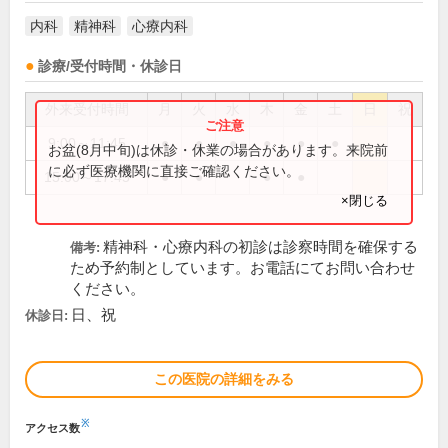
内科
精神科
心療内科
診療/受付時間・休診日
外来受付時間
月
火
水
木
金
土
日
祝
9:00～11:45
●
●
●
●
●
●
お盆(8月中旬)は休診・休業の場合があります。来院前
に必ず医療機関に直接ご確認ください。
15:00～17:45
●
●
●
●
×閉じる
精神科・心療内科の初診は診察時間を確保する
備考:
ため予約制としています。お電話にてお問い合わせ
ください。
日、祝
休診日:
この医院の詳細をみる
※
アクセス数