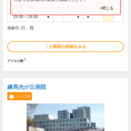
15:00～18:00
●
●
×閉じる
15:00～19:00
●
●
●
日、祝
休診日:
この医院の詳細をみる
※
アクセス数
練馬光が丘病院
1
口コミ
件