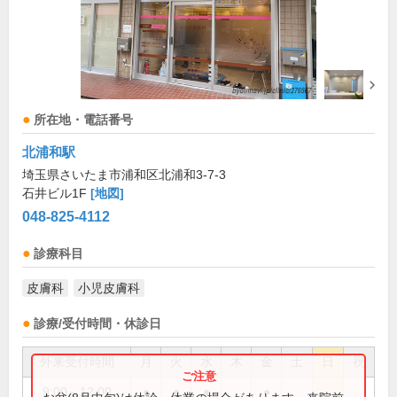
所在地・電話番号
北浦和駅
埼玉県さいたま市浦和区北浦和3-7-3
石井ビル1F
[地図]
048-825-4112
診療科目
皮膚科
小児皮膚科
診療/受付時間・休診日
外来受付時間
月
火
水
木
金
土
日
祝
9:00～12:00
●
●
●
●