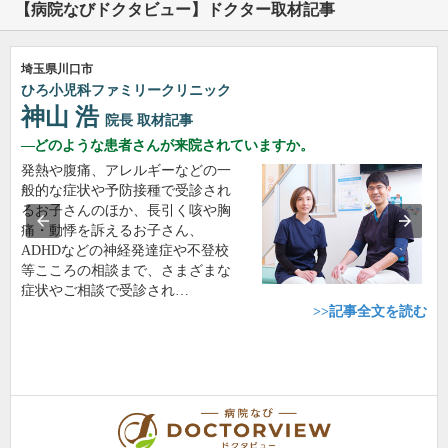
【病院なびドクタビュー】ドクター取材記事
埼玉県川口市
ひろ小児科ファミリークリニック
神山 浩
院長
取材記事
どのような患者さんが来院されていますか。
発熱や腹痛、アレルギーなどの一
般的な症状や予防接種で受診され
るお子さんのほか、長引く咳や胸
痛・動悸を訴えるお子さん、
ADHDなどの神経発達症や不登校
等こころの相談まで、さまざまな
症状やご相談で受診され…
>>記事全文を読む