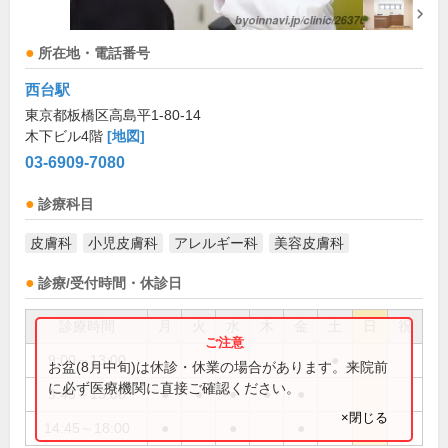
所在地・電話番号
西台駅
東京都板橋区高島平1-80-14
木下ビル4階
[地図]
03-6909-7080
診療科目
皮膚科
小児皮膚科
アレルギー科
美容皮膚科
診療/受付時間・休診日
診療時間
月
火
水
木
金
土
日
祝
9:00～13:00
●
お盆(8月中旬)は休診・休業の場合があります。来院前
に必ず医療機関に直接ご確認ください。
9:45～13:00
●
●
●
●
●
×閉じる
14:45～18:00
●
●
●