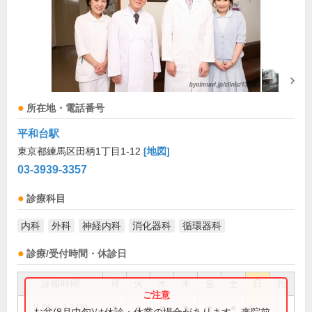
所在地・電話番号
平和台駅
東京都練馬区田柄1丁目1-12
[地図]
03-3939-3357
診療科目
内科
外科
神経内科
消化器科
循環器科
診療/受付時間・休診日
診療時間
月
火
水
木
金
土
日
祝
9:00～12:00
●
●
●
●
●
●
お盆(8月中旬)は休診・休業の場合があります。来院前