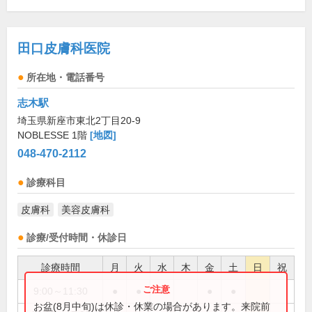
田口皮膚科医院
所在地・電話番号
志木駅
埼玉県新座市東北2丁目20-9
NOBLESSE 1階
[地図]
048-470-2112
診療科目
皮膚科
美容皮膚科
診療/受付時間・休診日
診療時間
月
火
水
木
金
土
日
祝
9:00～11:30
●
●
●
●
●
お盆(8月中旬)は休診・休業の場合があります。来院前