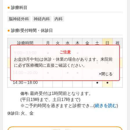
診療科目
脳神経外科
神経内科
内科
診療/受付時間・休診日
診療時間
月
火
水
木
金
土
日
祝
9:00～13:00
●
●
●
お盆(8月中旬)は休診・休業の場合があります。来院前
10:00～13:30
●
●
に必ず医療機関に直接ご確認ください。
14:00～20:00
●
●
●
×閉じる
14:30～18:00
●
●
最終受付は1時間前となります。
備考:
(平日19時まで、土日17時まで)
※ご予約時間を過ぎますと診察でき...(
続きを読む
)
火、金
休診日: