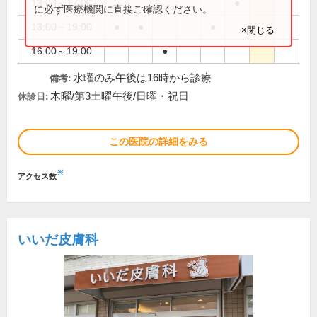
13:00～17:00
●
に必ず医療機関に直接ご確認ください。
13:00～19:00
●
●
●
×閉じる
16:00～19:00
●
水曜のみ午後は16時から診療
備考:
木曜/第3土曜午後/日曜・祝日
休診日:
この医院の詳細をみる
※
アクセス数
いいだ皮膚科