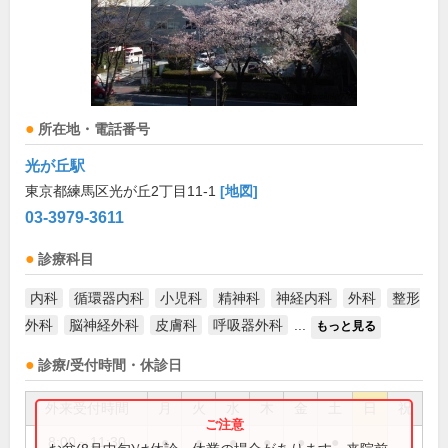
所在地・電話番号
光が丘駅
東京都練馬区光が丘2丁目11-1
[地図]
03-3979-3611
診療科目
内科
循環器内科
小児科
精神科
神経内科
外科
整形
外科
脳神経外科
皮膚科
呼吸器外科
...
もっと見る
診療/受付時間・休診日
外来受付時間
月
火
水
木
金
土
日
祝
8:00～11:30
●
●
●
●
●
●