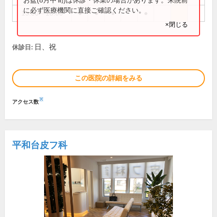
に必ず医療機関に直接ご確認ください。
15:00～18:00
●
●
●
●
×閉じる
日、祝
休診日:
この医院の詳細をみる
※
アクセス数
平和台皮フ科