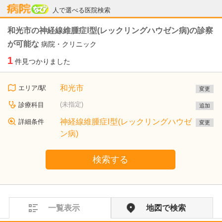
病院なび
人で選べる医院検索
和光市の神経線維腫症Ⅰ型(レックリングハウゼン病)の診察
が可能な
病院・クリニック
1
件見つかりました
和光市
エリア/駅
変更
(未指定)
診療科目
追加
神経線維腫症Ⅰ型(レックリングハウゼ
詳細条件
変更
ン病)
検索する
一覧表示
地図で検索