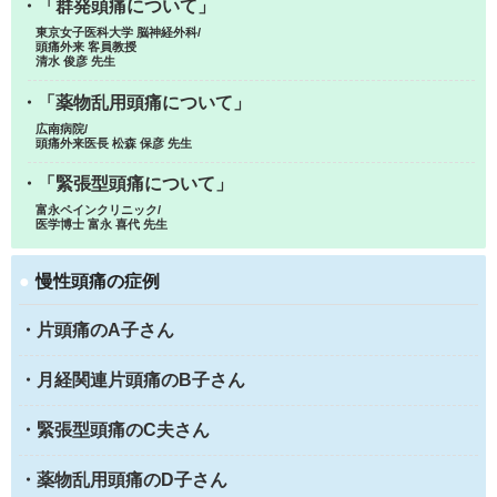
・「群発頭痛について」
東京女子医科大学 脳神経外科/
頭痛外来 客員教授
清水 俊彦 先生
・「薬物乱用頭痛について」
広南病院/
頭痛外来医長 松森 保彦 先生
・「緊張型頭痛について」
富永ペインクリニック/
医学博士 富永 喜代 先生
●
慢性頭痛の症例
・片頭痛のA子さん
・月経関連片頭痛のB子さん
・緊張型頭痛のC夫さん
・薬物乱用頭痛のD子さん