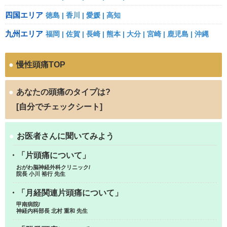
四国エリア
徳島
香川
愛媛
高知
九州エリア
福岡
佐賀
長崎
熊本
大分
宮崎
鹿児島
沖縄
●
慢性頭痛TOP
●
あなたの頭痛のタイプは?
[自分でチェックシート]
●
お医者さんに聞いてみよう
・「片頭痛について」
おがわ脳神経外科クリニック/
院長 小川 裕行 先生
・「月経関連片頭痛について」
甲南病院/
神経内科部長 北村 重和 先生