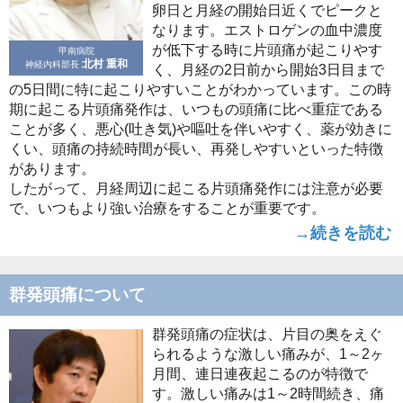
卵日と月経の開始日近くでピークと
なります。エストロゲンの血中濃度
が低下する時に片頭痛が起こりやす
甲南病院
北村 重和
神経内科部長
く、月経の2日前から開始3日目まで
の5日間に特に起こりやすいことがわかっています。この時
期に起こる片頭痛発作は、いつもの頭痛に比べ重症である
ことが多く、悪心(吐き気)や嘔吐を伴いやすく、薬が効きに
くい、頭痛の持続時間が長い、再発しやすいといった特徴
があります。
したがって、月経周辺に起こる片頭痛発作には注意が必要
で、いつもより強い治療をすることが重要です。
→続きを読む
群発頭痛について
群発頭痛の症状は、片目の奥をえぐ
られるような激しい痛みが、1～2ヶ
月間、連日連夜起こるのが特徴で
す。激しい痛みは1～2時間続き、痛