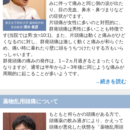
みに伴って痛みと同じ側の涙が出た
り、目の充血、鼻水・鼻づまりなど
の症状がでます。
片頭痛が女性に多いのと対照的に、
東京女子医科大学 脳神経外科
清水 俊彦
客員教授
群発頭痛は男性に多いことも特徴で
す(当院では男:女=10:1)。また、片頭痛は動くと痛みがひど
くなるのに対し、群発頭痛は激しく動くと痛みが和らぐた
め、痛い時に暴れたり壁に頭をうちつけたりする方もいら
っしゃいます。
群発頭痛の痛みの発作は、1～2ヵ月過ぎるとまったくなく
なりますが、通常は半年から2～3年後に同じような痛みが
周期的に起こることが多いようです。
→続きを読む
薬物乱用頭痛について
もともと何らかの頭痛がある方で、
頭痛薬の飲み過ぎにより、かえって
頭痛が悪化した状態を「薬物乱用頭