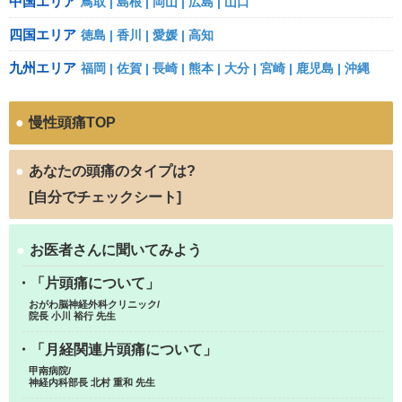
中国エリア
鳥取
島根
岡山
広島
山口
四国エリア
徳島
香川
愛媛
高知
九州エリア
福岡
佐賀
長崎
熊本
大分
宮崎
鹿児島
沖縄
●
慢性頭痛TOP
●
あなたの頭痛のタイプは?
[自分でチェックシート]
●
お医者さんに聞いてみよう
・「片頭痛について」
おがわ脳神経外科クリニック/
院長 小川 裕行 先生
・「月経関連片頭痛について」
甲南病院/
神経内科部長 北村 重和 先生