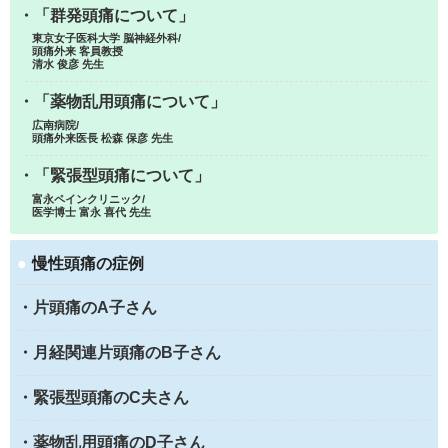
・「群発頭痛について」
東京女子医科大学 脳神経外科/
頭痛外来 客員教授
清水 俊彦 先生
・「薬物乱用頭痛について」
広南病院/
頭痛外来医長 松森 保彦 先生
・「緊張型頭痛について」
富永ペインクリニック/
医学博士 富永 喜代 先生
●
慢性頭痛の症例
・片頭痛のA子さん
・月経関連片頭痛のB子さん
・緊張型頭痛のC夫さん
・薬物乱用頭痛のD子さん