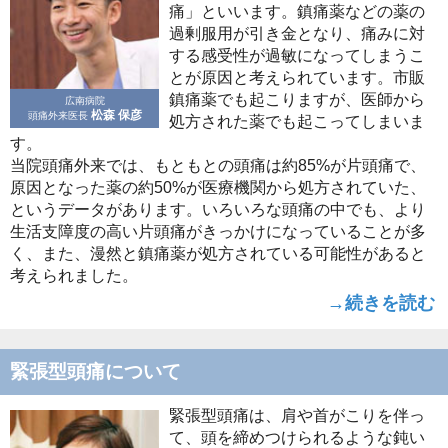
痛」といいます。鎮痛薬などの薬の
過剰服用が引き金となり、痛みに対
する感受性が過敏になってしまうこ
とが原因と考えられています。市販
鎮痛薬でも起こりますが、医師から
広南病院
松森 保彦
頭痛外来医長
処方された薬でも起こってしまいま
す。
当院頭痛外来では、もともとの頭痛は約85%が片頭痛で、
原因となった薬の約50%が医療機関から処方されていた、
というデータがあります。いろいろな頭痛の中でも、より
生活支障度の高い片頭痛がきっかけになっていることが多
く、また、漫然と鎮痛薬が処方されている可能性があると
考えられました。
→続きを読む
緊張型頭痛について
緊張型頭痛は、肩や首がこりを伴っ
て、頭を締めつけられるような鈍い