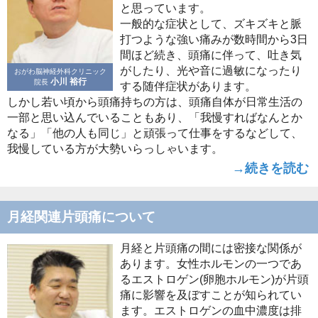
と思っています。
一般的な症状として、ズキズキと脈
打つような強い痛みが数時間から3日
間ほど続き、頭痛に伴って、吐き気
がしたり、光や音に過敏になったり
おがわ脳神経外科クリニック
小川 裕行
院長
する随伴症状があります。
しかし若い頃から頭痛持ちの方は、頭痛自体が日常生活の
一部と思い込んでいることもあり、「我慢すればなんとか
なる」「他の人も同じ」と頑張って仕事をするなどして、
我慢している方が大勢いらっしゃいます。
→続きを読む
月経関連片頭痛について
月経と片頭痛の間には密接な関係が
あります。女性ホルモンの一つであ
るエストロゲン(卵胞ホルモン)が片頭
痛に影響を及ぼすことが知られてい
ます。エストロゲンの血中濃度は排