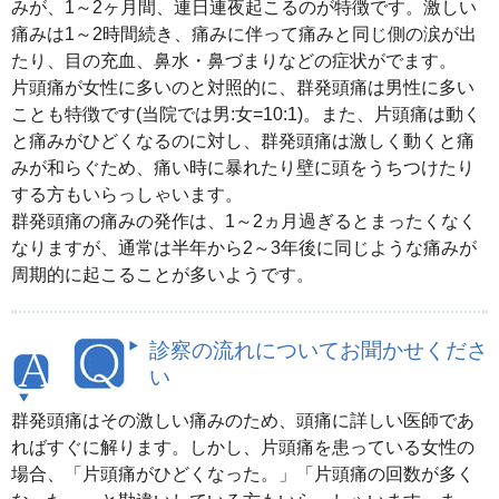
みが、1～2ヶ月間、連日連夜起こるのが特徴です。激しい
痛みは1～2時間続き、痛みに伴って痛みと同じ側の涙が出
たり、目の充血、鼻水・鼻づまりなどの症状がでます。
片頭痛が女性に多いのと対照的に、群発頭痛は男性に多い
ことも特徴です(当院では男:女=10:1)。また、片頭痛は動く
と痛みがひどくなるのに対し、群発頭痛は激しく動くと痛
みが和らぐため、痛い時に暴れたり壁に頭をうちつけたり
する方もいらっしゃいます。
群発頭痛の痛みの発作は、1～2ヵ月過ぎるとまったくなく
なりますが、通常は半年から2～3年後に同じような痛みが
周期的に起こることが多いようです。
診察の流れについてお聞かせくださ
い
群発頭痛はその激しい痛みのため、頭痛に詳しい医師であ
ればすぐに解ります。しかし、片頭痛を患っている女性の
場合、「片頭痛がひどくなった。」「片頭痛の回数が多く