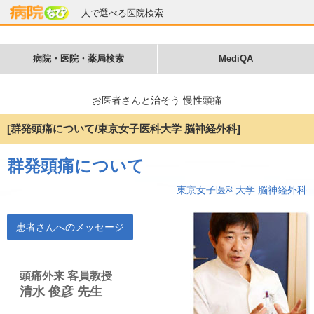
人で選べる医院検索
病院・医院・薬局検索
MediQA
お医者さんと治そう 慢性頭痛
[群発頭痛について/東京女子医科大学 脳神経外科]
群発頭痛について
東京女子医科大学 脳神経外科
患者さんへのメッセージ
頭痛外来 客員教授
清水 俊彦 先生