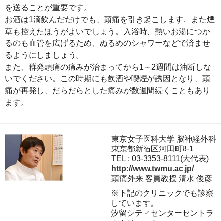
を送ることが重要です。
お酒は1滴飲んだだけでも、頭痛を引き起こします。また煙
草も控えたほうがよいでしょう。入浴時、熱いお湯につか
るのも血管を広げるため、ぬるめのシャワーなどで済ませ
るようにしましょう。
また、群発頭痛の痛みが治まってから1～2週間は油断しな
いでください。この時期にも飲酒や喫煙が誘因となり、頭
痛が再発し、だらだらとした痛みが数週間続くこともあり
ます。
東京女子医科大学 脳神経外科
東京都新宿区河田町8-1
TEL : 03-3353-8111(大代表)
http://www.twmu.ac.jp/
頭痛外来 客員教授 清水 俊彦
※下記のクリニックでも診察
しています。
汐留シティセンターセントラ