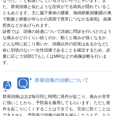
なった。」と勘違いしている方もいらっしゃいます。ま
た、群発頭痛と似たような症状がでる病気が隠れているこ
ともあります。主に脳下垂体の腫瘍、海綿静脈洞瘻(眼の奥
で動脈と静脈が何らかの原因で異常につながる病気)、副鼻
腔炎などがあげられます。
診察では、頭痛の経過について詳細に問診を行い(どのよう
な痛みがどのくらい続くのか、動くと痛みが強くなるか、
どんな時に起こり易いか、頭痛以外の症状はあるかなど)、
命に別状のない一次性頭痛であることを確定するため、必
要に応じて頭部CTもしくはMRIなどの画像診断を行いま
す。
群発頭痛の治療について
群発頭痛はほぼ毎日同じ時間に発作が起こり、痛みが非常
に強いことから、予防薬を服用してもらいます。ただし発
作を起こりにくくすることはできても、完全に防ぐことは
できません。予防薬で頭痛の頻度を減らしたうえで、トリ