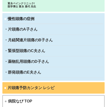
富永ペインクリニック/
医学博士 富永 喜代 先生
●
慢性頭痛の症例
・片頭痛のA子さん
・月経関連片頭痛のB子さん
・緊張型頭痛のC夫さん
・薬物乱用頭痛のD子さん
・群発頭痛のE夫さん
●
片頭痛予防カンタン レシピ
●
病院なび TOP