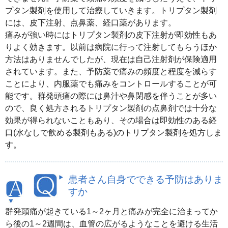
プタン製剤を使用して治療していきます。トリプタン製剤
には、皮下注射、点鼻薬、経口薬があります。
痛みが強い時にはトリプタン製剤の皮下注射が即効性もあ
りよく効きます。以前は病院に行って注射してもらうほか
方法はありませんでしたが、現在は自己注射剤が保険適用
されています。また、予防薬で痛みの頻度と程度を減らす
ことにより、内服薬でも痛みをコントロールすることが可
能です。群発頭痛の際には鼻汁や鼻閉感を伴うことが多い
ので、良く処方されるトリプタン製剤の点鼻剤では十分な
効果が得られないこともあり、その場合は即効性のある経
口(水なしで飲める製剤もある)のトリプタン製剤を処方しま
す。
患者さん自身でできる予防はありま
すか
群発頭痛が起きている1～2ヶ月と痛みが完全に治まってか
ら後の1～2週間は、血管の広がるようなことを避ける生活