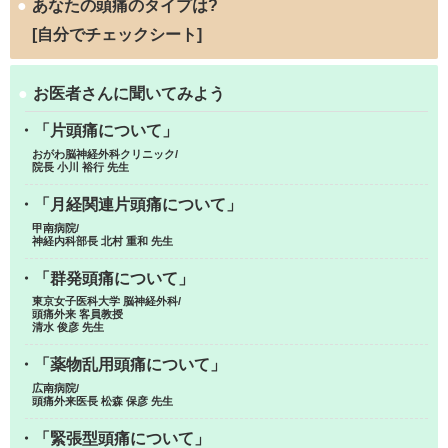
●
あなたの頭痛のタイプは?
[自分でチェックシート]
●
お医者さんに聞いてみよう
・「片頭痛について」
おがわ脳神経外科クリニック/
院長 小川 裕行 先生
・「月経関連片頭痛について」
甲南病院/
神経内科部長 北村 重和 先生
・「群発頭痛について」
東京女子医科大学 脳神経外科/
頭痛外来 客員教授
清水 俊彦 先生
・「薬物乱用頭痛について」
広南病院/
頭痛外来医長 松森 保彦 先生
・「緊張型頭痛について」