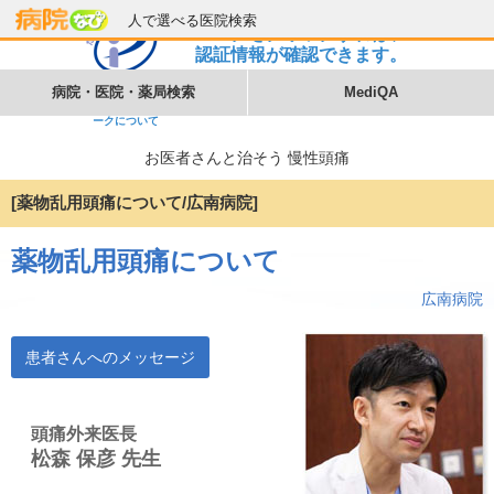
人で選べる医院検索
病院・医院・薬局検索
MediQA
プライバシーマ
ークについて
お医者さんと治そう 慢性頭痛
[薬物乱用頭痛について/広南病院]
トップ
医療機関の皆様へ
薬物乱用頭痛について
MediQA
病院なびについて
広南病院
病院なび利用規約
個人情報保護方針
患者さんへのメッセージ
©2026
株式会社eヘルスケア
, All rights reserved.
頭痛外来医長
松森 保彦 先生