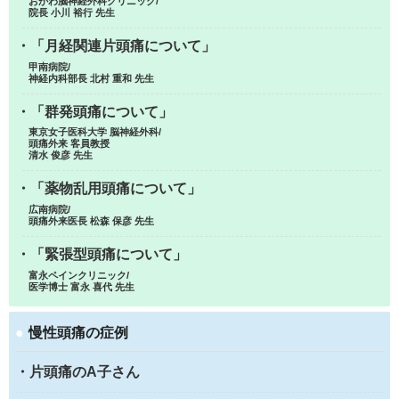
おがわ脳神経外科クリニック/
院長 小川 裕行 先生
・「月経関連片頭痛について」
甲南病院/
神経内科部長 北村 重和 先生
・「群発頭痛について」
東京女子医科大学 脳神経外科/
頭痛外来 客員教授
清水 俊彦 先生
・「薬物乱用頭痛について」
広南病院/
頭痛外来医長 松森 保彦 先生
・「緊張型頭痛について」
富永ペインクリニック/
医学博士 富永 喜代 先生
●
慢性頭痛の症例
・片頭痛のA子さん