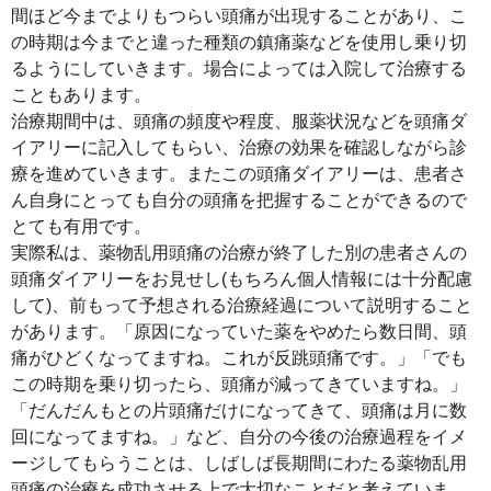
間ほど今までよりもつらい頭痛が出現することがあり、こ
の時期は今までと違った種類の鎮痛薬などを使用し乗り切
るようにしていきます。場合によっては入院して治療する
こともあります。
治療期間中は、頭痛の頻度や程度、服薬状況などを頭痛ダ
イアリーに記入してもらい、治療の効果を確認しながら診
療を進めていきます。またこの頭痛ダイアリーは、患者さ
ん自身にとっても自分の頭痛を把握することができるので
とても有用です。
実際私は、薬物乱用頭痛の治療が終了した別の患者さんの
頭痛ダイアリーをお見せし(もちろん個人情報には十分配慮
して)、前もって予想される治療経過について説明すること
があります。「原因になっていた薬をやめたら数日間、頭
痛がひどくなってますね。これが反跳頭痛です。」「でも
この時期を乗り切ったら、頭痛が減ってきていますね。」
「だんだんもとの片頭痛だけになってきて、頭痛は月に数
回になってますね。」など、自分の今後の治療過程をイメ
ージしてもらうことは、しばしば長期間にわたる薬物乱用
頭痛の治療を成功させる上で大切なことだと考えていま