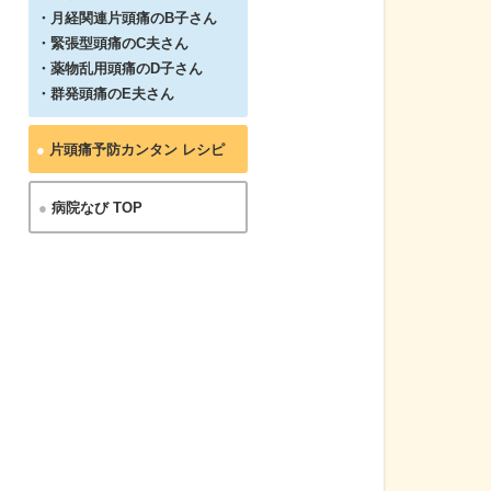
・月経関連片頭痛のB子さん
・緊張型頭痛のC夫さん
・薬物乱用頭痛のD子さん
・群発頭痛のE夫さん
●
片頭痛予防カンタン レシピ
●
病院なび TOP