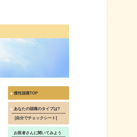
●
慢性頭痛TOP
●
あなたの頭痛のタイプは?
[自分でチェックシート]
●
お医者さんに聞いてみよう