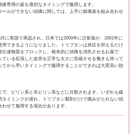
頭痛専用の薬を適切なタイミングで服用します。
ロールができない頭痛に関しては、上手に鎮痛薬を組み合わせ
3月に英国で承認され、日本では2000年に注射薬が、2001年に
使用できるようになりました。トリプタンは炎症を抑えるだけ
経伝達物質をブロックし、根本的に頭痛を消失させるお薬で
っている拡張した血管を正常な太さに収縮させる働きも持って
ってから早いタイミングで服用することができれば大変高い効
主で、ピリン系と非ピリン系などに分類されます。いずれも緩
用タイミングが遅れ、トリプタン製剤だけで痛みがとれない頭
合わせて服用する場合があります。