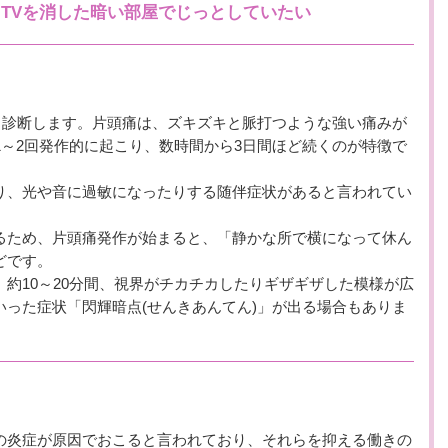
TVを消した暗い部屋でじっとしていたい
と診断します。片頭痛は、ズキズキと脈打つような強い痛みが
1～2回発作的に起こり、数時間から3日間ほど続くのが特徴で
り、光や音に過敏になったりする随伴症状があると言われてい
るため、片頭痛発作が始まると、「静かな所で横になって休ん
どです。
約10～20分間、視界がチカチカしたりギザギザした模様が広
いった症状「閃輝暗点(せんきあんてん)」が出る場合もありま
の炎症が原因でおこると言われており、それらを抑える働きの