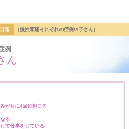
頭痛
[慢性頭痛それぞれの症例/A子さん]
症例
さん
みが月に4回位起こる
る
くなる
慢して仕事をしている