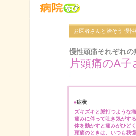
お医者さんと治そう 慢性
慢性頭痛それぞれの
片頭痛のA子
●
症状
ズキズキと脈打つような痛
痛みに伴って吐き気がす
体を動かすと痛みがひど
頭痛のときは、いつも我