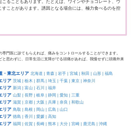
起こることもあります。たとえば、ワインやチョコレート、ウ
こすことがあります。誘因となる場合には、極力食べるのを控
の専門医に診てもらえれば、痛みをコントロールすることができます。
どと思わずに、日常生活に支障がでる頭痛があれば、我慢せずに頭痛外来
道・東北エリア
北海道
青森
岩手
宮城
秋田
山形
福島
エリア
茨城
栃木
群馬
埼玉
千葉
東京
神奈川
エリア
新潟
富山
石川
福井
エリア
山梨
長野
岐阜
静岡
愛知
三重
エリア
滋賀
京都
大阪
兵庫
奈良
和歌山
エリア
鳥取
島根
岡山
広島
山口
エリア
徳島
香川
愛媛
高知
エリア
福岡
佐賀
長崎
熊本
大分
宮崎
鹿児島
沖縄