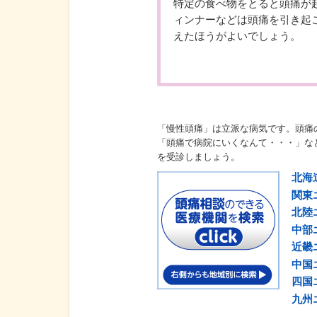
特定の食べ物をとると頭痛が
ィンナーなどは頭痛を引き起
えたほうがよいでしょう。
「慢性頭痛」は立派な病気です。頭痛
「頭痛で病院にいくなんて・・・」な
を受診しましょう。
北海
関東
北陸
中部
近畿
中国
四国
九州