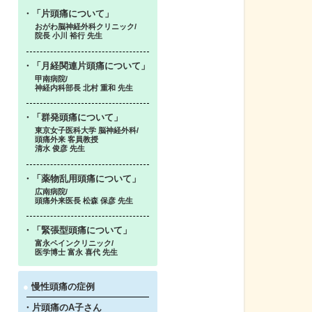
・「片頭痛について」
おがわ脳神経外科クリニック/
院長 小川 裕行 先生
・「月経関連片頭痛について」
甲南病院/
神経内科部長 北村 重和 先生
・「群発頭痛について」
東京女子医科大学 脳神経外科/
頭痛外来 客員教授
清水 俊彦 先生
・「薬物乱用頭痛について」
広南病院/
頭痛外来医長 松森 保彦 先生
・「緊張型頭痛について」
富永ペインクリニック/
医学博士 富永 喜代 先生
●
慢性頭痛の症例
・片頭痛のA子さん