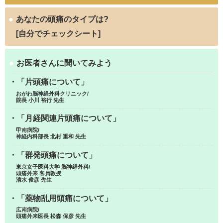
●
あなたの頭痛のタイプは?
[自分でチェックシート]
●
お医者さんに聞いてみよう
・「片頭痛について」
おがわ脳神経外科クリニック/
院長 小川 裕行 先生
・「月経関連片頭痛について」
甲南病院/
神経内科部長 北村 重和 先生
・「群発頭痛について」
東京女子医科大学 脳神経外科/
頭痛外来 客員教授
清水 俊彦 先生
・「薬物乱用頭痛について」
広南病院/
頭痛外来医長 松森 保彦 先生