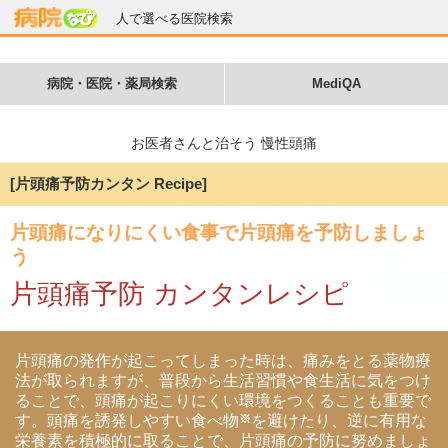
人で選べる医院検索
病院・医院・薬局検索
MediQA
お医者さんと治そう 慢性頭痛
[片頭痛予防カンタン Recipe]
片頭痛になりにくい食事で片頭痛を予防しましょ
う
片頭痛予防 カンタンレシピ
片頭痛の発作が起こってしまった時は、痛みをとる薬物療
法が取られますが、普段から生活習慣や食生活に気をつけ
ることで、頭痛が起こりにくい環境をつくることも重要で
※
す。頭痛を誘発しやすい食べ物
を避けたり、逆に有用な
栄養素を積極的に取ることで、片頭痛の予防に努めましょ