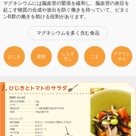
マグネシウムには脳血管の緊張を緩和し、脳血管の炎症を
起こす物質の合成や放出を防ぐ働きを持っていて、ビタミ
ンB群の働きを助ける役割があります。
マグネシウムを多く含む食品
しらす
アマラン
ひじき
黄粉
ごま
干し
サス