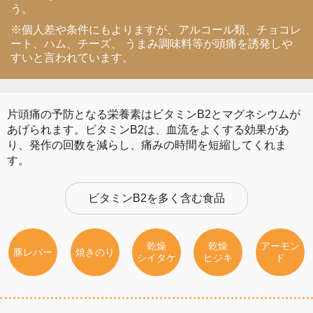
う。
※個人差や条件にもよりますが、アルコール類、チョコレ
ート、ハム、チーズ、 うまみ調味料等が頭痛を誘発しや
すいと言われています。
片頭痛の予防となる栄養素はビタミンB2とマグネシウムが
あげられます。ビタミンB2は、血流をよくする効果があ
り、発作の回数を減らし、痛みの時間を短縮してくれま
す。
ビタミンB2を多く含む食品
乾燥
乾燥
アーモン
豚レバー
焼きのり
シイタケ
ヒジキ
ド