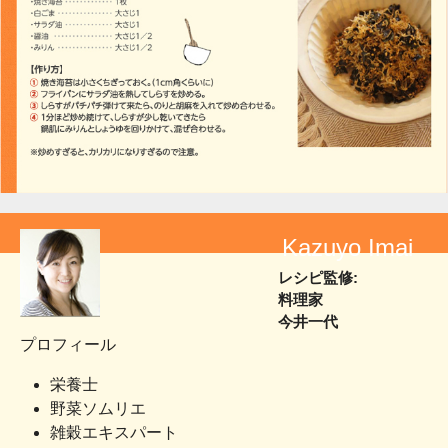
Kazuyo Imai
レシピ監修:
料理家
今井一代
プロフィール
栄養士
野菜ソムリエ
雑穀エキスパート