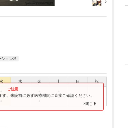
ーション科
水
木
金
土
日
祝
●
●
●
ります。来院前に必ず医療機関に直接ご確認ください。
●
●
×閉じる