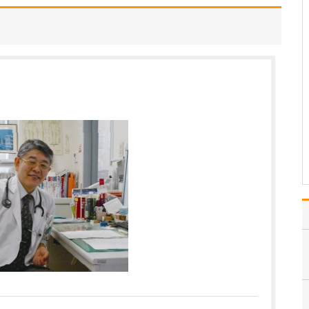
プライマリ・ケアを実践
していますので、風邪や
胃腸の不調といった日常
的な症状から、頭痛やめ
まい、認知症などの脳神
経領域まで幅広く対応し
ています。なかでも、
「脳卒中予防」につなが
る診療に力を入れていま
す。…
>>記事全文を読む