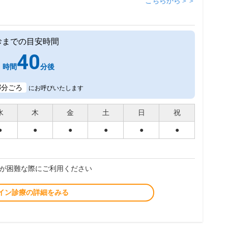
こちらから＞＞
診までの目安時間
1
40
時間
分後
8
分ごろ
にお呼びいたします
水
木
金
土
日
祝
●
●
●
●
●
●
が困難な際にご利用ください
イン診療の詳細をみる