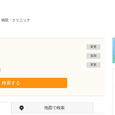
る
病院・クリニック
変更
追加
変更
院
検索する
新潟県柏崎市
樋󠄀口内科医院扇町
樋󠄀口 真也
院長
取材記事
地図で検索
貴院の特長を教えてください。