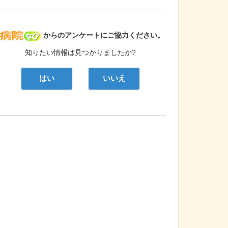
病院なび
からのアンケートにご協力ください。
知りたい情報は見つかりましたか?
はい
いいえ