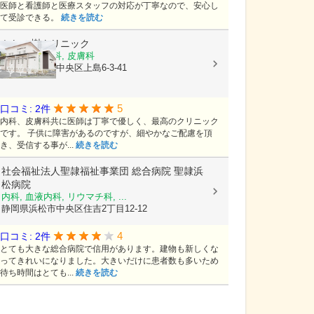
医師と看護師と医療スタッフの対応が丁寧なので、安心し
て受診できる。
続きを読む
かしの樹クリニック
内科, 血液内科, 皮膚科
静岡県浜松市中央区上島6-3-41
5
口コミ: 2件
内科、皮膚科共に医師は丁寧で優しく、最高のクリニック
です。 子供に障害があるのですが、細やかなご配慮を頂
き、受信する事が...
続きを読む
社会福祉法人聖隷福祉事業団
総合病院 聖隷浜
松病院
内科, 血液内科, リウマチ科, ...
静岡県浜松市中央区住吉2丁目12-12
4
口コミ: 2件
とても大きな総合病院で信用があります。建物も新しくな
ってきれいになりました。大きいだけに患者数も多いため
待ち時間はとても...
続きを読む