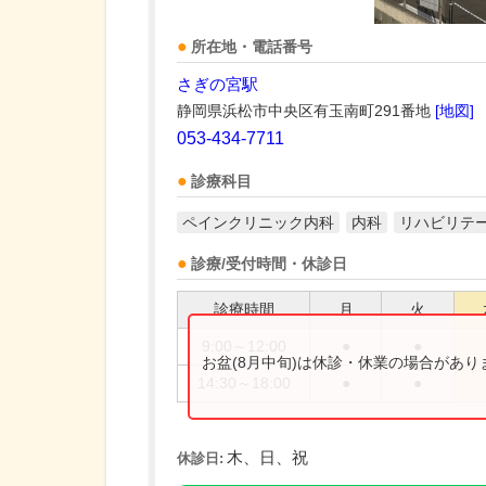
所在地・電話番号
さぎの宮駅
静岡県浜松市中央区有玉南町291番地
[地図]
053-434-7711
診療科目
ペインクリニック内科
内科
リハビリテ
診療/受付時間・休診日
診療時間
月
火
9:00～12:00
●
●
お盆(8月中旬)は休診・休業の場合があ
14:30～18:00
●
●
木、日、祝
休診日: