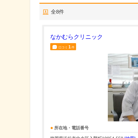
全
8
件
なかむらクリニック
1
口コミ
件
所在地・電話番号