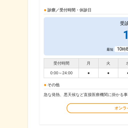
診療／受付時間・休診日
受
10
時
最短
受付時間
月
火
0:00～24:00
●
●
その他
急な発熱、悪天候など直接医療機関に掛かる事
オンラ