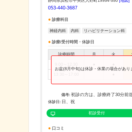
静岡県浜松市中央区入野町19954-550
[地図]
053-440-3687
診療科目
神経内科
内科
リハビリテーション科
診療/受付時間・休診日
診療時間
月
火
9:00～12:30
●
●
お盆(8月中旬)は休診・休業の場合があ
13:30～17:00
●
初診の方は、診療終了30分前
備考:
日、祝
休診日:
初診受付
口コミ