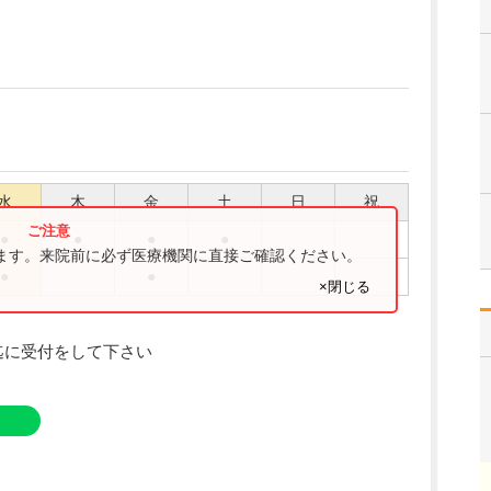
水
木
金
土
日
祝
●
●
●
●
ります。来院前に必ず医療機関に直接ご確認ください。
●
●
×閉じる
迄に受付をして下さい