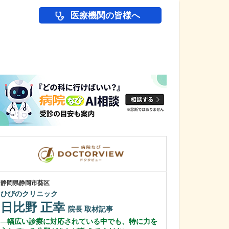
医療機関の皆様へ
医師(ドクター)の
静岡県静岡市葵区
静岡県富士市
ひびのクリニック
富士 足・心臓血
日比野 正幸
花田 明香
院長
取材記事
幅広い診療に対応されている中でも、特に力を
足の治りにくい