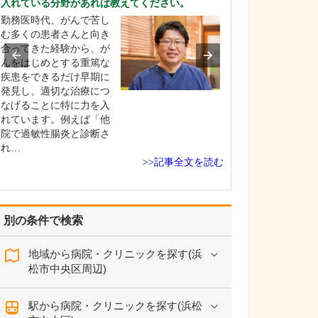
入れている分野があれば教えてください。
れているそうで
勤務医時代、がんで苦し
はい。足のトラ
む多くの患者さんと向き
靴が原因となっ
合ってきた経験から、が
とが少なくあり
んをはじめとする重篤な
扁平足や甲高の
疾患をできるだけ早期に
チ、外反母趾な
発見し、適切な治療につ
合、足に合わな
なげることに特に力を入
き続けると靴擦
れています。例えば「他
や巻き爪になっ
院で過敏性腸炎と診断さ
す。また、足の
れ…
い下…
>>記事全文を読む
別の条件で検索
地域から病院・クリニックを探す(浜
松市中央区周辺)
駅から病院・クリニックを探す(浜松