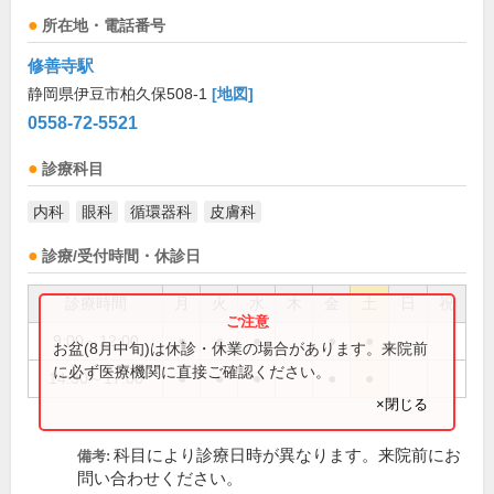
所在地・電話番号
修善寺駅
静岡県伊豆市柏久保508-1
[地図]
0558-72-5521
診療科目
内科
眼科
循環器科
皮膚科
診療/受付時間・休診日
診療時間
月
火
水
木
金
土
日
祝
9:00～12:00
●
●
●
●
●
お盆(8月中旬)は休診・休業の場合があります。来院前
に必ず医療機関に直接ご確認ください。
14:30～17:00
●
●
●
●
●
×閉じる
科目により診療日時が異なります。来院前にお
備考:
問い合わせください。