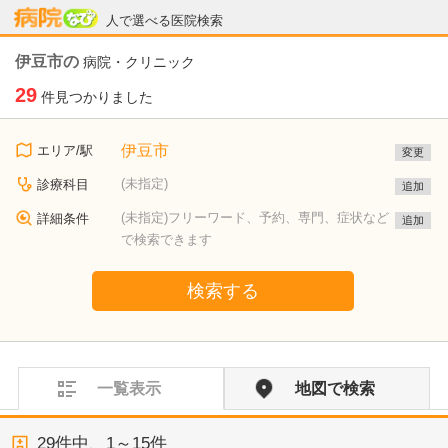
病院なび
人で選べる医院検索
伊豆市の
病院・クリニック
29
件見つかりました
伊豆市
エリア/駅
変更
(未指定)
診療科目
追加
(未指定)フリーワード、予約、専門、症状など
詳細条件
追加
で検索できます
検索する
一覧表示
地図で検索
29
件中、
1～15件