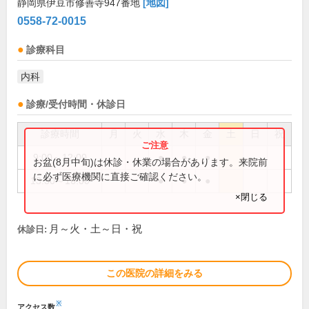
静岡県伊豆市修善寺947番地
[地図]
0558-72-0015
診療科目
内科
診療/受付時間・休診日
診療時間
月
火
水
木
金
土
日
祝
9:00～12:00
●
●
●
お盆(8月中旬)は休診・休業の場合があります。来院前
に必ず医療機関に直接ご確認ください。
13:30～16:00
●
●
●
×閉じる
月～火・土～日・祝
休診日:
この医院の詳細をみる
※
アクセス数