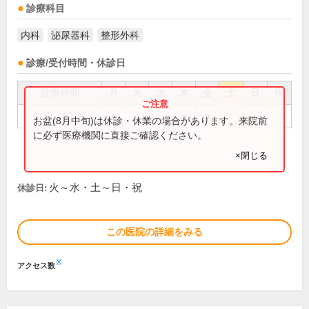
診療科目
内科
泌尿器科
整形外科
診療/受付時間・休診日
診療時間
月
火
水
木
金
土
日
祝
9:30～12:00
●
●
●
お盆(8月中旬)は休診・休業の場合があります。来院前
に必ず医療機関に直接ご確認ください。
×閉じる
火～水・土～日・祝
休診日:
この医院の詳細をみる
※
アクセス数