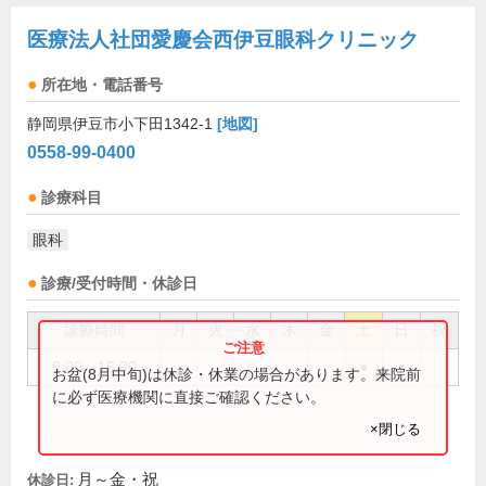
医療法人社団愛慶会西伊豆眼科クリニック
所在地・電話番号
静岡県伊豆市小下田1342-1
[地図]
0558-99-0400
診療科目
眼科
診療/受付時間・休診日
診療時間
月
火
水
木
金
土
日
祝
9:00～16:00
●
●
お盆(8月中旬)は休診・休業の場合があります。来院前
に必ず医療機関に直接ご確認ください。
×閉じる
月～金・祝
休診日: