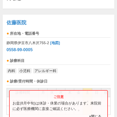
佐藤医院
所在地・電話番号
静岡県伊豆市八木沢755-2
[地図]
0558-99-0005
診療科目
内科
小児科
アレルギー科
診療/受付時間・休診日
診療時間
月
火
水
木
金
土
日
祝
9:00～12:00
●
●
●
●
●
お盆(8月中旬)は休診・休業の場合があります。来院前
に必ず医療機関に直接ご確認ください。
16:00～18:00
●
●
●
●
×閉じる