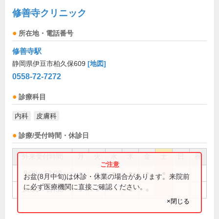
修善寺クリニック
所在地・電話番号
修善寺駅
静岡県伊豆市柏久保609
[地図]
0558-72-7272
診療科目
内科
皮膚科
診療/受付時間・休診日
外来受付時間
月
火
水
木
金
土
日
祝
9:00～12:00
●
●
●
●
●
●
お盆(8月中旬)は休診・休業の場合があります。来院前
に必ず医療機関に直接ご確認ください。
14:30～17:30
●
●
●
●
×閉じる