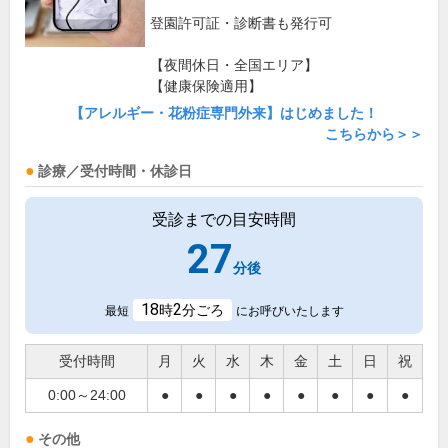
登園許可証・診断書も発行可
【夜間休日・全国エリア】
【健康保険適用】
【アレルギー・花粉症専門外来】はじめました！
こちらから＞＞
診療／受付時間・休診日
受診までの目安時間
27
分後
18
2
時
分ごろ
最短
にお呼びいたします
受付時間
月
火
水
木
金
土
日
祝
0:00～24:00
●
●
●
●
●
●
●
●
その他