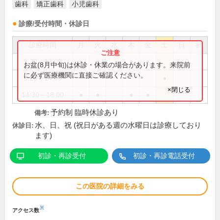
歯科
矯正歯科
小児歯科
診療/受付時間・休診日
診療時間
月
火
水
木
金
土
日
祝
9:20～13:00
●
●
●
●
お盆(8月中旬)は休診・休業の場合があります。来院前
に必ず医療機関に直接ご確認ください。
9:20～14:00
●
×閉じる
14:30～18:00
●
●
●
●
予約制 臨時休診あり
備考:
水、日、祝 (祝日がある週の水曜日は診療しており
休診日:
ます)
初診・再診受付
初診・再診電話受付
この医院の詳細をみる
※
アクセス数