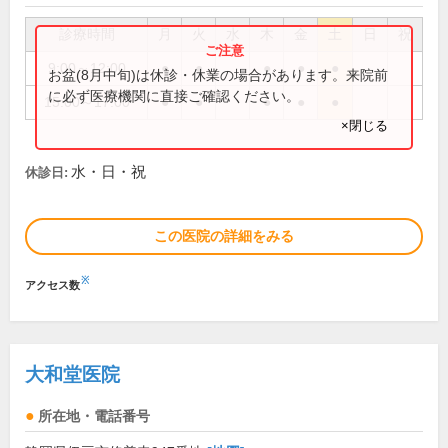
診療時間
月
火
水
木
金
土
日
祝
9:00～12:00
●
●
●
●
●
お盆(8月中旬)は休診・休業の場合があります。来院前
に必ず医療機関に直接ご確認ください。
15:00～17:00
●
●
●
●
●
×閉じる
水・日・祝
休診日:
この医院の詳細をみる
※
アクセス数
大和堂医院
所在地・電話番号