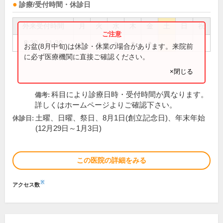
診療/受付時間・休診日
外来受付時間
月
火
水
木
金
土
日
祝
8:30～11:30
●
●
●
●
●
お盆(8月中旬)は休診・休業の場合があります。来院前
に必ず医療機関に直接ご確認ください。
×閉じる
科目により診療日時・受付時間が異なります。
備考:
詳しくはホームページよりご確認下さい。
土曜、日曜、祭日、8月1日(創立記念日)、年末年始
休診日:
(12月29日～1月3日)
この医院の詳細をみる
※
アクセス数