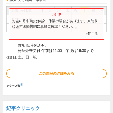
外来受付時間
月
火
水
木
金
土
日
祝
8:30～12:00
●
●
●
●
●
お盆(8月中旬)は休診・休業の場合があります。来院前
に必ず医療機関に直接ご確認ください。
14:45～17:30
●
●
●
●
×閉じる
臨時休診有。
備考:
発熱外来受付 午前は11:00、午後は16:30まで
土、日、祝
休診日:
この医院の詳細をみる
※
アクセス数
紀平クリニック