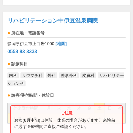
リハビリテーション中伊豆温泉病院
所在地・電話番号
静岡県伊豆市上白岩1000
[地図]
0558-83-3333
診療科目
内科
リウマチ科
外科
整形外科
皮膚科
リハビリテー
ション科
診療/受付時間・休診日
外来受付時間
月
火
水
木
金
土
日
祝
8:00～11:30
●
●
●
●
●
●
お盆(8月中旬)は休診・休業の場合があります。来院前
に必ず医療機関に直接ご確認ください。