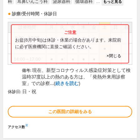
科
耳鼻いんこう科
泌尿器科
循環器科
...
もっと見る
診療/受付時間・休診日
診療時間
月
火
水
木
金
土
日
祝
9:00～12:00
●
●
●
●
●
お盆(8月中旬)は休診・休業の場合があります。来院前
に必ず医療機関に直接ご確認ください。
9:00～12:30
●
×閉じる
14:00～17:00
●
●
●
●
●
現在、新型コロナウィルス感染症対策として検
備考:
温時37度以上の熱のある方は、「発熱外来用診察
室」での診察...(
続きを読む
)
日・祝
休診日:
この医院の詳細をみる
※
アクセス数