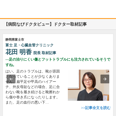
【病院なびドクタビュー】ドクター取材記事
静岡県富士市
富士 足・心臓血管クリニック
花田 明香
院長
取材記事
足の治りにくい傷とフットトラブルにも注力されているそうで
すね。
はい。足のトラブルは、靴が原因
となっていることが少なくありま
せん。扁平足や甲高のハイアー
チ、外反母趾などの場合、足に合
わない靴を履き続けると靴擦れか
ら傷や巻き爪になったりします。
また、足の血行の悪い下…
>>記事全文を読む