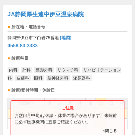
JA静岡厚生連中伊豆温泉病院
所在地・電話番号
静岡県伊豆市下白岩75番地
[地図]
0558-83-3333
診療科目
内科
外科
整形外科
リウマチ科
リハビリテーション
科
皮膚科
眼科
脳神経外科
泌尿器科
診療/受付時間・休診日
診療時間
月
火
水
木
金
土
日
祝
8:30～12:30
●
●
●
●
お盆(8月中旬)は休診・休業の場合があります。来院前
に必ず医療機関に直接ご確認ください。
8:30～17:00
●
●
×閉じる