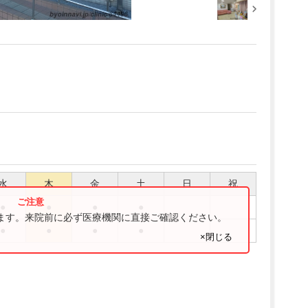
水
木
金
土
日
祝
●
●
●
●
ります。来院前に必ず医療機関に直接ご確認ください。
●
●
●
●
×閉じる