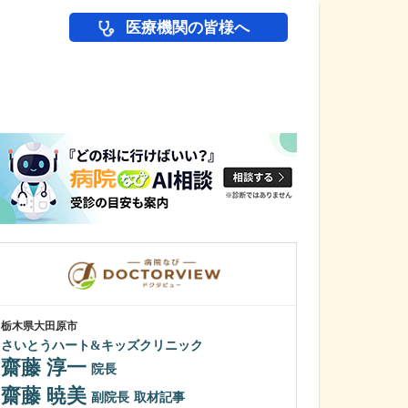
医療機関の皆様へ
医師(ドクター)の
栃木県大田原市
栃木県大田原市
さいとうハート&キッズクリニック
井上眼科医院
齋藤 淳一
井上 直紀
院長
齋藤 暁美
どのような患者
副院長
取材記事