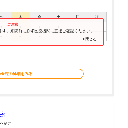
水
木
金
土
日
祝
●
●
●
●
ります。来院前に必ず医療機関に直接ご確認ください。
●
●
●
×閉じる
の医院の詳細をみる
療
不良に