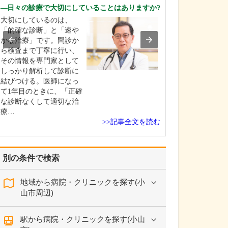
年齢層について
日々の診療で大切にしていることはありますか?
偏りなく、幅広
大切にしているのは、
方に来院してい
「的確な診断」と「速や
います。主訴と
かな治療」です。問診か
大人は白内障や
ら検査まで丁寧に行い、
お子さんは近視
その情報を専門家として
どが多いですね
しっかり解析して診断に
お子さんの場合
結びつける。医師になっ
学校医を務めて
て1年目のときに、「正確
も…
な診断なくして適切な治
療…
>>記事全文を読む
別の条件で検索
地域から病院・クリニックを探す(小
山市周辺)
駅から病院・クリニックを探す(小山