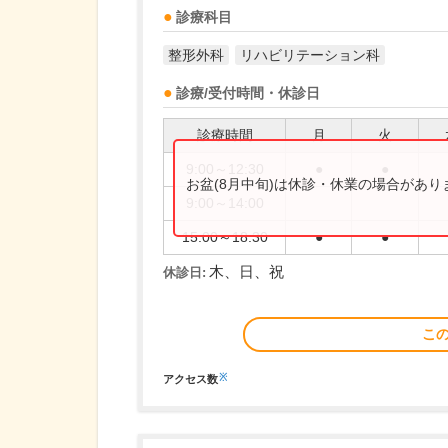
診療科目
整形外科
リハビリテーション科
診療/受付時間・休診日
診療時間
月
火
9:00～12:30
●
●
お盆(8月中旬)は休診・休業の場合があ
9:00～14:00
15:00～18:30
●
●
木、日、祝
休診日:
こ
※
アクセス数