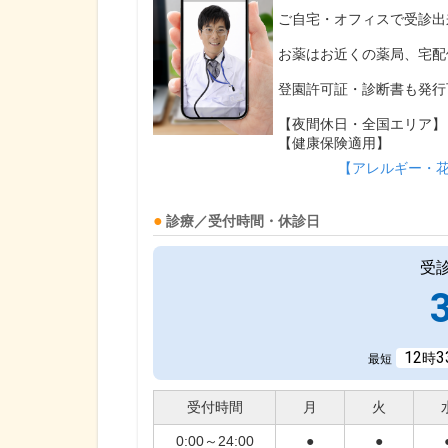
ご自宅・オフィスで受診出
お薬はお近くの薬局、宅配
登園許可証・診断書も発行
【夜間休日・全国エリア】
【健康保険適用】
【アレルギー・
診療／受付時間・休診日
受
12
3
時
最短
受付時間
月
火
0:00～24:00
●
●