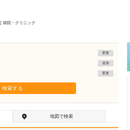
な
病院・クリニック
変更
追加
変更
検索する
栃木県宇都宮市
渡辺歯科医院
地図で検索
渡邊 武夫
院長
取材記事
先生が日々の診療で心がけていることを教えて