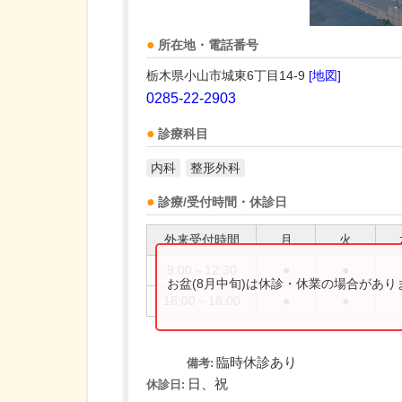
所在地・電話番号
栃木県小山市城東6丁目14-9
[地図]
0285-22-2903
診療科目
内科
整形外科
診療/受付時間・休診日
外来受付時間
月
火
9:00～12:30
●
●
お盆(8月中旬)は休診・休業の場合があ
16:00～18:00
●
●
臨時休診あり
備考:
日、祝
休診日: