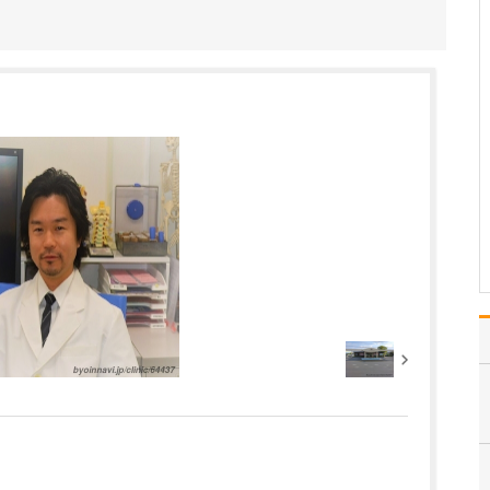
ください。
当院では、歯科の領域に
関してはオールラウンド
に対応していますが、ど
のような治療を行う場合
でも、常に「患者さんの
立場に立つこと」を大切
にしています。私自身、
病院を受診した際に「こ
うしてくれたらうれしい
な…
>>記事全文を読む