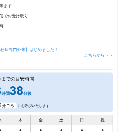
来ます
便でお受け取り
可
花粉症専門外来】はじめました！
こちらから＞＞
診までの目安時間
3
38
時間
分後
3
分ごろ
にお呼びいたします
水
木
金
土
日
祝
●
●
●
●
●
●