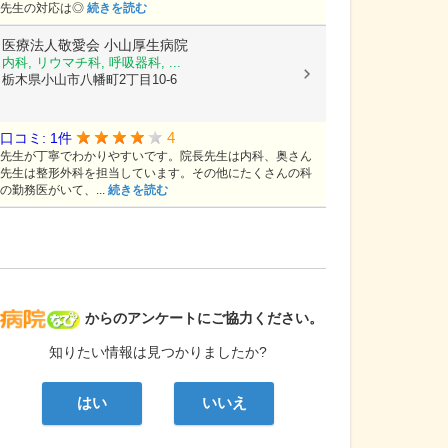
先生の対応は◎
続きを読む
医療法人敬愛会
小山厚生病院
内科, リウマチ科, 呼吸器科, ...
栃木県小山市八幡町2丁目10-6
4
口コミ: 1件
先生が丁寧でわかりやすいです。院長先生は内科、奥さん
先生は整形外科を担当しています。その他にたくさんの科
の勤務医がいて、...
続きを読む
病院なび
からのアンケートにご協力ください。
知りたい情報は見つかりましたか?
はい
いいえ