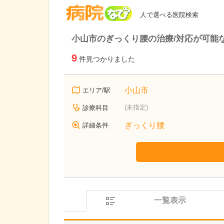
病院なび
人で選べる医院検索
小山市のぎっくり腰の治療/対応が可能
9
件見つかりました
小山市
エリア/駅
(未指定)
診療科目
ぎっくり腰
詳細条件
一覧表示