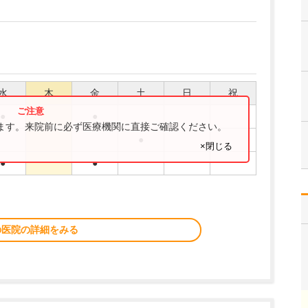
水
木
金
土
日
祝
●
●
ります。来院前に必ず医療機関に直接ご確認ください。
●
×閉じる
●
●
の医院の詳細をみる