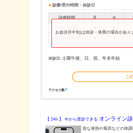
診療/受付時間・休診日
診療時間
月
火
9:00～12:00
●
●
お盆(8月中旬)は休診・休業の場合があ
16:00～19:00
●
●
土曜午後、日、祝、年末年始
休診日:
こ
※
アクセス数
オンライン診
【 24h 】 今から受診できる
急な発熱や風邪などの体調