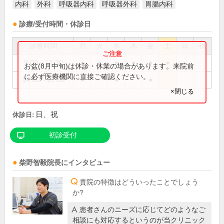
内科
外科
呼吸器内科
呼吸器外科
胃腸内科
診療/受付時間・休診日
診療時間
月
火
水
木
金
土
日
祝
9:00～12:30
●
●
●
●
●
●
お盆(8月中旬)は休診・休業の場合があります。来院前
に必ず医療機関に直接ご確認ください。
14:00～17:00
●
●
●
×閉じる
日、祝
休診日:
初診受付
柴野智毅
院長
にインタビュー
貴院の特徴はどういったことでしょう
か?
患者さんのニーズに応じてどのようなご
相談にも対応するというのが当クリニック