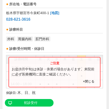
所在地・電話番号
栃木県宇都宮市今泉町400-1
[地図]
028-621-3616
診療科目
外科
胃腸内科
肛門外科
診療/受付時間・休診日
診療時間
月
火
水
木
金
土
日
祝
9:00～12:00
●
●
●
●
●
お盆(8月中旬)は休診・休業の場合があります。来院前
に必ず医療機関に直接ご確認ください。
14:00～17:00
●
×閉じる
14:00～18:00
●
●
●
●
木、日、祝
休診日:
初診受付