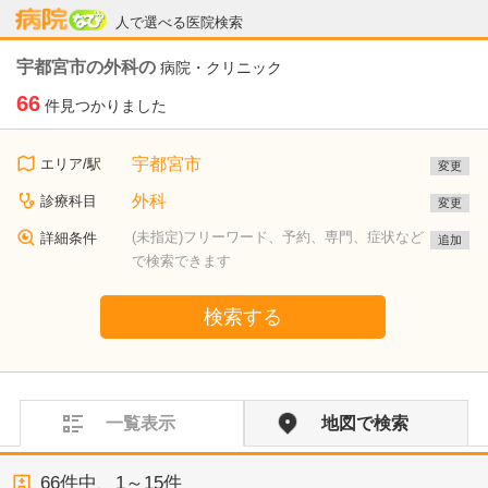
病院なび
人で選べる医院検索
宇都宮市の外科の
病院・クリニック
66
件見つかりました
宇都宮市
エリア/駅
変更
外科
診療科目
変更
(未指定)フリーワード、予約、専門、症状など
詳細条件
追加
で検索できます
検索する
一覧表示
地図で検索
66
件中、
1～15件