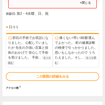
×閉じる
第2・4水曜、日、祝
休診日:
口コミ
胆石の手術でお世話にな
痛くない!早い!綺麗!選ん
りました。 心配していまし
でよかった。 町の健康診断
たが 先生の力強い言葉と技
の検便で引っかかりました。
術のおかげで 安心して手術
思いもしなかったので うろ
を受けました。 手術...
たえました。そし...
もっと
もっと読
読む
む
この医院の詳細をみる
※
アクセス数