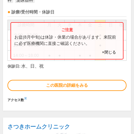
科
泌尿器科
診療/受付時間・休診日
診療時間
月
火
水
木
金
土
日
祝
9:00～12:00
●
●
●
●
●
お盆(8月中旬)は休診・休業の場合があります。来院前
に必ず医療機関に直接ご確認ください。
13:00～15:00
●
×閉じる
14:00～18:00
●
●
●
●
水、日、祝
休診日:
この医院の詳細をみる
※
アクセス数
さつきホームクリニック