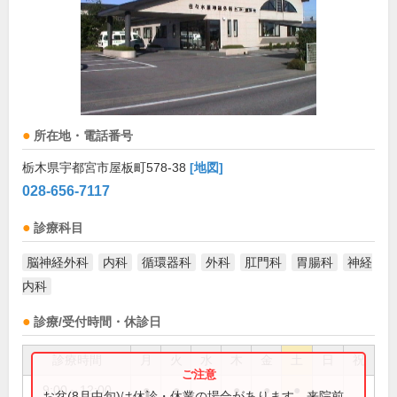
所在地・電話番号
栃木県宇都宮市屋板町578-38
[地図]
028-656-7117
診療科目
脳神経外科
内科
循環器科
外科
肛門科
胃腸科
神経
内科
診療/受付時間・休診日
診療時間
月
火
水
木
金
土
日
祝
9:00～12:00
●
●
●
●
●
お盆(8月中旬)は休診・休業の場合があります。来院前