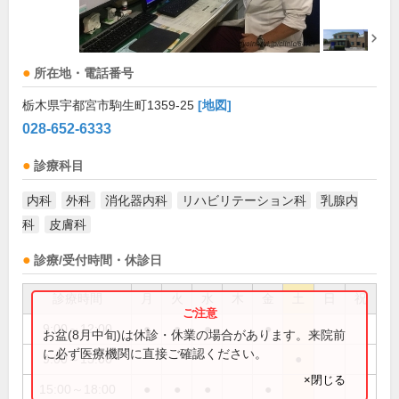
所在地・電話番号
栃木県宇都宮市駒生町1359-25
[地図]
028-652-6333
診療科目
内科
外科
消化器内科
リハビリテーション科
乳腺内
科
皮膚科
診療/受付時間・休診日
診療時間
月
火
水
木
金
土
日
祝
9:00～12:00
●
●
●
●
お盆(8月中旬)は休診・休業の場合があります。来院前
に必ず医療機関に直接ご確認ください。
9:00～15:00
●
×閉じる
15:00～18:00
●
●
●
●