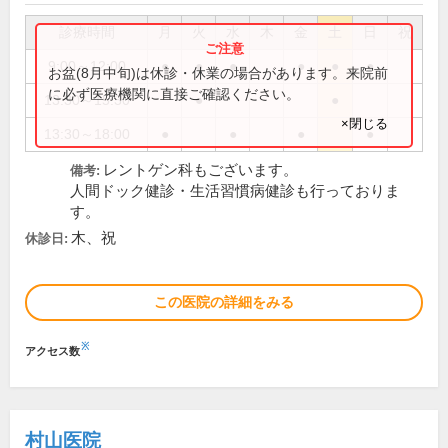
診療時間
月
火
水
木
金
土
日
祝
9:00～12:00
●
●
●
●
●
●
お盆(8月中旬)は休診・休業の場合があります。来院前
に必ず医療機関に直接ご確認ください。
13:30～15:30
●
●
×閉じる
13:30～18:00
●
●
●
●
レントゲン科もございます。
備考:
人間ドック健診・生活習慣病健診も行っておりま
す。
木、祝
休診日:
この医院の詳細をみる
※
アクセス数
村山医院