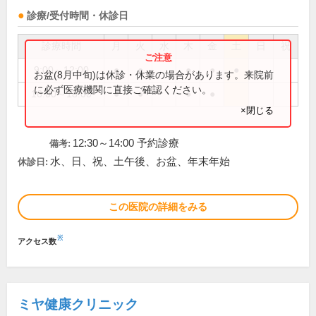
診療/受付時間・休診日
診療時間
月
火
水
木
金
土
日
祝
9:00～12:00
●
●
●
●
●
お盆(8月中旬)は休診・休業の場合があります。来院前
に必ず医療機関に直接ご確認ください。
16:00～18:00
●
●
●
●
×閉じる
12:30～14:00 予約診療
備考:
水、日、祝、土午後、お盆、年末年始
休診日:
この医院の詳細をみる
※
アクセス数
ミヤ健康クリニック