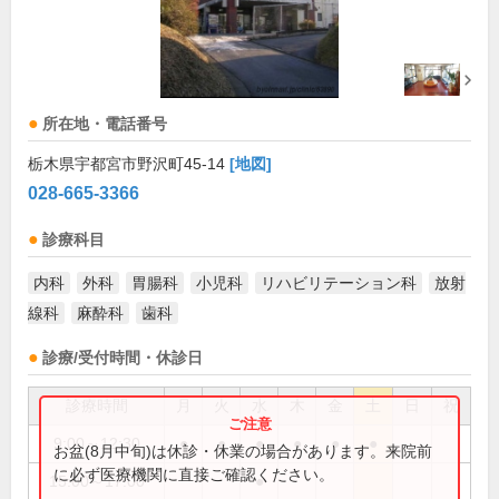
所在地・電話番号
栃木県宇都宮市野沢町45-14
[地図]
028-665-3366
診療科目
内科
外科
胃腸科
小児科
リハビリテーション科
放射
線科
麻酔科
歯科
診療/受付時間・休診日
診療時間
月
火
水
木
金
土
日
祝
9:00～12:30
●
●
●
●
●
●
お盆(8月中旬)は休診・休業の場合があります。来院前
に必ず医療機関に直接ご確認ください。
15:00～17:00
●