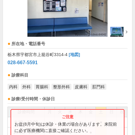
所在地・電話番号
栃木県宇都宮市上籠谷町3314-4
[地図]
028-667-5591
診療科目
内科
外科
胃腸科
整形外科
皮膚科
肛門科
診療/受付時間・休診日
診療時間
月
火
水
木
金
土
日
祝
8:30～12:00
●
●
●
●
●
●
お盆(8月中旬)は休診・休業の場合があります。来院前
に必ず医療機関に直接ご確認ください。
14:00～18:00
●
●
●
●