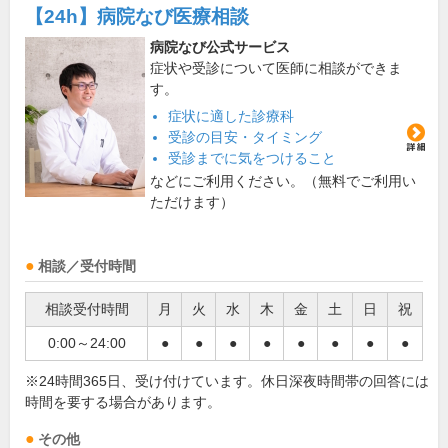
【24h】
病院なび医療相談
病院なび公式サービス
症状や受診について医師に相談ができま
す。
症状に適した診療科
受診の目安・タイミング
受診までに気をつけること
などにご利用ください。（無料でご利用い
ただけます）
相談／受付時間
相談受付時間
月
火
水
木
金
土
日
祝
0:00～24:00
●
●
●
●
●
●
●
●
※24時間365日、受け付けています。休日深夜時間帯の回答には
時間を要する場合があります。
その他