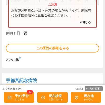
外来受付時間
月
火
水
木
金
土
日
祝
9:00～12:00
●
●
●
●
●
●
お盆(8月中旬)は休診・休業の場合があります。来院前
に必ず医療機関に直接ご確認ください。
14:00～18:00
●
●
●
●
●
●
×閉じる
日・祝
休診日:
この医院の詳細をみる
※
アクセス数
宇都宮記念病院
2
口コミ
件
条件変更
12
予約/受付
現在診療
現在地