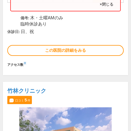
×閉じる
木・土曜AMのみ
備考:
臨時休診あり
日、祝
休診日:
この医院の詳細をみる
※
アクセス数
竹林クリニック
5
口コミ
件