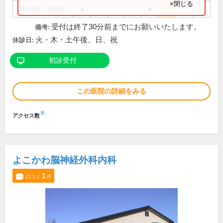
×閉じる
15:00～18:00
●
●
受付は終了30分前までにお願いいたします。
備考:
火・木・土午後、日、祝
休診日:
初診受付
この医院の詳細をみる
※
アクセス数
よこかわ脳神経外科内科
1
口コミ
件