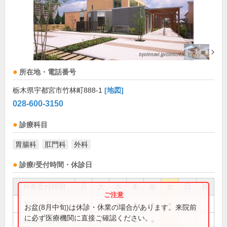
所在地・電話番号
栃木県宇都宮市竹林町888-1
[地図]
028-600-3150
診療科目
胃腸科
肛門科
外科
診療/受付時間・休診日
外来受付時間
月
火
水
木
金
土
日
祝
9:00～12:00
●
●
●
●
●
●
お盆(8月中旬)は休診・休業の場合があります。来院前
に必ず医療機関に直接ご確認ください。
14:00～17:00
●
●
●