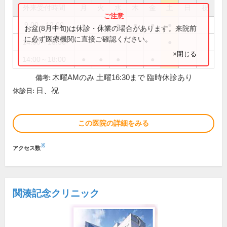
外来受付時間
月
火
水
木
金
土
日
祝
9:00～12:00
●
●
●
●
●
●
お盆(8月中旬)は休診・休業の場合があります。来院前
に必ず医療機関に直接ご確認ください。
14:00～16:30
●
×閉じる
14:00～18:00
●
●
●
●
木曜AMのみ 土曜16:30まで 臨時休診あり
備考:
日、祝
休診日:
この医院の詳細をみる
※
アクセス数
関湊記念クリニック