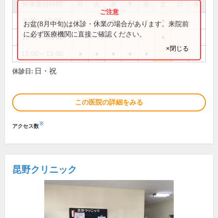
外来受付時間
月
火
水
木
金
土
日
祝
9:00～12:30
●
●
●
●
●
●
お盆(8月中旬)は休診・休業の場合があります。来院前
に必ず医療機関に直接ご確認ください。
13:30～15:00
●
×閉じる
15:00～19:00
●
●
●
●
●
日・祝
休診日:
この医院の詳細をみる
※
アクセス数
昆野クリニック