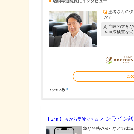
増渕孝道
院長
にインタビュー
患者さんの快
か?
当院の大きな
や血液検査を受
こ
※
アクセス数
オンライン診
【 24h 】 今から受診できる
急な発熱や風邪などの体調