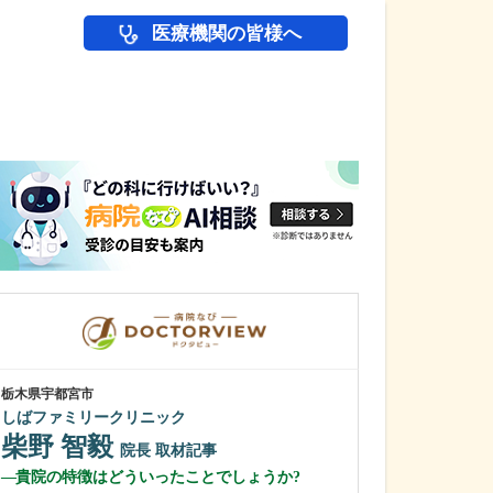
医療機関の皆様へ
医師(ドクター)の
栃木県宇都宮市
栃木県宇都宮市
しばファミリークリニック
トマト内科糖尿
柴野 智毅
増渕 孝道
院長
取材記事
貴院の特徴はどういったことでしょうか?
患者さんの快適