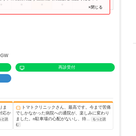
●
●
●
●
×閉じる
GW
再診受付
りま
トマトクリニックさん、最高です。今まで苦痛
対応か
でしかなかった病院への通院が、楽しみに変わり
ました。n駐車場の心配がないし、待...
っと読
もっと読
む