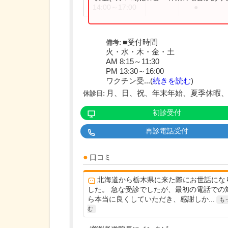
14:00～17:00
●
■受付時間
備考:
火・水・木・金・土
AM 8:15～11:30
PM 13:30～16:00
ワクチン受...(
続きを読む
)
月、日、祝、年末年始、夏季休暇、
休診日:
初診受付
再診電話受付
口コミ
北海道から栃木県に来た際にお世話にな
した。 急な受診でしたが、最初の電話での
ら本当に良くしていただき、感謝しか...
も
む