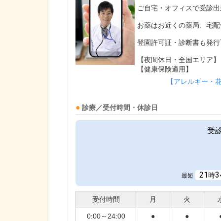
ご自宅・オフィスで受診出
お薬はお近くの薬局、宅配
登園許可証・診断書も発行
【夜間休日・全国エリア】
【健康保険適用】
【アレルギー・
診療／受付時間・休診日
受
21
3
時
最短
受付時間
月
火
0:00～24:00
●
●