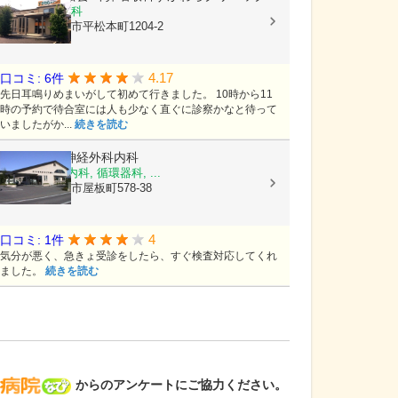
耳鼻いんこう科
栃木県宇都宮市平松本町1204-2
4.17
口コミ: 6件
先日耳鳴りめまいがして初めて行きました。 10時から11
時の予約で待合室には人も少なく直ぐに診察かなと待って
いましたがか...
続きを読む
よこかわ脳神経外科内科
脳神経外科, 内科, 循環器科, ...
栃木県宇都宮市屋板町578-38
4
口コミ: 1件
気分が悪く、急きょ受診をしたら、すぐ検査対応してくれ
ました。
続きを読む
病院なび
からのアンケートにご協力ください。