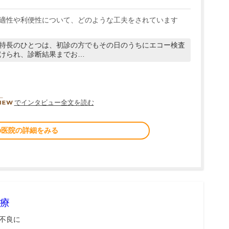
適性や利便性について、どのような工夫をされています
特長のひとつは、初診の方でもその日のうちにエコー検査
けられ、診断結果までお…
DOCTORVIEW
でインタビュー全文を読む
の医院の詳細をみる
療
不良に