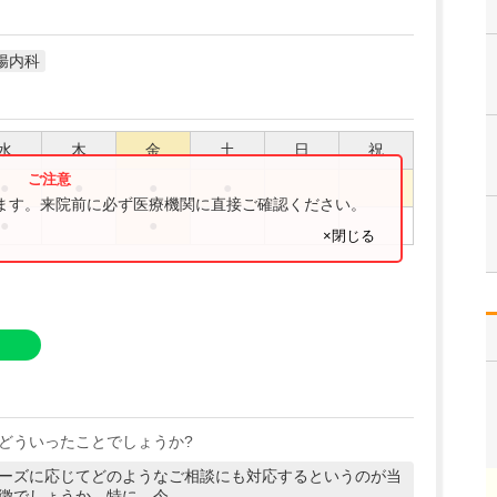
腸内科
水
木
金
土
日
祝
●
●
●
●
ります。来院前に必ず医療機関に直接ご確認ください。
●
●
×閉じる
どういったことでしょうか?
ーズに応じてどのようなご相談にも対応するというのが当
徴でしょうか。特に、今…