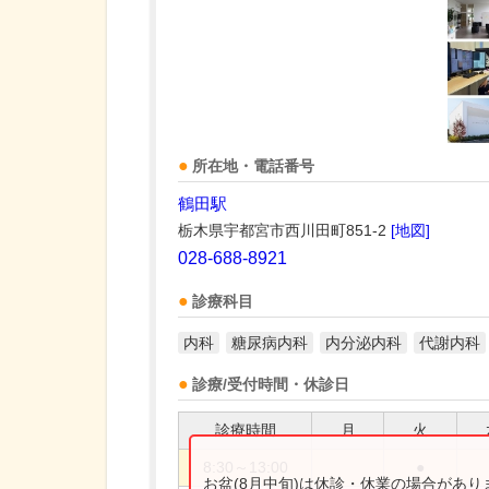
所在地・電話番号
鶴田駅
栃木県宇都宮市西川田町851-2
[地図]
028-688-8921
診療科目
内科
糖尿病内科
内分泌内科
代謝内科
診療/受付時間・休診日
診療時間
月
火
8:30～13:00
●
お盆(8月中旬)は休診・休業の場合があ