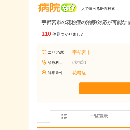
病院なび
人で選べる医院検索
宇都宮市の花粉症の治療/対応が可能な
110
件見つかりました
宇都宮市
エリア/駅
(未指定)
診療科目
花粉症
詳細条件
一覧表示