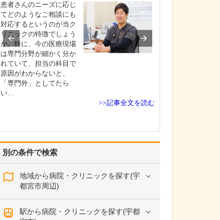
な工夫をされてい
患者さんのニーズに応じ
当院の大きな特
てどのようなご相談にも
つは、初診の方
対応するというのが当ク
日のうちにエコ
リニックの特徴でしょう
血液検査を受け
か。特に、今の医療現場
断結果までお伝
は専門分野が細かく分か
体制を整えてい
れていて、担当の科目で
す。血液検査に
原因がわからないと、
は、病院と同等
「専門外」としてたら
はそれ以上に詳
い…
>>記事全文を読む
を院内…
別の条件で検索
地域から病院・クリニックを探す(宇
都宮市周辺)
駅から病院・クリニックを探す(宇都