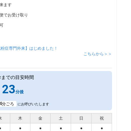
来ます
便でお受け取り
可
花粉症専門外来】はじめました！
こちらから＞＞
診までの目安時間
23
分後
4
分ごろ
にお呼びいたします
水
木
金
土
日
祝
●
●
●
●
●
●