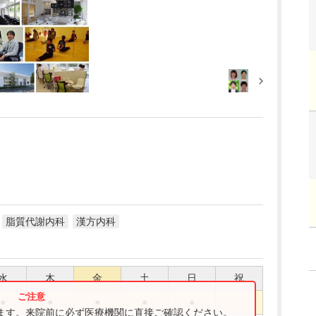
脂質代謝内科
漢方内科
水
木
金
土
日
祝
●
●
●
●
●
ります。来院前に必ず医療機関に直接ご確認ください。