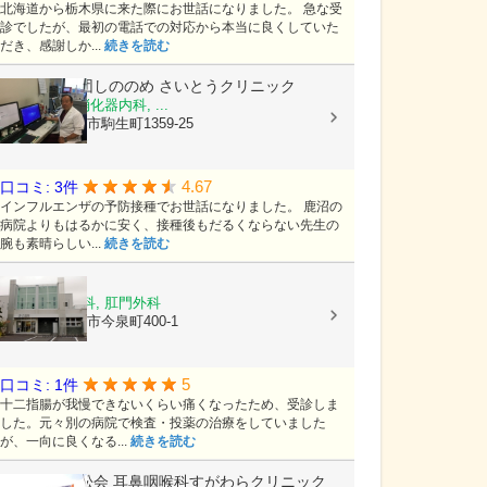
北海道から栃木県に来た際にお世話になりました。 急な受
診でしたが、最初の電話での対応から本当に良くしていた
だき、感謝しか...
続きを読む
医療法人社団しののめ
さいとうクリニック
内科, 外科, 消化器内科, ...
栃木県宇都宮市駒生町1359-25
4.67
口コミ: 3件
インフルエンザの予防接種でお世話になりました。 鹿沼の
病院よりもはるかに安く、接種後もだるくならない先生の
腕も素晴らしい...
続きを読む
ほりえ医院
外科, 胃腸内科, 肛門外科
栃木県宇都宮市今泉町400-1
5
口コミ: 1件
十二指腸が我慢できないくらい痛くなったため、受診しま
した。元々別の病院で検査・投薬の治療をしていました
が、一向に良くなる...
続きを読む
医療法人藤松会
耳鼻咽喉科すがわらクリニック