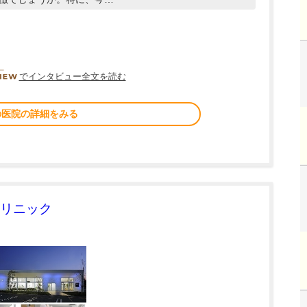
DOCTORVIEW
でインタビュー全文を読む
の医院の詳細をみる
リニック