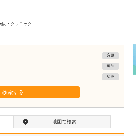
病院・クリニック
変更
追加
変更
検索する
栃木県宇都宮市
渡辺歯科医院
地図で検索
渡邊 武夫
院長
取材記事
先生が日々の診療で心がけていることを教えて