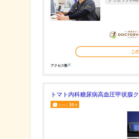
こ
※
アクセス数
トマト内科糖尿病高血圧甲状腺ク
10
口コミ
件