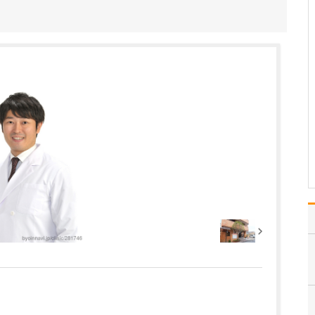
ください。
当院では、歯科の領域に
関してはオールラウンド
に対応していますが、ど
のような治療を行う場合
でも、常に「患者さんの
立場に立つこと」を大切
にしています。私自身、
病院を受診した際に「こ
うしてくれたらうれしい
な…
>>記事全文を読む