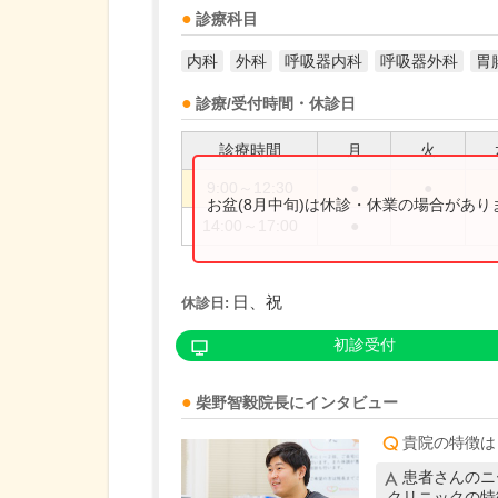
診療科目
内科
外科
呼吸器内科
呼吸器外科
胃
診療/受付時間・休診日
診療時間
月
火
9:00～12:30
●
●
お盆(8月中旬)は休診・休業の場合があ
14:00～17:00
●
日、祝
休診日:
初診受付
柴野智毅
院長
にインタビュー
貴院の特徴は
患者さんのニ
クリニックの特