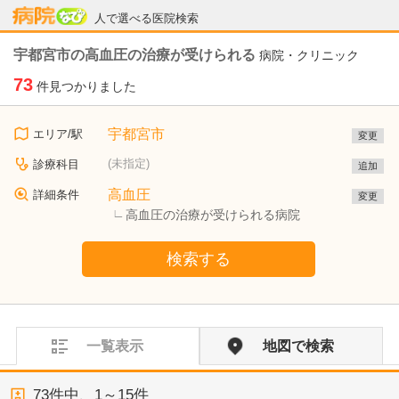
病院なび
人で選べる医院検索
宇都宮市の高血圧の治療が受けられる
病院・クリニック
73
件見つかりました
宇都宮市
エリア/駅
変更
(未指定)
診療科目
追加
高血圧
詳細条件
変更
高血圧の治療が受けられる病院
検索する
一覧表示
地図で検索
73
件中、
1～15件