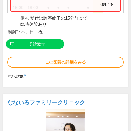
×閉じる
15:00～18:00
●
●
●
●
受付は診察終了の15分前まで
備考:
臨時休診あり
木、日、祝
休診日:
初診受付
この医院の詳細をみる
※
アクセス数
なないろファミリークリニック