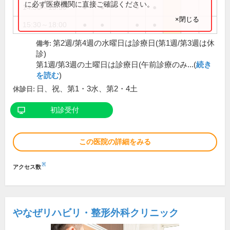
に必ず医療機関に直接ご確認ください。
14:30～15:30
●
●
●
●
×閉じる
15:30～18:00
●
●
●
●
第2週/第4週の水曜日は診療日(第1週/第3週は休
備考:
診)
第1週/第3週の土曜日は診療日(午前診療のみ...(
続き
を読む
)
日、祝、第1・3水、第2・4土
休診日:
初診受付
この医院の詳細をみる
※
アクセス数
やなぜリハビリ・整形外科クリニック