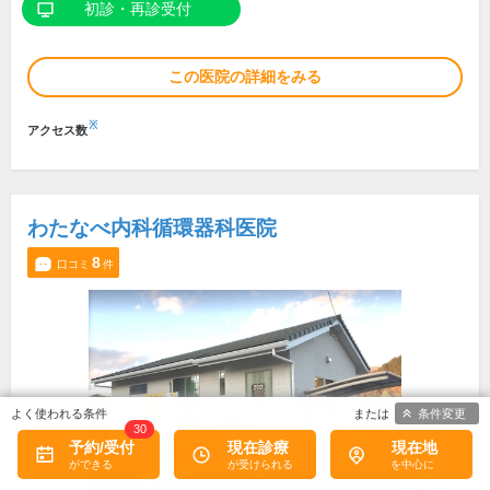
初診・再診受付
この医院の詳細をみる
※
アクセス数
わたなべ内科循環器科医院
8
口コミ
件
条件変更
30
予約/受付
現在診療
現在地