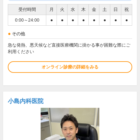
受付時間
月
火
水
木
金
土
日
祝
0:00～24:00
●
●
●
●
●
●
●
●
その他
急な発熱、悪天候など直接医療機関に掛かる事が困難な際にご
利用ください
オンライン診療の詳細をみる
小島内科医院