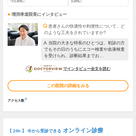
っと読む
と読む
増渕孝道
院長
にインタビュー
患者さんの快適性や利便性について、ど
のような工夫をされていますか?
当院の大きな特長のひとつは、初診の方
でもその日のうちにエコー検査や血液検査
を受けられ、診断結果までお…
DOCTORVIEW
でインタビュー全文を読む
この医院の詳細をみる
※
アクセス数
オンライン診療
【 24h 】 今から受診できる