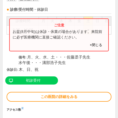
診療/受付時間・休診日
診療時間
月
火
水
木
金
土
日
祝
9:00～16:00
●
●
●
●
●
お盆(8月中旬)は休診・休業の場合があります。来院前
に必ず医療機関に直接ご確認ください。
×閉じる
月、火、水、土・・・佐藤丞子先生
備考:
水午後・・・溝部浩子先生
木、日、祝
休診日:
初診受付
この医院の詳細をみる
※
アクセス数