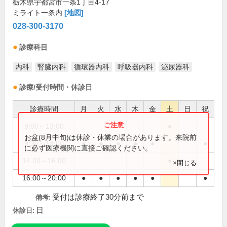
栃木県宇都宮市一条1丁目4-17
ミライト一条内
[地図]
028-300-3170
診療科目
内科
腎臓内科
循環器内科
呼吸器内科
泌尿器科
診療/受付時間・休診日
診療時間
月
火
水
木
金
土
日
祝
9:00～13:00
●
お盆(8月中旬)は休診・休業の場合があります。来院前
9:30～14:00
●
●
●
●
●
●
に必ず医療機関に直接ご確認ください。
14:00～16:00
●
×閉じる
16:00～20:00
●
●
●
●
●
●
受付は診療終了30分前まで
備考:
日
休診日: