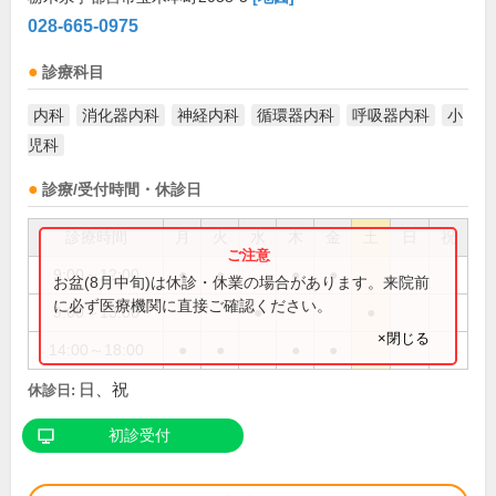
028-665-0975
診療科目
内科
消化器内科
神経内科
循環器内科
呼吸器内科
小
児科
診療/受付時間・休診日
診療時間
月
火
水
木
金
土
日
祝
9:00～12:00
●
●
●
●
お盆(8月中旬)は休診・休業の場合があります。来院前
に必ず医療機関に直接ご確認ください。
9:00～13:00
●
●
×閉じる
14:00～18:00
●
●
●
●
日、祝
休診日:
初診受付