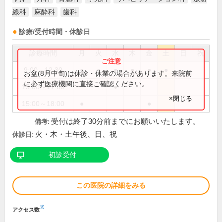
線科
麻酔科
歯科
診療/受付時間・休診日
診療時間
月
火
水
木
金
土
日
祝
9:00～12:30
●
●
●
●
●
●
お盆(8月中旬)は休診・休業の場合があります。来院前
に必ず医療機関に直接ご確認ください。
15:00～17:00
●
×閉じる
15:00～18:00
●
●
受付は終了30分前までにお願いいたします。
備考:
火・木・土午後、日、祝
休診日:
初診受付
この医院の詳細をみる
※
アクセス数