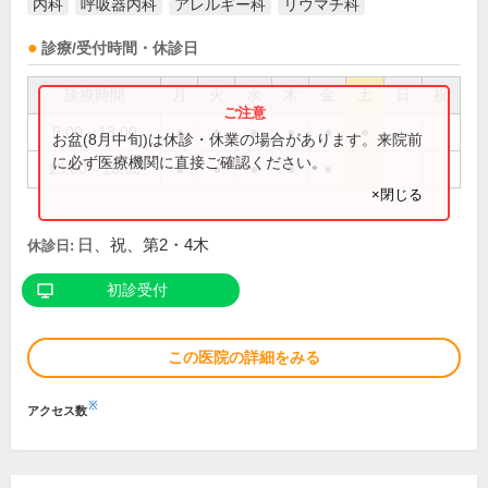
内科
呼吸器内科
アレルギー科
リウマチ科
診療/受付時間・休診日
診療時間
月
火
水
木
金
土
日
祝
9:00～13:00
●
●
●
●
●
●
お盆(8月中旬)は休診・休業の場合があります。来院前
に必ず医療機関に直接ご確認ください。
15:00～18:00
●
●
●
●
●
×閉じる
日、祝、第2・4木
休診日:
初診受付
この医院の詳細をみる
※
アクセス数