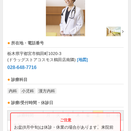
所在地・電話番号
栃木県宇都宮市鶴田町1020-3
(ドラッグストアコスモス鶴田店南隣)
[地図]
028-648-7716
診療科目
内科
小児科
漢方内科
診療/受付時間・休診日
診療時間
月
火
水
木
金
土
日
祝
8:30～12:00
●
●
●
●
●
お盆(8月中旬)は休診・休業の場合があります。来院前