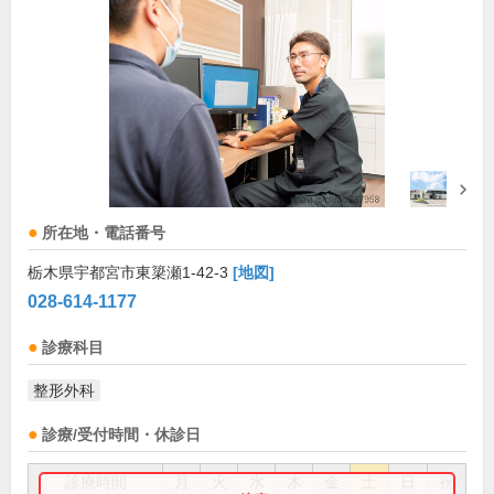
所在地・電話番号
栃木県宇都宮市東簗瀬1-42-3
[地図]
028-614-1177
診療科目
整形外科
診療/受付時間・休診日
診療時間
月
火
水
木
金
土
日
祝