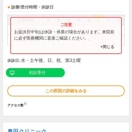
診療/受付時間・休診日
診療時間
月
火
水
木
金
土
日
祝
9:00～12:00
●
●
●
●
●
●
お盆(8月中旬)は休診・休業の場合があります。来院前
に必ず医療機関に直接ご確認ください。
14:00～18:00
●
●
●
●
×閉じる
水・土午後、日、祝、第3土曜
休診日:
初診受付
この医院の詳細をみる
※
アクセス数
奥田クリニック