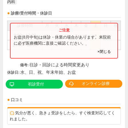
内科
診療/受付時間・休診日
診療時間
月
火
水
木
金
土
日
祝
9:00～12:00
●
●
●
●
●
お盆(8月中旬)は休診・休業の場合があります。来院前
に必ず医療機関に直接ご確認ください。
14:30～18:00
●
●
●
●
×閉じる
往診・回診による時間変更あり
備考:
水、日、祝、年末年始、お盆
休診日:
オンライン診療
初診受付
口コミ
気分が悪く、急きょ受診をしたら、すぐ検査対応してく
れました。