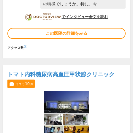
の特徴でしょうか。特に、今…
DOCTORVIEW
でインタビュー全文を読む
この医院の詳細をみる
※
アクセス数
トマト内科糖尿病高血圧甲状腺クリニック
10
口コミ
件