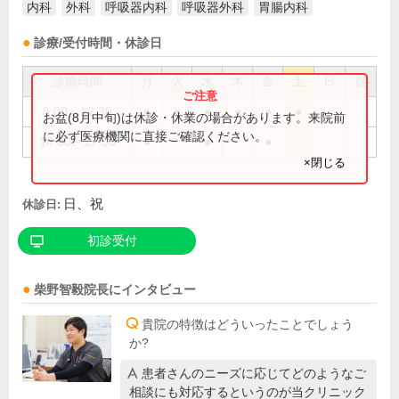
内科
外科
呼吸器内科
呼吸器外科
胃腸内科
診療/受付時間・休診日
診療時間
月
火
水
木
金
土
日
祝
9:00～12:30
●
●
●
●
●
●
お盆(8月中旬)は休診・休業の場合があります。来院前
に必ず医療機関に直接ご確認ください。
14:00～17:00
●
●
●
×閉じる
日、祝
休診日:
初診受付
柴野智毅
院長
にインタビュー
貴院の特徴はどういったことでしょう
か?
患者さんのニーズに応じてどのようなご
相談にも対応するというのが当クリニック