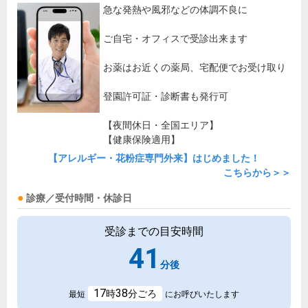
急な発熱や風邪などの体調不良に
ご自宅・オフィスで受診出来ます
お薬はお近くの薬局、宅配便でお受け取り
登園許可証・診断書も発行可
【夜間休日・全国エリア】
【健康保険適用】
【アレルギー・花粉症専門外来】はじめました！
こちらから＞＞
診療／受付時間・休診日
受診までの目安時間
41
分後
17
38
時
分ごろ
最短
にお呼びいたします