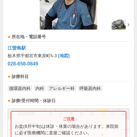
所在地・電話番号
江曽島駅
栃木県宇都宮市東原町5-3
[地図]
028-658-0849
診療科目
循環器内科
内科
アレルギー科
呼吸器内科
診療/受付時間・休診日
診療時間
月
火
水
木
金
土
日
祝
9:00～12:30
●
●
●
●
お盆(8月中旬)は休診・休業の場合があります。来院前
に必ず医療機関に直接ご確認ください。
9:00～13:30
●