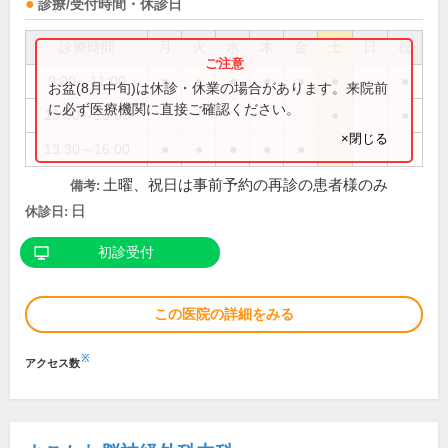
診療/受付時間・休診日
診療時間
月
火
水
木
金
土
日
祝
9:00～11:00
●
●
●
●
●
●
●
お盆(8月中旬)は休診・休業の場合があります。来院前
に必ず医療機関に直接ご確認ください。
13:00～16:00
●
●
×閉じる
13:30～16:00
●
●
●
●
●
土曜、祝日は事前予約の再診の患者様のみ
備考:
日
休診日:
初診受付
この医院の詳細をみる
※
アクセス数