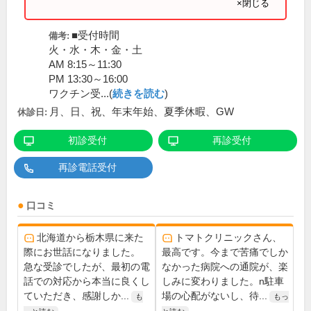
×閉じる
■受付時間
備考:
火・水・木・金・土
AM 8:15～11:30
PM 13:30～16:00
ワクチン受...(
続きを読む
)
月、日、祝、年末年始、夏季休暇、GW
休診日:
初診受付
再診受付
再診電話受付
口コミ
北海道から栃木県に来た
トマトクリニックさん、
際にお世話になりました。
最高です。今まで苦痛でしか
急な受診でしたが、最初の電
なかった病院への通院が、楽
話での対応から本当に良くし
しみに変わりました。n駐車
ていただき、感謝しか...
場の心配がないし、待...
も
もっ