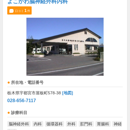
よこかわ脳神経外科内科
1
口コミ
件
所在地・電話番号
栃木県宇都宮市屋板町578-38
[地図]
028-656-7117
診療科目
脳神経外科
内科
循環器科
外科
肛門科
胃腸科
神経