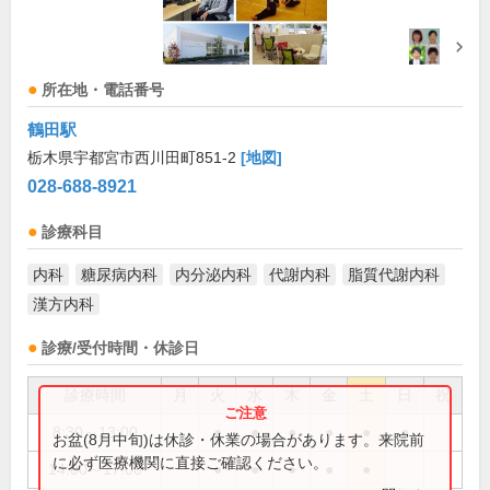
所在地・電話番号
鶴田駅
栃木県宇都宮市西川田町851-2
[地図]
028-688-8921
診療科目
内科
糖尿病内科
内分泌内科
代謝内科
脂質代謝内科
漢方内科
診療/受付時間・休診日
診療時間
月
火
水
木
金
土
日
祝
8:30～13:00
●
●
●
●
●
●
お盆(8月中旬)は休診・休業の場合があります。来院前
に必ず医療機関に直接ご確認ください。
14:00～17:00
●
●
●
●
●