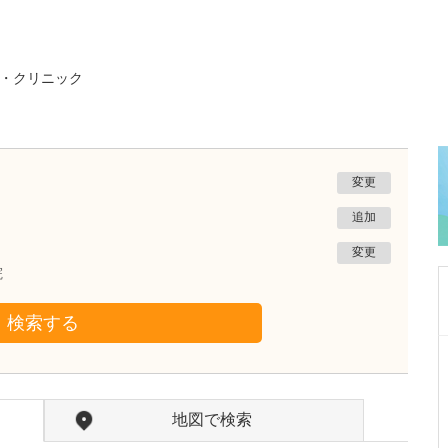
・クリニック
変更
追加
変更
院
検索する
東京都新宿区
KDDIビルクリニック
五十嵐 慶子
医師
取材記事
地図で検索
日々の診療で心がけていることを教えてくださ