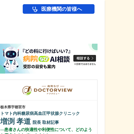
医療機関の皆様へ
医師(ドクター)の
栃木県宇都宮市
栃木県宇都宮市
トマト内科糖尿病高血圧甲状腺クリニック
しばファミリー
増渕 孝道
柴野 智毅
院長
取材記事
患者さんの快適性や利便性について、どのよう
貴院の特徴はど