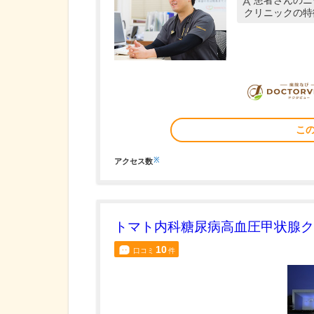
患者さんのニ
クリニックの特
こ
※
アクセス数
トマト内科糖尿病高血圧甲状腺ク
10
口コミ
件