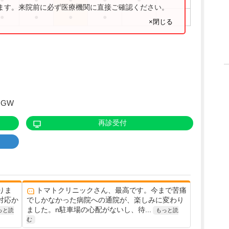
ります。来院前に必ず医療機関に直接ご確認ください。
●
●
●
●
×閉じる
GW
再診受付
りま
トマトクリニックさん、最高です。今まで苦痛
対応か
でしかなかった病院への通院が、楽しみに変わり
ました。n駐車場の心配がないし、待...
っと読
もっと読
む