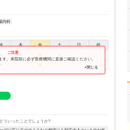
腸内科
水
木
金
土
日
祝
●
●
●
●
ります。来院前に必ず医療機関に直接ご確認ください。
●
●
×閉じる
どういったことでしょうか?