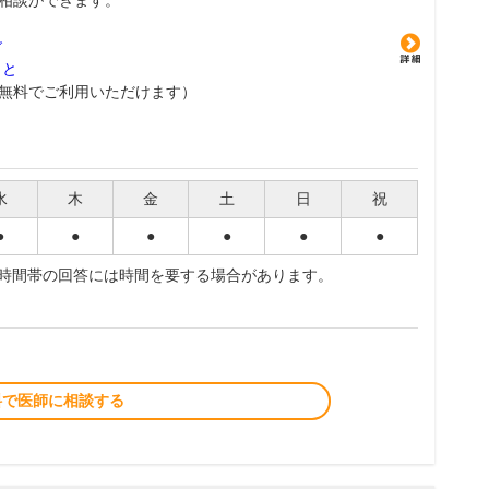
相談ができます。
グ
こと
無料でご利用いただけます）
水
木
金
土
日
祝
●
●
●
●
●
●
夜時間帯の回答には時間を要する場合があります。
料で医師に相談する