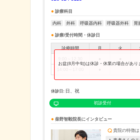
診療科目
内科
外科
呼吸器内科
呼吸器外科
胃
診療/受付時間・休診日
診療時間
月
火
9:00～12:30
●
●
お盆(8月中旬)は休診・休業の場合があ
14:00～17:00
●
日、祝
休診日:
初診受付
柴野智毅
院長
にインタビュー
貴院の特徴は