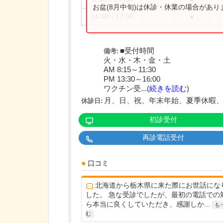
お盆(8月中旬)は休診・休業の場合があ
14:00～17:00
●
■受付時間
備考:
火・水・木・金・土
AM 8:15～11:30
PM 13:30～16:00
ワクチン受...(
続きを読む
)
月、日、祝、年末年始、夏季休暇、
休診日:
初診受付
再診電話受付
口コミ
北海道から栃木県に来た際にお世話にな
した。 急な受診でしたが、最初の電話での
ら本当に良くしていただき、感謝しか...
も
む