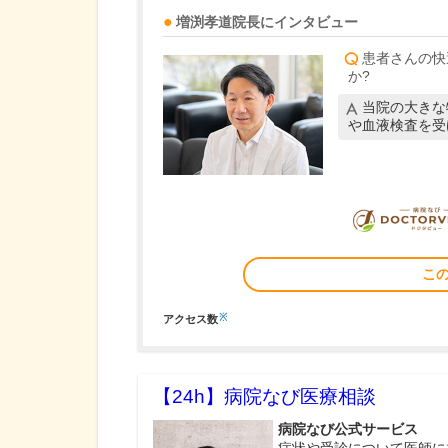
増渕孝道
院長
にインタビュー
患者さんの快
か?
当院の大きな
や血液検査を受
こ
※
アクセス数
【24h】
病院なび医療相談
病院なび公式サービス