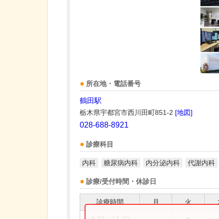
所在地・電話番号
鶴田駅
栃木県宇都宮市西川田町851-2
[地図]
028-688-8921
診療科目
内科
糖尿病内科
内分泌内科
代謝内科
診療/受付時間・休診日
診療時間
月
火
8:30～13:00
●