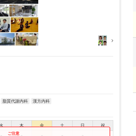
脂質代謝内科
漢方内科
水
木
金
土
日
祝
●
●
●
●
●