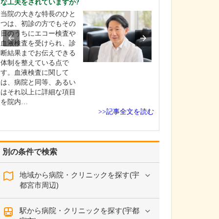
な工夫をされていますか?
患者さんのニー
当院の大きな特長のひと
てどのようなご
つは、初診の方でもその
対応するという
日のうちにエコー検査や
リニックの特徴
血液検査を受けられ、診
か。特に、今の
断結果までお伝えできる
は専門分野が細
体制を整えている点で
れていて、担当
す。血液検査に関して
原因がわからな
は、病院と同等、あるい
「専門外」とし
はそれ以上に詳細な項目
い…
を院内…
>>記事全文を読む
別の条件で検索
地域から病院・クリニックを探す(宇
都宮市周辺)
駅から病院・クリニックを探す(宇都