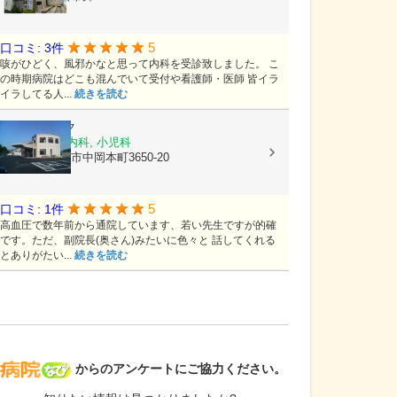
5
口コミ: 3件
咳がひどく、風邪かなと思って内科を受診致しました。 こ
の時期病院はどこも混んでいて受付や看護師・医師 皆イラ
イラしてる人...
続きを読む
森クリニック
循環器内科, 内科, 小児科
栃木県宇都宮市中岡本町3650-20
5
口コミ: 1件
高血圧で数年前から通院しています、若い先生ですが的確
です。ただ、副院長(奥さん)みたいに色々と 話してくれる
とありがたい...
続きを読む
病院なび
からのアンケートにご協力ください。