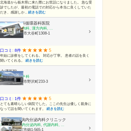
北海道から栃木県に来た際にお世話になりました。 急な受
診でしたが、最初の電話での対応から本当に良くしていた
だき、感謝しか...
続きを読む
わたなべ内科循環器科医院
内科, 循環器内科, 漢方内科, ...
栃木県宇都宮市大谷町1308-1
5
口コミ: 8件
年始に診察をしてくれる。 対応が丁寧。 患者の話を良く
聞いてくれる。
続きを読む
永澤医院
内科, リウマチ科
栃木県宇都宮市野沢町233-3
5
口コミ: 1件
とても素晴らしい病院でした。ここの先生は優しく親身に
なって話を聞いてくれます。
続きを読む
ふじた糖尿病内分泌内科クリニック
糖尿病内科, 内分泌内科, 代謝内科, ...
栃木県宇都宮市錦1-565-1