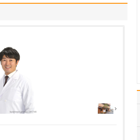
い。
患者さんの体の健康だけ
でなく心の健康にも寄り
添い、患者さんが健康に
生きることを支えてい
く、ということですね。
これは、医師を目指した
当時から変わらずもち続
けている私の原点です。
来院される方の多くは、
病気…
>>記事全文を読む