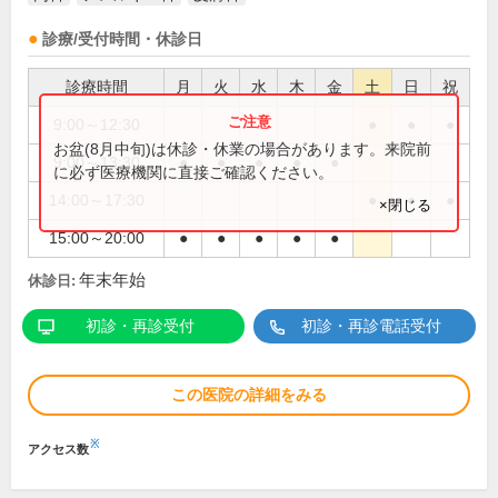
診療/受付時間・休診日
診療時間
月
火
水
木
金
土
日
祝
9:00～12:30
●
●
●
お盆(8月中旬)は休診・休業の場合があります。来院前
9:00～13:30
●
●
●
●
●
に必ず医療機関に直接ご確認ください。
14:00～17:30
●
●
●
×閉じる
15:00～20:00
●
●
●
●
●
年末年始
休診日:
初診・再診受付
初診・再診電話受付
この医院の詳細をみる
※
アクセス数