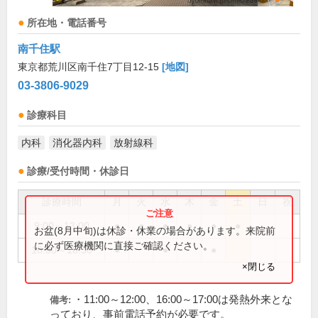
所在地・電話番号
南千住駅
東京都荒川区南千住7丁目12-15
[地図]
03-3806-9029
診療科目
内科
消化器内科
放射線科
診療/受付時間・休診日
診療時間
月
火
水
木
金
土
日
祝
9:00～13:00
●
●
●
●
●
●
お盆(8月中旬)は休診・休業の場合があります。来院前
に必ず医療機関に直接ご確認ください。
16:00～18:30
●
●
●
×閉じる
・11:00～12:00、16:00～17:00は発熱外来とな
備考:
っており、事前電話予約が必要です。