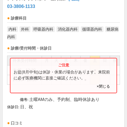
03-3806-1133
診療科目
内科
外科
呼吸器内科
消化器内科
循環器内科
糖尿病
内科
診療/受付時間・休診日
外来受付時間
月
火
水
木
金
土
日
祝
8:45～12:30
●
●
●
●
●
●
お盆(8月中旬)は休診・休業の場合があります。来院前
に必ず医療機関に直接ご確認ください。
14:15～18:00
●
●
●
●
●
×閉じる
土曜AMのみ、予約制、臨時休診あり
備考:
日、祝
休診日:
口コミ