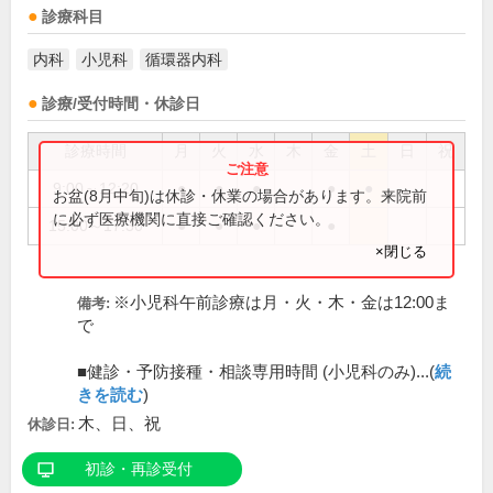
診療科目
内科
小児科
循環器内科
診療/受付時間・休診日
診療時間
月
火
水
木
金
土
日
祝
9:00～12:20
●
●
●
●
●
お盆(8月中旬)は休診・休業の場合があります。来院前
に必ず医療機関に直接ご確認ください。
15:00～17:30
●
●
●
●
×閉じる
※小児科午前診療は月・火・木・金は12:00ま
備考:
で
■健診・予防接種・相談専用時間 (小児科のみ)...(
続
きを読む
)
木、日、祝
休診日:
初診・再診受付