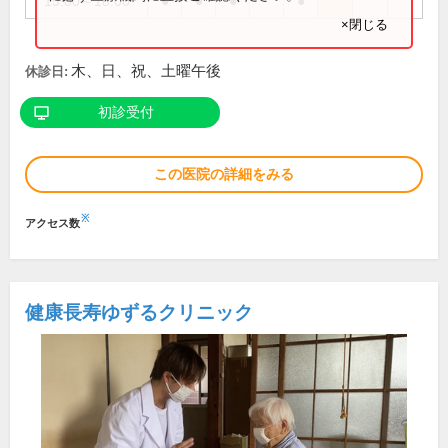
15:00～18:00
●
●
●
●
×閉じる
木、日、祝、土曜午後
休診日:
初診受付
この医院の詳細をみる
※
アクセス数
健康長寿ゆずるクリニック