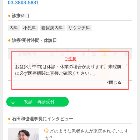
03-3803-5831
診療科目
内科
小児科
糖尿病内科
リウマチ科
診療/受付時間・休診日
診療時間
月
火
水
木
金
土
日
祝
9:00～13:00
●
●
●
●
●
●
●
●
お盆(8月中旬)は休診・休業の場合があります。来院前
に必ず医療機関に直接ご確認ください。
15:00～19:00
●
●
●
●
●
×閉じる
初診・再診受付
石田和也
理事長
にインタビュー
どのような患者さんが来院されています
か?