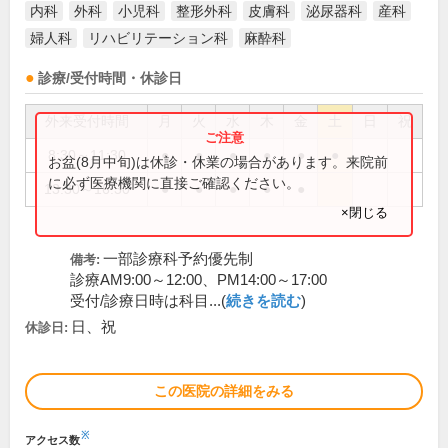
内科
外科
小児科
整形外科
皮膚科
泌尿器科
産科
婦人科
リハビリテーション科
麻酔科
診療/受付時間・休診日
外来受付時間
月
火
水
木
金
土
日
祝
8:30～11:30
●
●
●
●
●
●
お盆(8月中旬)は休診・休業の場合があります。来院前
に必ず医療機関に直接ご確認ください。
13:30～16:30
●
●
●
●
●
×閉じる
一部診療科予約優先制
備考:
診療AM9:00～12:00、PM14:00～17:00
受付/診療日時は科目...(
続きを読む
)
日、祝
休診日:
この医院の詳細をみる
※
アクセス数