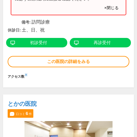
×閉じる
訪問診療
備考:
土、日、祝
休診日:
初診受付
再診受付
この医院の詳細をみる
※
アクセス数
とかの医院
6
口コミ
件