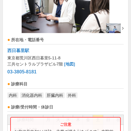
所在地・電話番号
西日暮里駅
東京都荒川区西日暮里5-11-8
三共セントラルプラザビル7階
[地図]
03-3805-8181
診療科目
内科
消化器内科
肝臓内科
外科
診療/受付時間・休診日
診療時間
月
火
水
木
金
土
日
祝
9:30～12:30
●
●
●
●
●
●