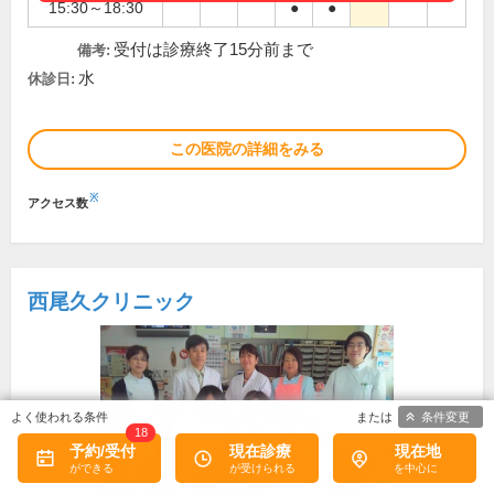
15:30～18:30
●
●
受付は診療終了15分前まで
備考:
水
休診日:
この医院の詳細をみる
※
アクセス数
西尾久クリニック
条件変更
18
予約/受付
現在診療
現在地