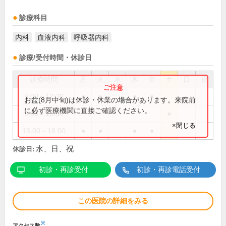
診療科目
内科
血液内科
呼吸器内科
診療/受付時間・休診日
診療時間
月
火
水
木
金
土
日
祝
9:00～12:30
●
●
●
●
お盆(8月中旬)は休診・休業の場合があります。来院前
に必ず医療機関に直接ご確認ください。
9:00～13:30
●
×閉じる
15:00～18:00
●
●
●
●
水、日、祝
休診日:
初診・再診受付
初診・再診電話受付
この医院の詳細をみる
※
アクセス数