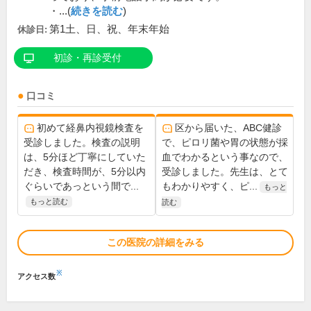
・...(
続きを読む
)
第1土、日、祝、年末年始
休診日:
初診・再診受付
口コミ
初めて経鼻内視鏡検査を
区から届いた、ABC健診
受診しました。検査の説明
で、ピロリ菌や胃の状態が採
は、5分ほど丁寧にしていた
血でわかるという事なので、
だき、検査時間が、5分以内
受診しました。先生は、とて
ぐらいであっという間で...
もわかりやすく、ピ...
もっと
もっと読む
読む
この医院の詳細をみる
※
アクセス数