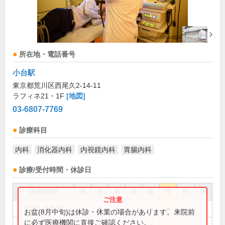
所在地・電話番号
小台駅
東京都荒川区西尾久2-14-11
ラフィネ21・1F
[地図]
03-6807-7769
診療科目
内科
消化器内科
内視鏡内科
胃腸内科
診療/受付時間・休診日
診療時間
月
火
水
木
金
土
日
祝
9:00～13:00
●
●
●
●
●
お盆(8月中旬)は休診・休業の場合があります。来院前
に必ず医療機関に直接ご確認ください。