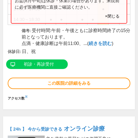
お盆(8月中旬)は休診・休業の場合があります。来院前
に必ず医療機関に直接ご確認ください。
14:00～17:00
●
×閉じる
14:30～18:30
●
●
●
●
受付時間:午前・午後ともに診察時間終了の15分
備考:
前となっております。
点滴・健康診断は午前11:00、...(
続きを読む
)
日、祝
休診日:
初診・再診受付
この医院の詳細をみる
※
アクセス数
オンライン診療
【 24h 】 今から受診できる