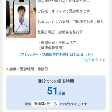
急な発熱や風邪などの体調不良に
ご自宅・オフィスで受診出来ます
お薬はお近くの薬局、宅配便でお受け取り
登園許可証・診断書も発行可
【夜間休日・全国エリア】
【健康保険適用】
【アレルギー・花粉症専門外来】はじめました！
こちらから＞＞
診療／受付時間・休診日
受診までの目安時間
51
分後
16
35
時
分ごろ
最短
にお呼びいたします