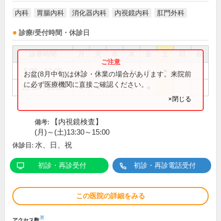
内科
胃腸内科
消化器内科
内視鏡内科
肛門外科
診療/受付時間・休診日
診療時間
月
火
水
木
金
土
日
祝
9:00～12:00
●
●
●
●
●
お盆(8月中旬)は休診・休業の場合があります。来院前
に必ず医療機関に直接ご確認ください。
15:00～18:00
●
●
●
●
×閉じる
【内視鏡検査】
備考:
(月)～(土)13:30～15:00
水、日、祝
休診日:
初診・再診受付
初診・再診電話受付
この医院の詳細をみる
※
アクセス数