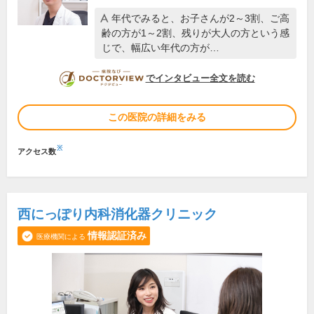
年代でみると、お子さんが2～3割、ご高
齢の方が1～2割、残りが大人の方という感
じで、幅広い年代の方が…
DOCTORVIEW
でインタビュー全文を読む
この医院の詳細をみる
※
アクセス数
西にっぽり内科消化器クリニック
情報認証済み
医療機関による