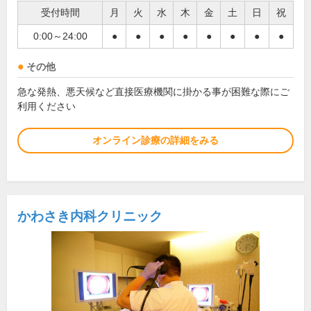
受付時間
月
火
水
木
金
土
日
祝
0:00～24:00
●
●
●
●
●
●
●
●
その他
急な発熱、悪天候など直接医療機関に掛かる事が困難な際にご
利用ください
オンライン診療の詳細をみる
かわさき内科クリニック