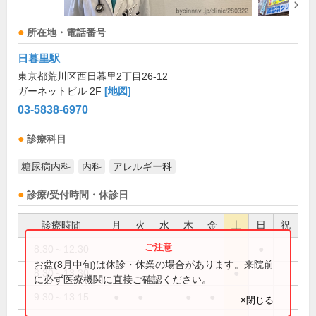
所在地・電話番号
日暮里駅
東京都荒川区西日暮里2丁目26-12
ガーネットビル 2F
[地図]
03-5838-6970
診療科目
糖尿病内科
内科
アレルギー科
診療/受付時間・休診日
診療時間
月
火
水
木
金
土
日
祝
8:30～12:30
●
お盆(8月中旬)は休診・休業の場合があります。来院前
8:30～13:30
●
に必ず医療機関に直接ご確認ください。
9:30～13:15
●
●
●
●
×閉じる