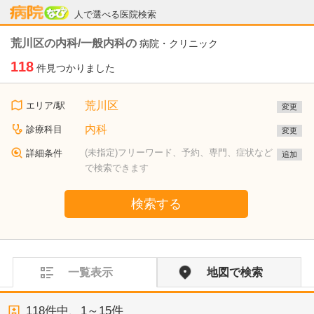
病院なび
人で選べる医院検索
荒川区の内科/一般内科の
病院・クリニック
118
件見つかりました
荒川区
エリア/駅
変更
内科
診療科目
変更
(未指定)フリーワード、予約、専門、症状など
詳細条件
追加
で検索できます
検索する
一覧表示
地図で検索
118
件中、
1～15件