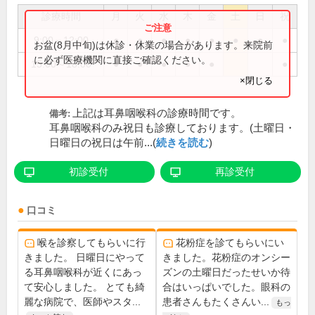
診療時間
月
火
水
木
金
土
日
祝
9:00～12:00
●
●
●
●
●
●
●
●
お盆(8月中旬)は休診・休業の場合があります。来院前
に必ず医療機関に直接ご確認ください。
15:00～18:00
●
●
●
●
●
●
×閉じる
上記は耳鼻咽喉科の診療時間です。
備考:
耳鼻咽喉科のみ祝日も診療しております。(土曜日・
日曜日の祝日は午前...(
続きを読む
)
初診受付
再診受付
口コミ
喉を診察してもらいに行
花粉症を診てもらいにい
きました。 日曜日にやって
きました。花粉症のオンシー
る耳鼻咽喉科が近くにあっ
ズンの土曜日だったせいか待
て安心しました。 とても綺
合はいっぱいでした。眼科の
麗な病院で、医師やスタ...
患者さんもたくさんい...
もっ