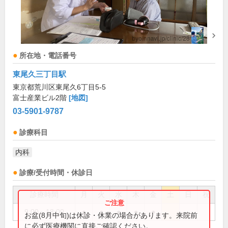
所在地・電話番号
東尾久三丁目駅
東京都荒川区東尾久6丁目5-5
富士産業ビル2階
[地図]
03-5901-9787
診療科目
内科
診療/受付時間・休診日
診療時間
月
火
水
木
金
土
日
祝
9:00～18:00
●
●
●
●
●
お盆(8月中旬)は休診・休業の場合があります。来院前
に必ず医療機関に直接ご確認ください。