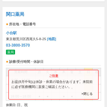
関口薬局
所在地・電話番号
小台駅
東京都荒川区西尾久5-8-25
[地図]
03-3800-3570
薬局
診療/受付時間・休診日
営業時間
月
火
水
木
金
土
日
祝
9:00～14:00
●
●
●
●
●
●
お盆(8月中旬)は休診・休業の場合があります。来院前
に必ず医療機関に直接ご確認ください。
14:00～16:00
●
●
●
●
●
×閉じる
16:00～18:00
●
●
●
●
日、祝
休業日: