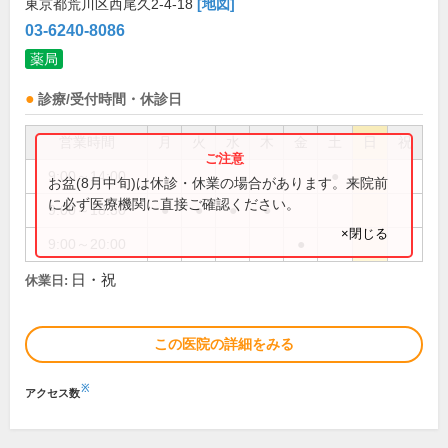
東京都荒川区西尾久2-4-18
[地図]
03-6240-8086
薬局
診療/受付時間・休診日
営業時間
月
火
水
木
金
土
日
祝
9:00～14:00
●
お盆(8月中旬)は休診・休業の場合があります。来院前
に必ず医療機関に直接ご確認ください。
9:00～18:30
●
●
●
●
×閉じる
9:00～20:00
●
日・祝
休業日:
この医院の詳細をみる
※
アクセス数