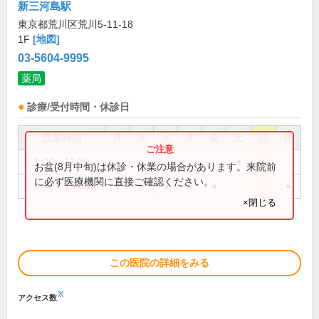
新三河島駅
東京都荒川区荒川5-11-18
1F
[地図]
03-5604-9995
薬局
診療/受付時間・休診日
営業時間
月
火
水
木
金
土
日
祝
9:00～12:30
●
●
お盆(8月中旬)は休診・休業の場合があります。来院前
に必ず医療機関に直接ご確認ください。
9:00～18:30
●
●
●
●
●
●
×閉じる
この医院の詳細をみる
※
アクセス数