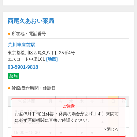
西尾久あおい薬局
所在地・電話番号
荒川車庫前駅
東京都荒川区西尾久八丁目25番4号
エスコート中里101
[地図]
03-5901-9818
薬局
診療/受付時間・休診日
営業時間
月
火
水
木
金
土
日
祝
9:00～12:30
●
●
●
●
●
お盆(8月中旬)は休診・休業の場合があります。来院前
に必ず医療機関に直接ご確認ください。
14:00～16:30
●
×閉じる
15:00～18:30
●
●
●
●