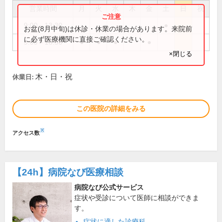
営業時間
月
火
水
木
金
土
日
祝
9:00～13:30
●
お盆(8月中旬)は休診・休業の場合があります。来院前
に必ず医療機関に直接ご確認ください。
9:00～18:30
●
●
●
●
×閉じる
木・日・祝
休業日:
この医院の詳細をみる
※
アクセス数
【24h】
病院なび医療相談
病院なび公式サービス
症状や受診について医師に相談ができま
す。
症状に適した診療科