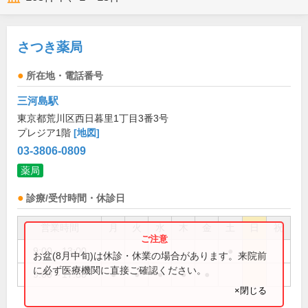
さつき薬局
所在地・電話番号
三河島駅
東京都荒川区西日暮里1丁目3番3号
プレジア1階
[地図]
03-3806-0809
薬局
診療/受付時間・休診日
営業時間
月
火
水
木
金
土
日
祝
9:00～13:00
●
お盆(8月中旬)は休診・休業の場合があります。来院前
に必ず医療機関に直接ご確認ください。
9:00～17:30
●
●
●
●
●
×閉じる