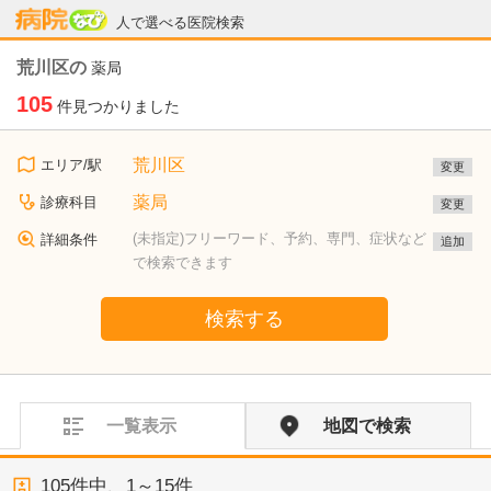
病院なび
人で選べる医院検索
荒川区の
薬局
105
件見つかりました
荒川区
エリア/駅
変更
薬局
診療科目
変更
(未指定)フリーワード、予約、専門、症状など
詳細条件
追加
で検索できます
検索する
一覧表示
地図で検索
105
件中、
1～15件