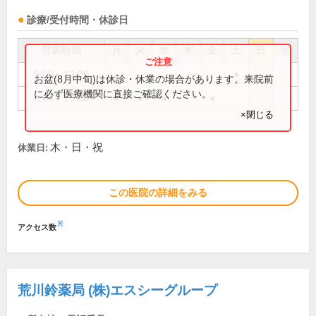
診療/受付時間・休診日
営業時間
月
火
水
木
金
土
日
祝
9:00～13:00
●
お盆(8月中旬)は休診・休業の場合があります。来院前
に必ず医療機関に直接ご確認ください。
9:00～19:00
●
●
●
●
×閉じる
木・日・祝
休業日:
この医院の詳細をみる
※
アクセス数
荒川鈴薬局 (株)エスシーグループ