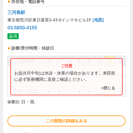
所在地・電話番号
三河島駅
東京都荒川区東日暮里3-43-6イシマキビル1F
[地図]
03-5850-4155
薬局
診療/受付時間・休診日
営業時間
月
火
水
木
金
土
日
祝
9:00～13:00
●
お盆(8月中旬)は休診・休業の場合があります。来院前
に必ず医療機関に直接ご確認ください。
9:00～17:00
●
×閉じる
9:00～18:30
●
●
●
●
日・祝
休業日:
この医院の詳細をみる