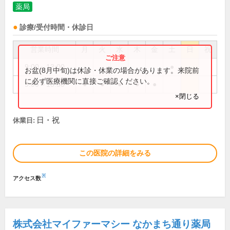
薬局
診療/受付時間・休診日
営業時間
月
火
水
木
金
土
日
祝
9:00～13:00
●
お盆(8月中旬)は休診・休業の場合があります。来院前
に必ず医療機関に直接ご確認ください。
9:00～18:30
●
●
●
●
●
×閉じる
日・祝
休業日:
この医院の詳細をみる
※
アクセス数
株式会社マイファーマシー なかまち通り薬局