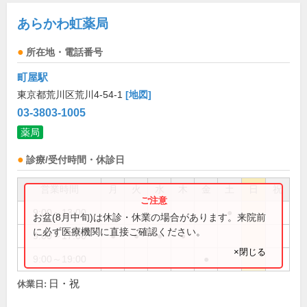
あらかわ虹薬局
所在地・電話番号
町屋駅
東京都荒川区荒川4-54-1
[地図]
03-3803-1005
薬局
診療/受付時間・休診日
営業時間
月
火
水
木
金
土
日
祝
9:00～13:00
●
お盆(8月中旬)は休診・休業の場合があります。来院前
に必ず医療機関に直接ご確認ください。
9:00～17:00
●
●
●
●
×閉じる
9:00～19:00
●
日・祝
休業日: