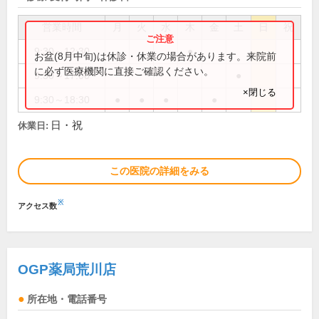
営業時間
月
火
水
木
金
土
日
祝
9:30～12:30
●
お盆(8月中旬)は休診・休業の場合があります。来院前
に必ず医療機関に直接ご確認ください。
9:30～17:00
●
×閉じる
9:30～18:30
●
●
●
●
日・祝
休業日:
この医院の詳細をみる
※
アクセス数
OGP薬局荒川店
所在地・電話番号