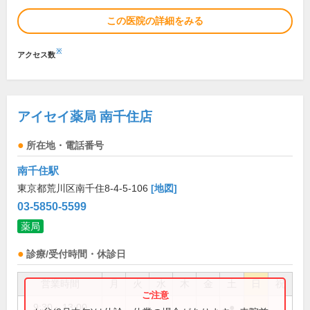
この医院の詳細をみる
※
アクセス数
アイセイ薬局 南千住店
所在地・電話番号
南千住駅
東京都荒川区南千住8-4-5-106
[地図]
03-5850-5599
薬局
診療/受付時間・休診日
営業時間
月
火
水
木
金
土
日
祝
9:30～13:00
●