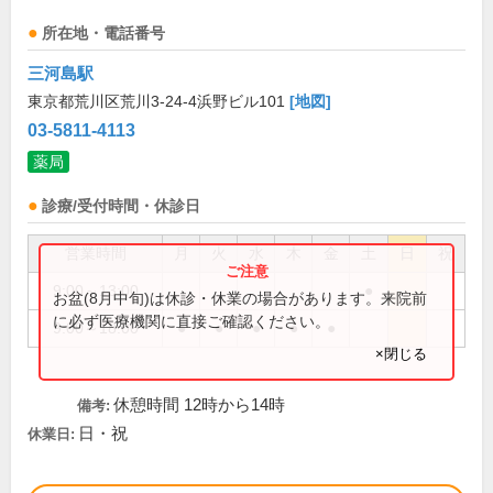
所在地・電話番号
三河島駅
東京都荒川区荒川3-24-4浜野ビル101
[地図]
03-5811-4113
薬局
診療/受付時間・休診日
営業時間
月
火
水
木
金
土
日
祝
9:00～13:00
●
お盆(8月中旬)は休診・休業の場合があります。来院前
に必ず医療機関に直接ご確認ください。
9:00～18:00
●
●
●
●
●
×閉じる
休憩時間 12時から14時
備考:
日・祝
休業日: