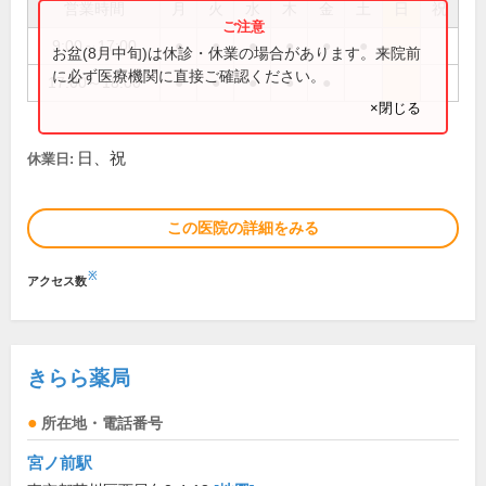
営業時間
月
火
水
木
金
土
日
祝
9:00～17:00
●
●
●
●
●
●
お盆(8月中旬)は休診・休業の場合があります。来院前
に必ず医療機関に直接ご確認ください。
17:00～18:00
●
●
●
●
●
×閉じる
日、祝
休業日:
この医院の詳細をみる
※
アクセス数
きらら薬局
所在地・電話番号
宮ノ前駅