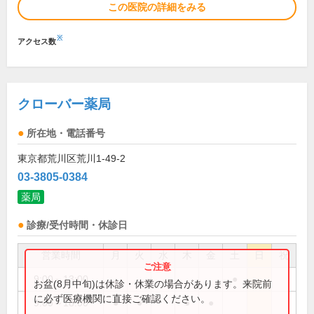
この医院の詳細をみる
※
アクセス数
クローバー薬局
所在地・電話番号
東京都荒川区荒川1-49-2
03-3805-0384
薬局
診療/受付時間・休診日
営業時間
月
火
水
木
金
土
日
祝
9:00～13:00
●
お盆(8月中旬)は休診・休業の場合があります。来院前
に必ず医療機関に直接ご確認ください。
9:00～18:00
●
●
●
●