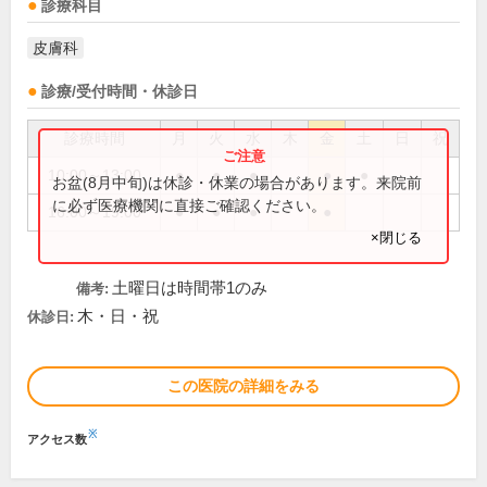
診療科目
皮膚科
診療/受付時間・休診日
診療時間
月
火
水
木
金
土
日
祝
10:00～13:00
●
●
●
●
●
お盆(8月中旬)は休診・休業の場合があります。来院前
に必ず医療機関に直接ご確認ください。
16:00～19:00
●
●
●
●
×閉じる
土曜日は時間帯1のみ
備考:
木・日・祝
休診日:
この医院の詳細をみる
※
アクセス数