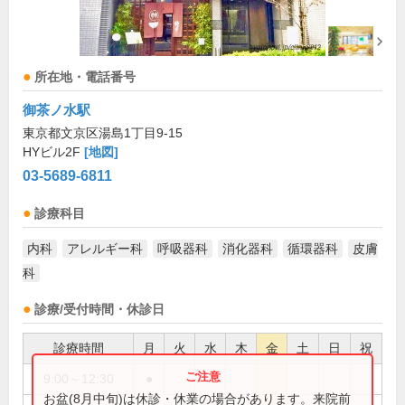
所在地・電話番号
御茶ノ水駅
東京都文京区湯島1丁目9-15
HYビル2F
[地図]
03-5689-6811
診療科目
内科
アレルギー科
呼吸器科
消化器科
循環器科
皮膚
科
診療/受付時間・休診日
診療時間
月
火
水
木
金
土
日
祝
9:00～12:30
●
お盆(8月中旬)は休診・休業の場合があります。来院前