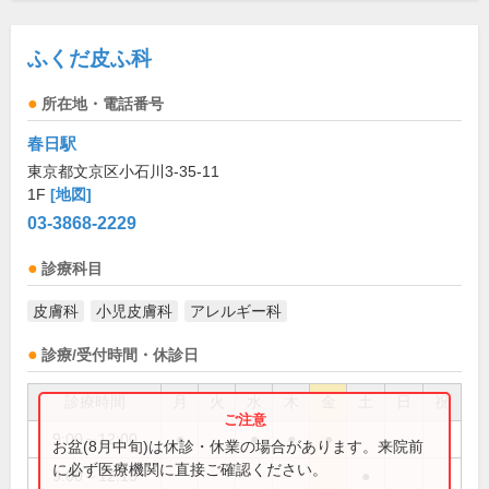
ふくだ皮ふ科
所在地・電話番号
春日駅
東京都文京区小石川3-35-11
1F
[地図]
03-3868-2229
診療科目
皮膚科
小児皮膚科
アレルギー科
診療/受付時間・休診日
診療時間
月
火
水
木
金
土
日
祝
9:00～12:00
●
●
●
●
お盆(8月中旬)は休診・休業の場合があります。来院前
に必ず医療機関に直接ご確認ください。
9:00～12:15
●