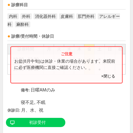
診療科目
内科
外科
消化器外科
皮膚科
肛門外科
アレルギー
科
麻酔科
診療/受付時間・休診日
診療時間
月
火
水
木
金
土
日
祝
10:00～12:30
●
●
●
●
●
お盆(8月中旬)は休診・休業の場合があります。来院前
に必ず医療機関に直接ご確認ください。
15:30～19:30
●
●
●
●
×閉じる
日曜AMのみ
備考:
寝不足, 不眠
月、水、祝
休診日:
初診受付