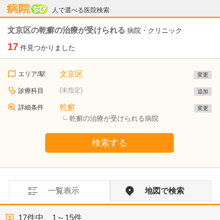
病院なび
人で選べる医院検索
文京区の乾癬の治療が受けられる
病院・クリニック
17
件見つかりました
文京区
エリア/駅
変更
(未指定)
診療科目
追加
乾癬
詳細条件
変更
乾癬の治療が受けられる病院
検索する
一覧表示
地図で検索
17
件中、
1～15件