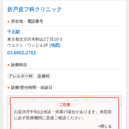
折戸皮フ科クリニック
所在地・電話番号
千石駅
東京都文京区本駒込2丁目10-3
ウエスト・ワンビル2F
[地図]
03-6902-2781
診療科目
アレルギー科
皮膚科
診療/受付時間・休診日
外来受付時間
月
火
水
木
金
土
日
祝
9:30～12:30
●
●
●
●
お盆(8月中旬)は休診・休業の場合があります。来院前
に必ず医療機関に直接ご確認ください。
9:30～13:00
●
×閉じる