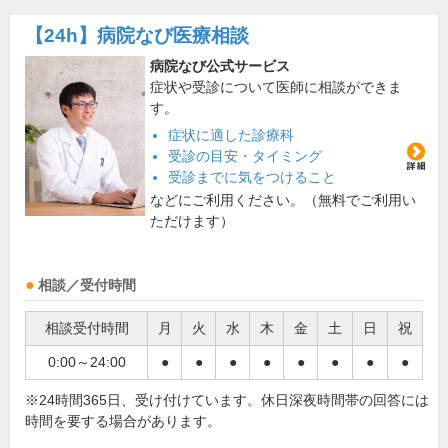
【24h】
病院なび医療相談
病院なび公式サービス
症状や受診について医師に相談ができま
す。
症状に適した診療科
受診の目安・タイミング
受診までに気をつけること
などにご利用ください。（無料でご利用い
ただけます）
相談／受付時間
相談受付時間
月
火
水
木
金
土
日
祝
0:00～24:00
●
●
●
●
●
●
●
●
※24時間365日、受け付けています。休日深夜時間帯の回答には
時間を要する場合があります。