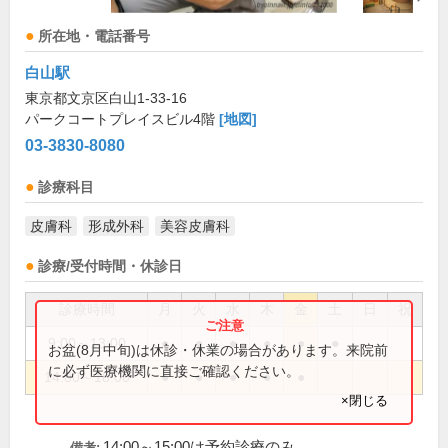
所在地・電話番号
白山駅
東京都文京区白山1-33-16
パークコートプレイスビル4階
[地図]
03-3830-8080
診療科目
皮膚科
形成外科
美容皮膚科
診療/受付時間・休診日
診療時間
月
火
水
木
金
土
日
祝
9:00～13:00
●
●
●
●
●
●
お盆(8月中旬)は休診・休業の場合があります。来院前
に必ず医療機関に直接ご確認ください。
14:00～18:00
●
●
●
●
●
×閉じる
14:00～15:00は予約診療のみ
備考: