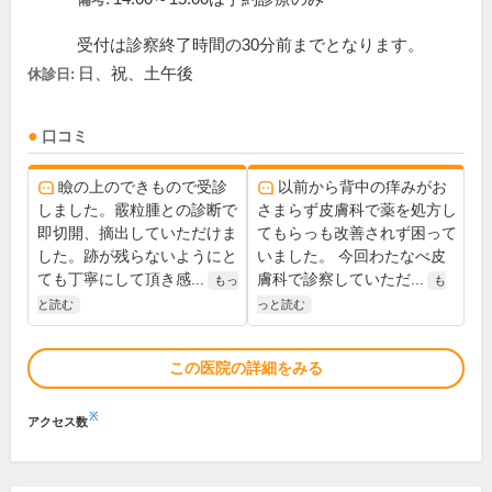
受付は診察終了時間の30分前までとなります。
日、祝、土午後
休診日:
口コミ
瞼の上のできもので受診
以前から背中の痒みがお
しました。霰粒腫との診断で
さまらず皮膚科で薬を処方し
即切開、摘出していただけま
てもらっも改善されず困って
した。跡が残らないようにと
いました。 今回わたなべ皮
ても丁寧にして頂き感...
膚科で診察していただ...
もっ
も
と読む
っと読む
この医院の詳細をみる
※
アクセス数