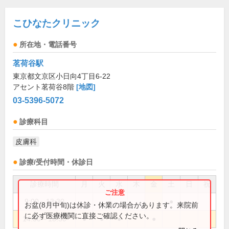
こひなたクリニック
所在地・電話番号
茗荷谷駅
東京都文京区小日向4丁目6-22
アセント茗荷谷8階
[地図]
03-5396-5072
診療科目
皮膚科
診療/受付時間・休診日
診療時間
月
火
水
木
金
土
日
祝
9:00～13:30
●
お盆(8月中旬)は休診・休業の場合があります。来院前
に必ず医療機関に直接ご確認ください。
14:00～18:30
●
●
●
●