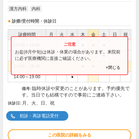
漢方内科
内科
診療/受付時間・休診日
診療時間
月
火
水
木
金
土
日
祝
10:00～13:00
●
●
●
お盆(8月中旬)は休診・休業の場合があります。来院前
14:00～16:00
●
に必ず医療機関に直接ご確認ください。
14:00～18:00
●
●
×閉じる
14:00～19:00
●
臨時休診や変更のことがあります。予約優先で
備考:
す。当日でも結構ですので事前にご連絡下さい。
月、火、日、祝
休診日:
初診・再診電話受付
この医院の詳細をみる