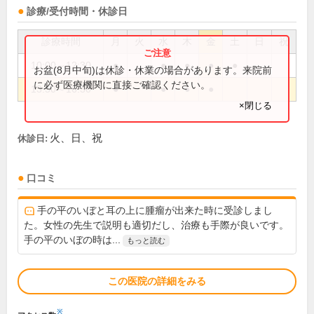
診療/受付時間・休診日
診療時間
月
火
水
木
金
土
日
祝
10:00～12:30
●
●
●
●
●
お盆(8月中旬)は休診・休業の場合があります。来院前
に必ず医療機関に直接ご確認ください。
13:50～16:30
●
●
●
●
×閉じる
火、日、祝
休診日:
口コミ
手の平のいぼと耳の上に腫瘤が出来た時に受診しまし
た。女性の先生で説明も適切だし、治療も手際が良いです。
手の平のいぼの時は...
もっと読む
この医院の詳細をみる
※