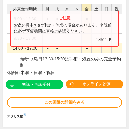
外来受付時間
月
火
水
木
金
土
日
祝
9:00～12:30
●
●
●
お盆(8月中旬)は休診・休業の場合があります。来院前
9:00～13:30
●
に必ず医療機関に直接ご確認ください。
9:30～13:30
●
×閉じる
14:00～17:00
●
●
●
水曜日13:30-15:30は手術・処置のみの完全予約
備考:
制
木曜・日曜・祝日
休診日:
オンライン診療
初診・再診受付
この医院の詳細をみる
※
アクセス数