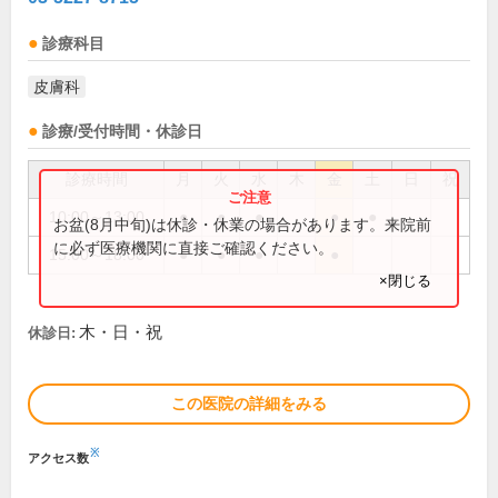
診療科目
皮膚科
診療/受付時間・休診日
診療時間
月
火
水
木
金
土
日
祝
10:00～13:00
●
●
●
●
●
お盆(8月中旬)は休診・休業の場合があります。来院前
に必ず医療機関に直接ご確認ください。
15:00～18:00
●
●
●
●
×閉じる
木・日・祝
休診日:
この医院の詳細をみる
※
アクセス数