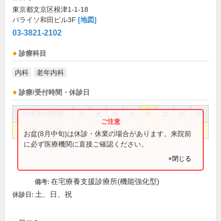
東京都文京区根津1-1-18
パライソ和田ビル3F
[地図]
03-3821-2102
診療科目
内科
老年内科
診療/受付時間・休診日
外来受付時間
月
火
水
木
金
土
日
祝
9:00～17:00
●
●
●
●
●
お盆(8月中旬)は休診・休業の場合があります。来院前
に必ず医療機関に直接ご確認ください。
×閉じる
在宅療養支援診療所(機能強化型)
備考:
土、日、祝
休診日: