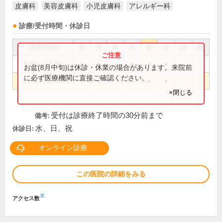
皮膚科
美容皮膚科
小児皮膚科
アレルギー科
診療/受付時間・休診日
診療時間
月
火
水
木
金
土
日
祝
9:00～13:30
●
●
●
●
●
お盆(8月中旬)は休診・休業の場合があります。来院前
に必ず医療機関に直接ご確認ください。
14:30～17:00
●
●
●
●
●
×閉じる
受付は診療終了時間の30分前まで
備考:
水、日、祝
休診日:
オンライン診療
この医院の詳細をみる
※
アクセス数