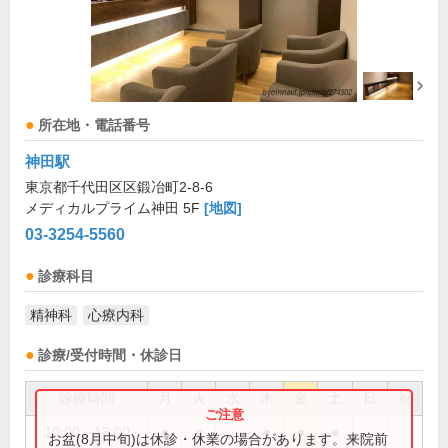
所在地・電話番号
神田駅
東京都千代田区区鍛冶町2-8-6
メディカルプライム神田 5F
[地図]
03-3254-5560
診療科目
精神科
心療内科
診療/受付時間・休診日
診療時間
月
火
水
木
金
土
日
祝
10:00～13:00
●
●
●
●
●
お盆(8月中旬)は休診・休業の場合があります。来院前