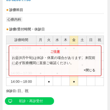
診療科目
心療内科
診療/受付時間・休診日
診療時間
月
火
水
木
金
土
日
祝
9:00～13:00
●
●
●
●
10:00～13:00
●
●
お盆(8月中旬)は休診・休業の場合があります。来院前
に必ず医療機関に直接ご確認ください。
14:00～17:00
●
×閉じる
14:00～17:30
●
●
14:00～18:00
●
●
日、祝
休診日:
初診・再診受付