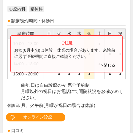
心療内科
精神科
診療/受付時間・休診日
診療時間
月
火
水
木
金
土
日
祝
10:00～13:00
●
お盆(8月中旬)は休診・休業の場合があります。来院前
11:00～14:00
●
●
●
●
●
に必ず医療機関に直接ご確認ください。
14:00～18:00
●
×閉じる
15:00～20:00
●
●
●
●
●
●
日は自由診療のみ 完全予約制
備考:
月曜以外の祝日はお電話にて開院状況をお確かめく
ださい。
月、火午前(月曜が祝日の場合は休診)
休診日:
オンライン診療
口コミ