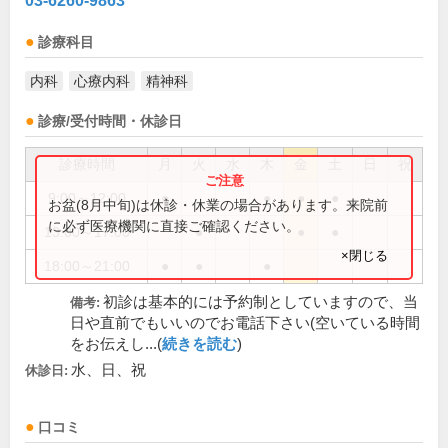
03-6260-9863
診療科目
内科
心療内科
精神科
診療/受付時間・休診日
診療時間
月
火
水
木
金
土
日
祝
9:00～12:00
●
●
●
●
お盆(8月中旬)は休診・休業の場合があります。来院前
に必ず医療機関に直接ご確認ください。
13:00～17:00
●
●
●
×閉じる
18:00～21:00
●
●
●
初診は基本的には予約制としていますので、当
備考:
日や直前でもいいのでお電話下さい(空いている時間
をお伝えし...(
続きを読む
)
水、日、祝
休診日:
口コミ