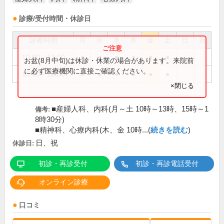
診療/受付時間・休診日
診療時間
月
火
水
木
金
土
日
祝
10:00～13:00
●
●
●
●
●
●
お盆(8月中旬)は休診・休業の場合があります。来院前
に必ず医療機関に直接ご確認ください。
15:00～18:30
●
●
●
●
●
●
×閉じる
■産婦人科、内科(月～土 10時～13時、15時～1
備考:
8時30分)
■精神科、心療内科(木、金 10時...(
続きを読む
)
日、祝
休診日:
初診・再診受付
初診・再診電話受付
オンライン診療
口コミ