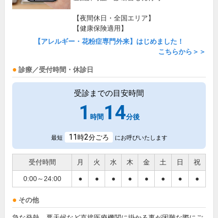
【夜間休日・全国エリア】
【健康保険適用】
【アレルギー・花粉症専門外来】はじめました！
こちらから＞＞
診療／受付時間・休診日
受診までの目安時間
1
14
時間
分後
11
2
時
分ごろ
最短
にお呼びいたします
受付時間
月
火
水
木
金
土
日
祝
0:00～24:00
●
●
●
●
●
●
●
●
その他
急な発熱、悪天候など直接医療機関に掛かる事が困難な際にご