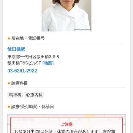
所在地・電話番号
飯田橋駅
東京都千代田区飯田橋3-6-8
飯田橋T&Sビル5F
[地図]
03-6261-2922
診療科目
精神科
心療内科
診療/受付時間・休診日
診療時間
月
火
水
木
金
土
日
祝
10:00～13:00
●
●
●
●
●
お盆(8月中旬)は休診・休業の場合があります。来院前