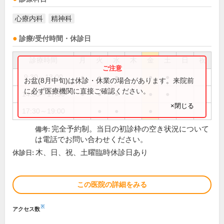
心療内科
精神科
診療/受付時間・休診日
診療時間
月
火
水
木
金
土
日
祝
9:30～13:00
●
●
●
●
●
お盆(8月中旬)は休診・休業の場合があります。来院前
に必ず医療機関に直接ご確認ください。
14:30～17:30
●
●
●
●
●
×閉じる
17:30～19:00
●
●
●
完全予約制。当日の初診枠の空き状況について
備考:
は電話でお問い合わせください。
木、日、祝、土曜臨時休診日あり
休診日:
この医院の詳細をみる
※
アクセス数