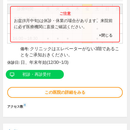
診療時間
月
火
水
木
金
土
日
祝
8:30～11:30
●
●
●
●
●
●
お盆(8月中旬)は休診・休業の場合があります。来院前
に必ず医療機関に直接ご確認ください。
13:00～15:00
●
●
●
●
×閉じる
16:00～18:30
●
●
●
●
クリニックはエレベーターがない3階であるこ
備考:
とをご承知おきください。
日、年末年始(12/30~1/3)
休診日:
初診・再診受付
この医院の詳細をみる
※
アクセス数