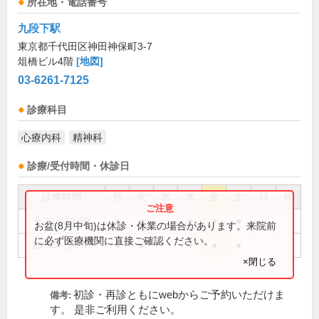
所在地・電話番号
九段下駅
東京都千代田区神田神保町3-7
俎橋ビル4階
[地図]
03-6261-7125
診療科目
心療内科
精神科
診療/受付時間・休診日
診療時間
月
火
水
木
金
土
日
祝
9:30～12:30
●
●
●
●
●
お盆(8月中旬)は休診・休業の場合があります。来院前
に必ず医療機関に直接ご確認ください。
13:30～18:00
●
●
●
●
●
×閉じる
初診・再診ともにwebからご予約いただけま
備考:
す。 是非ご利用ください。