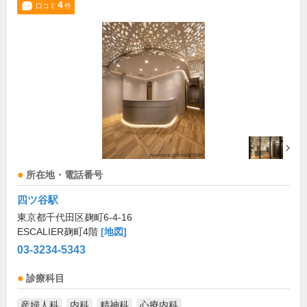
4
口コミ
件
所在地・電話番号
四ツ谷駅
東京都千代田区麹町6-4-16
ESCALIER麹町4階
[地図]
03-3234-5343
診療科目
産婦人科
内科
精神科
心療内科