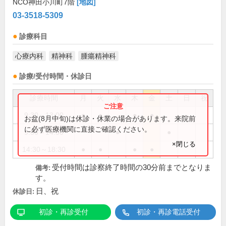
NCO神田小川町7階
[地図]
03-3518-5309
診療科目
心療内科
精神科
腫瘍精神科
診療/受付時間・休診日
診療時間
月
火
水
木
金
土
日
祝
9:30～13:00
●
●
●
●
お盆(8月中旬)は休診・休業の場合があります。来院前
に必ず医療機関に直接ご確認ください。
9:30～14:30
●
●
×閉じる
14:30～18:30
●
●
●
●
受付時間は診察終了時間の30分前までとなりま
備考:
す。
日、祝
休診日:
初診・再診受付
初診・再診電話受付