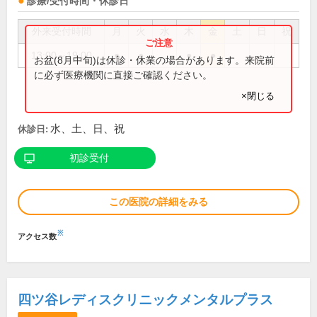
診療/受付時間・休診日
外来受付時間
月
火
水
木
金
土
日
祝
13:00～19:00
●
●
●
●
お盆(8月中旬)は休診・休業の場合があります。来院前
に必ず医療機関に直接ご確認ください。
×閉じる
水、土、日、祝
休診日:
初診受付
この医院の詳細をみる
※
アクセス数
四ツ谷レディスクリニックメンタルプラス