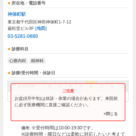
所在地・電話番号
神保町駅
東京都千代田区神田神保町1-7-12
巌松堂ビル3F
[地図]
03-5281-0880
診療科目
心療内科
精神科
診療/受付時間・休診日
診療時間
月
火
水
木
金
土
日
祝
10:30～20:00
●
●
●
●
●
お盆(8月中旬)は休診・休業の場合があります。来院前
に必ず医療機関に直接ご確認ください。
×閉じる
※受付時間は10:00-19:30です。
備考:
※診療時間・曜日などは柔軟に対応したいと考えて