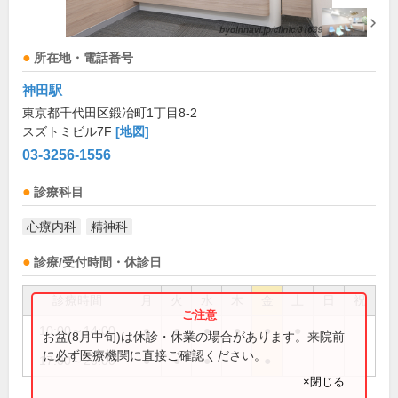
所在地・電話番号
神田駅
東京都千代田区鍛冶町1丁目8-2
スズトミビル7F
[地図]
03-3256-1556
診療科目
心療内科
精神科
診療/受付時間・休診日
診療時間
月
火
水
木
金
土
日
祝
10:00～14:00
●
●
●
●
●
●
お盆(8月中旬)は休診・休業の場合があります。来院前
に必ず医療機関に直接ご確認ください。
17:00～20:00
●
●
●
●
×閉じる