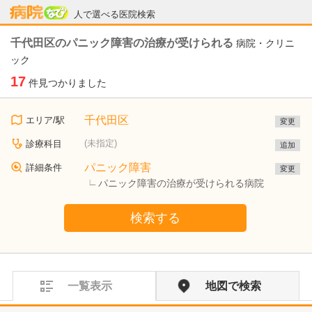
病院なび
人で選べる医院検索
千代田区のパニック障害の治療が受けられる
病院・クリニ
ック
17
件見つかりました
千代田区
エリア/駅
変更
(未指定)
診療科目
追加
パニック障害
詳細条件
変更
パニック障害の治療が受けられる病院
検索する
一覧表示
地図で検索