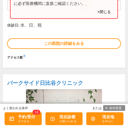
に必ず医療機関に直接ご確認ください。
15:00～19:00
●
●
●
●
×閉じる
水、日、祝
休診日:
この医院の詳細をみる
※
アクセス数
パークサイド日比谷クリニック
条件変更
13
予約/受付
現在診療
現在地