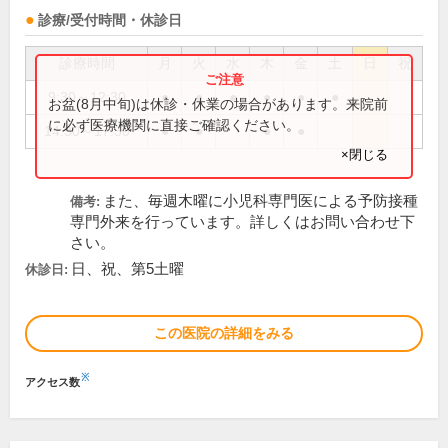
診療/受付時間・休診日
診療時間
月
火
水
木
金
土
日
祝
9:30～12:30
●
●
●
●
●
●
お盆(8月中旬)は休診・休業の場合があります。来院前
に必ず医療機関に直接ご確認ください。
14:30～17:30
●
●
●
●
×閉じる
また、毎週木曜に小児科専門医による予防接種
備考:
専門外来を行っています。詳しくはお問い合わせ下
さい。
日、祝、第5土曜
休診日:
この医院の詳細をみる
※
アクセス数