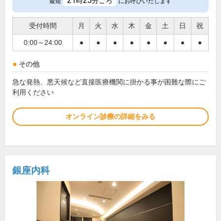
21
25
時
分ごろ
最短
にお呼びいたします
受付時間
月
火
水
木
金
土
日
祝
0:00～24:00
●
●
●
●
●
●
●
●
その他
急な発熱、悪天候など直接医療機関に掛かる事が困難な際にご
利用ください
オンライン診療の詳細をみる
銀座内科