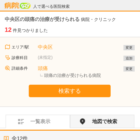
病院なび
人で選べる医院検索
中央区の頭痛の治療が受けられる
病院・クリニック
12
件見つかりました
中央区
エリア/駅
変更
(未指定)
診療科目
追加
頭痛
詳細条件
変更
頭痛の治療が受けられる病院
検索する
一覧表示
地図で検索
全
12
件