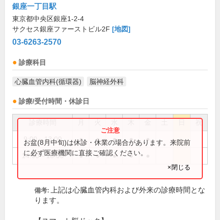
銀座一丁目駅
東京都中央区銀座1-2-4
サクセス銀座ファーストビル2F
[地図]
03-6263-2570
診療科目
心臓血管内科(循環器)
脳神経外科
診療/受付時間・休診日
診療時間
月
火
水
木
金
土
日
祝
9:00～13:00
●
●
●
●
●
お盆(8月中旬)は休診・休業の場合があります。来院前
に必ず医療機関に直接ご確認ください。
14:00～18:00
●
●
●
●
●
×閉じる
上記は心臓血管内科および外来の診療時間とな
備考:
ります。