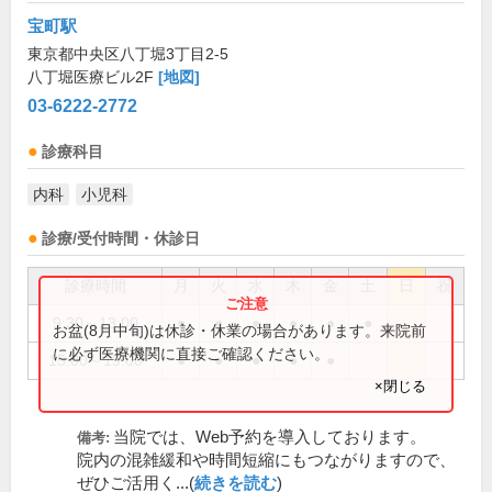
宝町駅
東京都中央区八丁堀3丁目2-5
八丁堀医療ビル2F
[地図]
03-6222-2772
診療科目
内科
小児科
診療/受付時間・休診日
診療時間
月
火
水
木
金
土
日
祝
9:30～13:00
●
●
●
●
●
●
お盆(8月中旬)は休診・休業の場合があります。来院前
に必ず医療機関に直接ご確認ください。
15:00～19:00
●
●
●
●
●
×閉じる
当院では、Web予約を導入しております。
備考:
院内の混雑緩和や時間短縮にもつながりますので、
ぜひご活用く...(
続きを読む
)