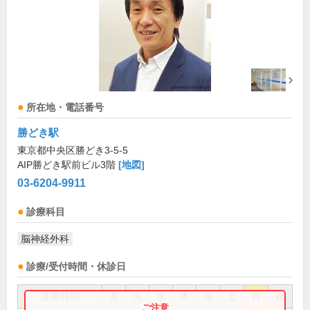
所在地・電話番号
勝どき駅
東京都中央区勝どき3-5-5
AIP勝どき駅前ビル3階
[地図]
03-6204-9911
診療科目
脳神経外科
診療/受付時間・休診日
診療時間
月
火
水
木
金
土
日
祝