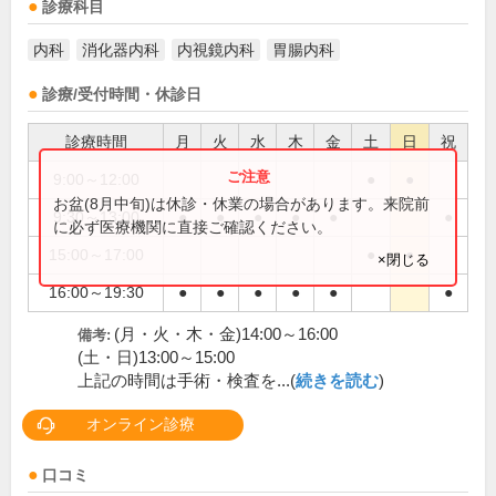
診療科目
内科
消化器内科
内視鏡内科
胃腸内科
診療/受付時間・休診日
診療時間
月
火
水
木
金
土
日
祝
9:00～12:00
●
●
お盆(8月中旬)は休診・休業の場合があります。来院前
9:30～13:00
●
●
●
●
●
●
に必ず医療機関に直接ご確認ください。
15:00～17:00
●
●
×閉じる
16:00～19:30
●
●
●
●
●
●
(月・火・木・金)14:00～16:00
備考:
(土・日)13:00～15:00
上記の時間は手術・検査を...(
続きを読む
)
オンライン診療
口コミ