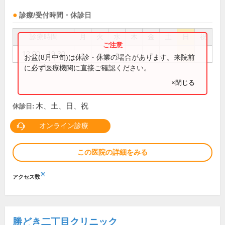
診療/受付時間・休診日
診療時間
月
火
水
木
金
土
日
祝
12:00～19:30
●
●
●
●
お盆(8月中旬)は休診・休業の場合があります。来院前
に必ず医療機関に直接ご確認ください。
×閉じる
木、土、日、祝
休診日:
オンライン診療
この医院の詳細をみる
※
アクセス数
勝どき二丁目クリニック