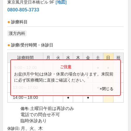
東京風月堂日本橋ビル 9F
[地図]
0800-805-3733
診療科目
漢方内科
診療/受付時間・休診日
診療時間
月
火
水
木
金
土
日
祝
9:00～12:00
●
●
お盆(8月中旬)は休診・休業の場合があります。来院前
10:00～13:00
●
●
に必ず医療機関に直接ご確認ください。
13:00～17:00
●
●
×閉じる
14:00～18:00
●
●
土曜日午前は再診のみ
備考:
電話での問合せ不可
臨時休診あり
月、火、木
休診日: