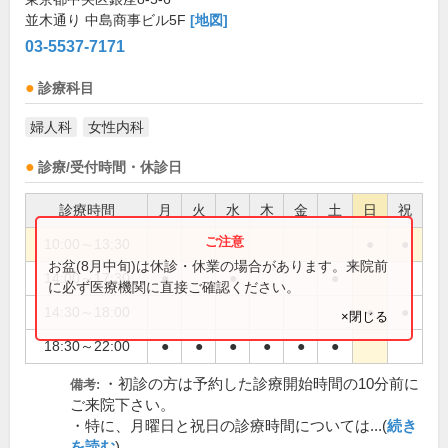
並木通り 中島商事ビル5F
[地図]
03-5537-7171
診療科目
婦人科
女性内科
診療/受付時間・休診日
診療時間
月
火
水
木
金
土
日
祝
10:00～13:30
●
●
お盆(8月中旬)は休診・休業の場合があります。来院前
14:00～17:30
●
●
●
に必ず医療機関に直接ご確認ください。
14:30～18:00
●
●
×閉じる
18:30～22:00
●
●
●
●
●
●
・初診の方は予約した診療開始時間の10分前に
備考:
ご来院下さい。
・特に、月曜日と祝日の診療時間については...(
続き
を読む
)