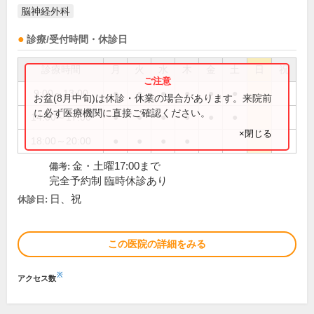
脳神経外科
診療/受付時間・休診日
診療時間
月
火
水
木
金
土
日
祝
9:00～13:00
●
●
●
●
●
●
お盆(8月中旬)は休診・休業の場合があります。来院前
に必ず医療機関に直接ご確認ください。
14:00～17:00
●
●
●
●
●
●
×閉じる
18:00～20:00
●
●
●
●
金・土曜17:00まで
備考:
完全予約制 臨時休診あり
日、祝
休診日:
この医院の詳細をみる
※
アクセス数