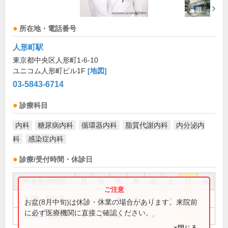
所在地・電話番号
人形町駅
東京都中央区人形町1-6-10
ユニコム人形町ビル1F
[地図]
03-5843-6714
診療科目
内科
糖尿病内科
循環器内科
脂質代謝内科
内分泌内
科
感染症内科
診療/受付時間・休診日
外来受付時間
月
火
水
木
金
土
日
祝
9:00～13:00
●
●
●
●
●
●
お盆(8月中旬)は休診・休業の場合があります。来院前
に必ず医療機関に直接ご確認ください。
15:30～18:30
●
●
●
●
×閉じる