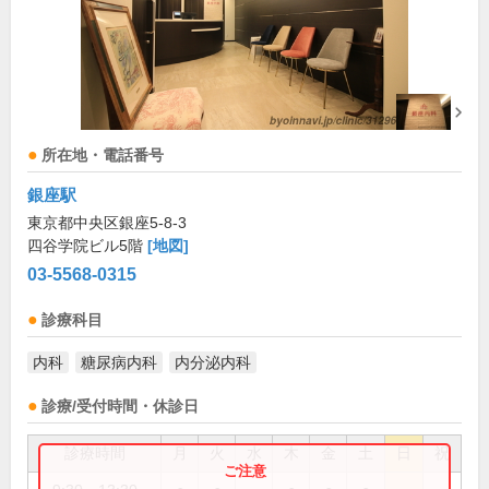
所在地・電話番号
銀座駅
東京都中央区銀座5-8-3
四谷学院ビル5階
[地図]
03-5568-0315
診療科目
内科
糖尿病内科
内分泌内科
診療/受付時間・休診日
診療時間
月
火
水
木
金
土
日
祝