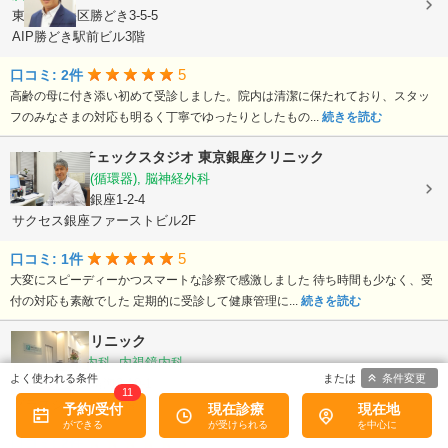
東京都中央区勝どき3-5-5
AIP勝どき駅前ビル3階
5
口コミ: 2件
高齢の母に付き添い初めて受診しました。院内は清潔に保たれており、スタッ
フのみなさまの対応も明るく丁寧でゆったりとしたもの...
続きを読む
メディカルチェックスタジオ 東京銀座クリニック
心臓血管内科(循環器), 脳神経外科
東京都中央区銀座1-2-4
サクセス銀座ファーストビル2F
5
口コミ: 1件
大変にスピーディーかつスマートな診察で感激しました 待ち時間も少なく、受
付の対応も素敵でした 定期的に受診して健康管理に...
続きを読む
晴海3丁目クリニック
内科, 消化器内科, 内視鏡内科, ...
条件変更
東京都中央区晴海3-10-1
11
グラスシティ晴海1階
予約/受付
現在診療
現在地
5
口コミ: 2件