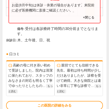
9:00～13:00
●
●
●
●
●
お盆(8月中旬)は休診・休業の場合があります。来院前
に必ず医療機関に直接ご確認ください。
15:00～19:00
●
●
●
●
×閉じる
受付は各診療終了時間の30分前までとなりま
備考:
す。
木、土午後、日、祝
休診日:
口コミ
高齢の母に付き添い初め
親切でとても信頼できる
て受診しました。院内は清潔
先生。最初は待ち時間が少し
に保たれており、スタッフの
だけありましたが、診察を受
みなさまの対応も明るく丁寧
けて納得。大きな病院とは違
でゆったりとしたもの...
い非常に丁寧な診察で...
もっ
もっ
と読む
と読む
この医院の詳細をみる