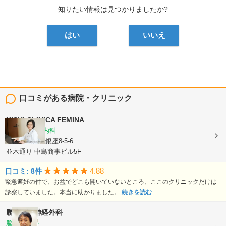
知りたい情報は見つかりましたか?
はい
いいえ
口コミがある病院・クリニック
KISHI CLINICA FEMINA
婦人科, 女性内科
東京都中央区銀座8-5-6
並木通り 中島商事ビル5F
4.88
口コミ: 8件
緊急避妊の件で、お盆でどこも開いていないところ、ここのクリニックだけは
診察していました。本当に助かりました。
続きを読む
勝どき脳神経外科
脳神経外科