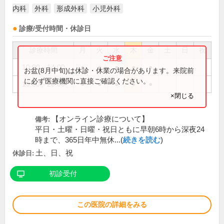
内科
外科
形成外科
小児外科
診療/受付時間・休診日
診療時間
月
火
水
木
金
土
日
祝
10:00～14:00
●
●
●
●
●
お盆(8月中旬)は休診・休業の場合があります。来院前
に必ず医療機関に直接ご確認ください。
16:00～20:00
●
●
●
●
●
×閉じる
【オンライン診療について】
備考:
平日・土曜・日曜・祝日ともに早朝6時から深夜24
時まで、365日年中無休...(
続きを読む
)
土、日、祝
休診日:
初診受付
この医院の詳細をみる