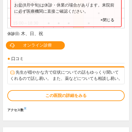
8:30～12:00
●
●
●
●
お盆(8月中旬)は休診・休業の場合があります。来院前
に必ず医療機関に直接ご確認ください。
8:30～14:00
●
×閉じる
15:00～18:30
●
●
●
●
木、日、祝
休診日:
オンライン診療
口コミ
先生が穏やかな方で症状についての話もゆっくり聞いて
くれるので話し易い。 また、薬などについても相談し易い。
この医院の詳細をみる
※
アクセス数