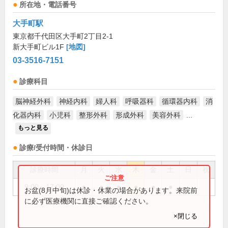
所在地・電話番号
大手町駅
東京都千代田区大手町2丁目2-1
新大手町ビル1F
[地図]
03-3516-7151
診療科目
脳神経外科
神経内科
婦人科
呼吸器科
循環器内科
消
化器内科
小児科
整形外科
形成外科
美容外科
...
もっと見る
診療/受付時間・休診日
診療時間
月
火
水
木
金
土
日
祝
9:00～17:00
●
●
●
●
●
●
お盆(8月中旬)は休診・休業の場合があります。来院前
に必ず医療機関に直接ご確認ください。
×閉じる