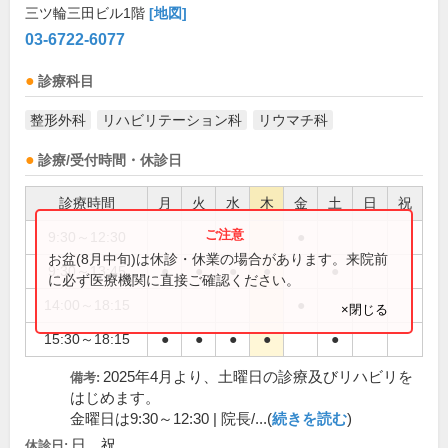
三ツ輪三田ビル1階
[地図]
03-6722-6077
診療科目
整形外科
リハビリテーション科
リウマチ科
診療/受付時間・休診日
診療時間
月
火
水
木
金
土
日
祝
9:30～12:30
●
お盆(8月中旬)は休診・休業の場合があります。来院前
9:30～13:45
●
●
●
●
●
に必ず医療機関に直接ご確認ください。
14:00～18:15
●
×閉じる
15:30～18:15
●
●
●
●
●
2025年4月より、土曜日の診療及びリハビリを
備考:
はじめます。
金曜日は9:30～12:30 | 院長/...(
続きを読む
)
日、祝
休診日: