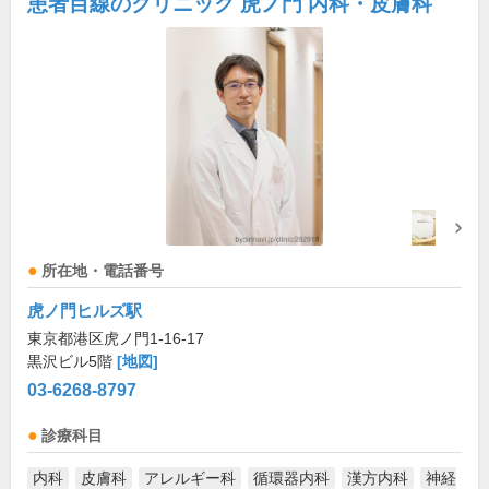
患者目線のクリニック 虎ノ門 内科・皮膚科
所在地・電話番号
虎ノ門ヒルズ駅
東京都港区虎ノ門1-16-17
黒沢ビル5階
[地図]
03-6268-8797
診療科目
内科
皮膚科
アレルギー科
循環器内科
漢方内科
神経