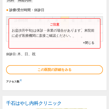
内科
神経内科
診療/受付時間・休診日
診療時間
月
火
水
木
金
土
日
祝
9:00～13:00
●
●
●
●
●
お盆(8月中旬)は休診・休業の場合があります。来院前
に必ず医療機関に直接ご確認ください。
15:00～18:00
●
●
●
●
●
×閉じる
木、日、祝
休診日:
この医院の詳細をみる
※
アクセス数
千石はやし内科クリニック