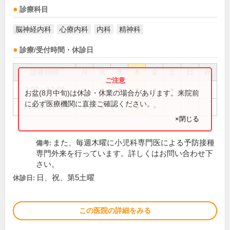
診療科目
脳神経内科
心療内科
内科
精神科
診療/受付時間・休診日
診療時間
月
火
水
木
金
土
日
祝
9:30～12:30
●
●
●
●
●
●
お盆(8月中旬)は休診・休業の場合があります。来院前
に必ず医療機関に直接ご確認ください。
14:30～17:30
●
●
●
●
×閉じる
また、毎週木曜に小児科専門医による予防接種
備考:
専門外来を行っています。詳しくはお問い合わせ下
さい。
日、祝、第5土曜
休診日:
この医院の詳細をみる