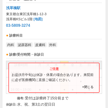
浅草橋駅
東京都台東区浅草橋1-12-3
浅草橋KSビル1階
[地図]
03-5809-3274
診療科目
内科
泌尿器科
皮膚科
外科
診療/受付時間・休診日
診療時間
月
火
水
木
金
土
日
祝
10:00～14:00
●
●
●
●
●
お盆(8月中旬)は休診・休業の場合があります。来院前
に必ず医療機関に直接ご確認ください。
13:00～18:00
●
×閉じる
16:00～19:00
●
●
●
●
●
受付は診療終了15分前まで
備考:
水、祝、第3土の翌日日
休診日: