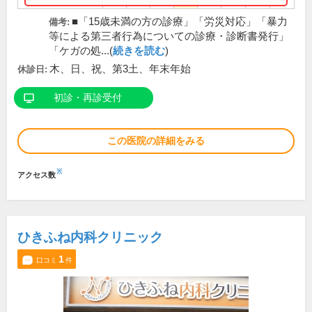
■「15歳未満の方の診療」「労災対応」「暴力
備考:
等による第三者行為についての診療・診断書発行」
「ケガの処...(
続きを読む
)
木、日、祝、第3土、年末年始
休診日:
初診・再診受付
この医院の詳細をみる
※
アクセス数
ひきふね内科クリニック
1
口コミ
件