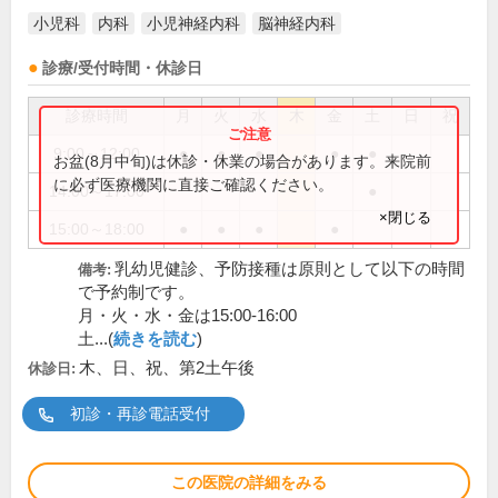
小児科
内科
小児神経内科
脳神経内科
診療/受付時間・休診日
診療時間
月
火
水
木
金
土
日
祝
9:00～12:00
●
●
●
●
●
お盆(8月中旬)は休診・休業の場合があります。来院前
に必ず医療機関に直接ご確認ください。
14:00～17:00
●
×閉じる
15:00～18:00
●
●
●
●
乳幼児健診、予防接種は原則として以下の時間
備考:
で予約制です。
月・火・水・金は15:00-16:00
土...(
続きを読む
)
木、日、祝、第2土午後
休診日:
初診・再診電話受付
この医院の詳細をみる