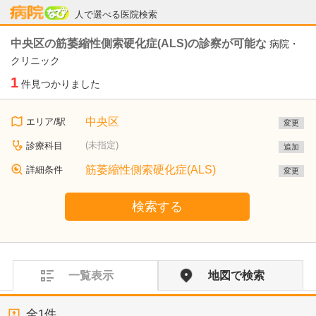
病院なび
人で選べる医院検索
中央区の筋萎縮性側索硬化症(ALS)の診察が可能な
病院・
クリニック
1
件見つかりました
中央区
エリア/駅
変更
(未指定)
診療科目
追加
筋萎縮性側索硬化症(ALS)
詳細条件
変更
検索する
一覧表示
地図で検索
全
1
件