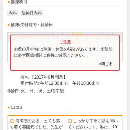
診療科目
内科
脳神経内科
診療/受付時間・休診日
診療時間
月
火
水
木
金
土
日
祝
9:00～13:00
●
●
●
●
●
お盆(8月中旬)は休診・休業の場合があります。来院前
に必ず医療機関に直接ご確認ください。
15:00～19:00
●
●
●
●
×閉じる
【2017年6月開業】
備考:
受付時間: 午前12:30まで、午後18:30まで
火、日、祝、土曜午後
休診日:
口コミ
清潔感のある、とても落
しっかり丁寧に話を聞い
ち着く雰囲気でした。先生が
てくださいます。私は、10