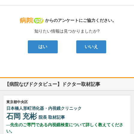
病院なび
からのアンケートにご協力ください。
知りたい情報は見つかりましたか?
はい
いいえ
【病院なびドクタビュー】ドクター取材記事
東京都中央区
日本橋人形町消化器・内視鏡クリニック
石岡 充彬
院長
取材記事
先生のご専門である内視鏡検査について詳しく教えてくださ
い。