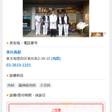
所在地・電話番号
東向島駅
東京都墨田区東向島2-39-10
[地図]
03-3610-1101
診療科目
内科
脳神経内科
小児科
診療/受付時間・休診日
診療時間
月
火
水
木
金
土
日
祝