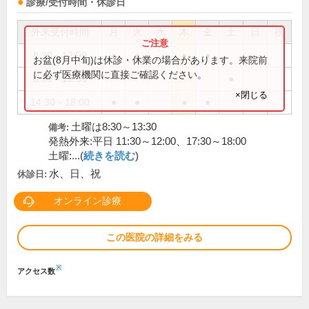
診療/受付時間・休診日
外来受付時間
月
火
水
木
金
土
日
祝
8:30～12:00
●
●
●
●
お盆(8月中旬)は休診・休業の場合があります。来院前
に必ず医療機関に直接ご確認ください。
8:30～13:30
●
×閉じる
14:30～18:00
●
●
●
●
土曜は8:30～13:30
備考:
発熱外来:平日 11:30～12:00、17:30～18:00
土曜:...(
続きを読む
)
水、日、祝
休診日:
オンライン診療
この医院の詳細をみる
※
アクセス数