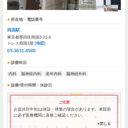
所在地・電話番号
両国駅
東京都墨田区両国3-21-6
トレス両国1階
[地図]
03-3631-4560
診療科目
内科
脳神経内科
老年内科
脳神経外科
診療/受付時間・休診日
診療時間
月
火
水
木
金
土
日
祝
9:30～13:00
●
●
●
●
お盆(8月中旬)は休診・休業の場合があります。来院前
に必ず医療機関に直接ご確認ください。
9:30～14:00
●
×閉じる
15:30～18:30
●
●
●
●