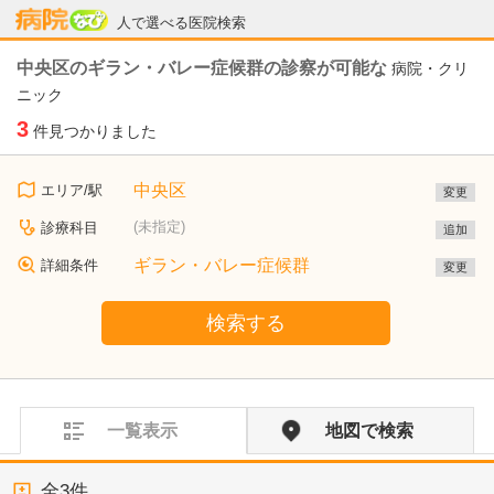
病院なび
人で選べる医院検索
中央区のギラン・バレー症候群の診察が可能な
病院・クリ
ニック
3
件見つかりました
中央区
エリア/駅
変更
(未指定)
診療科目
追加
ギラン・バレー症候群
詳細条件
変更
検索する
一覧表示
地図で検索
全
3
件