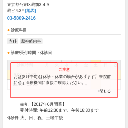
東京都台東区蔵前3-4-9
蔵ビル3F
[地図]
03-5809-2416
診療科目
内科
脳神経内科
診療/受付時間・休診日
診療時間
月
火
水
木
金
土
日
祝
9:00～13:00
●
●
●
●
●
お盆(8月中旬)は休診・休業の場合があります。来院前
に必ず医療機関に直接ご確認ください。
15:00～19:00
●
●
●
●
×閉じる
【2017年6月開業】
備考:
受付時間: 午前12:30まで、午後18:30まで
火、日、祝、土曜午後
休診日: