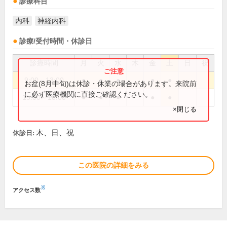
診療科目
内科
神経内科
診療/受付時間・休診日
診療時間
月
火
水
木
金
土
日
祝
9:00～13:00
●
●
●
●
●
お盆(8月中旬)は休診・休業の場合があります。来院前
に必ず医療機関に直接ご確認ください。
15:00～18:00
●
●
●
●
●
×閉じる
木、日、祝
休診日:
この医院の詳細をみる
※
アクセス数