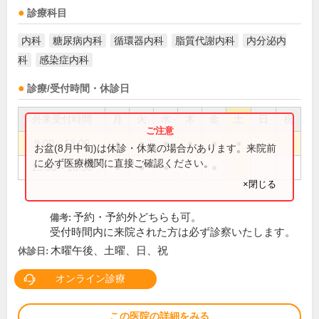
診療科目
内科
糖尿病内科
循環器内科
脂質代謝内科
内分泌内
科
感染症内科
診療/受付時間・休診日
外来受付時間
月
火
水
木
金
土
日
祝
9:00～13:00
●
●
●
●
●
●
お盆(8月中旬)は休診・休業の場合があります。来院前
に必ず医療機関に直接ご確認ください。
15:30～18:30
●
●
●
●
×閉じる
予約・予約外どちらも可。
備考:
受付時間内に来院された方は必ず診察いたします。
木曜午後、土曜、日、祝
休診日:
オンライン診療
この医院の詳細をみる