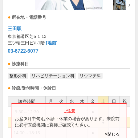
所在地・電話番号
三田駅
東京都港区芝5-1-13
三ツ輪三田ビル1階
[地図]
03-6722-6077
診療科目
整形外科
リハビリテーション科
リウマチ科
診療/受付時間・休診日
診療時間
月
火
水
木
金
土
日
祝
9:30～12:30
●
お盆(8月中旬)は休診・休業の場合があります。来院前
9:30～13:45
●
●
●
●
●
に必ず医療機関に直接ご確認ください。
14:00～18:15
●
×閉じる