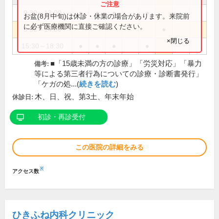
9:30～13:00
●
●
●
●
お盆(8月中旬)は休診・休業の場合があります。来院前
に必ず医療機関に直接ご確認ください。
9:30～14:00
●
×閉じる
15:30～18:30
●
●
●
●
■「15歳未満の方の診療」「労災対応」「暴力
備考:
等による第三者行為についての診療・診断書発行」
「ケガの処...(
続きを読む
)
木、日、祝、第3土、年末年始
休診日:
初診・再診受付
この医院の詳細をみる
※
アクセス数
ひきふね内科クリニック