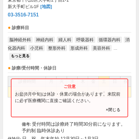
東京都千代田区大手町2丁目2-1
新大手町ビル1F
[地図]
03-3516-7151
診療科目
脳神経外科
神経内科
婦人科
呼吸器科
循環器内科
消
化器内科
小児科
整形外科
形成外科
美容外科
...
もっと見る
診療/受付時間・休診日
診療時間
月
火
水
木
金
土
日
祝
9:00～17:00
●
●
●
●
●
●
お盆(8月中旬)は休診・休業の場合があります。来院前
に必ず医療機関に直接ご確認ください。
×閉じる
受付時間は診療終了時間30分前になります。
備考:
予約制 臨時休診あり
日、祝、年末年始 12月30日～1月3日
休診日: