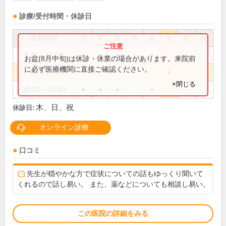
診療/受付時間・休診日
診療時間
月
火
水
木
金
土
日
祝
8:30～12:00
●
●
●
●
お盆(8月中旬)は休診・休業の場合があります。来院前
に必ず医療機関に直接ご確認ください。
8:30～14:00
●
×閉じる
15:00～18:30
●
●
●
●
木、日、祝
休診日:
オンライン診療
口コミ
先生が穏やかな方で症状についての話もゆっくり聞いて
くれるので話し易い。 また、薬などについても相談し易い。
この医院の詳細をみる