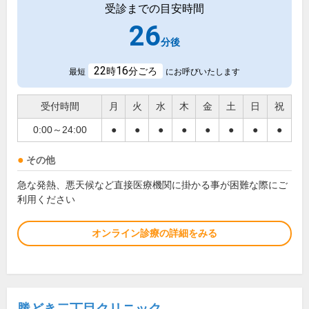
受診までの目安時間
26
分後
22
16
時
分ごろ
最短
にお呼びいたします
受付時間
月
火
水
木
金
土
日
祝
0:00～24:00
●
●
●
●
●
●
●
●
その他
急な発熱、悪天候など直接医療機関に掛かる事が困難な際にご
利用ください
オンライン診療の詳細をみる
勝どき二丁目クリニック