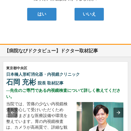
はい
いいえ
【病院なびドクタビュー】ドクター取材記事
東京都中央区
日本橋人形町消化器・内視鏡クリニック
石岡 充彬
院長
取材記事
先生のご専門である内視鏡検査について詳しく教えてくださ
い。
当院では、苦痛の少ない内視鏡検
査を安心して受けいただくため
に、さまざまな医療設備や環境を
整えています。胃の内視鏡検査
は、カメラが高画質で、詳細な観