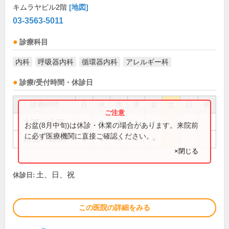
キムラヤビル2階
[地図]
03-3563-5011
診療科目
内科
呼吸器内科
循環器内科
アレルギー科
診療/受付時間・休診日
診療時間
月
火
水
木
金
土
日
祝
9:30～12:30
●
●
●
●
●
お盆(8月中旬)は休診・休業の場合があります。来院前
に必ず医療機関に直接ご確認ください。
14:30～18:00
●
●
●
●
●
×閉じる
土、日、祝
休診日:
この医院の詳細をみる