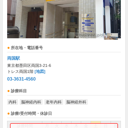
所在地・電話番号
両国駅
東京都墨田区両国3-21-6
トレス両国1階
[地図]
03-3631-4560
診療科目
内科
脳神経内科
老年内科
脳神経外科
診療/受付時間・休診日
診療時間
月
火
水
木
金
土
日
祝