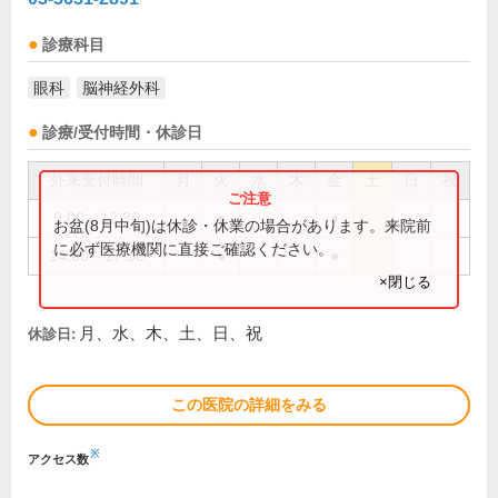
診療科目
眼科
脳神経外科
診療/受付時間・休診日
外来受付時間
月
火
水
木
金
土
日
祝
9:00～12:30
●
●
お盆(8月中旬)は休診・休業の場合があります。来院前
に必ず医療機関に直接ご確認ください。
14:00～17:30
●
●
×閉じる
月、水、木、土、日、祝
休診日:
この医院の詳細をみる
※
アクセス数