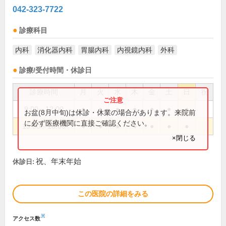
042-323-7722
診療科目
内科
消化器内科
胃腸内科
内視鏡内科
外科
診療/受付時間・休診日
診療時間
月
火
水
木
金
土
日
祝
9:00～12:00
●
●
●
●
●
●
●
お盆(8月中旬)は休診・休業の場合があります。来院前
に必ず医療機関に直接ご確認ください。
15:00～18:00
●
●
●
●
●
●
●
×閉じる
祝、年末年始
休診日:
この医院の詳細をみる
※
アクセス数