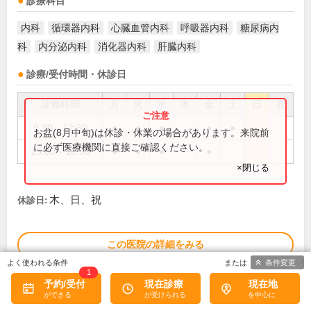
診療科目
内科
循環器内科
心臓血管内科
呼吸器内科
糖尿病内
科
内分泌内科
消化器内科
肝臓内科
診療/受付時間・休診日
診療時間
月
火
水
木
金
土
日
祝
9:30～12:30
●
●
●
●
●
お盆(8月中旬)は休診・休業の場合があります。来院前
に必ず医療機関に直接ご確認ください。
15:00～18:00
●
●
●
●
×閉じる
木、日、祝
休診日:
この医院の詳細をみる
条件変更
1
※
アクセス数
予約/受付
現在診療
現在地