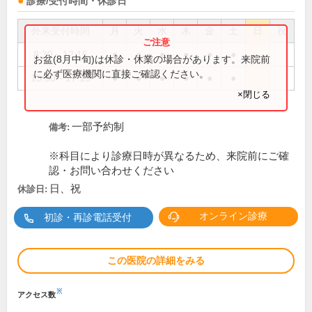
診療/受付時間・休診日
外来受付時間
月
火
水
木
金
土
日
祝
8:30～12:15
●
●
●
●
●
●
お盆(8月中旬)は休診・休業の場合があります。来院前
に必ず医療機関に直接ご確認ください。
13:30～17:15
●
●
●
●
●
●
×閉じる
一部予約制
備考:
※科目により診療日時が異なるため、来院前にご確
認・お問い合わせください
日、祝
休診日:
オンライン診療
初診・再診電話受付
この医院の詳細をみる
※
アクセス数