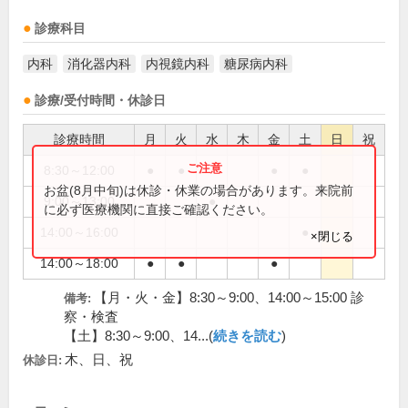
診療科目
内科
消化器内科
内視鏡内科
糖尿病内科
診療/受付時間・休診日
診療時間
月
火
水
木
金
土
日
祝
8:30～12:00
●
●
●
●
お盆(8月中旬)は休診・休業の場合があります。来院前
9:00～13:00
●
に必ず医療機関に直接ご確認ください。
14:00～16:00
●
×閉じる
14:00～18:00
●
●
●
【月・火・金】8:30～9:00、14:00～15:00 診
備考:
察・検査
【土】8:30～9:00、14...(
続きを読む
)
木、日、祝
休診日: