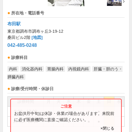
所在地・電話番号
布田駅
東京都調布市調布ヶ丘3-19-12
桑田ビル2階
[地図]
042-485-0248
診療科目
内科
消化器内科
胃腸内科
内視鏡内科
肝臓・胆のう・
膵臓内科
診療/受付時間・休診日
診療時間
月
火
水
木
金
土
日
祝
9:00～13:00
●
●
●
●
●
お盆(8月中旬)は休診・休業の場合があります。来院前
に必ず医療機関に直接ご確認ください。
15:00～18:00
●
●
●
●
●
×閉じる