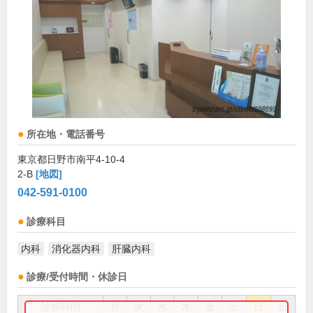
所在地・電話番号
東京都日野市南平4-10-4
2-B
[地図]
042-591-0100
診療科目
内科
消化器内科
肝臓内科
診療/受付時間・休診日
診療時間
月
火
水
木
金
土
日
祝