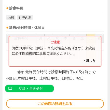
診療科目
内科
血液内科
診療/受付時間・休診日
診療時間
月
火
水
木
金
土
日
祝
9:00～13:00
●
●
●
●
●
●
お盆(8月中旬)は休診・休業の場合があります。来院前
に必ず医療機関に直接ご確認ください。
15:00～19:00
●
●
●
●
×閉じる
最終受付時間は診察時間終了の15分前まで
備考:
木曜日午後、土曜日午後、日曜日、祝日
休診日:
初診・再診受付
この医院の詳細をみる