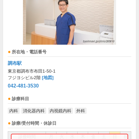
所在地・電話番号
調布駅
東京都調布市布田1-50-1
フジヨシビル2階
[地図]
042-481-3530
診療科目
内科
消化器内科
内視鏡内科
外科
診療/受付時間・休診日
診療時間
月
火
水
木
金
土
日
祝