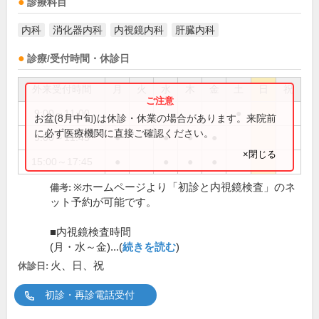
診療科目
内科
消化器内科
内視鏡内科
肝臓内科
診療/受付時間・休診日
外来受付時間
月
火
水
木
金
土
日
祝
9:00～11:00
●
お盆(8月中旬)は休診・休業の場合があります。来院前
に必ず医療機関に直接ご確認ください。
9:00～11:45
●
●
●
●
×閉じる
15:00～17:45
●
●
●
●
※ホームページより「初診と内視鏡検査」のネ
備考:
ット予約が可能です。
■内視鏡検査時間
(月・水～金)...(
続きを読む
)
火、日、祝
休診日:
初診・再診電話受付