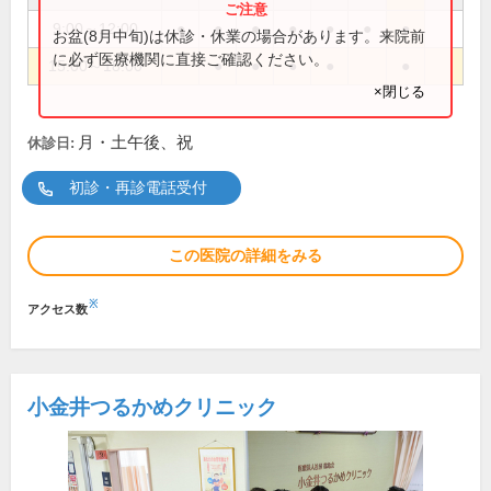
9:00～12:00
●
●
●
●
●
●
●
お盆(8月中旬)は休診・休業の場合があります。来院前
に必ず医療機関に直接ご確認ください。
15:00～18:00
●
●
●
●
●
×閉じる
月・土午後、祝
休診日:
初診・再診電話受付
この医院の詳細をみる
※
アクセス数
小金井つるかめクリニック