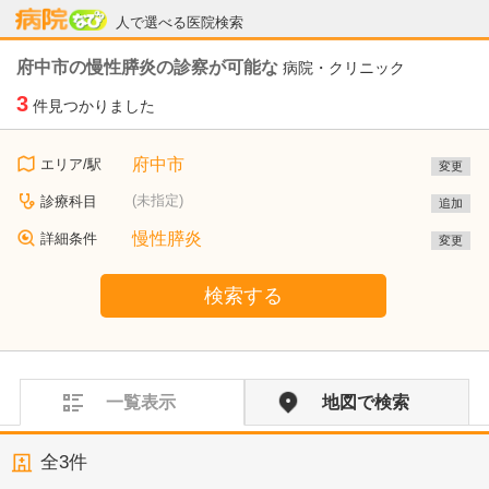
病院なび
人で選べる医院検索
府中市の慢性膵炎の診察が可能な
病院・クリニック
3
件見つかりました
府中市
エリア/駅
変更
(未指定)
診療科目
追加
慢性膵炎
詳細条件
変更
検索する
一覧表示
地図で検索
全
3
件