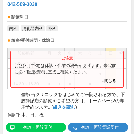
042-589-3030
診療科目
内科
消化器内科
外科
診療/受付時間・休診日
診療時間
月
火
水
木
金
土
日
祝
9:00～12:30
●
●
●
●
お盆(8月中旬)は休診・休業の場合があります。来院前
に必ず医療機関に直接ご確認ください。
9:00～13:00
●
×閉じる
14:30～18:30
●
●
●
●
当クリニックをはじめてご来院される方で、下
備考:
肢静脈瘤の診察をご希望の方は、ホームページの専
用予約システ...(
続きを読む
)
木、日、祝
休診日:
初診・再診受付
初診・再診電話受付