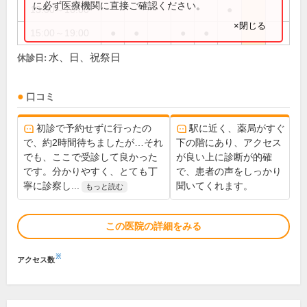
に必ず医療機関に直接ご確認ください。
13:00～16:00
●
×閉じる
15:00～19:00
●
●
●
●
水、日、祝祭日
休診日:
口コミ
初診で予約せずに行ったの
駅に近く、薬局がすぐ
で、約2時間待ちましたが…それ
下の階にあり、アクセス
でも、ここで受診して良かった
が良い上に診断が的確
です。分かりやすく、とても丁
で、患者の声をしっかり
寧に診察し...
聞いてくれます。
もっと読む
この医院の詳細をみる
※
アクセス数