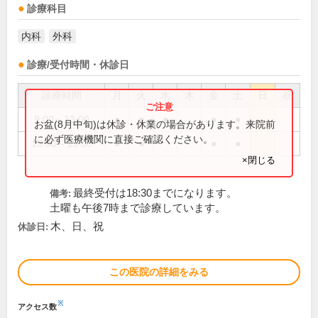
診療科目
内科
外科
診療/受付時間・休診日
診療時間
月
火
水
木
金
土
日
祝
9:00～13:00
●
●
●
●
●
お盆(8月中旬)は休診・休業の場合があります。来院前
に必ず医療機関に直接ご確認ください。
15:00～19:00
●
●
●
●
×閉じる
最終受付は18:30までになります。
備考:
土曜も午後7時まで診療しています。
木、日、祝
休診日:
この医院の詳細をみる
※
アクセス数