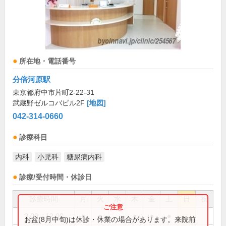
所在地・電話番号
分倍河原駅
東京都府中市片町2-22-31
武蔵野ゼルコバビル2F
[地図]
042-314-0660
診療科目
内科
小児科
糖尿病内科
診療/受付時間・休診日
診療時間
月
火
水
木
金
土
日
祝
9:00～12:00
●
●
●
●
●
お盆(8月中旬)は休診・休業の場合があります。来院前