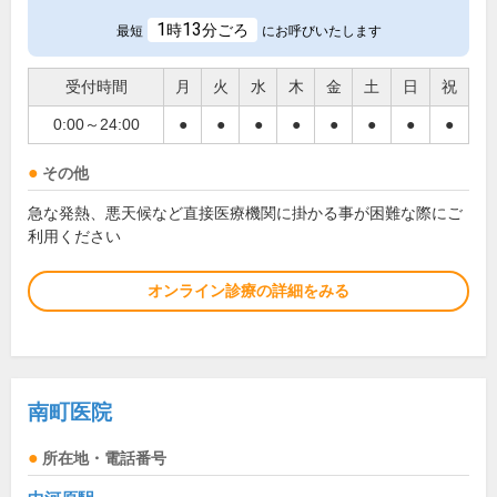
1
13
時
分ごろ
最短
にお呼びいたします
受付時間
月
火
水
木
金
土
日
祝
0:00～24:00
●
●
●
●
●
●
●
●
その他
急な発熱、悪天候など直接医療機関に掛かる事が困難な際にご
利用ください
オンライン診療の詳細をみる
南町医院
所在地・電話番号