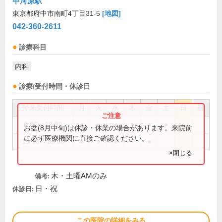
中河原駅
東京都府中市南町4丁目31-5
[地図]
042-360-2611
診療科目
内科
診療/受付時間・休診日
外来受付時間
月
火
水
木
金
土
日
祝
9:00～12:30
●
●
●
●
●
●
お盆(8月中旬)は休診・休業の場合があります。来院前
に必ず医療機関に直接ご確認ください。
15:00～18:00
●
●
●
●
×閉じる
木・土曜AMのみ
備考:
日・祝
休診日:
この医院の詳細をみる