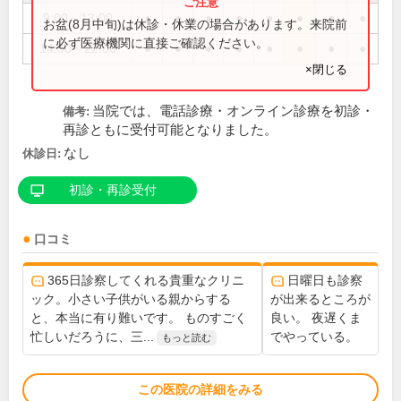
9:00～13:00
●
●
●
●
●
●
●
●
お盆(8月中旬)は休診・休業の場合があります。来院前
に必ず医療機関に直接ご確認ください。
14:30～22:00
●
●
●
●
●
●
●
●
×閉じる
当院では、電話診療・オンライン診療を初診・
備考:
再診ともに受付可能となりました。
なし
休診日:
初診・再診受付
口コミ
365日診察してくれる貴重なクリニ
日曜日も診察
ック。小さい子供がいる親からする
が出来るところが
と、本当に有り難いです。 ものすごく
良い。 夜遅くま
忙しいだろうに、三...
でやっている。
もっと読む
この医院の詳細をみる