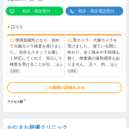
初診・再診受付
初診・再診電話受付
口コミ
便潜血陽性となり、初め
胃カメラ・大腸カメラを
て大腸カメラ検査を受けまし
受けました。 寝ている間に
た。 先生もスタッフも優し
終わり、全く痛みや不快感も
く対応してくれて、安心して
無く、検査後の違和感等もあ
検査を受けることが出...
りません。 元々、内...
もっ
もっ
と読む
と読む
この医院の詳細をみる
※
アクセス数
かなまち慈優クリニック