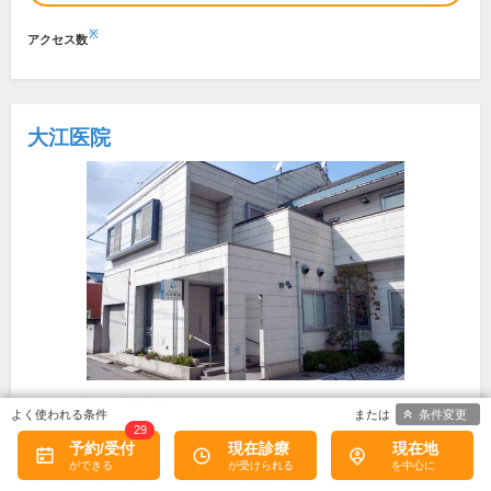
※
アクセス数
大江医院
所在地・電話番号
条件変更
29
お花茶屋駅
予約/受付
現在診療
現在地
東京都葛飾区東堀切2丁目5-15
[地図]