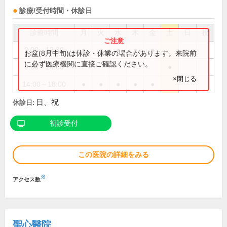
診療/受付時間・休診日
診療時間
月
火
水
木
金
土
日
祝
9:00～12:30
●
●
●
●
●
お盆(8月中旬)は休診・休業の場合があります。来院前
に必ず医療機関に直接ご確認ください。
9:00～14:00
●
×閉じる
14:00～18:00
●
●
●
●
●
日、祝
休診日:
初診受付
この医院の詳細をみる
※
アクセス数
聖心醫院