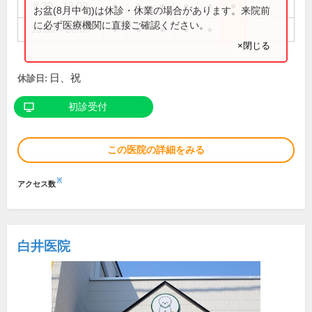
8:30～13:00
●
●
●
●
●
●
お盆(8月中旬)は休診・休業の場合があります。来院前
に必ず医療機関に直接ご確認ください。
15:30～20:00
●
●
●
●
●
×閉じる
日、祝
休診日:
初診受付
この医院の詳細をみる
※
アクセス数
白井医院