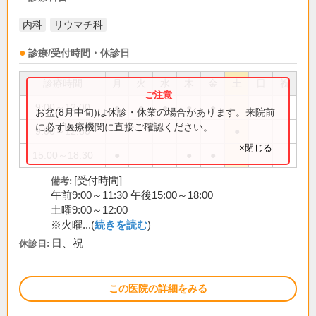
内科
リウマチ科
診療/受付時間・休診日
診療時間
月
火
水
木
金
土
日
祝
9:00～12:00
●
●
●
●
●
お盆(8月中旬)は休診・休業の場合があります。来院前
に必ず医療機関に直接ご確認ください。
9:00～12:30
●
×閉じる
15:00～18:30
●
●
●
[受付時間]
備考:
午前9:00～11:30 午後15:00～18:00
土曜9:00～12:00
※火曜...(
続きを読む
)
日、祝
休診日:
この医院の詳細をみる