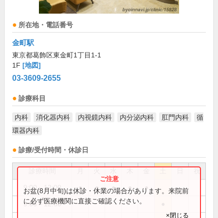
所在地・電話番号
金町駅
東京都葛飾区東金町1丁目1-1
1F
[地図]
03-3609-2655
診療科目
内科
消化器内科
内視鏡内科
内分泌内科
肛門内科
循
環器内科
診療/受付時間・休診日
診療時間
月
火
水
木
金
土
日
祝
9:00～12:00
●
●
●
●
●
お盆(8月中旬)は休診・休業の場合があります。来院前
に必ず医療機関に直接ご確認ください。
9:00～12:30
●
×閉じる