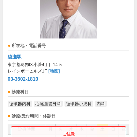
所在地・電話番号
綾瀬駅
東京都葛飾区小菅4丁目14-5
レインボーヒルズ1F
[地図]
03-3602-1810
診療科目
循環器内科
心臓血管外科
循環器小児科
内科
診療/受付時間・休診日
診療時間
月
火
水
木
金
土
日
祝