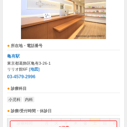
所在地・電話番号
亀有駅
東京都葛飾区亀有3-26-1
リリオ館6F
[地図]
03-4579-2996
診療科目
小児科
内科
診療/受付時間・休診日
診療時間
月
火
水
木
金
土
日
祝