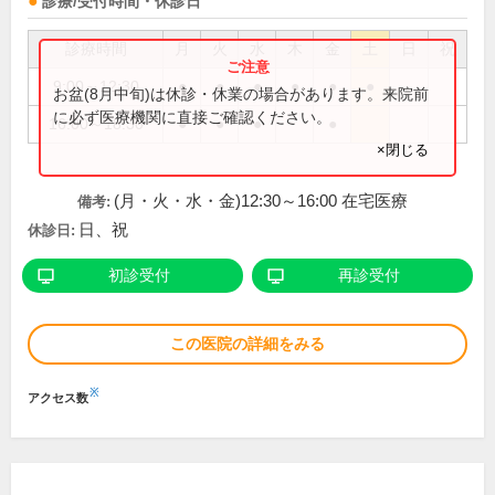
診療/受付時間・休診日
診療時間
月
火
水
木
金
土
日
祝
9:00～12:30
●
●
●
●
●
●
お盆(8月中旬)は休診・休業の場合があります。来院前
に必ず医療機関に直接ご確認ください。
16:00～18:30
●
●
●
●
×閉じる
(月・火・水・金)12:30～16:00 在宅医療
備考:
日、祝
休診日:
初診受付
再診受付
この医院の詳細をみる
※
アクセス数