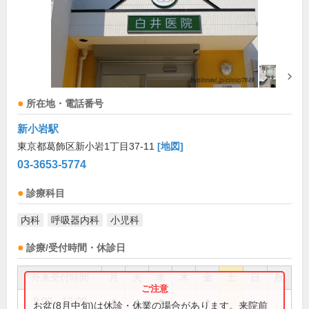
所在地・電話番号
新小岩駅
東京都葛飾区新小岩1丁目37-11
[地図]
03-3653-5774
診療科目
内科
呼吸器内科
小児科
診療/受付時間・休診日
外来受付時間
月
火
水
木
金
土
日
祝
9:00～12:00
●
●
●
●
お盆(8月中旬)は休診・休業の場合があります。来院前