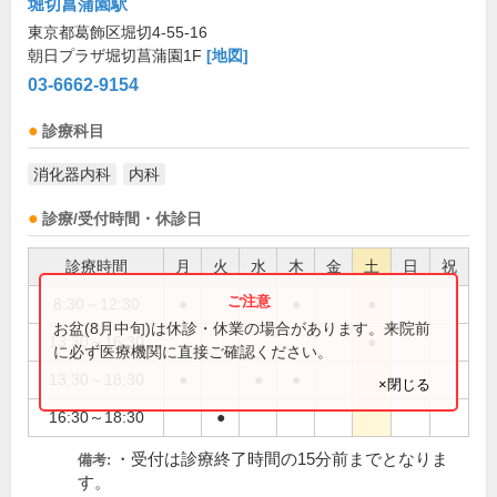
堀切菖蒲園駅
東京都葛飾区堀切4-55-16
朝日プラザ堀切菖蒲園1F
[地図]
03-6662-9154
診療科目
消化器内科
内科
診療/受付時間・休診日
診療時間
月
火
水
木
金
土
日
祝
8:30～12:30
●
●
●
●
お盆(8月中旬)は休診・休業の場合があります。来院前
13:30～16:30
●
に必ず医療機関に直接ご確認ください。
13:30～18:30
●
●
●
×閉じる
16:30～18:30
●
・受付は診療終了時間の15分前までとなりま
備考:
す。