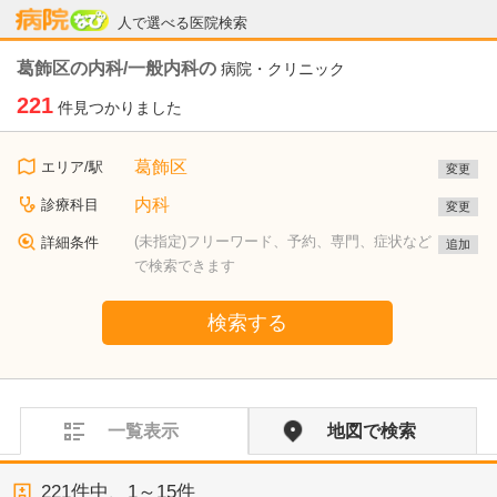
病院なび
人で選べる医院検索
葛飾区の内科/一般内科の
病院・クリニック
221
件見つかりました
葛飾区
エリア/駅
変更
内科
診療科目
変更
(未指定)フリーワード、予約、専門、症状など
詳細条件
追加
で検索できます
検索する
一覧表示
地図で検索
221
件中、
1～15件