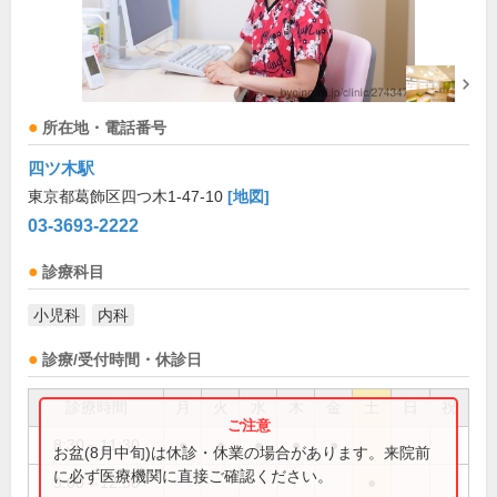
所在地・電話番号
四ツ木駅
東京都葛飾区四つ木1-47-10
[地図]
03-3693-2222
診療科目
小児科
内科
診療/受付時間・休診日
診療時間
月
火
水
木
金
土
日
祝
8:30～11:30
●
●
●
●
●
お盆(8月中旬)は休診・休業の場合があります。来院前
に必ず医療機関に直接ご確認ください。
9:00～12:30
●