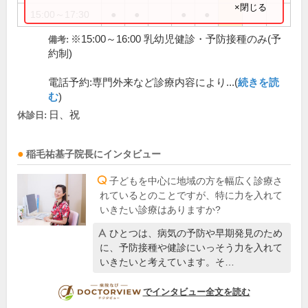
×閉じる
15:00～17:30
●
●
●
●
※15:00～16:00 乳幼児健診・予防接種のみ(予
備考:
約制)
電話予約:専門外来など診療内容により...(
続きを読
む
)
日、祝
休診日:
稲毛祐基子
院長
にインタビュー
子どもを中心に地域の方を幅広く診療さ
れているとのことですが、特に力を入れて
いきたい診療はありますか?
ひとつは、病気の予防や早期発見のため
に、予防接種や健診にいっそう力を入れて
いきたいと考えています。そ…
DOCTORVIEW
でインタビュー全文を読む