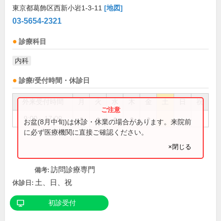
東京都葛飾区西新小岩1-3-11
[地図]
03-5654-2321
診療科目
内科
診療/受付時間・休診日
外来受付時間
月
火
水
木
金
土
日
祝
9:00～17:00
●
●
●
●
●
お盆(8月中旬)は休診・休業の場合があります。来院前
に必ず医療機関に直接ご確認ください。
×閉じる
訪問診療専門
備考:
土、日、祝
休診日:
初診受付