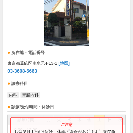
所在地・電話番号
東京都葛飾区南水元4-13-1
[地図]
03-3608-5663
診療科目
内科
胃腸内科
診療/受付時間・休診日
診療時間
月
火
水
木
金
土
日
祝
9:00～12:00
●
●
●
●
●
お盆(8月中旬)は休診・休業の場合があります。来院前