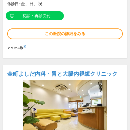
金、日、祝
休診日:
初診・再診受付
この医院の詳細をみる
※
アクセス数
金町よしだ内科・胃と大腸内視鏡クリニック