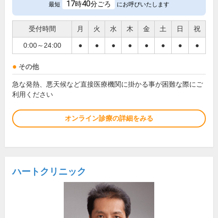
17
40
時
分ごろ
最短
にお呼びいたします
受付時間
月
火
水
木
金
土
日
祝
0:00～24:00
●
●
●
●
●
●
●
●
その他
急な発熱、悪天候など直接医療機関に掛かる事が困難な際にご
利用ください
オンライン診療の詳細をみる
ハートクリニック