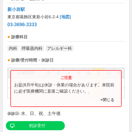
新小岩駅
東京都葛飾区東新小岩6-2-4
[地図]
03-3696-3333
診療科目
内科
呼吸器内科
アレルギー科
診療/受付時間・休診日
診療時間
月
火
水
木
金
土
日
祝
8:45～12:30
●
●
●
●
●
お盆(8月中旬)は休診・休業の場合があります。来院前
に必ず医療機関に直接ご確認ください。
14:45～18:30
●
●
●
●
×閉じる
水、日、祝、土午後
休診日:
初診受付