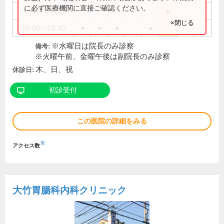
に必ず医療機関に直接ご確認ください。
9:00～14:00
●
×閉じる
15:00～18:30
●
●
●
●
※水曜日は院長のみ診察
備考:
※火曜午前、金曜午後は副院長のみ診察
木、日、祝
休診日:
初診受付
この医院の詳細をみる
※
アクセス数
大竹胃腸科内科クリニック