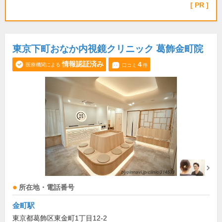
PR
東京下町おなか内視鏡クリニック 葛飾金町院
情報認証済み
4
医療機関による
口コミ
件
所在地・電話番号
金町駅
東京都葛飾区東金町1丁目12-2