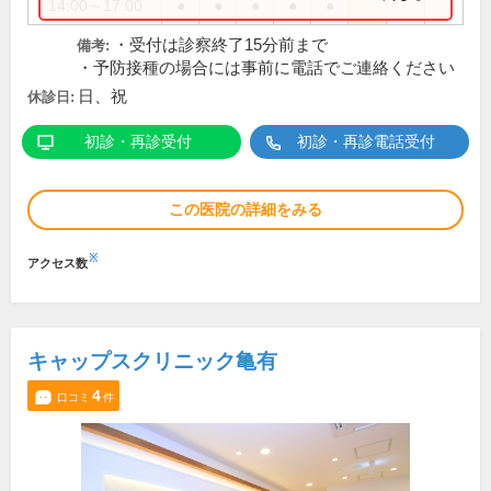
14:00～17:00
●
●
●
●
●
・受付は診察終了15分前まで
備考:
・予防接種の場合には事前に電話でご連絡ください
日、祝
休診日:
初診・再診受付
初診・再診電話受付
この医院の詳細をみる
※
アクセス数
キャップスクリニック亀有
4
口コミ
件