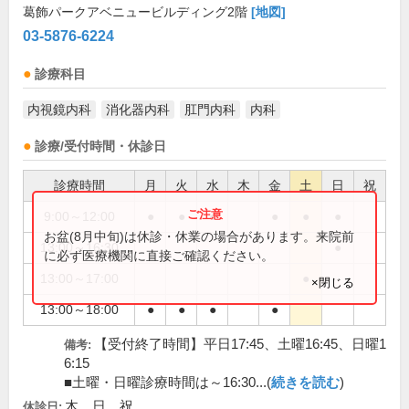
葛飾パークアベニュービルディング2階
[地図]
03-5876-6224
診療科目
内視鏡内科
消化器内科
肛門内科
内科
診療/受付時間・休診日
診療時間
月
火
水
木
金
土
日
祝
9:00～12:00
●
●
●
●
●
●
お盆(8月中旬)は休診・休業の場合があります。来院前
13:00～16:30
●
に必ず医療機関に直接ご確認ください。
13:00～17:00
●
×閉じる
13:00～18:00
●
●
●
●
【受付終了時間】平日17:45、土曜16:45、日曜1
備考:
6:15
■土曜・日曜診療時間は～16:30...(
続きを読む
)
木、日、祝
休診日: