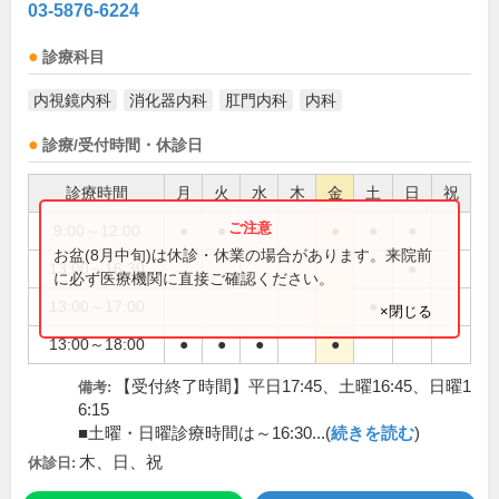
03-5876-6224
診療科目
内視鏡内科
消化器内科
肛門内科
内科
診療/受付時間・休診日
診療時間
月
火
水
木
金
土
日
祝
9:00～12:00
●
●
●
●
●
●
お盆(8月中旬)は休診・休業の場合があります。来院前
13:00～16:30
●
に必ず医療機関に直接ご確認ください。
13:00～17:00
●
×閉じる
13:00～18:00
●
●
●
●
【受付終了時間】平日17:45、土曜16:45、日曜1
備考:
6:15
■土曜・日曜診療時間は～16:30...(
続きを読む
)
木、日、祝
休診日: