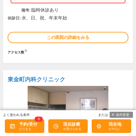
臨時休診あり
備考:
水、日、祝、年末年始
休診日:
この医院の詳細をみる
※
アクセス数
東金町内科クリニック
条件変更
8
予約/受付
現在診療
現在地