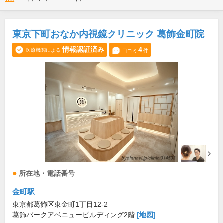
東京下町おなか内視鏡クリニック 葛飾金町院
情報認証済み
4
医療機関による
口コミ
件
所在地・電話番号
金町駅
東京都葛飾区東金町1丁目12-2
葛飾パークアベニュービルディング2階
[地図]