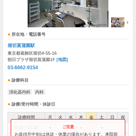
所在地・電話番号
堀切菖蒲園駅
東京都葛飾区堀切4-55-16
朝日プラザ堀切菖蒲園1F
[地図]
03-6662-9154
診療科目
消化器内科
内科
診療/受付時間・休診日
診療時間
月
火
水
木
金
土
日
祝
8:30～12:30
●
●
●
●
お盆(8月中旬)は休診・休業の場合があります。来院前