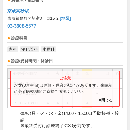
所在地・電話番号
京成高砂駅
東京都葛飾区新宿3丁目15-2
[地図]
03-3608-5577
診療科目
内科
消化器科
小児科
診療/受付時間・休診日
外来受付時間
月
火
水
木
金
土
日
祝
9:00～12:00
●
●
●
●
お盆(8月中旬)は休診・休業の場合があります。来院前
に必ず医療機関に直接ご確認ください。
9:00～13:00
●
×閉じる
15:00～18:00
●
●
●
●
(月・火・水・金)14:00～15:00は予防接種・検
備考:
診
※最終受付は診療終了の30分前です。