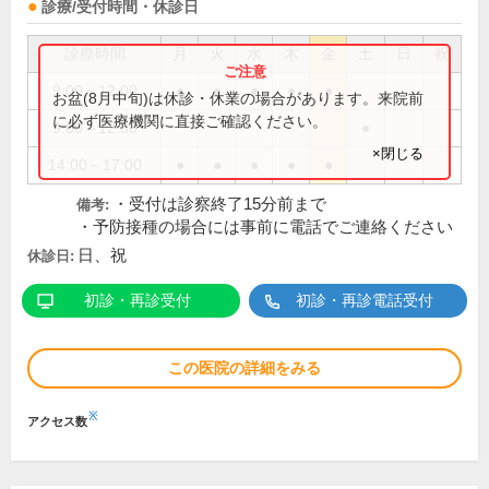
診療/受付時間・休診日
診療時間
月
火
水
木
金
土
日
祝
9:00～12:00
●
●
●
●
●
お盆(8月中旬)は休診・休業の場合があります。来院前
に必ず医療機関に直接ご確認ください。
9:00～12:30
●
×閉じる
14:00～17:00
●
●
●
●
●
・受付は診察終了15分前まで
備考:
・予防接種の場合には事前に電話でご連絡ください
日、祝
休診日:
初診・再診受付
初診・再診電話受付
この医院の詳細をみる
※
アクセス数