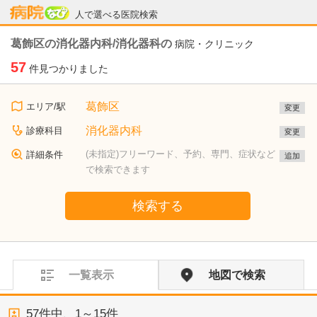
病院なび
人で選べる医院検索
葛飾区の消化器内科/消化器科の
病院・クリニック
57
件見つかりました
葛飾区
エリア/駅
変更
消化器内科
診療科目
変更
(未指定)フリーワード、予約、専門、症状など
詳細条件
追加
で検索できます
検索する
一覧表示
地図で検索
57
件中、
1～15件