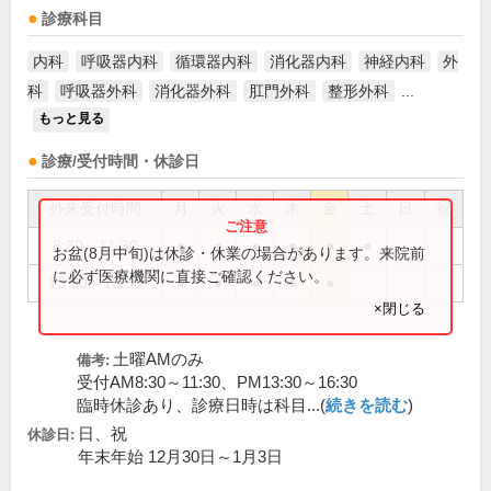
診療科目
内科
呼吸器内科
循環器内科
消化器内科
神経内科
外
科
呼吸器外科
消化器外科
肛門外科
整形外科
...
もっと見る
診療/受付時間・休診日
外来受付時間
月
火
水
木
金
土
日
祝
8:30～11:30
●
●
●
●
●
●
お盆(8月中旬)は休診・休業の場合があります。来院前
に必ず医療機関に直接ご確認ください。
13:30～16:30
●
●
●
●
●
×閉じる
土曜AMのみ
備考:
受付AM8:30～11:30、PM13:30～16:30
臨時休診あり、診療日時は科目...(
続きを読む
)
日、祝
休診日:
年末年始 12月30日～1月3日