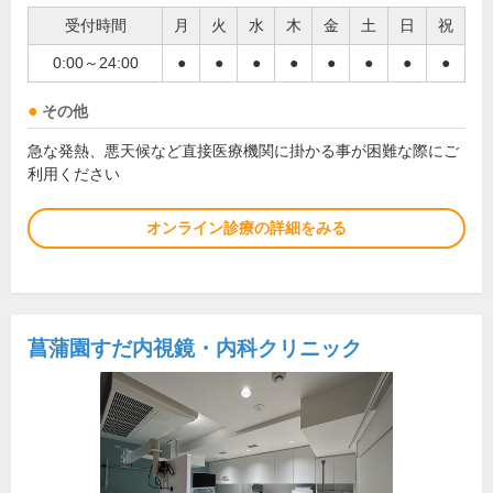
受付時間
月
火
水
木
金
土
日
祝
0:00～24:00
●
●
●
●
●
●
●
●
その他
急な発熱、悪天候など直接医療機関に掛かる事が困難な際にご
利用ください
オンライン診療の詳細をみる
菖蒲園すだ内視鏡・内科クリニック