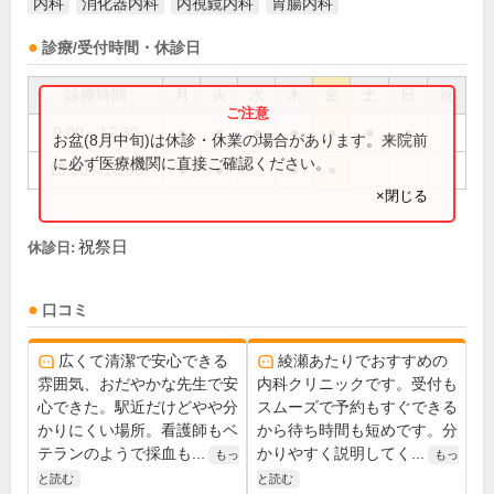
内科
消化器内科
内視鏡内科
胃腸内科
診療/受付時間・休診日
診療時間
月
火
水
木
金
土
日
祝
9:00～12:30
●
●
●
●
●
●
●
お盆(8月中旬)は休診・休業の場合があります。来院前
に必ず医療機関に直接ご確認ください。
15:30～18:30
●
●
●
●
×閉じる
祝祭日
休診日:
口コミ
広くて清潔で安心できる
綾瀬あたりでおすすめの
雰囲気、おだやかな先生で安
内科クリニックです。受付も
心できた。駅近だけどやや分
スムーズで予約もすぐできる
かりにくい場所。看護師もベ
から待ち時間も短めです。分
テランのようで採血も...
かりやすく説明してく...
もっ
もっ
と読む
と読む