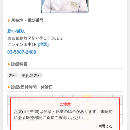
所在地・電話番号
新小岩駅
東京都葛飾区新小岩1丁目51-2
クレイン田中1F
[地図]
03-5607-2489
診療科目
内科
消化器内科
診療/受付時間・休診日
外来受付時間
月
火
水
木
金
土
日
祝
9:00～13:00
●
●
●
●
●
お盆(8月中旬)は休診・休業の場合があります。来院前
に必ず医療機関に直接ご確認ください。
15:00～19:00
●
●
●
●
×閉じる