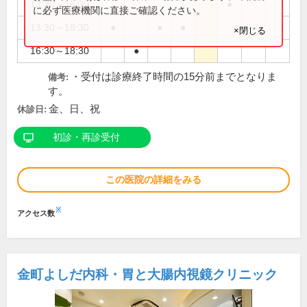
13:30～16:30
●
に必ず医療機関に直接ご確認ください。
13:30～18:30
●
●
●
×閉じる
16:30～18:30
●
・受付は診療終了時間の15分前までとなりま
備考:
す。
金、日、祝
休診日:
初診・再診受付
この医院の詳細をみる
※
アクセス数
金町よしだ内科・胃と大腸内視鏡クリニック