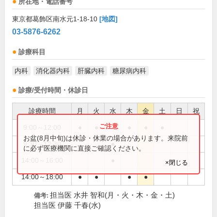
所在地・電話番号
東京都葛飾区南水元1-18-10
[地図]
03-5876-6262
診療科目
内科
消化器内科
肝臓内科
糖尿病内科
診療/受付時間・休診日
診療時間
月
火
水
木
金
土
日
祝
9:00～12:00
●
●
●
●
●
お盆(8月中旬)は休診・休業の場合があります。来院前
9:30～12:30
●
に必ず医療機関に直接ご確認ください。
14:00～16:00
●
×閉じる
14:00～18:00
●
●
●
●
担当医 水井 智和(月・火・木・金・土)
備考:
担当医 伊藤 千春(水)