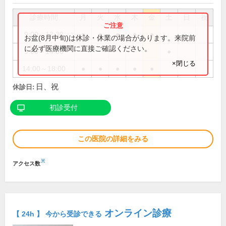
診療時間
月
火
水
木
金
土
日
祝
9:00～12:30
●
●
●
●
●
お盆(8月中旬)は休診・休業の場合があります。来院前
に必ず医療機関に直接ご確認ください。
9:00～14:00
●
×閉じる
14:00～18:00
●
●
●
●
●
日、祝
休診日:
初診受付
この医院の詳細をみる
※
アクセス数
オンライン診療
【 24h 】 今から受診できる