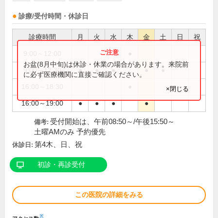
診療/受付時間・休診日
診療時間
月
火
水
木
金
土
日
祝
9:00～12:00
●
お盆(8月中旬)は休診・休業の場合があります。来院前
9:00～12:30
●
●
●
●
●
に必ず医療機関に直接ご確認ください。
16:00～18:30
●
×閉じる
16:00～19:00
●
●
●
●
受付開始は、午前08:50～/午後15:50～
備考:
土曜AMのみ 予約優先
第4木、日、祝
休診日:
初診・再診受付
この医院の詳細をみる
※