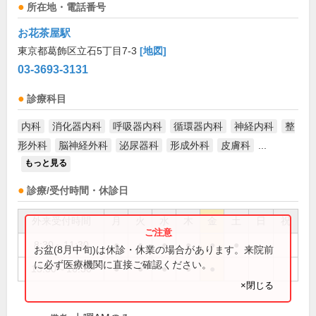
所在地・電話番号
お花茶屋駅
東京都葛飾区立石5丁目7-3
[地図]
03-3693-3131
診療科目
内科
消化器内科
呼吸器内科
循環器内科
神経内科
整
形外科
脳神経外科
泌尿器科
形成外科
皮膚科
...
もっと見る
診療/受付時間・休診日
外来受付時間
月
火
水
木
金
土
日
祝
8:30～11:30
●
●
●
●
●
●
お盆(8月中旬)は休診・休業の場合があります。来院前
に必ず医療機関に直接ご確認ください。
13:30～16:30
●
●
●
●
●
×閉じる