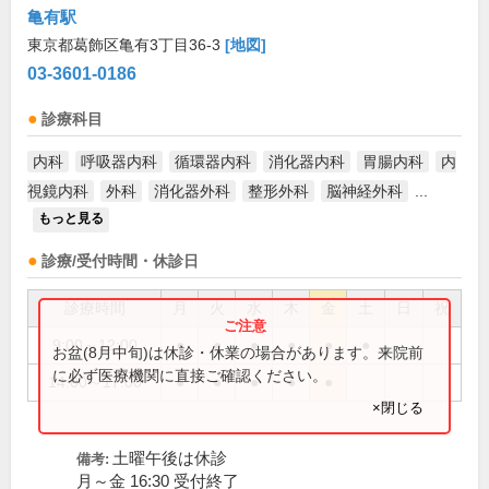
亀有駅
東京都葛飾区亀有3丁目36-3
[地図]
03-3601-0186
診療科目
内科
呼吸器内科
循環器内科
消化器内科
胃腸内科
内
視鏡内科
外科
消化器外科
整形外科
脳神経外科
...
もっと見る
診療/受付時間・休診日
診療時間
月
火
水
木
金
土
日
祝
9:00～12:00
●
●
●
●
●
●
お盆(8月中旬)は休診・休業の場合があります。来院前
に必ず医療機関に直接ご確認ください。
14:00～17:00
●
●
●
●
●
×閉じる
土曜午後は休診
備考:
月～金 16:30 受付終了