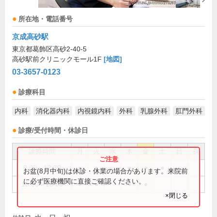
所在地・電話番号
京成高砂駅
東京都葛飾区高砂2-40-5
高砂駅前クリニックモール1F
[地図]
03-3657-0123
診療科目
内科
消化器内科
内視鏡内科
外科
乳腺外科
肛門外科
診療/受付時間・休診日
診療時間
月
火
水
木
金
土
日
祝
9:00～12:30
●
●
●
●
●
お盆(8月中旬)は休診・休業の場合があります。来院前
に必ず医療機関に直接ご確認ください。
15:00～19:00
●
●
●
●
×閉じる