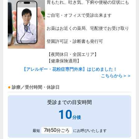
胃もたれ、吐き気、下痢や便秘の症状にも
ご自宅・オフィスで受診出来ます
お薬はお近くの薬局、宅配便でお受け取り
登園許可証・診断書も発行可
【夜間休日・全国エリア】
【健康保険適用】
【アレルギー・花粉症専門外来】はじめました！
こちらから＞＞
診療／受付時間・休診日
受診までの目安時間
10
分後
7
50
時
分ごろ
最短
にお呼びいたします