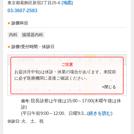
東京都葛飾区新宿2丁目25-6
[地図]
03-3607-2583
診療科目
内科
循環器内科
診療/受付時間・休診日
診療時間
月
火
水
木
金
土
日
祝
9:00～12:00
●
●
●
●
お盆(8月中旬)は休診・休業の場合があります。来院前
に必ず医療機関に直接ご確認ください。
9:30～12:00
●
×閉じる
15:00～17:00
●
●
●
院長診察は午後は15:00～17:00(木曜午後は休
備考:
診)
(平日午前9:00～12:00、日曜9:3...(
続きを読む
)
火、土、祝
休診日: