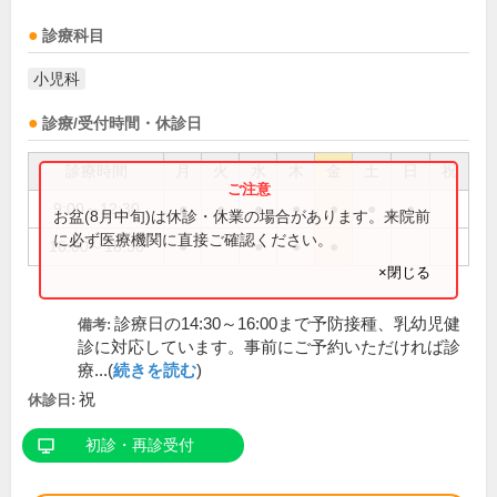
診療科目
小児科
診療/受付時間・休診日
診療時間
月
火
水
木
金
土
日
祝
9:00～12:30
●
●
●
●
●
●
●
お盆(8月中旬)は休診・休業の場合があります。来院前
に必ず医療機関に直接ご確認ください。
16:00～18:30
●
●
●
●
×閉じる
診療日の14:30～16:00まで予防接種、乳幼児健
備考:
診に対応しています。事前にご予約いただければ診
療...(
続きを読む
)
祝
休診日:
初診・再診受付