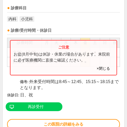
診療科目
内科
小児科
診療/受付時間・休診日
診療時間
月
火
水
木
金
土
日
祝
9:00～13:00
●
●
●
●
●
●
お盆(8月中旬)は休診・休業の場合があります。来院前
に必ず医療機関に直接ご確認ください。
15:30～18:30
●
●
●
●
×閉じる
外来受付時間は8:45～12:45、15:15～18:15まで
備考:
となります。
日、祝
休診日:
再診受付
この医院の詳細をみる