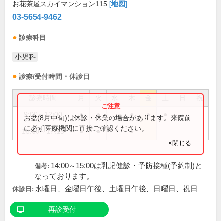
お花茶屋スカイマンション115
[地図]
03-5654-9462
診療科目
小児科
診療/受付時間・休診日
診療時間
月
火
水
木
金
土
日
祝
9:00～12:00
●
●
●
●
●
お盆(8月中旬)は休診・休業の場合があります。来院前
に必ず医療機関に直接ご確認ください。
15:00～17:15
●
●
●
×閉じる
14:00～15:00は乳児健診・予防接種(予約制)と
備考:
なっております。
水曜日、金曜日午後、土曜日午後、日曜日、祝日
休診日:
再診受付