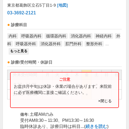
東京都葛飾区立石5丁目1-9
[地図]
03-3692-2121
診療科目
内科
呼吸器内科
循環器内科
消化器内科
神経内科
外
科
呼吸器外科
消化器外科
肛門外科
整形外科
...
もっと見る
診療/受付時間・休診日
外来受付時間
月
火
水
木
金
土
日
祝
8:30～11:30
●
●
●
●
●
●
お盆(8月中旬)は休診・休業の場合があります。来院前
に必ず医療機関に直接ご確認ください。
13:30～16:30
●
●
●
●
●
×閉じる
土曜AMのみ
備考:
受付AM8:30～11:30、PM13:30～16:30
臨時休診あり、診療日時は科目...(
続きを読む
)