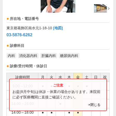
所在地・電話番号
東京都葛飾区南水元1-18-10
[地図]
03-5876-6262
診療科目
内科
消化器内科
肝臓内科
糖尿病内科
診療/受付時間・休診日
診療時間
月
火
水
木
金
土
日
祝
9:00～12:00
●
●
●
●
●
お盆(8月中旬)は休診・休業の場合があります。来院前
9:30～12:30
●
に必ず医療機関に直接ご確認ください。
14:00～16:00
●
×閉じる
14:00～18:00
●
●
●
●