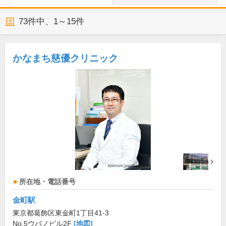
73
件中、
1～15件
かなまち慈優クリニック
所在地・電話番号
金町駅
東京都葛飾区東金町1丁目41-3
No.5ウバノビル2F
[地図]