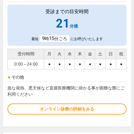
受診までの目安時間
21
分後
9
15
時
分ごろ
最短
にお呼びいたします
受付時間
月
火
水
木
金
土
日
祝
0:00～24:00
●
●
●
●
●
●
●
●
その他
急な発熱、悪天候など直接医療機関に掛かる事が困難な際にご
利用ください
オンライン診療の詳細をみる