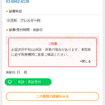
03-6662-6136
診療科目
小児科
アレルギー科
診療/受付時間・休診日
診療時間
月
火
水
木
金
土
日
祝
9:00～12:00
●
●
●
●
●
●
お盆(8月中旬)は休診・休業の場合があります。来院前
に必ず医療機関に直接ご確認ください。
14:00～18:00
●
●
●
●
●
●
×閉じる
日、祝
休診日:
初診・再診受付
この医院の詳細をみる