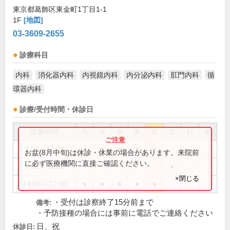
東京都葛飾区東金町1丁目1-1
1F
[地図]
03-3609-2655
診療科目
内科
消化器内科
内視鏡内科
内分泌内科
肛門内科
循
環器内科
診療/受付時間・休診日
診療時間
月
火
水
木
金
土
日
祝
9:00～12:00
●
●
●
●
●
お盆(8月中旬)は休診・休業の場合があります。来院前
に必ず医療機関に直接ご確認ください。
9:00～12:30
●
×閉じる
14:00～17:00
●
●
●
●
●
・受付は診察終了15分前まで
備考:
・予防接種の場合には事前に電話でご連絡ください
日、祝
休診日: