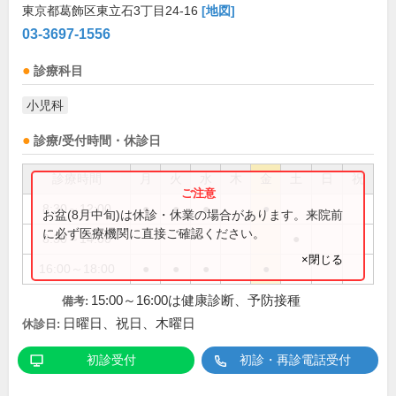
東京都葛飾区東立石3丁目24-16
[地図]
03-3697-1556
診療科目
小児科
診療/受付時間・休診日
診療時間
月
火
水
木
金
土
日
祝
8:30～12:00
●
●
●
●
お盆(8月中旬)は休診・休業の場合があります。来院前
に必ず医療機関に直接ご確認ください。
8:30～14:00
●
×閉じる
16:00～18:00
●
●
●
●
15:00～16:00は健康診断、予防接種
備考:
日曜日、祝日、木曜日
休診日:
初診受付
初診・再診電話受付