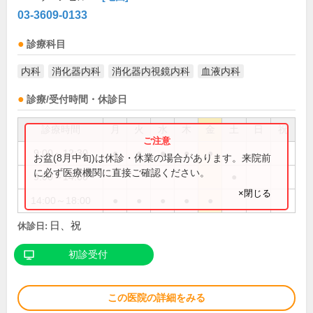
03-3609-0133
診療科目
内科
消化器内科
消化器内視鏡内科
血液内科
診療/受付時間・休診日
診療時間
月
火
水
木
金
土
日
祝
9:00～12:30
●
●
●
●
●
お盆(8月中旬)は休診・休業の場合があります。来院前
に必ず医療機関に直接ご確認ください。
9:00～14:00
●
×閉じる
14:00～18:00
●
●
●
●
●
日、祝
休診日:
初診受付
この医院の詳細をみる