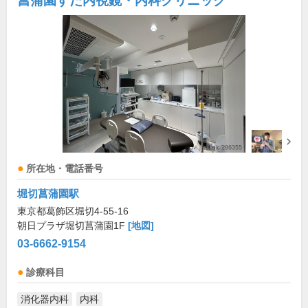
菖蒲園すだ内視鏡・内科クリニック
所在地・電話番号
堀切菖蒲園駅
東京都葛飾区堀切4-55-16
朝日プラザ堀切菖蒲園1F
[地図]
03-6662-9154
診療科目
消化器内科
内科