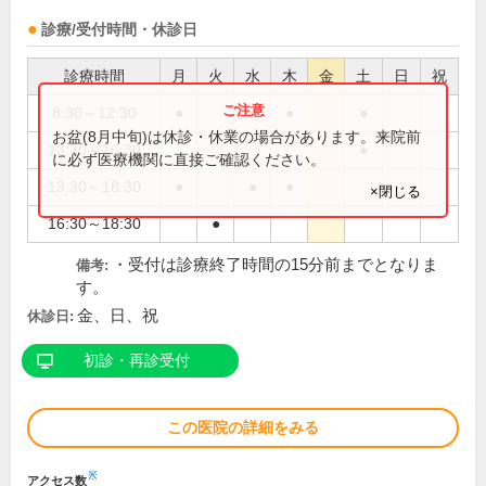
診療/受付時間・休診日
診療時間
月
火
水
木
金
土
日
祝
8:30～12:30
●
●
●
●
お盆(8月中旬)は休診・休業の場合があります。来院前
13:30～16:30
●
に必ず医療機関に直接ご確認ください。
13:30～18:30
●
●
●
×閉じる
16:30～18:30
●
・受付は診療終了時間の15分前までとなりま
備考:
す。
金、日、祝
休診日:
初診・再診受付
この医院の詳細をみる
※
アクセス数