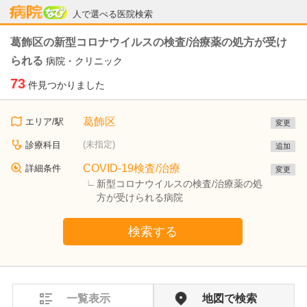
病院なび
人で選べる医院検索
葛飾区の新型コロナウイルスの検査/治療薬の処方が受け
られる
病院・クリニック
73
件見つかりました
葛飾区
エリア/駅
変更
(未指定)
診療科目
追加
COVID-19検査/治療
詳細条件
変更
新型コロナウイルスの検査/治療薬の処
方が受けられる病院
検索する
一覧表示
地図で検索