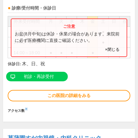
診療/受付時間・休診日
外来受付時間
月
火
水
木
金
土
日
祝
8:30～12:00
●
●
●
●
●
お盆(8月中旬)は休診・休業の場合があります。来院前
に必ず医療機関に直接ご確認ください。
14:00～17:00
●
×閉じる
14:00～18:00
●
●
●
●
木、日、祝
休診日:
初診・再診受付
この医院の詳細をみる
※
アクセス数