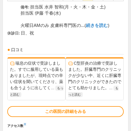
担当医 水井 智和(月・火・木・金・土)
備考:
担当医 伊藤 千春(水)
火曜日AMのみ 皮膚科専門医の...(
続きを読む
)
日、祝
休診日:
口コミ
喘息の症状で受診しまし
C型肝炎の治療で受診し
た。すでに服用している薬も
ました。肝臓専門のクリニッ
ありましたが、現時点での辛
クが少ない中、近くに肝臓専
い症状を聞いてくださり、薬
門のクリニックができたので
も合うように出してく...
とても助かりました。...
もっ
も
と読む
っと読む
この医院の詳細をみる
※
アクセス数