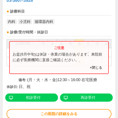
03-3607-3926
診療科目
内科
小児科
循環器内科
診療/受付時間・休診日
診療時間
月
火
水
木
金
土
日
祝
9:00～12:30
●
●
●
●
●
●
お盆(8月中旬)は休診・休業の場合があります。来院前
に必ず医療機関に直接ご確認ください。
16:00～18:30
●
●
●
●
×閉じる
(月・火・水・金)12:30～16:00 在宅医療
備考:
日、祝
休診日:
初診受付
再診受付
この医院の詳細をみる