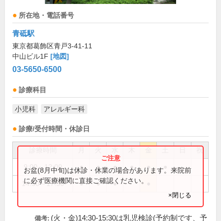
所在地・電話番号
青砥駅
東京都葛飾区青戸3-41-11
中山ビル1F
[地図]
03-5650-6500
診療科目
小児科
アレルギー科
診療/受付時間・休診日
診療時間
月
火
水
木
金
土
日
祝
9:00～12:00
●
●
●
●
●
●
お盆(8月中旬)は休診・休業の場合があります。来院前
に必ず医療機関に直接ご確認ください。
14:30～17:30
●
●
●
●
×閉じる
(火・金)14:30-15:30は乳児検診(予約制です、予
備考: